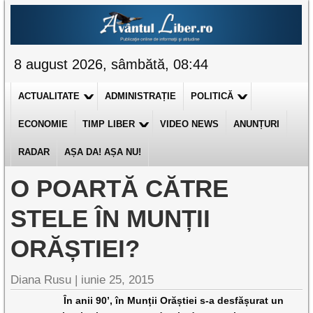
8 august 2026, sâmbătă, 08:44
ACTUALITATE
ADMINISTRAȚIE
POLITICĂ
ECONOMIE
TIMP LIBER
VIDEO NEWS
ANUNȚURI
RADAR
AȘA DA! AȘA NU!
O POARTĂ CĂTRE
STELE ÎN MUNȚII
ORĂȘTIEI?
Diana Rusu
|
iunie 25, 2015
În anii 90’, în Munții Orăștiei s-a desfășurat un