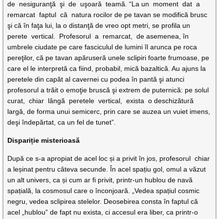
de nesiguranţă şi de uşoară teamă. “La un moment dat a
remarcat faptul că natura rocilor de pe tavan se modifică brusc
şi că în faţa lui, la o distanţă de vreo opt metri, se profila un
perete vertical. Profesorul a remarcat, de asemenea, în
umbrele ciudate pe care fasciculul de lumini îl arunca pe roca
pereţilor, că pe tavan apăruseră unele sclipiri foarte frumoase, pe
care el le interpretă ca fiind, probabil, mică bazaltică. Au ajuns la
peretele din capăt al cavernei cu podea în pantă şi atunci
profesorul a trăit o emoţie bruscă şi extrem de puternică: pe solul
curat, chiar lângă peretele vertical, exista o deschizătură
largă, de forma unui semicerc, prin care se auzea un vuiet imens,
deşi îndepărtat, ca un fel de tunet”.
Dispariție misterioasă
După ce s-a apropiat de acel loc și a privit în jos, profesorul chiar
a leșinat pentru câteva secunde. În acel spațiu gol, omul a văzut
un alt univers, ca și cum ar fi privit, printr-un hublou de navă
spațială, la cosmosul care o înconjoară. „Vedea spațiul cosmic
negru, vedea sclipirea stelelor. Deosebirea consta în faptul că
acel „hublou” de fapt nu exista, ci accesul era liber, ca printr-o