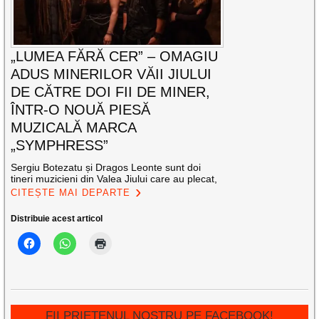
„LUMEA FĂRĂ CER” – OMAGIU
ADUS MINERILOR VĂII JIULUI
DE CĂTRE DOI FII DE MINER,
ÎNTR-O NOUĂ PIESĂ
MUZICALĂ MARCA
„SYMPHRESS”
Sergiu Botezatu și Dragos Leonte sunt doi
tineri muzicieni din Valea Jiului care au plecat,
CITEȘTE MAI DEPARTE
Distribuie acest articol
FII PRIETENUL NOSTRU PE FACEBOOK!