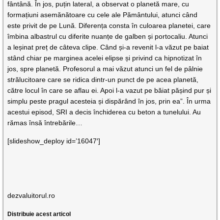
fântână. În jos, puțin lateral, a observat o planetă mare, cu
formațiuni asemănătoare cu cele ale Pământului, atunci când
este privit de pe Lună. Diferența consta în culoarea planetei, care
îmbina albastrul cu diferite nuanțe de galben și portocaliu. Atunci
a leșinat preț de câteva clipe. Când și-a revenit l-a văzut pe baiat
stând chiar pe marginea acelei elipse și privind ca hipnotizat în
jos, spre planetă. Profesorul a mai văzut atunci un fel de pâlnie
strălucitoare care se ridica dintr-un punct de pe acea planetă,
către locul în care se aflau ei. Apoi l-a vazut pe băiat pășind pur și
simplu peste pragul acesteia și dispărând în jos, prin ea”. În urma
acestui episod, SRI a decis închiderea cu beton a tunelului. Au
rămas însă întrebările…
[slideshow_deploy id=’16047′]
dezvaluitorul.ro
Distribuie acest articol