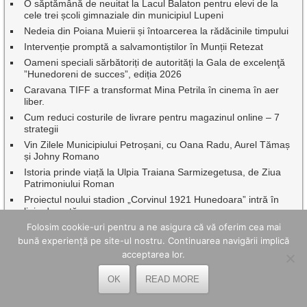
O săptămână de neuitat la Lacul Balaton pentru elevi de la
cele trei școli gimnaziale din municipiul Lupeni
Nedeia din Poiana Muierii și întoarcerea la rădăcinile timpului
Intervenție promptă a salvamontiștilor în Munții Retezat
Oameni speciali sărbătoriți de autorități la Gala de excelenţă
”Hunedoreni de succes”, ediția 2026
Caravana TIFF a transformat Mina Petrila în cinema în aer
liber.
Cum reduci costurile de livrare pentru magazinul online – 7
strategii
Vin Zilele Municipiului Petroșani, cu Oana Radu, Aurel Tămaș
și Johny Romano
Istoria prinde viață la Ulpia Traiana Sarmizegetusa, de Ziua
Patrimoniului Roman
Proiectul noului stadion „Corvinul 1921 Hunedoara” intră în
linie dreaptă
Scriitorul Ion Caraion comemorat de Biblioteca Municipală
Folosim cookie-uri pentru a ne asigura că vă oferim cea mai
,,Valeriu Butulescu” Petroșani, la 40 de ani de la trecerea sa în
bună experiență pe site-ul nostru. Continuarea navigării implică
eternitate
acceptarea lor.
Studenții Universității din București au transformat practica de
vară într-un proiect cu impact în Geoparcul Internațional
OK
READ MORE
UNESCO Țara Hațegului
Beneficiile utilizării unei creme BB în rutina zilnică de îngrijire a