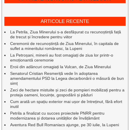
ARTICOLE RECENTE
La Petrila, Ziua Minerului s-a desfășurat cu recunoștință față
de trecut și încredere pentru viitor
Ceremonii de recunoștință de Ziua Minerului, în capitala de
suflet a mineritului românesc, la Lupeni
La Petroșani, minerii au fost omagiați de ziua lor printr-o
emoționantă ceremonie
Eroii din adâncuri omagiați la Vulcan, de Ziua Minerului
Senatorul Cristian Resmeriță vede în adoptarea
amendamentului PSD la Legea decarbonării o măsură de bun
simț
Zeci de hectare mistuite și zeci de pompieri mobilizați pentru a
proteja oameni, locuințe, gospodării și păduri
Cum arată un spațiu exterior mai ușor de întreținut, fără efort
inutil
Petrila a finalizat cu succes proiectele PNRR pentru
modernizarea și dotarea unităților de învățământ
Aventura Red Bull Romaniacs ajunge, pe 30 iulie, la Lupeni