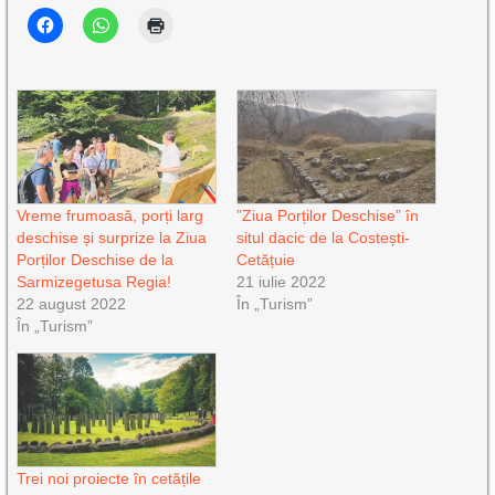
Vreme frumoasă, porți larg
”Ziua Porților Deschise” în
deschise și surprize la Ziua
situl dacic de la Costești-
Porților Deschise de la
Cetățuie
Sarmizegetusa Regia!
21 iulie 2022
22 august 2022
În „Turism”
În „Turism”
Trei noi proiecte în cetățile