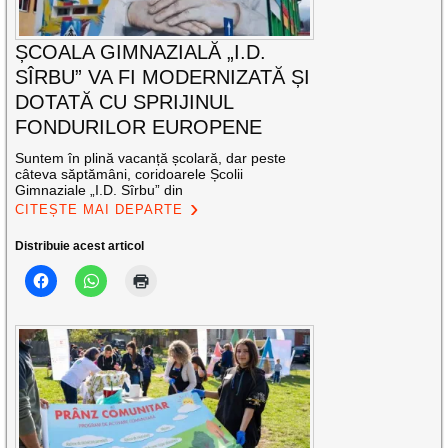
ȘCOALA GIMNAZIALĂ „I.D.
SÎRBU” VA FI MODERNIZATĂ ȘI
DOTATĂ CU SPRIJINUL
FONDURILOR EUROPENE
Suntem în plină vacanță școlară, dar peste
câteva săptămâni, coridoarele Școlii
Gimnaziale „I.D. Sîrbu” din
CITEȘTE MAI DEPARTE
Distribuie acest articol