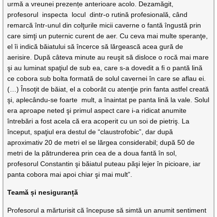
urmă a vreunei prezențe anterioare acolo. Dezamăgit,
profesorul inspecta locul dintr-o rutină profesională, când
remarcă într-unul din colţurile micii caverne o fantă îngustă prin
care simţi un puternic curent de aer. Cu ceva mai multe speranţe,
el îi indică băiatului să încerce să lărgească acea gură de
aerisire. După câteva minute au reuşit să disloce o rocă mai mare
şi au luminat spaţiul de sub ea, care s-a dovedit a fi o pantă lină
ce cobora sub bolta formată de solul cavernei în care se aflau ei.
(…) Însoţit de băiat, el a coborât cu atenţie prin fanta astfel creată
şi, aplecându-se foarte mult, a înaintat pe panta lină la vale. Solul
era aproape neted şi primul aspect care i-a ridicat anumite
întrebări a fost acela că era acoperit cu un soi de pietriş. La
început, spaţiul era destul de “claustrofobic”, dar după
aproximativ 20 de metri el se lărgea considerabil; după 50 de
metri de la pătrunderea prin cea de a doua fantă în sol,
profesorul Constantin şi băiatul puteau păşi lejer în picioare, iar
panta cobora mai apoi chiar şi mai mult”.
Teamă și nesiguranță
Profesorul a mărturisit că începuse să simtă un anumit sentiment