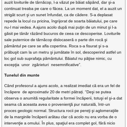
auzit loviturile de târnăcop, l-a văzut pe băiat săpând, dar şi-a
continuat treaba pe care o făcea. La un moment dat, el a auzit un
strigăt scurt şi un sunet înfundat, ca de cădere. S-a deplasat
repede la locul cu pricina, îngrijorat de soarta băiatului, pe care
nu-l mai vedea. A ajuns acolo după mai puţin de un minut şi l-a
găsit pe tânăr râzând bucuros de ceea ce descoperise. Loviturile
sale puternice de târnăcop dislocaseră o parte din rocă şi
pământul pe care se afla copertina. Roca s-a fisurat şi s-a
prăbuşit cam la un metru şi jumătate în sol, descoperind astfel un
loc gol sub suprafaţa pământului. Băiatul nu păţise nimic, cu
excepţia unor zgârieturi nesemnificative”.
Tunelul din munte
Când profesorul a ajuns acolo, a realizat imediat că era un fel de
încăpere de aproximativ 20 de metri pătrați. “Deşi se putea
observa o anumită regularitate a formei încăperii, totuşi el şi-a dat
seama că aceasta avea o provenienţă pur naturală, într-un
proces geologic normal. Structura rocii pe pereţi şi aglomeraţiile
de la marginile încăperii arătau clar că acolo nu era vorba de o
intervenţie a omului. În plus, spaţiul era complet gol, fără nicio