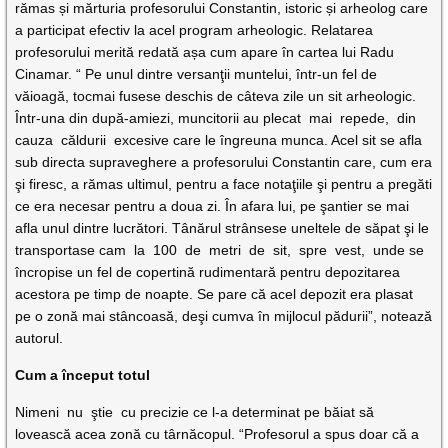
rămas și mărturia profesorului Constantin, istoric și arheolog care
a participat efectiv la acel program arheologic. Relatarea
profesorului merită redată așa cum apare în cartea lui Radu
Cinamar. “ Pe unul dintre versanţii muntelui, într-un fel de
văioagă, tocmai fusese deschis de câteva zile un sit arheologic.
Într-una din după-amiezi, muncitorii au plecat mai repede, din
cauza căldurii excesive care le îngreuna munca. Acel sit se afla
sub directa supraveghere a profesorului Constantin care, cum era
şi firesc, a rămas ultimul, pentru a face notaţiile şi pentru a pregăti
ce era necesar pentru a doua zi. În afara lui, pe şantier se mai
afla unul dintre lucrători. Tânărul strânsese uneltele de săpat şi le
transportase cam la 100 de metri de sit, spre vest, unde se
încropise un fel de copertină rudimentară pentru depozitarea
acestora pe timp de noapte. Se pare că acel depozit era plasat
pe o zonă mai stâncoasă, deşi cumva în mijlocul pădurii”, notează
autorul.
Cum a început totul
Nimeni nu ştie cu precizie ce l-a determinat pe băiat să
lovească acea zonă cu târnăcopul. “Profesorul a spus doar că a