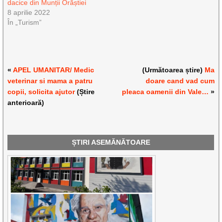
dacice din Munții Orăștiei
8 aprilie 2022
În „Turism”
«
APEL UMANITAR/ Medic
(Următoarea știre)
Ma
veterinar si mama a patru
doare cand vad cum
copii, solicita ajutor
(Știre
pleaca oamenii din Vale…
»
anterioară)
ȘTIRI ASEMĂNĂTOARE