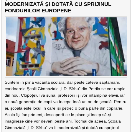
MODERNIZATĂ ȘI DOTATĂ CU SPRIJINUL
FONDURILOR EUROPENE
Suntem în plină vacanță școlară, dar peste câteva săptămâni,
coridoarele Școlii Gimnaziale „I.D. Sîrbu” din Petrila se vor umple
din nou. Clopoțelul va suna, profesorii își vor întâmpina elevii, iar
o nouă generație de copii va începe încă un an de școală. Pentru
ei, școala este locul în care își petrec o bună parte din copilărie.
Acolo își fac prieteni, descoperă ce le place și încep să-și
imagineze cine vor deveni peste ani. Tocmai de aceea, Școala
Gimnazială „I.D. Sîrbu” va fi modernizată și dotată cu sprijinul