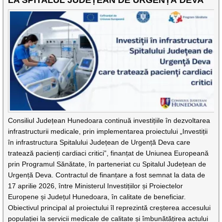
LA SPITALUL JUDEȚEAN DE URGENȚĂ DEVA
Consiliul Județean Hunedoara continuă investițiile în dezvoltarea
infrastructurii medicale, prin implementarea proiectului „Investiții
în infrastructura Spitalului Județean de Urgență Deva care
tratează pacienți cardiaci critici”, finanțat de Uniunea Europeană
prin Programul Sănătate, în parteneriat cu Spitalul Județean de
Urgență Deva. Contractul de finanțare a fost semnat la data de
17 aprilie 2026, între Ministerul Investițiilor și Proiectelor
Europene și Județul Hunedoara, în calitate de beneficiar.
Obiectivul principal al proiectului îl reprezintă creșterea accesului
populației la servicii medicale de calitate și îmbunătățirea actului