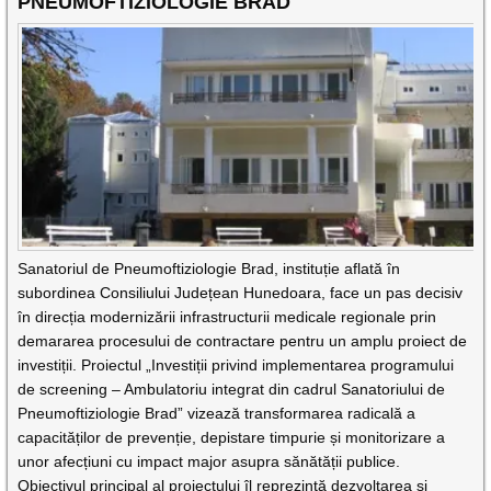
PNEUMOFTIZIOLOGIE BRAD
Sanatoriul de Pneumoftiziologie Brad, instituție aflată în
subordinea Consiliului Județean Hunedoara, face un pas decisiv
în direcția modernizării infrastructurii medicale regionale prin
demararea procesului de contractare pentru un amplu proiect de
investiții. Proiectul „Investiții privind implementarea programului
de screening – Ambulatoriu integrat din cadrul Sanatoriului de
Pneumoftiziologie Brad” vizează transformarea radicală a
capacităților de prevenție, depistare timpurie și monitorizare a
unor afecțiuni cu impact major asupra sănătății publice.
Obiectivul principal al proiectului îl reprezintă dezvoltarea și