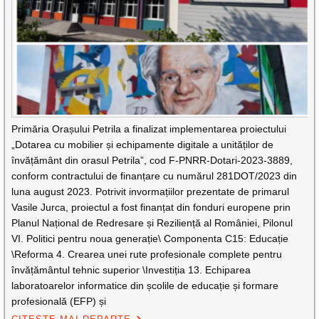
Primăria Orașului Petrila a finalizat implementarea proiectului
„Dotarea cu mobilier și echipamente digitale a unităților de
învățământ din orasul Petrila”, cod F-PNRR-Dotari-2023-3889,
conform contractului de finanțare cu numărul 281DOT/2023 din
luna august 2023. Potrivit invormațiilor prezentate de primarul
Vasile Jurca, proiectul a fost finanțat din fonduri europene prin
Planul Național de Redresare și Reziliență al României, Pilonul
VI. Politici pentru noua generație\ Componenta C15: Educație
\Reforma 4. Crearea unei rute profesionale complete pentru
învățământul tehnic superior \Investiția 13. Echiparea
laboratoarelor informatice din școlile de educație și formare
profesională (EFP) și