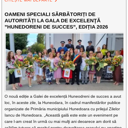
CITEȘTE MAI DEPARTE
OAMENI SPECIALI SĂRBĂTORIȚI DE
AUTORITĂȚI LA GALA DE EXCELENŢĂ
”HUNEDORENI DE SUCCES”, EDIȚIA 2026
O nouă ediție a Galei de excelență Huneodreni de succes a avut
loc, în aceste zile, la Huneodara, în cadrul manifestărilor publice
organizate de Primăria municipiului Hunedoara cu prilejul Zilelor
Iancu de Hunedoara. „Această gală este este un eveniment pe
care l-am creat în urmă cu mai mulţi ani deoarece am dorit să
arătăm tuturor că meritul pentru dezvoltarea oraşului nu aparţine