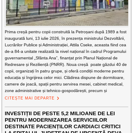
Prima creșă pentru copii construită la Petroșani după 1989 a fost
inaugurată luni, 13 iulie 2026, în prezența ministrului Dezvoltării,
Lucrărilor Publice și Administrației, Attila Cseke, aceasta fiind cea
de-a 84-a unitate realizată la nivel național în cadrul Programului
guvernamental „Sfânta Ana”, finanțat prin Planul Național de
Redresare și Reziliență (PNRR). Noua creșă poate găzdui 40 de
copii, organizați în patru grupe, și oferă condiții moderne pentru
educația și îngrijirea celor mici. Clădirea dispune de dormitoare,
camere de joacă, spații pentru servirea mesei, cabinet medical,
zone administrative și tehnico-gospodărești, precum și
CITEȘTE MAI DEPARTE
INVESTIȚII DE PESTE 5,2 MILIOANE DE LEI
PENTRU MODERNIZAREA SERVICIILOR
DESTINATE PACIENȚILOR CARDIACI CRITICI