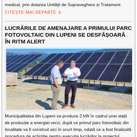
medical, prin dotarea Unității de Supraveghere și Tratament
CITEȘTE MAI DEPARTE
LUCRĂRILE DE AMENAJARE A PRIMULUI PARC
FOTOVOLTAIC DIN LUPENI SE DESFĂȘOARĂ
ÎN RITM ALERT
Municipalitatea din Lupeni va produce 2 kW în cadrul unei stații
de producție a energiei verzi, după ce primul parc fotovoltaic din
localitate va fi construit aici în scurt timp, odată ce a fost finalizată
procedura de achizitie pentru execuția lucrărilor la proiectul