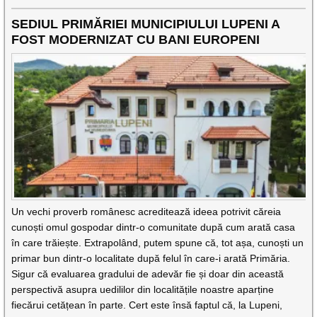
SEDIUL PRIMĂRIEI MUNICIPIULUI LUPENI A
FOST MODERNIZAT CU BANI EUROPENI
Un vechi proverb românesc acreditează ideea potrivit căreia
cunoști omul gospodar dintr-o comunitate după cum arată casa
în care trăiește. Extrapolând, putem spune că, tot așa, cunoști un
primar bun dintr-o localitate după felul în care-i arată Primăria.
Sigur că evaluarea gradului de adevăr fie și doar din această
perspectivă asupra uedililor din localitățile noastre aparține
fiecărui cetățean în parte. Cert este însă faptul că, la Lupeni,