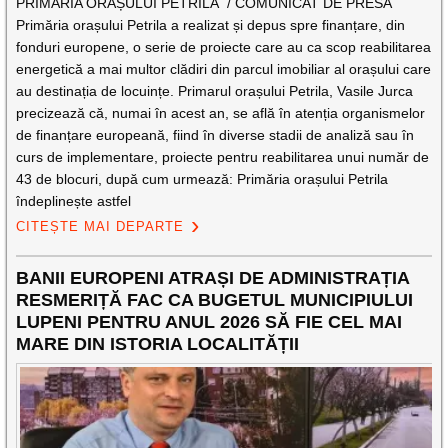
PRIMĂRIA ORAȘULUI PETRILA / COMUNICAT DE PRESĂ
Primăria orașului Petrila a realizat și depus spre finanțare, din
fonduri europene, o serie de proiecte care au ca scop reabilitarea
energetică a mai multor clădiri din parcul imobiliar al orașului care
au destinația de locuințe. Primarul orașului Petrila, Vasile Jurca
precizează că, numai în acest an, se află în atenția organismelor
de finanțare europeană, fiind în diverse stadii de analiză sau în
curs de implementare, proiecte pentru reabilitarea unui număr de
43 de blocuri, după cum urmează: Primăria orașului Petrila
îndeplinește astfel
CITEȘTE MAI DEPARTE
BANII EUROPENI ATRAȘI DE ADMINISTRAȚIA
RESMERIȚĂ FAC CA BUGETUL MUNICIPIULUI
LUPENI PENTRU ANUL 2026 SĂ FIE CEL MAI
MARE DIN ISTORIA LOCALITĂȚII