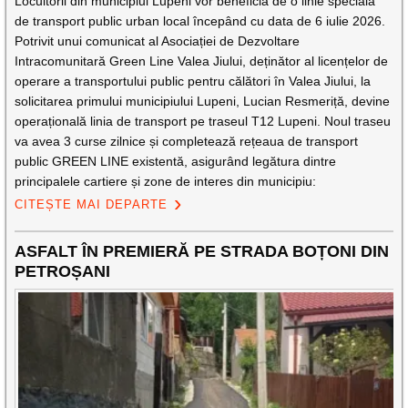
Locuitorii din municipiul Lupeni vor beneficia de o linie specială
de transport public urban local începând cu data de 6 iulie 2026.
Potrivit unui comunicat al Asociației de Dezvoltare
Intracomunitară Green Line Valea Jiului, deținător al licențelor de
operare a transportului public pentru călători în Valea Jiului, la
solicitarea primului municipiului Lupeni, Lucian Resmeriță, devine
operațională linia de transport pe traseul T12 Lupeni. Noul traseu
va avea 3 curse zilnice și completează rețeaua de transport
public GREEN LINE existentă, asigurând legătura dintre
principalele cartiere și zone de interes din municipiu:
CITEȘTE MAI DEPARTE
ASFALT ÎN PREMIERĂ PE STRADA BOȚONI DIN
PETROȘANI