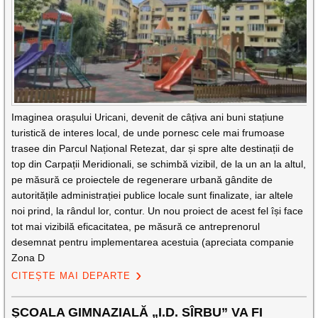
Imaginea orașului Uricani, devenit de câțiva ani buni stațiune
turistică de interes local, de unde pornesc cele mai frumoase
trasee din Parcul Național Retezat, dar și spre alte destinații de
top din Carpații Meridionali, se schimbă vizibil, de la un an la altul,
pe măsură ce proiectele de regenerare urbană gândite de
autoritățile administrației publice locale sunt finalizate, iar altele
noi prind, la rândul lor, contur. Un nou proiect de acest fel își face
tot mai vizibilă eficacitatea, pe măsură ce antreprenorul
desemnat pentru implementarea acestuia (apreciata companie
Zona D
CITEȘTE MAI DEPARTE
ȘCOALA GIMNAZIALĂ „I.D. SÎRBU” VA FI