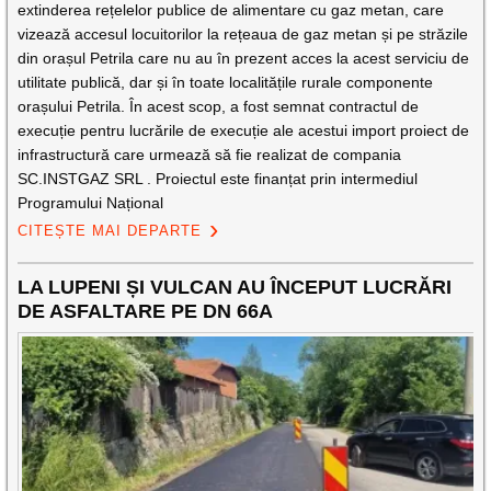
extinderea rețelelor publice de alimentare cu gaz metan, care
vizează accesul locuitorilor la rețeaua de gaz metan și pe străzile
din orașul Petrila care nu au în prezent acces la acest serviciu de
utilitate publică, dar și în toate localitățile rurale componente
orașului Petrila. În acest scop, a fost semnat contractul de
execuție pentru lucrările de execuție ale acestui import proiect de
infrastructură care urmează să fie realizat de compania
SC.INSTGAZ SRL . Proiectul este finanțat prin intermediul
Programului Național
CITEȘTE MAI DEPARTE
LA LUPENI ȘI VULCAN AU ÎNCEPUT LUCRĂRI
DE ASFALTARE PE DN 66A