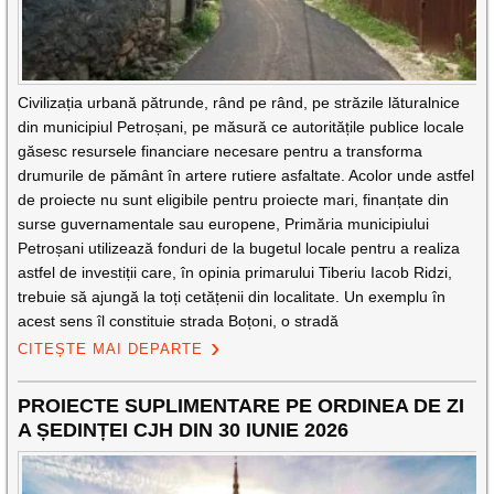
Civilizația urbană pătrunde, rând pe rând, pe străzile lăturalnice
din municipiul Petroșani, pe măsură ce autoritățile publice locale
găsesc resursele financiare necesare pentru a transforma
drumurile de pământ în artere rutiere asfaltate. Acolor unde astfel
de proiecte nu sunt eligibile pentru proiecte mari, finanțate din
surse guvernamentale sau europene, Primăria municipiului
Petroșani utilizează fonduri de la bugetul locale pentru a realiza
astfel de investiții care, în opinia primarului Tiberiu Iacob Ridzi,
trebuie să ajungă la toți cetățenii din localitate. Un exemplu în
acest sens îl constituie strada Boțoni, o stradă
CITEȘTE MAI DEPARTE
PROIECTE SUPLIMENTARE PE ORDINEA DE ZI
A ȘEDINȚEI CJH DIN 30 IUNIE 2026