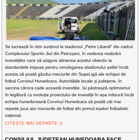
Se lucrează în ritm susținut la stadionul „Petre Libardi” din cadrul
Complexului Sportiv Jiul din Petroșani, în vederea realizării
investițiilor care să asigure alinierea acestui obiectiv la
standardele impuse pentru omologarea stadionului astfel încât
acesta să poată găzdui meciurile din SupeLigă ale echipei de
fotbal Corvinul Hunedoara. Autoritățile locale și județene, în
sarcina cărora cade această investiție, își păstrează optimismul
în legătură cu evoluția proiectului de investiții în așa măsură încât
echipa hunedoreană Corvinul Hunedoara să poată cât mai
repede juca aici meciurile de fotbal din primul eșalon fotbalistic
național,
CITEȘTE MAI DEPARTE
CONSILIUL JUDEȚEAN HUNEDOARA FACE