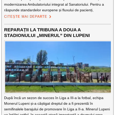
modernizarea Ambulatoriului integrat al Sanatoriului. Pentru a
răspunde standardelor europene și fluxului de pacienți,
CITEȘTE MAI DEPARTE
REPARAȚII LA TRIBUNA A DOUA A
STADIONULUI „MINERUL” DIN LUPENI
După încă un sezon de succes în Liga a III-a la fotbal, echipa
Monerul Lupeni și-a câștigat dreptul de a fi prezentă în
semifinalele barajului de promovare în Liga a II-a. Minerul Lupeni
va întâlni astfel, în această etapă importantă a drumului spre