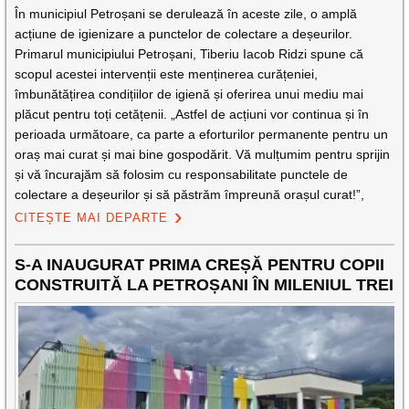
În municipiul Petroșani se derulează în aceste zile, o amplă
acțiune de igienizare a punctelor de colectare a deșeurilor.
Primarul municipiului Petroșani, Tiberiu Iacob Ridzi spune că
scopul acestei intervenții este menținerea curățeniei,
îmbunătățirea condițiilor de igienă și oferirea unui mediu mai
plăcut pentru toți cetățenii. „Astfel de acțiuni vor continua și în
perioada următoare, ca parte a eforturilor permanente pentru un
oraș mai curat și mai bine gospodărit. Vă mulțumim pentru sprijin
și vă încurajăm să folosim cu responsabilitate punctele de
colectare a deșeurilor și să păstrăm împreună orașul curat!”,
CITEȘTE MAI DEPARTE
S-A INAUGURAT PRIMA CREȘĂ PENTRU COPII
CONSTRUITĂ LA PETROȘANI ÎN MILENIUL TREI