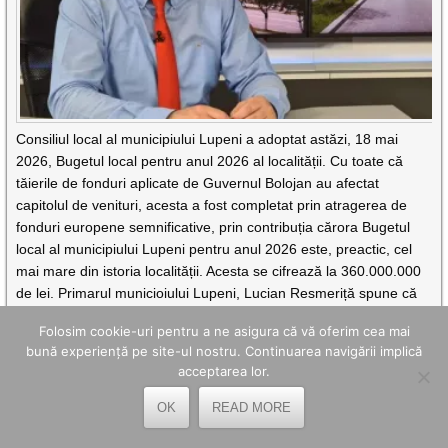
Consiliul local al municipiului Lupeni a adoptat astăzi, 18 mai
2026, Bugetul local pentru anul 2026 al localității. Cu toate că
tăierile de fonduri aplicate de Guvernul Bolojan au afectat
capitolul de venituri, acesta a fost completat prin atragerea de
fonduri europene semnificative, prin contribuția cărora Bugetul
local al municipiului Lupeni pentru anul 2026 este, preactic, cel
mai mare din istoria localității. Acesta se cifrează la 360.000.000
de lei. Primarul municioiului Lupeni, Lucian Resmeriță spune că
bugetul a fost în așa fel structurat încât să acopere nevoile de
Folosim cookie-uri pentru a ne asigura că vă oferim cea mai
administrare ale
bună experiență pe site-ul nostru. Continuarea navigării implică
CITEȘTE MAI DEPARTE
acceptarea lor.
OK
READ MORE
SE LUCREAZĂ LA PRIMUL PARC
FOTOVOLTAIC DIN LUPENI