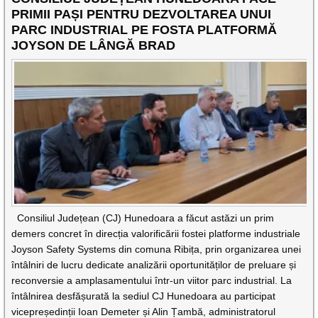
PRIMII PAȘI PENTRU DEZVOLTAREA UNUI
PARC INDUSTRIAL PE FOSTA PLATFORMĂ
JOYSON DE LÂNGĂ BRAD
Consiliul Județean (CJ) Hunedoara a făcut astăzi un prim
demers concret în direcția valorificării fostei platforme industriale
Joyson Safety Systems din comuna Ribița, prin organizarea unei
întâlniri de lucru dedicate analizării oportunităților de preluare și
reconversie a amplasamentului într-un viitor parc industrial. La
întâlnirea desfășurată la sediul CJ Hunedoara au participat
vicepreședinții Ioan Demeter și Alin Țambă, administratorul