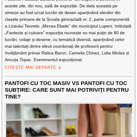
aceste zile, din nou, sală de expoziție. De data aceasta pe
simeze au fost urcat lucrări de desen aparținând elevilor din
clasele primare de la Școala gimnazială nr. 2, parte componentă
a Liceului Teoretic „Mircea Eliade” din municipiul Lupeni. Intitulată
„Fantezie și culoare” expoziția reunește nu mai puțin de 80 de
lucrări, colaje și desene, cu tematică diversă, aparținând celor
mai talentați dintre elevii coordonați de profesorii pentru
învățământ primar Ralica Baron, Camelia Chinez, Lidia Miclea și
Ancuța Topac. Evenimentul expozițional
CITEȘTE MAI DEPARTE
PANTOFI CU TOC MASIV VS PANTOFI CU TOC
SUBȚIRE: CARE SUNT MAI POTRIVIȚI PENTRU
TINE?