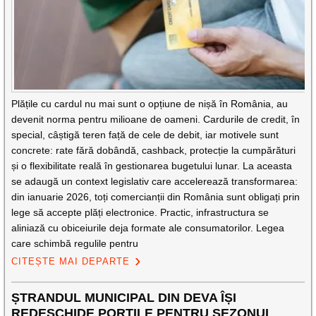
Plățile cu cardul nu mai sunt o opțiune de nișă în România, au
devenit norma pentru milioane de oameni. Cardurile de credit, în
special, câștigă teren față de cele de debit, iar motivele sunt
concrete: rate fără dobândă, cashback, protecție la cumpărături
și o flexibilitate reală în gestionarea bugetului lunar. La aceasta
se adaugă un context legislativ care accelerează transformarea:
din ianuarie 2026, toți comercianții din România sunt obligați prin
lege să accepte plăți electronice. Practic, infrastructura se
aliniază cu obiceiurile deja formate ale consumatorilor. Legea
care schimbă regulile pentru
CITEȘTE MAI DEPARTE
ȘTRANDUL MUNICIPAL DIN DEVA ÎȘI
REDESCHIDE PORȚILE PENTRU SEZONUL