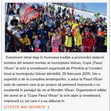
Eveniment intrat deja în frumoasa tradiție a promovării stațiunii
turistice din arealul montan al municipiului Vulcan, Cupa „Pasul
Vîlcan” la schi și snowboard organizată de Primăria și Consiliul
local al municipiului Vulcan sâmbătă, 28 februarie 2026, într-o
superbă zi de la cumpăna anotimpurilor, a adus la Pasul Vîlcan
sute de oameni care și-au propus să petreacă împreună o zo
excelentă în peisajul de vis al Munților Vîlcan. Organizatorii ediției
din acest an a ”Cupei Pasul Vîlcan” la schi alpin și snowboard,
împreună cu cei care li s-au alăturat în
CITEȘTE MAI DEPARTE