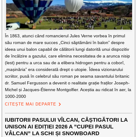
În 1863, atunci când romancierul Jules Verne vorbea în primul
său roman de mare succes „Cinci săptămâni în balon” despre
ideea unui balon capabil de călătorii lungi datorită unui dispozitiv
de încălzire a gazului, care elimina necesitatea de a arunca nisip
(lest) pentru a urca sau de a elibera hidrogen pentru a coborî,
„mașinăria” era considerată drept o utopie. Îdeea vizionarului
scriitor, pusă în celebrul său roman pe seama savantului britanic
dr. Samuel Fergusson a devenit o realitate grație fraților Joseph-
Michel și Jacques-Étienne Montgolfier. Aceștia au ridicat în aer, la
1000-2000
CITEȘTE MAI DEPARTE
IUBITORII PASULUI VÎLCAN, CÂȘTIGĂTORI LA
UNISON AI EDIȚIEI 2026 A ”CUPEI PASUL
VÂLCAN” LA SCHI ȘI SNOWBOARD