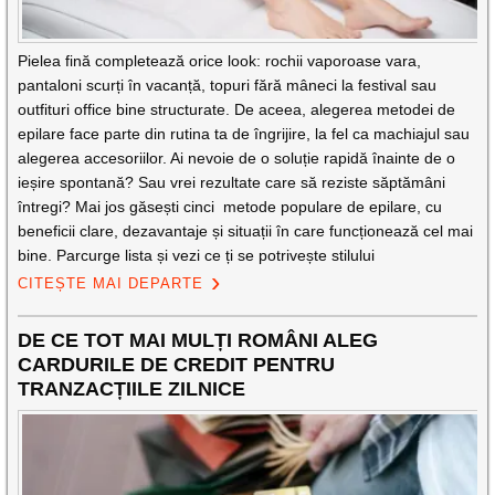
Pielea fină completează orice look: rochii vaporoase vara,
pantaloni scurți în vacanță, topuri fără mâneci la festival sau
outfituri office bine structurate. De aceea, alegerea metodei de
epilare face parte din rutina ta de îngrijire, la fel ca machiajul sau
alegerea accesoriilor. Ai nevoie de o soluție rapidă înainte de o
ieșire spontană? Sau vrei rezultate care să reziste săptămâni
întregi? Mai jos găsești cinci metode populare de epilare, cu
beneficii clare, dezavantaje și situații în care funcționează cel mai
bine. Parcurge lista și vezi ce ți se potrivește stilului
CITEȘTE MAI DEPARTE
DE CE TOT MAI MULȚI ROMÂNI ALEG
CARDURILE DE CREDIT PENTRU
TRANZACȚIILE ZILNICE