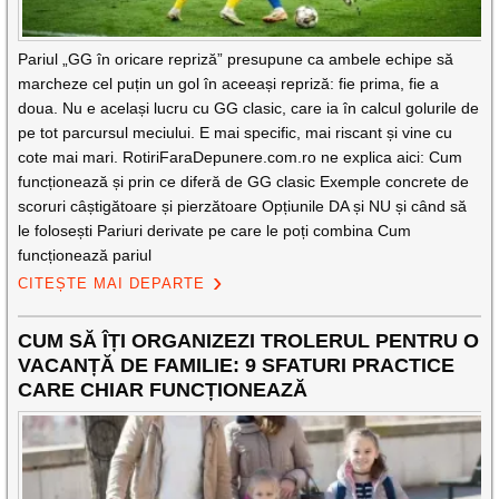
Pariul „GG în oricare repriză” presupune ca ambele echipe să
marcheze cel puțin un gol în aceeași repriză: fie prima, fie a
doua. Nu e același lucru cu GG clasic, care ia în calcul golurile de
pe tot parcursul meciului. E mai specific, mai riscant și vine cu
cote mai mari. RotiriFaraDepunere.com.ro ne explica aici: Cum
funcționează și prin ce diferă de GG clasic Exemple concrete de
scoruri câștigătoare și pierzătoare Opțiunile DA și NU și când să
le folosești Pariuri derivate pe care le poți combina Cum
funcționează pariul
CITEȘTE MAI DEPARTE
CUM SĂ ÎȚI ORGANIZEZI TROLERUL PENTRU O
VACANȚĂ DE FAMILIE: 9 SFATURI PRACTICE
CARE CHIAR FUNCȚIONEAZĂ