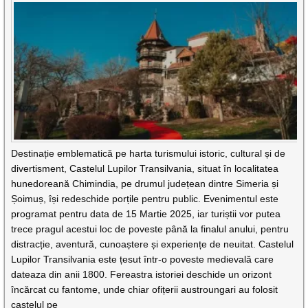
Destinație emblematică pe harta turismului istoric, cultural și de
divertisment, Castelul Lupilor Transilvania, situat în localitatea
hunedoreană Chimindia, pe drumul județean dintre Simeria și
Șoimuș, își redeschide porțile pentru public. Evenimentul este
programat pentru data de 15 Martie 2025, iar turiștii vor putea
trece pragul acestui loc de poveste până la finalul anului, pentru
distracție, aventură, cunoaștere și experiențe de neuitat. Castelul
Lupilor Transilvania este țesut într-o poveste medievală care
dateaza din anii 1800. Fereastra istoriei deschide un orizont
încărcat cu fantome, unde chiar ofițerii austroungari au folosit
castelul pe