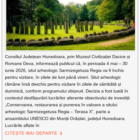
Consiliul Județean Hunedoara, prin Muzeul Civilizației Dacice și
Romane Deva, informează publicul că, în perioada 4 mai – 30
iunie 2026, situl arheologic Sarmizegetusa Regia va fi închis
pentru vizitare, în zilele de luni până vineri. Situl arheologic
rămâne însă deschis pentru vizitare în zilele de sâmbătă și
duminică, conform programului obișnuit. Decizia a fost luată în
contextul desfășurării lucrărilor aferente obiectivului de investiții
„Conservarea, restaurarea și punerea în valoare a sitului
arheologic Sarmizegetusa Regia – Terasa X”, parte a
ansamblului UNESCO din Munții Orăștiei, județul Hunedoara.
Lucrările aflate în
CITEȘTE MAI DEPARTE