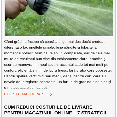
Când grădina începe să ceară atenție mai des decât credeai,
diferența o fac uneltele simple, bine gândite și folosite la
momentul potrivit. Mulți caută soluții complicate, dar de cele mai
multe ori rezultatul bun vine din echipamente clare, practice și
ușor de manevrat. În noul sezon, accentul cade tot mai mult pe
confort, eficiență și ritm de lucru firesc, fără graba care obosește.
Pentru spațiile verzi mici sau medii, dar și pentru curți care au
nevoie de întreținere constantă, un furtun de gradina bine ales și
o motocoasa electrica pot
CITEȘTE MAI DEPARTE
CUM REDUCI COSTURILE DE LIVRARE
PENTRU MAGAZINUL ONLINE – 7 STRATEGII