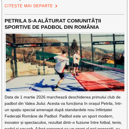
CITEȘTE MAI DEPARTE
PETRILA S-A ALĂTURAT COMUNITĂȚII
SPORTIVE DE PADBOL DIN ROMÂNIA
Data de 1 martie 2026 marchează deschiderea primului club de
padbol din Valea Jiului. Acesta va funcționa în orașul Petrila, într-
un spațiu special amenajat după standardele nou înființatei
Federații Române de Padbol. Padbol este un sport modern,
inovator și spectaculos, rezultat dintr-o fuziune între fotbal, tenis,
padel și squash. A fost conceput ca un sport al noii generații, cu