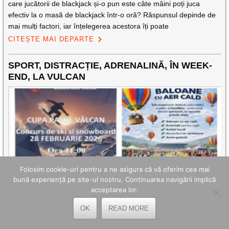
care jucătorii de blackjack și-o pun este câte mâini poți juca
efectiv la o masă de blackjack într-o oră? Răspunsul depinde de
mai mulți factori, iar înțelegerea acestora îți poate
CITEȘTE MAI DEPARTE
SPORT, DISTRACȚIE, ADRENALINĂ, ÎN WEEK-
END, LA VULCAN
Folosim cookie-uri pentru a ne asigura că vă oferim cea mai
bună experiență pe site-ul nostru. Continuarea navigării implică
acceptarea lor.
Se anunță vreme bună pentru finalul acestei acestei săptămâni
OK
READ MORE
care marchează, din punct de vedere calendaristic sfârșitul iernii
și debutul primăverii. Un motiv în plus pentru autoritățile publice