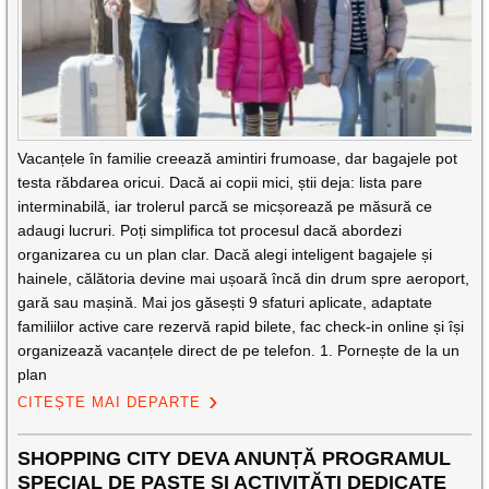
Vacanțele în familie creează amintiri frumoase, dar bagajele pot
testa răbdarea oricui. Dacă ai copii mici, știi deja: lista pare
interminabilă, iar trolerul parcă se micșorează pe măsură ce
adaugi lucruri. Poți simplifica tot procesul dacă abordezi
organizarea cu un plan clar. Dacă alegi inteligent bagajele și
hainele, călătoria devine mai ușoară încă din drum spre aeroport,
gară sau mașină. Mai jos găsești 9 sfaturi aplicate, adaptate
familiilor active care rezervă rapid bilete, fac check-in online și își
organizează vacanțele direct de pe telefon. 1. Pornește de la un
plan
CITEȘTE MAI DEPARTE
SHOPPING CITY DEVA ANUNȚĂ PROGRAMUL
SPECIAL DE PAȘTE ȘI ACTIVITĂȚI DEDICATE