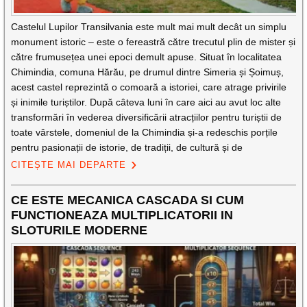
Castelul Lupilor Transilvania este mult mai mult decât un simplu
monument istoric – este o fereastră către trecutul plin de mister și
către frumusețea unei epoci demult apuse. Situat în localitatea
Chimindia, comuna Hărău, pe drumul dintre Simeria și Șoimuș,
acest castel reprezintă o comoară a istoriei, care atrage privirile
și inimile turiștilor. După câteva luni în care aici au avut loc alte
transformări în vederea diversificării atracțiilor pentru turiștii de
toate vârstele, domeniul de la Chimindia și-a redeschis porțile
pentru pasionații de istorie, de tradiții, de cultură și de
CITEȘTE MAI DEPARTE
CE ESTE MECANICA CASCADA SI CUM
FUNCTIONEAZA MULTIPLICATORII IN
SLOTURILE MODERNE