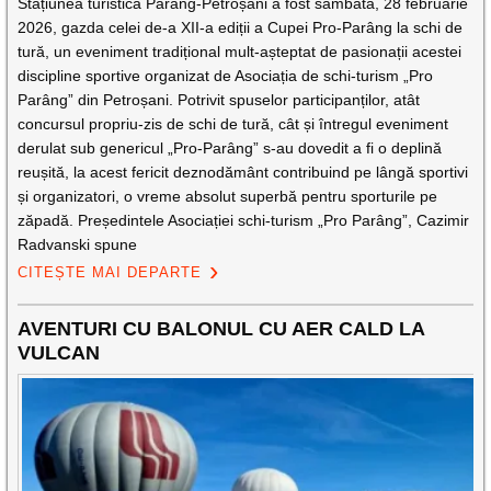
Stațiunea turistică Parâng-Petroșani a fost sâmbătă, 28 februarie
2026, gazda celei de-a XII-a ediții a Cupei Pro-Parâng la schi de
tură, un eveniment tradițional mult-așteptat de pasionații acestei
discipline sportive organizat de Asociația de schi-turism „Pro
Parâng” din Petroșani. Potrivit spuselor participanților, atât
concursul propriu-zis de schi de tură, cât și întregul eveniment
derulat sub genericul „Pro-Parâng” s-au dovedit a fi o deplină
reușită, la acest fericit deznodământ contribuind pe lângă sportivi
și organizatori, o vreme absolut superbă pentru sporturile pe
zăpadă. Președintele Asociației schi-turism „Pro Parâng”, Cazimir
Radvanski spune
CITEȘTE MAI DEPARTE
AVENTURI CU BALONUL CU AER CALD LA
VULCAN