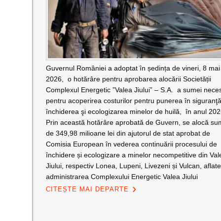
Guvernul României a adoptat în ședința de vineri, 8 mai
2026, o hotărâre pentru aprobarea alocării Societății
Complexul Energetic ”Valea Jiului” – S.A. a sumei nece
pentru acoperirea costurilor pentru punerea în siguranţă
închiderea şi ecologizarea minelor de huilă, în anul 20
Prin această hotărâre aprobată de Guvern, se alocă s
de 349,98 milioane lei din ajutorul de stat aprobat de
Comisia European în vederea continuării procesului de
închidere și ecologizare a minelor necompetitive din Val
Jiului, respectiv Lonea, Lupeni, Livezeni și Vulcan, aflate
administrarea Complexului Energetic Valea Jiului
CITEȘTE MAI DEPARTE