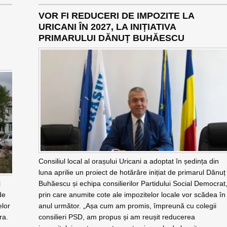
VOR FI REDUCERI DE IMPOZITE LA
URICANI ÎN 2027, LA INIȚIATIVA
PRIMARULUI DĂNUȚ BUHĂESCU
Consiliul local al orașului Uricani a adoptat în ședința din
luna aprilie un proiect de hotărâre inițiat de primarul Dănuț
i
Buhăescu și echipa consilierilor Partidului Social Democrat
de
prin care anumite cote ale impozitelor locale vor scădea în
elor
anul următor. „Așa cum am promis, împreună cu colegii
ra.
consilieri PSD, am propus și am reușit reducerea