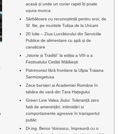
acasă și unde un curier rapid îți poate
ușura munca
Sărbătoare cu recunoștință pentru eroi, de
Sf. Ilie, pe muntele Tulișa de la Uricani
20 Iulie – Ziua Lucrătorului din Serviciile
Publice de alimentare cu apă și de
canalizare
„Istorie și Tradiții” la ediția a VIII-a a
Festivalului Cetății Mălăiești
i
Patrimoniul fără frontiere la Ulpia Traiana
Sarmizegetusa
Zece bursieri ai Academiei Române în
tabăra de vară din Țara Hațegului
Green Line Valea Jiului: Toleranță zero
față de amenințări, intimidări și
comportamente agresive în transportul
e
public
Dr.ing. Benor Voicescu, împreună cu o