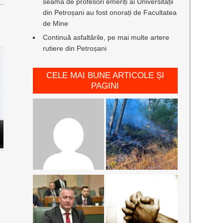
seamă de profesori emeriți ai Universității
din Petroșani au fost onorați de Facultatea
de Mine
Continuă asfaltările, pe mai multe artere
rutiere din Petroșani
CELE MAI BUNE ARTICOLE ȘI
PAGINI
,