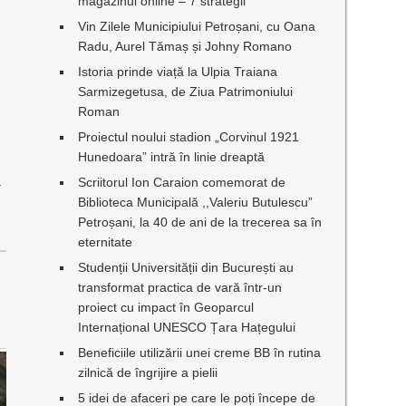
magazinul online – 7 strategii
Vin Zilele Municipiului Petroșani, cu Oana
Radu, Aurel Tămaș și Johny Romano
Istoria prinde viață la Ulpia Traiana
Sarmizegetusa, de Ziua Patrimoniului
Roman
Proiectul noului stadion „Corvinul 1921
Hunedoara” intră în linie dreaptă
ă
Scriitorul Ion Caraion comemorat de
Biblioteca Municipală ,,Valeriu Butulescu”
Petroșani, la 40 de ani de la trecerea sa în
eternitate
Studenții Universității din București au
transformat practica de vară într-un
proiect cu impact în Geoparcul
Internațional UNESCO Țara Hațegului
Beneficiile utilizării unei creme BB în rutina
zilnică de îngrijire a pielii
5 idei de afaceri pe care le poți începe de