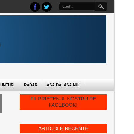
UNȚURI
RADAR
AȘA DA! AȘA NU!
FII PRIETENUL NOSTRU PE
FACEBOOK!
ARTICOLE RECENTE