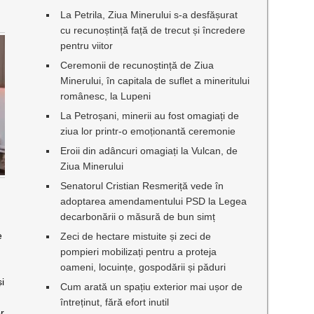
La Petrila, Ziua Minerului s-a desfășurat
cu recunoștință față de trecut și încredere
pentru viitor
Ceremonii de recunoștință de Ziua
Minerului, în capitala de suflet a mineritului
românesc, la Lupeni
La Petroșani, minerii au fost omagiați de
ziua lor printr-o emoționantă ceremonie
Eroii din adâncuri omagiați la Vulcan, de
Ziua Minerului
Senatorul Cristian Resmeriță vede în
adoptarea amendamentului PSD la Legea
decarbonării o măsură de bun simț
e
Zeci de hectare mistuite și zeci de
pompieri mobilizați pentru a proteja
oameni, locuințe, gospodării și păduri
i
Cum arată un spațiu exterior mai ușor de
întreținut, fără efort inutil
r