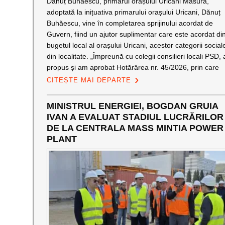
Dănuț Buhăescu, primarul orașului Uricani Măsura,
adoptată la inițuativa primarului orașului Uricani, Dănuț
Buhăescu, vine în completarea sprijinului acordat de
Guvern, fiind un ajutor suplimentar care este acordat di
bugetul local al orașului Uricani, acestor categorii social
din localitate. „Împreună cu colegii consilieri locali PSD,
propus și am aprobat Hotărârea nr. 45/2026, prin care
CITEȘTE MAI DEPARTE
MINISTRUL ENERGIEI, BOGDAN GRUIA
IVAN A EVALUAT STADIUL LUCRĂRILOR
DE LA CENTRALA MASS MINTIA POWER
PLANT