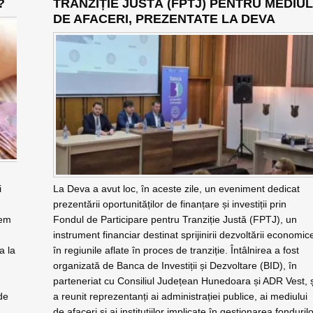
?
TRANZIȚIE JUSTĂ (FPTJ) PENTRU MEDIUL
DE AFACERI, PREZENTATE LA DEVA
i
La Deva a avut loc, în aceste zile, un eveniment dedicat
prezentării oportunităților de finanțare și investiții prin
nem
Fondul de Participare pentru Tranziție Justă (FPTJ), un
instrument financiar destinat sprijinirii dezvoltării economic
a la
în regiunile aflate în proces de tranziție. Întâlnirea a fost
organizată de Banca de Investiții și Dezvoltare (BID), în
parteneriat cu Consiliul Județean Hunedoara și ADR Vest, ș
de
a reunit reprezentanți ai administrației publice, ai mediului
de afaceri și ai instituțiilor implicate în gestionarea fondurilo