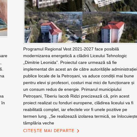
Programul Regional Vest 2021-2027 face posibilă
sare
modernizarea energetică a clădirii Liceului Tehnologic
,
„Dimitrie Leonida”. Proiectul care urmează să fie
26.
implementat din acest an de către autoritățile administrație
uma
publice locale de la Petroșani, va aduce condiții mai bune
pentru elevi și profesori, costuri mai mici de funcționare și
un consum redus de energie. Primarul municipiului
ea
Petroșani, Tiberiu Iacob Ridzi precizează că, prin acest
 în
proiect realizat cu fonduri europene, clădirea liceului va fi
reabilitată complet, iar efectele vor fi unele pozitive pe
termen lung. „Se realizează izolarea termică, se înlocuieșt
tâmplăria veche
CITEȘTE MAI DEPARTE