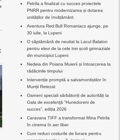
Petrila a finalizat cu succes proiectele
e
PNRR pentru modernizarea și dotarea
unităților de învățământ
Aventura Red Bull Romaniacs ajunge, pe
30 iulie, la Lupeni
O săptămână de neuitat la Lacul Balaton
pentru elevi de la cele trei școli gimnaziale
E
din municipiul Lupeni
Nedeia din Poiana Muierii și întoarcerea la
rădăcinile timpului
Intervenție promptă a salvamontiștilor în
Munții Retezat
Oameni speciali sărbătoriți de autorități la
Gala de excelenţă ”Hunedoreni de
succes”, ediția 2026
Caravana TIFF a transformat Mina Petrila
în cinema în aer liber.
Cum reduci costurile de livrare pentru