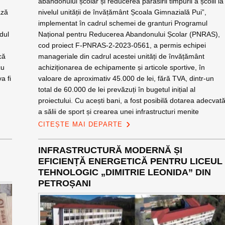
abandonului școlar și reducerea părăsirii timpurii a școlii la
ază
nivelul unității de învățământ Școala Gimnazială Pui”,
implementat în cadrul schemei de granturi Programul
dul
Național pentru Reducerea Abandonului Școlar (PNRAS),
cod proiect F-PNRAS-2-2023-0561, a permis echipei
că
manageriale din cadrul acestei unități de învățământ
cu
achiziționarea de echipamente și articole sportive, în
a fi
valoare de aproximativ 45.000 de lei, fără TVA, dintr-un
total de 60.000 de lei prevăzuți în bugetul inițial al
proiectului. Cu acești bani, a fost posibilă dotarea adecvat
a sălii de sport și crearea unei infrastructuri menite
CITEȘTE MAI DEPARTE
INFRASTRUCTURĂ MODERNĂ ȘI
EFICIENȚĂ ENERGETICĂ PENTRU LICEUL
TEHNOLOGIC „DIMITRIE LEONIDA” DIN
PETROȘANI