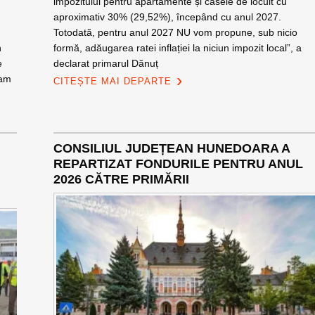
impozitului pentru apartamente și casele de locuit cu
aproximativ 30% (29,52%), începând cu anul 2027.
Totodată, pentru anul 2027 NU vom propune, sub nicio
n
formă, adăugarea ratei inflației la niciun impozit local”, a
e
declarat primarul Dănuț
 am
CITEȘTE MAI DEPARTE
CONSILIUL JUDEȚEAN HUNEDOARA A
REPARTIZAT FONDURILE PENTRU ANUL
2026 CĂTRE PRIMĂRII