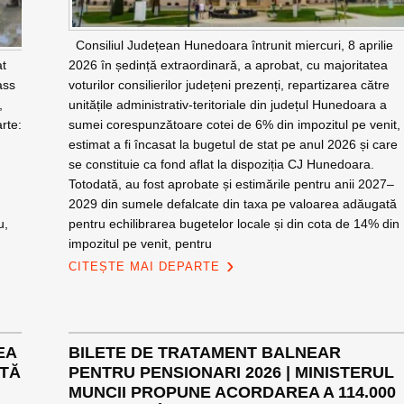
Consiliul Județean Hunedoara întrunit miercuri, 8 aprilie
at
2026 în ședință extraordinară, a aprobat, cu majoritatea
ass
voturilor consilierilor județeni prezenți, repartizarea către
,
unitățile administrativ-teritoriale din județul Hunedoara a
rte:
sumei corespunzătoare cotei de 6% din impozitul pe venit,
estimat a fi încasat la bugetul de stat pe anul 2026 și care
se constituie ca fond aflat la dispoziția CJ Hunedoara.
Totodată, au fost aprobate și estimările pentru anii 2027–
2029 din sumele defalcate din taxa pe valoarea adăugată
u,
pentru echilibrarea bugetelor locale și din cota de 14% din
impozitul pe venit, pentru
CITEȘTE MAI DEPARTE
EA
BILETE DE TRATAMENT BALNEAR
STĂ
PENTRU PENSIONARI 2026 | MINISTERUL
MUNCII PROPUNE ACORDAREA A 114.000