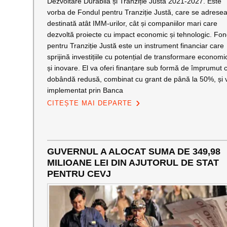
Dezvoltare Durabilă și Tranziție Justă 2021-2027. Este
vorba de Fondul pentru Tranziție Justă, care se adrese
destinată atât IMM-urilor, cât și companiilor mari care
dezvoltă proiecte cu impact economic și tehnologic. Fon
pentru Tranziție Justă este un instrument financiar care
sprijină investițiile cu potențial de transformare economi
și inovare. El va oferi finanțare sub formă de împrumut 
dobândă redusă, combinat cu grant de până la 50%, și v
implementat prin Banca
CITEȘTE MAI DEPARTE
GUVERNUL A ALOCAT SUMA DE 349,98
MILIOANE LEI DIN AJUTORUL DE STAT
PENTRU CEVJ