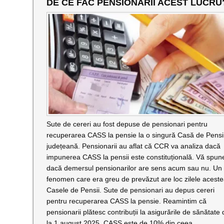
DE CE FAC PENSIONARII ACEST LUCRU
Sute de cereri au fost depuse de pensionari pentru
recuperarea CASS la pensie la o singură Casă de Pensi
județeană. Pensionarii au aflat că CCR va analiza dacă
impunerea CASS la pensii este constituțională. Vă spu
dacă demersul pensionarilor are sens acum sau nu. Un
fenomen care era greu de prevăzut are loc zilele aceste
Casele de Pensii. Sute de pensionari au depus cereri
pentru recuperarea CASS la pensie. Reamintim că
pensionarii plătesc contribuții la asigurările de sănătate 
la 1 august 2025. CASS este de 10% din ceea