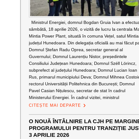
Ministrul Energiei, domnul Bogdan Gruia Ivan a efectu
sâmbătă, 18 aprilie 2026, o vizită de lucru la centrala M
Mintia Power Plant, situată în comuna Vețel, satul Mintia
județul Hunedoara. Din delegația oficială au mai făcut pa
Domnul Ștefan Radu Oprea, secretar general al
Guvernului; Domnul Laurențiu Nistor, președintele
Consiliului Județean Hunedoara; Domnul Széll Lörincz,
subprefect al județului Hunedoara; Domnul Lucian Ioan
Rus, primarul municipiului Deva; Domnul Mihnea Costoi
rectorul Universității Politehnica din București; Domnul
Pavel Casian Nițulescu, secretar de stat în cadrul
Ministerului Energiei. În cadrul vizitei, ministrul
CITEȘTE MAI DEPARTE
O NOUĂ ÎNTÂLNIRE LA CJH PE MARGIN
PROGRAMULUI PENTRU TRANZIȚIE JU
3 APRILIE 2026