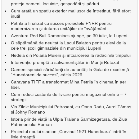
proteja oameni, locuințe, gospodării și păduri
Cum arată un spațiu exterior mai ușor de întreținut, fără efort
inutil
Petrila a finalizat cu succes proiectele PNRR pentru
modernizarea și dotarea unităților de învățământ
Aventura Red Bull Romaniacs ajunge, pe 30 iulie, la Lupeni
O săptămână de neuitat la Lacul Balaton pentru elevi de la
cele trei școli gimnaziale din municipiul Lupeni
Nedeia din Poiana Muierii și întoarcerea la rădăcinile timpului
Intervenție promptă a salvamontiștilor în Munții Retezat
Oameni speciali sărbătoriți de autorități la Gala de excelenţă
”Hunedoreni de succes”, ediția 2026
Caravana TIFF a transformat Mina Petrila în cinema în aer
liber.
Cum reduci costurile de livrare pentru magazinul online – 7
strategii
Vin Zilele Municipiului Petroșani, cu Oana Radu, Aurel Tămaș
și Johny Romano
Istoria prinde viață la Ulpia Traiana Sarmizegetusa, de Ziua
Patrimoniului Roman
Proiectul noului stadion „Corvinul 1921 Hunedoara” intră în
linie dreaptă