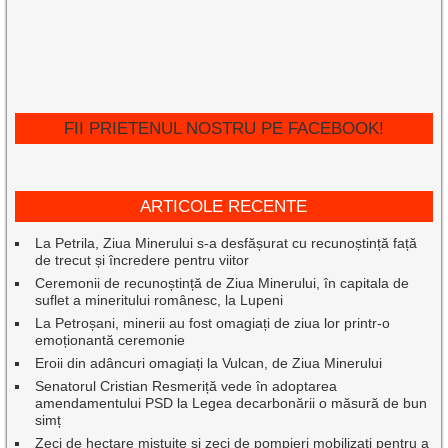
FII PRIETENUL NOSTRU PE FACEBOOK!
ARTICOLE RECENTE
La Petrila, Ziua Minerului s-a desfășurat cu recunoștință față
de trecut și încredere pentru viitor
Ceremonii de recunoștință de Ziua Minerului, în capitala de
suflet a mineritului românesc, la Lupeni
La Petroșani, minerii au fost omagiați de ziua lor printr-o
emoționantă ceremonie
Eroii din adâncuri omagiați la Vulcan, de Ziua Minerului
Senatorul Cristian Resmeriță vede în adoptarea
amendamentului PSD la Legea decarbonării o măsură de bun
simț
Zeci de hectare mistuite și zeci de pompieri mobilizați pentru a