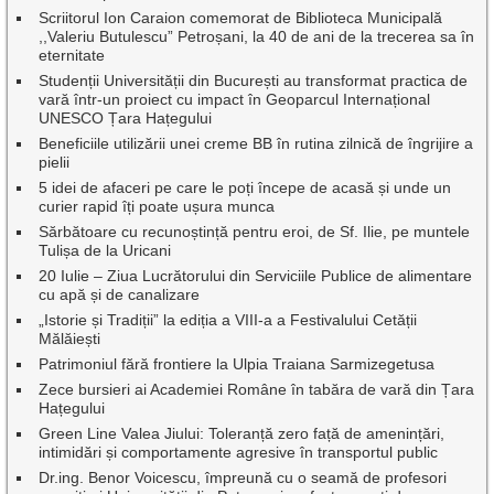
Scriitorul Ion Caraion comemorat de Biblioteca Municipală
,,Valeriu Butulescu” Petroșani, la 40 de ani de la trecerea sa în
eternitate
Studenții Universității din București au transformat practica de
vară într-un proiect cu impact în Geoparcul Internațional
UNESCO Țara Hațegului
Beneficiile utilizării unei creme BB în rutina zilnică de îngrijire a
pielii
5 idei de afaceri pe care le poți începe de acasă și unde un
curier rapid îți poate ușura munca
Sărbătoare cu recunoștință pentru eroi, de Sf. Ilie, pe muntele
Tulișa de la Uricani
20 Iulie – Ziua Lucrătorului din Serviciile Publice de alimentare
cu apă și de canalizare
„Istorie și Tradiții” la ediția a VIII-a a Festivalului Cetății
Mălăiești
Patrimoniul fără frontiere la Ulpia Traiana Sarmizegetusa
Zece bursieri ai Academiei Române în tabăra de vară din Țara
Hațegului
Green Line Valea Jiului: Toleranță zero față de amenințări,
intimidări și comportamente agresive în transportul public
Dr.ing. Benor Voicescu, împreună cu o seamă de profesori