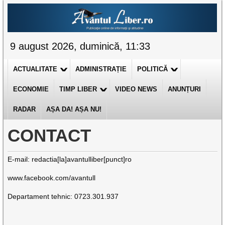
9 august 2026, duminică, 11:33
ACTUALITATE
ADMINISTRAȚIE
POLITICĂ
ECONOMIE
TIMP LIBER
VIDEO NEWS
ANUNȚURI
RADAR
AȘA DA! AȘA NU!
CONTACT
E-mail: redactia[la]avantulliber[punct]ro
www.facebook.com/avantull
Departament tehnic: 0723.301.937