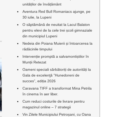
unităților de învățământ
Aventura Red Bull Romaniacs ajunge, pe
30 iulie, la Lupeni
O săptămână de neuitat la Lacul Balaton
pentru elevi de la cele trei școli gimnaziale
din municipiul Lupeni
Nedeia din Poiana Muierii și întoarcerea la
rădăcinile timpului
Intervenție promptă a salvamontiștilor în
Munții Retezat
Oameni speciali sărbătoriți de autorități la
Gala de excelenţă ”Hunedoreni de
succes”, ediția 2026
Caravana TIFF a transformat Mina Petrila
în cinema în aer liber.
Cum reduci costurile de livrare pentru
magazinul online – 7 strategii
Vin Zilele Municipiului Petroșani, cu Oana