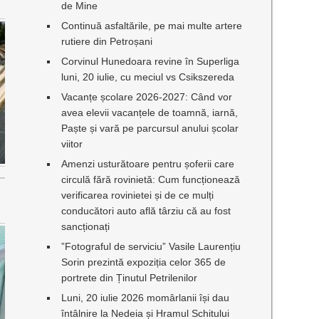
de Mine
Continuă asfaltările, pe mai multe artere
rutiere din Petroșani
Corvinul Hunedoara revine în Superliga
luni, 20 iulie, cu meciul vs Csikszereda
Vacanțe școlare 2026-2027: Când vor
avea elevii vacanțele de toamnă, iarnă,
Paște și vară pe parcursul anului școlar
viitor
Amenzi usturătoare pentru șoferii care
circulă fără rovinietă: Cum funcționează
verificarea rovinietei și de ce mulți
conducători auto află târziu că au fost
sancționați
”Fotograful de serviciu” Vasile Laurențiu
Sorin prezintă expoziția celor 365 de
portrete din Ținutul Petrilenilor
Luni, 20 iulie 2026 momârlanii își dau
întâlnire la Nedeia și Hramul Schitului