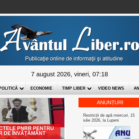
7 august 2026, vineri, 07:18
POLITICĂ
ECONOMIE
TIMP LIBER
VIDEO NEWS
AN
ANUNȚURI
Restricții de apă miercuri, 15
iulie 2026, la Lupeni
IECTELE PNRR PENTRU
R DE ÎNVĂȚĂMÂNT