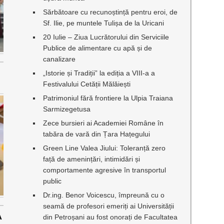
Sărbătoare cu recunoștință pentru eroi, de
Sf. Ilie, pe muntele Tulișa de la Uricani
20 Iulie – Ziua Lucrătorului din Serviciile
Publice de alimentare cu apă și de
canalizare
„Istorie și Tradiții” la ediția a VIII-a a
Festivalului Cetății Mălăiești
Patrimoniul fără frontiere la Ulpia Traiana
Sarmizegetusa
Zece bursieri ai Academiei Române în
tabăra de vară din Țara Hațegului
Green Line Valea Jiului: Toleranță zero
față de amenințări, intimidări și
comportamente agresive în transportul
public
Dr.ing. Benor Voicescu, împreună cu o
seamă de profesori emeriți ai Universității
A
din Petroșani au fost onorați de Facultatea