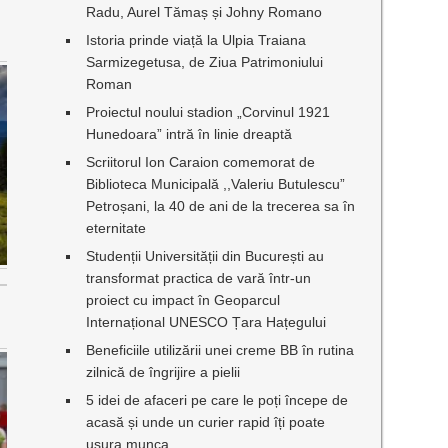
Radu, Aurel Tămaș și Johny Romano
Istoria prinde viață la Ulpia Traiana
Sarmizegetusa, de Ziua Patrimoniului
Roman
Proiectul noului stadion „Corvinul 1921
Hunedoara” intră în linie dreaptă
Scriitorul Ion Caraion comemorat de
Biblioteca Municipală ,,Valeriu Butulescu”
Petroșani, la 40 de ani de la trecerea sa în
eternitate
Studenții Universității din București au
transformat practica de vară într-un
proiect cu impact în Geoparcul
Internațional UNESCO Țara Hațegului
Beneficiile utilizării unei creme BB în rutina
zilnică de îngrijire a pielii
5 idei de afaceri pe care le poți începe de
acasă și unde un curier rapid îți poate
ușura munca