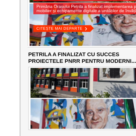
Primăria Orașului Petrila a finalizat implementarea 
mobilier și echipamente digitale a unităților de învăț
CITEȘTE MAI DEPARTE
PETRILA A FINALIZAT CU SUCCES
PROIECTELE PNRR PENTRU MODERNI...