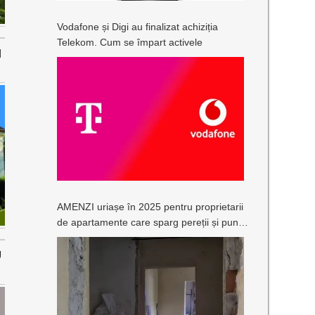
Vodafone și Digi au finalizat achiziția
Telekom. Cum se împart activele
N
AMENZI uriașe în 2025 pentru proprietarii
de apartamente care sparg pereții și pun în
pericol structura blocului: Sunt vizați și cei
care refuză să facă reparații
U