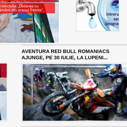
proiectului „Dotarea cu
ământ din orasul Petrila”,
AVENTURA RED BULL ROMANIACS
AJUNGE, PE 30 IULIE, LA LUPENI...