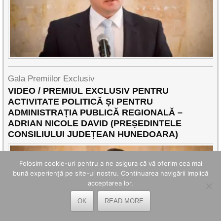
Gala Premiilor Exclusiv
VIDEO / PREMIUL EXCLUSIV PENTRU
ACTIVITATE POLITICĂ ȘI PENTRU
ADMINISTRAȚIA PUBLICĂ REGIONALĂ –
ADRIAN NICOLE DAVID (PREȘEDINTELE
CONSILIULUI JUDEȚEAN HUNEDOARA)
Folosim cookie-uri pentru a ne asigura că vă oferim cea mai
bună experiență pe site-ul nostru. Continuarea navigării implică
acceptarea lor.
OK
READ MORE