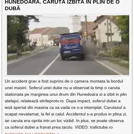
HUNEDOARA. CĂRUTĂ IZBITĂ IN PLIN DE O
DUBĂ
Un accident grav a fost suprins de o camera montata la bordul
unei masini. Soferul unei dube nu a observat la timp o caruta
stationata pe marginea unui drum din Hunedoara si a izbit in plin
atelajul, relatează stirileprotv.ro. Dupa impact, soferul dubei a
iesit speriat din masina ca sa vada ce s-a intamplat. Carutasul a
scapat nevatamat, la fel si calul. Accidentul s-a produs in plina zi,
iar caruta era oprita intr-un loc vizibil. In plus, se poate observa
ca soferul dubei a franat prea tarziu. VIDEO: trafictube.ro