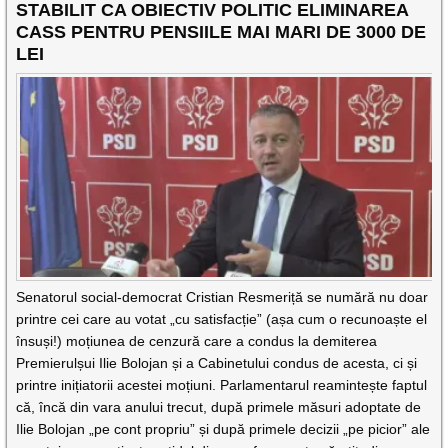
STABILIT CA OBIECTIV POLITIC ELIMINAREA
CASS PENTRU PENSIILE MAI MARI DE 3000 DE
LEI
Senatorul social-democrat Cristian Resmeriță se numără nu doar
printre cei care au votat „cu satisfacție” (așa cum o recunoaște el
însuși!) moțiunea de cenzură care a condus la demiterea
Premierulșui Ilie Bolojan și a Cabinetului condus de acesta, ci și
printre inițiatorii acestei moțiuni. Parlamentarul reamintește faptul
că, încă din vara anului trecut, după primele măsuri adoptate de
Ilie Bolojan „pe cont propriu” și după primele decizii „pe picior” ale