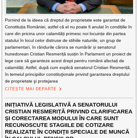
Pornind de la ideea că dreptul de proprietate este garantat de
Constituția României, astfel că el nu poate fi anulat în condițiile în
care din pricina unor calamități primesc noi locuințe din partea
statului în locul celor distruse de stihiile naturiile, un grup de
parlamentari, în rândurile cărora se numărăr și senatorul
hunedorean Cristian Resmeriță susțin în Parlament un proiect de
lege care să garanteze acest drept pentru românii afectați de
calamități. Astfel, după cum explică senatorul Cristian Resmeriță,
în temeiul principiilor constituţionale privind garantarea dreptului
de proprietate şi protejarea
CITEȘTE MAI DEPARTE
INIȚIATIVĂ LEGISLATIVĂ A SENATORULUI
CRISTIAN RESMERIȚĂ PRIVIND CLARIFICAREA
ȘI CORECTAREA MODULUI ÎN CARE SUNT
RECUNOSCUTE STAGIILE DE COTIZARE
REALIZATE ÎN CONDIȚII SPECIALE DE MUNCĂ