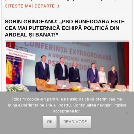
CITEȘTE MAI DEPARTE
SORIN GRINDEANU: „PSD HUNEDOARA ESTE
CEA MAI PUTERNICĂ ECHIPĂ POLITICĂ DIN
ARDEAL ȘI BANAT!”
Folosim cookie-uri pentru a ne asigura că vă oferim cea mai
bună experiență pe site-ul nostru. Continuarea navigării implică
Prezent vineri, 31 octombrie 2025, la Deva, în cadrul turneului
acceptarea lor.
său politic național în care-și prezintă programul și echipa cu care
intenționează să câștige alegerile interne pentru șefia PSD, Sorin
OK
READ MORE
Grindeanu a declarat că Organizația PSD Hunedoara este cea
mai puternică echipă politică din Ardeal și Banat și le-a mulțumit