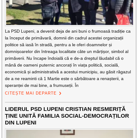
La PSD Lupeni, a devenit deja de ani buni o frumoasă tradiție ca
la început de primăvară, domnii din cadrul acestei organizații
politice să iasă în stradă, pentru a le oferi doamnelor și
domnișoarelor din întreaga localitate câte un mărțișor, simbol al
primăverii. Nu încape îndoială că e de-a dreptul lăudabil că o
mână de oameni puternic ancorați în viața politică, socială,
economică și administrativă a acestui municipiu, au găsit răgazul
de a ne reaminti că 1 Martie este o sărbătoare a renașterii, a
speranței de mai bine, a frumuseții. În
CITEȘTE MAI DEPARTE
LIDERUL PSD LUPENI CRISTIAN RESMERIȚĂ
ȚINE UNITĂ FAMILIA SOCIAL-DEMOCRAȚILOR
DIN LUPENI