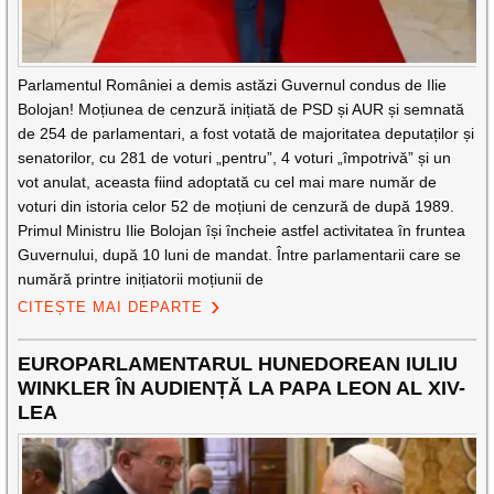
Parlamentul României a demis astăzi Guvernul condus de Ilie
Bolojan! Moțiunea de cenzură inițiată de PSD și AUR și semnată
de 254 de parlamentari, a fost votată de majoritatea deputaților și
senatorilor, cu 281 de voturi „pentru”, 4 voturi „împotrivă” și un
vot anulat, aceasta fiind adoptată cu cel mai mare număr de
voturi din istoria celor 52 de moțiuni de cenzură de după 1989.
Primul Ministru Ilie Bolojan își încheie astfel activitatea în fruntea
Guvernului, după 10 luni de mandat. Între parlamentarii care se
numără printre inițiatorii moțiunii de
CITEȘTE MAI DEPARTE
EUROPARLAMENTARUL HUNEDOREAN IULIU
WINKLER ÎN AUDIENȚĂ LA PAPA LEON AL XIV-
LEA