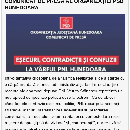
COMUNICAT DE PRESĂ AL ORGANIZAȚIEI PSD
HUNEDOARA
Într-o tentativă grosolană de a falsifica realitatea și de a șterge cu
o cârpă murdară istoricul administrativ al județului, declarațiile
recente ale doamnei deputat PNL Vetuța Stănescu reprezintă un
nou episod de ipocrizie politică dusă la extrem. Ca de obicei,
când faptele contrazic discursul politic, PNL recurge la aceeași
strategie: atacuri, răstălmăcirea adevărului și „rescrierea”
convenabilă a trecutului. Doamna Stănescu vorbește fără nicio
reținere despre „lipsă de viziune” și „competență”, dar refuză să
răspundă la întrebări care au rămas fără răspuns: unde au fost