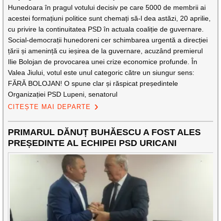
Hunedoara în pragul votului decisiv pe care 5000 de membrii ai
acestei formațiuni politice sunt chemați să-l dea astăzi, 20 aprilie,
cu privire la continuitatea PSD în actuala coaliție de guvernare.
Social-democrații hunedoreni cer schimbarea urgentă a direcției
țării și amenință cu ieșirea de la guvernare, acuzând premierul
Ilie Bolojan de provocarea unei crize economice profunde. În
Valea Jiului, votul este unul categoric către un siungur sens:
FĂRĂ BOLOJAN! O spune clar și răspicat președintele
Organizației PSD Lupeni, senatorul
CITEȘTE MAI DEPARTE
PRIMARUL DĂNUȚ BUHĂESCU A FOST ALES
PREȘEDINTE AL ECHIPEI PSD URICANI