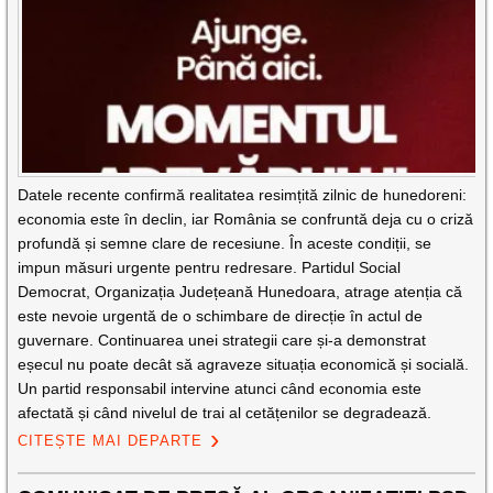
Datele recente confirmă realitatea resimțită zilnic de hunedoreni:
economia este în declin, iar România se confruntă deja cu o criză
profundă și semne clare de recesiune. În aceste condiții, se
impun măsuri urgente pentru redresare. Partidul Social
Democrat, Organizația Județeană Hunedoara, atrage atenția că
este nevoie urgentă de o schimbare de direcție în actul de
guvernare. Continuarea unei strategii care și-a demonstrat
eșecul nu poate decât să agraveze situația economică și socială.
Un partid responsabil intervine atunci când economia este
afectată și când nivelul de trai al cetățenilor se degradează.
CITEȘTE MAI DEPARTE