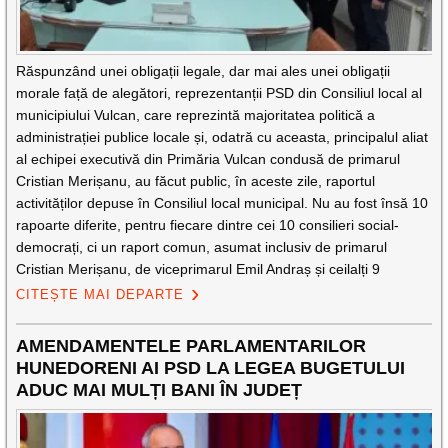
Răspunzând unei obligații legale, dar mai ales unei obligații
morale față de alegători, reprezentanții PSD din Consiliul local al
municipiului Vulcan, care reprezintă majoritatea politică a
administrației publice locale și, odatră cu aceasta, principalul aliat
al echipei executivă din Primăria Vulcan condusă de primarul
Cristian Merișanu, au făcut public, în aceste zile, raportul
activităților depuse în Consiliul local municipal. Nu au fost însă 10
rapoarte diferite, pentru fiecare dintre cei 10 consilieri social-
democrați, ci un raport comun, asumat inclusiv de primarul
Cristian Merișanu, de viceprimarul Emil Andraș și ceilalți 9
CITEȘTE MAI DEPARTE
AMENDAMENTELE PARLAMENTARILOR
HUNEDORENI AI PSD LA LEGEA BUGETULUI
ADUC MAI MULȚI BANI ÎN JUDEȚ