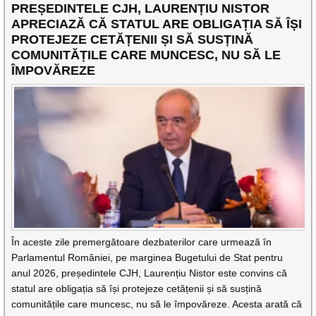
PREȘEDINTELE CJH, LAURENȚIU NISTOR
APRECIAZĂ CĂ STATUL ARE OBLIGAȚIA SĂ ÎȘI
PROTEJEZE CETĂȚENII ȘI SĂ SUSȚINĂ
COMUNITĂȚILE CARE MUNCESC, NU SĂ LE
ÎMPOVĂREZE
În aceste zile premergătoare dezbaterilor care urmează în
Parlamentul României, pe marginea Bugetului de Stat pentru
anul 2026, președintele CJH, Laurențiu Nistor este convins că
statul are obligația să își protejeze cetățenii și să susțină
comunitățile care muncesc, nu să le împovăreze. Acesta arată că