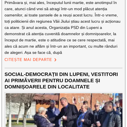
Primăvara și, mai ales, începutul lunii martie, este anotimpul în
care, atunci când vrei să atragi într-un mod plăcut atenția
oamenilor, ai toate șansele de a reuși acest lucru. Într-o vreme,
toți politicienii din regiunea Văii Jiului știau acest lucru și acționau
ca atare. Și anul acesta, Organizația PSD din Lupeni a
demonstrat că atenția cuvenită doamnelor și domnișoarelor, la
început de martie, este o atitudine ce se cere respectată, mai
ales că acum ne aflăm și într-un an important, cu multe rânduri
de alegeri. Așa se face că, după
CITEȘTE MAI DEPARTE
SOCIAL-DEMOCRAȚII DIN LUPENI, VESTITORI
AI PRIMĂVERII PENTRU DOAMNELE ȘI
DOMNIȘOARELE DIN LOCALITATE