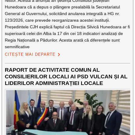
Nistor. Acesta a anunțat ăn ședința Consiliului județean
Hunedoara că a depus o plângere prealabilă la Secretariatul
General al Guvernului, solicitând anularea integrală a HG nr.
123/2026, care prevede reorganizarea acestei instituții.
Președintele CJH explică faptul că Direcția Silvică Hunedoara ar fi
superioară celei din Alba la 17 din cei 18 indicatori analizați de
Regia Națională a Pădurilor. Acesta arată că diferențele sunt
semnificative
CITEȘTE MAI DEPARTE
RAPORT DE ACTIVITATE COMUN AL
CONSILIERILOR LOCALI AI PSD VULCAN ȘI AL
LIDERILOR ADMINISTRAȚIEI LOCALE