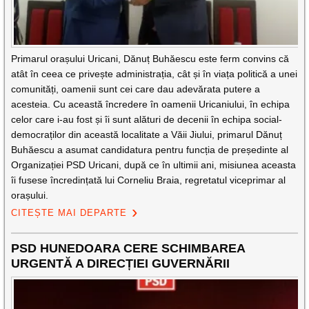
Primarul orașului Uricani, Dănuț Buhăescu este ferm convins că
atât în ceea ce privește administrația, cât și în viața politică a unei
comunități, oamenii sunt cei care dau adevărata putere a
acesteia. Cu această încredere în oamenii Uricaniului, în echipa
celor care i-au fost și îi sunt alături de decenii în echipa social-
democraților din această localitate a Văii Jiului, primarul Dănuț
Buhăescu a asumat candidatura pentru funcția de președinte al
Organizației PSD Uricani, după ce în ultimii ani, misiunea aceasta
îi fusese încredințată lui Corneliu Braia, regretatul viceprimar al
orașului.
CITEȘTE MAI DEPARTE
PSD HUNEDOARA CERE SCHIMBAREA
URGENTĂ A DIRECȚIEI GUVERNĂRII