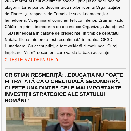
2026 martor al unui eveniment special, prilejuit de sesiunea de
alegeri interne pentru desemnarea noilor lideri ai Organizațiilor
de Tineret și, respectiv de Femei ale social-democraților
hunedoreni. Viceprimarul comunei Teliucu Inferior, Brumar Radu
Cătălin, a primit încrederea de a conduce Organizația Județeană
TSD Hunedoara în calitate de președinte, în timp ce deputatul
Natalia Elena Intotero a fost reconfirmată în fruntea OFSD
Hunedoara. Cu acest prilej, a fost validată și moțiunea „Curaj,
Implicare, Viitor”, document care va sta la baza activității
CITEȘTE MAI DEPARTE
CRISTIAN RESMERIȚĂ: „EDUCAȚIA NU POATE
FI TRATATĂ CA O CHELTUIALĂ SECUNDARĂ,
CI ESTE UNA DINTRE CELE MAI IMPORTANTE
INVESTIȚII STRATEGICE ALE STATULUI
ROMÂN!”