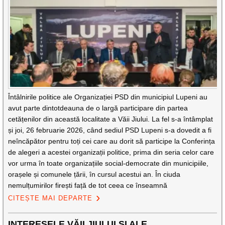
Întâlnirile politice ale Organizației PSD din municipiul Lupeni au
avut parte dintotdeauna de o largă participare din partea
cetățenilor din această localitate a Văii Jiului. La fel s-a întâmplat
și joi, 26 februarie 2026, când sediul PSD Lupeni s-a dovedit a fi
neîncăpător pentru toți cei care au dorit să participe la Conferința
de alegeri a acestei organizații politice, prima din seria celor care
vor urma în toate organizațiile social-democrate din municipiile,
orașele și comunele țării, în cursul acestui an. În ciuda
nemulțumirilor firești față de tot ceea ce înseamnă
CITEȘTE MAI DEPARTE
INTERESELE VĂII JIULUI ȘI ALE