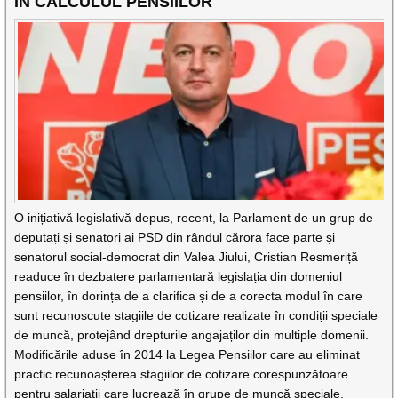
ÎN CALCULUL PENSIILOR
O inițiativă legislativă depus, recent, la Parlament de un grup de
deputați și senatori ai PSD din rândul cărora face parte și
senatorul social-democrat din Valea Jiului, Cristian Resmeriță
readuce în dezbatere parlamentară legislația din domeniul
pensiilor, în dorința de a clarifica și de a corecta modul în care
sunt recunoscute stagiile de cotizare realizate în condiții speciale
de muncă, protejând drepturile angajaților din multiple domenii.
Modificările aduse în 2014 la Legea Pensiilor care au eliminat
practic recunoașterea stagiilor de cotizare corespunzătoare
pentru salariații care lucrează în grupe de muncă speciale,