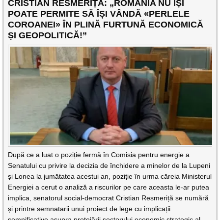
CRISTIAN RESMERIȚĂ: „ROMÂNIA NU ÎȘI
POATE PERMITE SĂ ÎȘI VÂNDĂ «PERLELE
COROANEI» ÎN PLINĂ FURTUNĂ ECONOMICĂ
ȘI GEOPOLITICĂ!”
După ce a luat o poziție fermă în Comisia pentru energie a
Senatului cu privire la decizia de închidere a minelor de la Lupeni
și Lonea la jumătatea acestui an, poziție în urma căreia Ministerul
Energiei a cerut o analiză a riscurilor pe care aceasta le-ar putea
implica, senatorul social-democrat Cristian Resmeriță se numără
și printre semnatarii unui proiect de lege cu implicații
semnificative asupra protejării sectorului economic strategic al