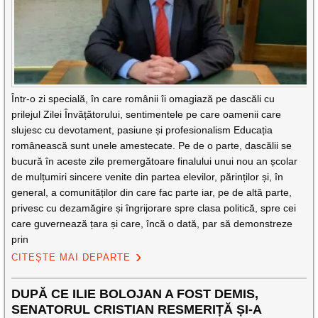
Într-o zi specială, în care românii îi omagiază pe dascăli cu
prilejul Zilei Învățătorului, sentimentele pe care oamenii care
slujesc cu devotament, pasiune și profesionalism Educația
românească sunt unele amestecate. Pe de o parte, dascălii se
bucură în aceste zile premergătoare finalului unui nou an școlar
de mulțumiri sincere venite din partea elevilor, părinților și, în
general, a comunităților din care fac parte iar, pe de altă parte,
privesc cu dezamăgire și îngrijorare spre clasa politică, spre cei
care guvernează țara și care, încă o dată, par să demonstreze
prin
CITEȘTE MAI DEPARTE
DUPĂ CE ILIE BOLOJAN A FOST DEMIS,
SENATORUL CRISTIAN RESMERIȚĂ ȘI-A