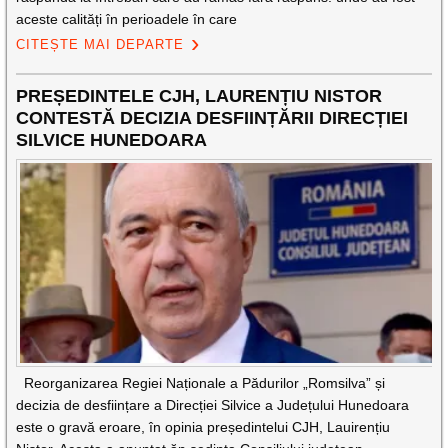
aceste calități în perioadele în care
CITEȘTE MAI DEPARTE
PREȘEDINTELE CJH, LAURENȚIU NISTOR
CONTESTĂ DECIZIA DESFIINȚĂRII DIRECȚIEI
SILVICE HUNEDOARA
Reorganizarea Regiei Naționale a Pădurilor „Romsilva” și
decizia de desființare a Direcției Silvice a Județului Hunedoara
este o gravă eroare, în opinia președintelui CJH, Lauirențiu