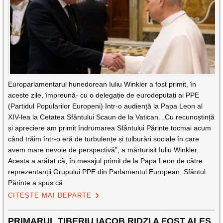
Europarlamentarul hunedorean Iuliu Winkler a fost primit, în
aceste zile, împreună- cu o delegație de eurodeputați ai PPE
(Partidul Popularilor Europeni) într-o audiență la Papa Leon al
XIV-lea la Cetatea Sfântului Scaun de la Vatican. „Cu recunoștință
și apreciere am primit îndrumarea Sfântului Părinte tocmai acum
când trăim într-o eră de turbulențe și tulburări sociale în care
avem mare nevoie de perspectivă”, a mărturisit Iuliu Winkler.
Acesta a arătat că, în mesajul primit de la Papa Leon de către
reprezentanții Grupului PPE din Parlamentul European, Sfântul
Părinte a spus că
CITEȘTE MAI DEPARTE
PRIMARUL TIBERIU IACOB RIDZI A FOST ALES