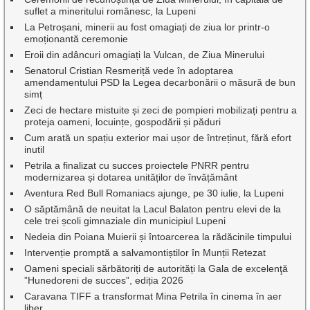
suflet a mineritului românesc, la Lupeni
La Petroșani, minerii au fost omagiați de ziua lor printr-o
emoționantă ceremonie
Eroii din adâncuri omagiați la Vulcan, de Ziua Minerului
Senatorul Cristian Resmeriță vede în adoptarea
amendamentului PSD la Legea decarbonării o măsură de bun
simț
Zeci de hectare mistuite și zeci de pompieri mobilizați pentru a
proteja oameni, locuințe, gospodării și păduri
Cum arată un spațiu exterior mai ușor de întreținut, fără efort
inutil
Petrila a finalizat cu succes proiectele PNRR pentru
modernizarea și dotarea unităților de învățământ
Aventura Red Bull Romaniacs ajunge, pe 30 iulie, la Lupeni
O săptămână de neuitat la Lacul Balaton pentru elevi de la
cele trei școli gimnaziale din municipiul Lupeni
Nedeia din Poiana Muierii și întoarcerea la rădăcinile timpului
Intervenție promptă a salvamontiștilor în Munții Retezat
Oameni speciali sărbătoriți de autorități la Gala de excelenţă
”Hunedoreni de succes”, ediția 2026
Caravana TIFF a transformat Mina Petrila în cinema în aer
liber.