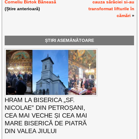
Corneliu Birtok Băneasă
cauza sărăciei si-au
(Știre anterioară)
transformat lifturile în
cămări
»
ȘTIRI ASEMĂNĂTOARE
HRAM LA BISERICA „SF.
NICOLAE” DIN PETROȘANI,
CEA MAI VECHE ȘI CEA MAI
MARE BISERICĂ DE PIATRĂ
DIN VALEA JIULUI