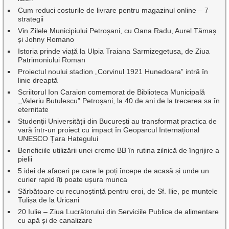
Cum reduci costurile de livrare pentru magazinul online – 7
strategii
Vin Zilele Municipiului Petroșani, cu Oana Radu, Aurel Tămaș
și Johny Romano
Istoria prinde viață la Ulpia Traiana Sarmizegetusa, de Ziua
Patrimoniului Roman
Proiectul noului stadion „Corvinul 1921 Hunedoara” intră în
linie dreaptă
Scriitorul Ion Caraion comemorat de Biblioteca Municipală
,,Valeriu Butulescu” Petroșani, la 40 de ani de la trecerea sa în
eternitate
Studenții Universității din București au transformat practica de
vară într-un proiect cu impact în Geoparcul Internațional
UNESCO Țara Hațegului
Beneficiile utilizării unei creme BB în rutina zilnică de îngrijire a
pielii
5 idei de afaceri pe care le poți începe de acasă și unde un
curier rapid îți poate ușura munca
Sărbătoare cu recunoștință pentru eroi, de Sf. Ilie, pe muntele
Tulișa de la Uricani
20 Iulie – Ziua Lucrătorului din Serviciile Publice de alimentare
cu apă și de canalizare