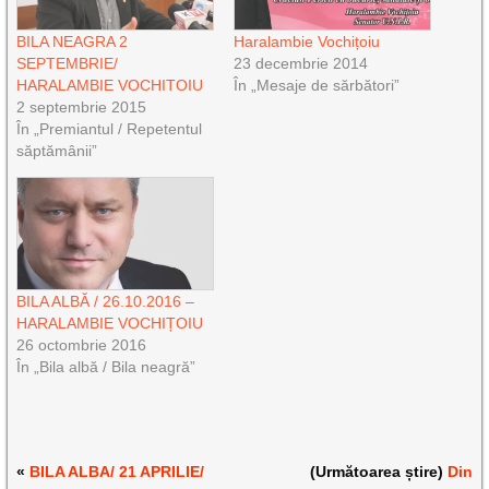
BILA NEAGRA 2
Haralambie Vochițoiu
SEPTEMBRIE/
23 decembrie 2014
HARALAMBIE VOCHITOIU
În „Mesaje de sărbători”
2 septembrie 2015
În „Premiantul / Repetentul
săptămânii”
BILA ALBĂ / 26.10.2016 –
HARALAMBIE VOCHIȚOIU
26 octombrie 2016
În „Bila albă / Bila neagră”
«
BILA ALBA/ 21 APRILIE/
(Următoarea știre)
Din