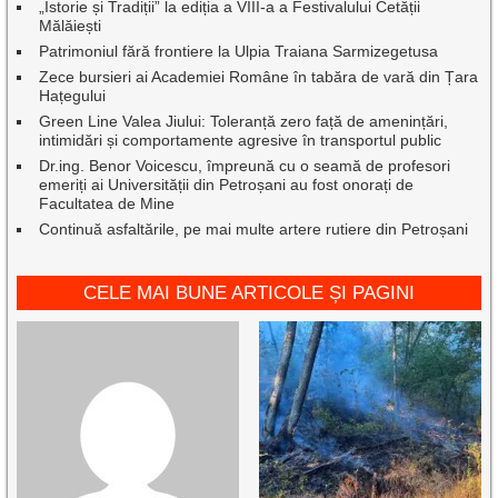
„Istorie și Tradiții” la ediția a VIII-a a Festivalului Cetății
Mălăiești
Patrimoniul fără frontiere la Ulpia Traiana Sarmizegetusa
Zece bursieri ai Academiei Române în tabăra de vară din Țara
Hațegului
Green Line Valea Jiului: Toleranță zero față de amenințări,
intimidări și comportamente agresive în transportul public
Dr.ing. Benor Voicescu, împreună cu o seamă de profesori
emeriți ai Universității din Petroșani au fost onorați de
Facultatea de Mine
Continuă asfaltările, pe mai multe artere rutiere din Petroșani
CELE MAI BUNE ARTICOLE ȘI PAGINI