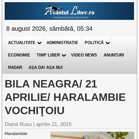
8 august 2026, sâmbătă, 05:34
ACTUALITATE
ADMINISTRAȚIE
POLITICĂ
ECONOMIE
TIMP LIBER
VIDEO NEWS
ANUNȚURI
RADAR
AȘA DA! AȘA NU!
BILA NEAGRA/ 21
APRILIE/ HARALAMBIE
VOCHIŢOIU
Diana Rusu
|
aprilie 21, 2015
Haralambie