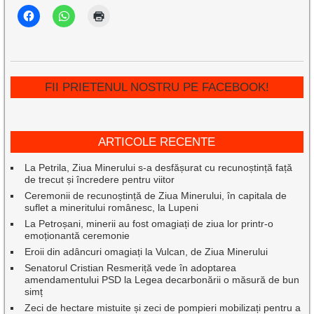
FII PRIETENUL NOSTRU PE FACEBOOK!
ARTICOLE RECENTE
La Petrila, Ziua Minerului s-a desfășurat cu recunoștință față
de trecut și încredere pentru viitor
Ceremonii de recunoștință de Ziua Minerului, în capitala de
suflet a mineritului românesc, la Lupeni
La Petroșani, minerii au fost omagiați de ziua lor printr-o
emoționantă ceremonie
Eroii din adâncuri omagiați la Vulcan, de Ziua Minerului
Senatorul Cristian Resmeriță vede în adoptarea
amendamentului PSD la Legea decarbonării o măsură de bun
simț
Zeci de hectare mistuite și zeci de pompieri mobilizați pentru a