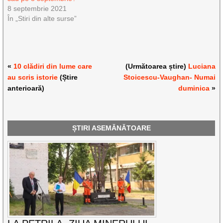
8 septembrie 2021
În „Stiri din alte surse”
«
10 clădiri din lume care
(Următoarea știre)
Luciana
au scris istorie
(Știre
Stoicescu-Vaughan- Numai
anterioară)
duminica
»
ȘTIRI ASEMĂNĂTOARE