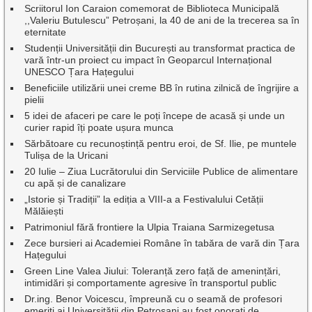
Scriitorul Ion Caraion comemorat de Biblioteca Municipală
,,Valeriu Butulescu” Petroșani, la 40 de ani de la trecerea sa în
eternitate
Studenții Universității din București au transformat practica de
vară într-un proiect cu impact în Geoparcul Internațional
UNESCO Țara Hațegului
Beneficiile utilizării unei creme BB în rutina zilnică de îngrijire a
pielii
5 idei de afaceri pe care le poți începe de acasă și unde un
curier rapid îți poate ușura munca
Sărbătoare cu recunoștință pentru eroi, de Sf. Ilie, pe muntele
Tulișa de la Uricani
20 Iulie – Ziua Lucrătorului din Serviciile Publice de alimentare
cu apă și de canalizare
„Istorie și Tradiții” la ediția a VIII-a a Festivalului Cetății
Mălăiești
Patrimoniul fără frontiere la Ulpia Traiana Sarmizegetusa
Zece bursieri ai Academiei Române în tabăra de vară din Țara
Hațegului
Green Line Valea Jiului: Toleranță zero față de amenințări,
intimidări și comportamente agresive în transportul public
Dr.ing. Benor Voicescu, împreună cu o seamă de profesori
emeriți ai Universității din Petroșani au fost onorați de