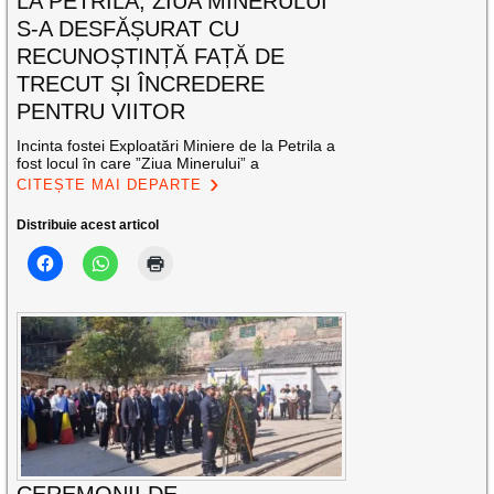
LA PETRILA, ZIUA MINERULUI
S-A DESFĂȘURAT CU
RECUNOȘTINȚĂ FAȚĂ DE
TRECUT ȘI ÎNCREDERE
PENTRU VIITOR
Incinta fostei Exploatări Miniere de la Petrila a
fost locul în care ”Ziua Minerului” a
CITEȘTE MAI DEPARTE
Distribuie acest articol