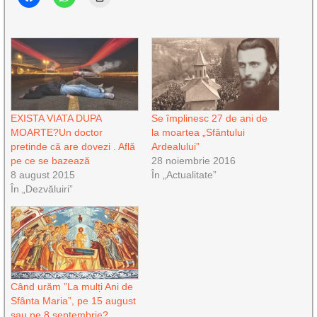
EXISTA VIATA DUPA
Se împlinesc 27 de ani de
MOARTE?Un doctor
la moartea „Sfântului
pretinde că are dovezi . Află
Ardealului”
pe ce se bazează
28 noiembrie 2016
8 august 2015
În „Actualitate”
În „Dezvăluiri”
Când urăm ”La mulți Ani de
Sfânta Maria”, pe 15 august
sau pe 8 septembrie?