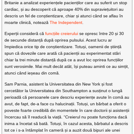
Britanie a analizat experiențele pacienților care au suferit un stop
cardiac, și au descoperit că aproape 40% din supraviețuitori au
descris un fel de conștientizare, chiar și atunci când se aflau în
moarte clinică, notează
The Independent
.
Experții consideră că
funcțiile creierului
se opresc între 20 și 30
de secunde distanță după oprirea pulsului. Acest lucru ar
împiedica orice tip de conștientizare. Totuși, oamenii de știință
spun că dovezile care arată că pacienții au experimentat stări
chiar la trei minute distanță după ce a avut loc oprirea funcțiilor
sunt verosimile. Mai mult decât atât, își puteau aminti ce au simțit,
atunci când ieșeau din comă.
Sam Parnia, asistent la Universitatea din New York și fost
cercetător la Universitatea din Southampton a susținut o lungă
perioadă că persoanele care descriu experiențe avute în comă au
avut, de fapt, de-a face cu halucinații. Totuși, un bărbat a oferit o
poveste foarte credibilă din momentele în care doctorii și asistenții
încercau să îl readucă la viață. “Creierul nu poate funcționa dacă
inima a încetat să bată. Totuși, în cazul acesta, bărbatul a descris
tot ce i s-a întâmplat în cameră și a auzit două bipuri ale unei