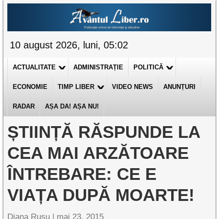
10 august 2026, luni, 05:02
ACTUALITATE
ADMINISTRAȚIE
POLITICĂ
ECONOMIE
TIMP LIBER
VIDEO NEWS
ANUNȚURI
RADAR
AȘA DA! AȘA NU!
ȘTIINȚĂ RĂSPUNDE LA
CEA MAI ARZĂTOARE
ÎNTREBARE: CE E
VIAȚA DUPĂ MOARTE!
Diana Rusu
|
mai 23, 2015