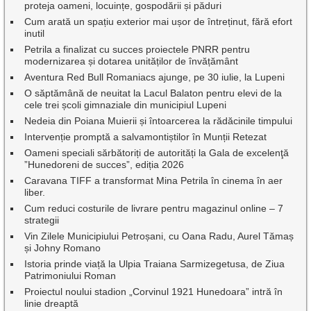
proteja oameni, locuințe, gospodării și păduri
Cum arată un spațiu exterior mai ușor de întreținut, fără efort
inutil
Petrila a finalizat cu succes proiectele PNRR pentru
modernizarea și dotarea unităților de învățământ
Aventura Red Bull Romaniacs ajunge, pe 30 iulie, la Lupeni
O săptămână de neuitat la Lacul Balaton pentru elevi de la
cele trei școli gimnaziale din municipiul Lupeni
Nedeia din Poiana Muierii și întoarcerea la rădăcinile timpului
Intervenție promptă a salvamontiștilor în Munții Retezat
Oameni speciali sărbătoriți de autorități la Gala de excelenţă
”Hunedoreni de succes”, ediția 2026
Caravana TIFF a transformat Mina Petrila în cinema în aer
liber.
Cum reduci costurile de livrare pentru magazinul online – 7
strategii
Vin Zilele Municipiului Petroșani, cu Oana Radu, Aurel Tămaș
și Johny Romano
Istoria prinde viață la Ulpia Traiana Sarmizegetusa, de Ziua
Patrimoniului Roman
Proiectul noului stadion „Corvinul 1921 Hunedoara” intră în
linie dreaptă