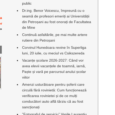
public
Dr.ing. Benor Voicescu, împreună cu o
seamă de profesori emeriți ai Universității
va
din Petroșani au fost onorați de Facultatea
or
de Mine
»
Continuă asfaltările, pe mai multe artere
rutiere din Petroșani
Corvinul Hunedoara revine în Superliga
luni, 20 iulie, cu meciul vs Csikszereda
Vacanțe școlare 2026-2027: Când vor
avea elevii vacanțele de toamnă, iarnă,
Paște și vară pe parcursul anului școlar
viitor
Amenzi usturătoare pentru șoferii care
circulă fără rovinietă: Cum funcționează
verificarea rovinietei și de ce mulți
conducători auto află târziu că au fost
sancționați
”Fotograful de serviciu” Vasile Laurențiu