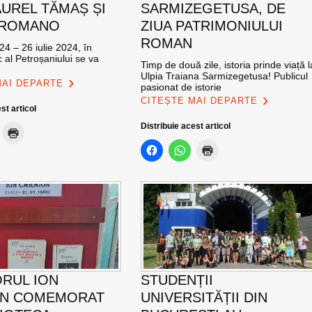
AUREL TĂMAȘ ȘI
SARMIZEGETUSA, DE
 ROMANO
ZIUA PATRIMONIULUI
ROMAN
24 – 26 iulie 2024, în
c al Petroșaniului se va
Timp de două zile, istoria prinde viață l
Ulpia Traiana Sarmizegetusa! Publicul
MAI DEPARTE
pasionat de istorie
CITEȘTE MAI DEPARTE
st articol
Distribuie acest articol
ORUL ION
STUDENȚII
ON COMEMORAT
UNIVERSITĂȚII DIN