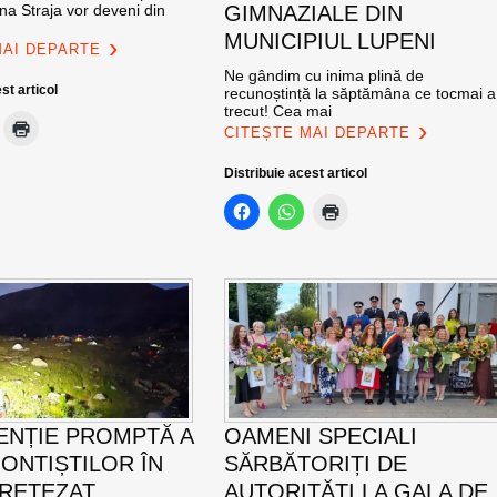
na Straja vor deveni din
GIMNAZIALE DIN
MUNICIPIUL LUPENI
MAI DEPARTE
Ne gândim cu inima plină de
st articol
recunoștință la săptămâna ce tocmai a
trecut! Cea mai
CITEȘTE MAI DEPARTE
Distribuie acest articol
ENȚIE PROMPTĂ A
OAMENI SPECIALI
ONTIȘTILOR ÎN
SĂRBĂTORIȚI DE
 RETEZAT
AUTORITĂȚI LA GALA DE