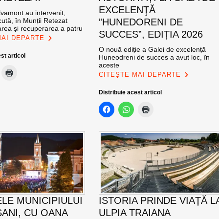
EXCELENŢĂ
vamont au intervenit,
ută, în Munții Retezat
”HUNEDORENI DE
area și recuperarea a patru
SUCCES”, EDIȚIA 2026
MAI DEPARTE
O nouă ediție a Galei de excelență
st articol
Huneodreni de succes a avut loc, în
aceste
CITEȘTE MAI DEPARTE
Distribuie acest articol
ELE MUNICIPIULUI
ISTORIA PRINDE VIAȚĂ L
ANI, CU OANA
ULPIA TRAIANA