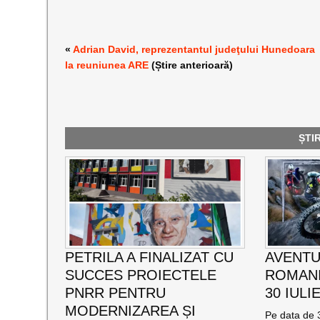
«
Adrian David, reprezentantul judeţului Hunedoara
la reuniunea ARE
(Știre anterioară)
ȘTI
PETRILA A FINALIZAT CU
AVENTU
SUCCES PROIECTELE
ROMANI
PNRR PENTRU
30 IULI
MODERNIZAREA ȘI
Pe data de 3