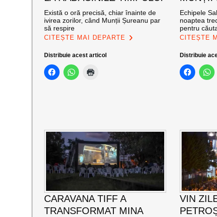
Există o oră precisă, chiar înainte de
Echipele Sal
ivirea zorilor, când Munții Șureanu par
noaptea trec
să respire
pentru căut
CITEȘTE MAI DEPARTE
CITEȘTE 
Distribuie acest articol
Distribuie ace
CARAVANA TIFF A
VIN ZIL
TRANSFORMAT MINA
PETROȘ