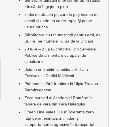
Beneficiile utilizării unei creme BB în rutina
zilnică de îngrijire a pielii
5 idei de afaceri pe care le poți începe de
acasă și unde un curier rapid îți poate
ușura munca
Sărbătoare cu recunoștință pentru eroi, de
Sf. Ilie, pe muntele Tulișa de la Uricani
20 Iulie – Ziua Lucrătorului din Serviciile
Publice de alimentare cu apă și de
canalizare
„Istorie și Tradiții” la ediția a VIII-a a
Festivalului Cetății Mălăiești
Patrimoniul fără frontiere la Ulpia Traiana
Sarmizegetusa
Zece bursieri ai Academiei Române în
tabăra de vară din Țara Hațegului
Green Line Valea Jiului: Toleranță zero
față de amenințări, intimidări și
comportamente agresive în transportul