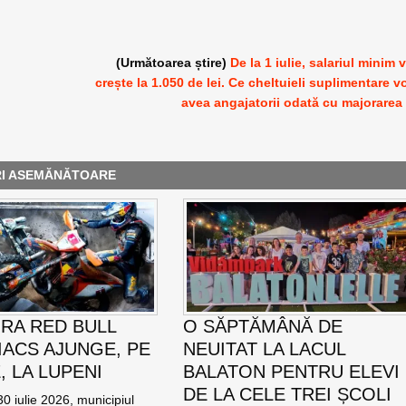
(Următoarea știre)
De la 1 iulie, salariul minim 
crește la 1.050 de lei. Ce cheltuieli suplimentare v
avea angajatorii odată cu majorarea
RI ASEMĂNĂTOARE
RA RED BULL
O SĂPTĂMÂNĂ DE
ACS AJUNGE, PE
NEUITAT LA LACUL
E, LA LUPENI
BALATON PENTRU ELEVI
DE LA CELE TREI ȘCOLI
0 iulie 2026, municipiul