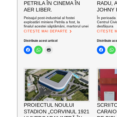
PETRILA ÎN CINEMA ÎN
RADU, 
AER LIBER.
JOHNY
Peisajul post-industrial al fostei
În perioada 
exploatări miniere Petrila a fost, la
Centrul Civi
finalul acestei săptămâni, martorul unei
desfășura
CITEȘTE MAI DEPARTE
CITEȘTE 
Distribuie acest articol
Distribuie ace
PROIECTUL NOULUI
SCRIIT
STADION „CORVINUL 1921
CARAI