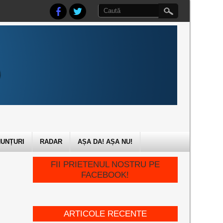
UNȚURI
RADAR
AȘA DA! AȘA NU!
FII PRIETENUL NOSTRU PE
FACEBOOK!
ARTICOLE RECENTE