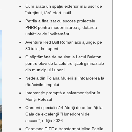
Cum arată un spațiu exterior mai ușor de
întreținut, fără efort inutil
Petrila a finalizat cu succes proiectele
PNRR pentru modernizarea și dotarea
unităților de învățământ
Aventura Red Bull Romaniacs ajunge, pe
30 iulie, la Lupeni
O săptămână de neuitat la Lacul Balaton
pentru elevi de la cele trei școli gimnaziale
din municipiul Lupeni
Nedeia din Poiana Muierii și întoarcerea la
rădăcinile timpului
Intervenție promptă a salvamontiștilor în
Munții Retezat
Oameni speciali sărbătoriți de autorități la
Gala de excelenţă ”Hunedoreni de
succes”, ediția 2026
Caravana TIFF a transformat Mina Petrila