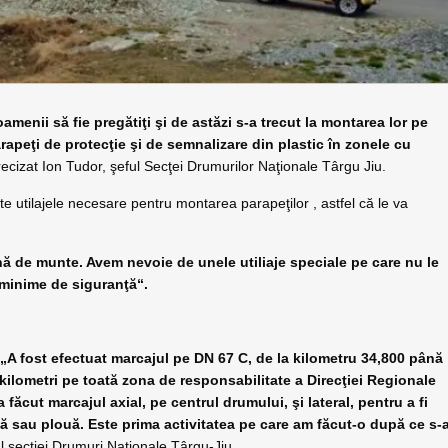
amenii să fie pregătiţi şi de astăzi s-a trecut la montarea lor pe
apeţi de protecţie şi de semnalizare din plastic în zonele cu
ecizat Ion Tudor, şeful Secţei Drumurilor Naţionale Târgu Jiu.
e utilajele necesare pentru montarea parapeţilor , astfel că le va
nă de munte. Avem nevoie de unele utiliaje speciale pe care nu le
 minime de siguranţă“.
.
„A fost efectuat marcajul pe DN 67 C, de la kilometru 34,800 până
kilometri pe toată zona de responsabilitate a Direcţiei Regionale
 făcut marcajul axial, pe centrul drumului, şi lateral, pentru a fi
ă sau plouă. Este prima activitatea pe care am făcut-o după ce s-
ul secţiei Drumuri Naţionale Târgu-Jiu.