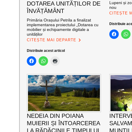
DOTAREA UNITĂȚILOR DE
Lupeni și zo
nou
ÎNVĂȚĂMÂNT
CITEȘTE 
Primăria Orașului Petrila a finalizat
Distribuie ace
implementarea proiectului „Dotarea cu
mobilier și echipamente digitale a
unităților
CITEȘTE MAI DEPARTE
Distribuie acest articol
NEDEIA DIN POIANA
INTERV
MUIERII ȘI ÎNTOARCEREA
SALVAM
LA RĂDĂCINILE TIMPULUI
MUNȚII