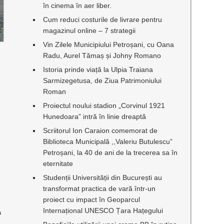
în cinema în aer liber.
Cum reduci costurile de livrare pentru
magazinul online – 7 strategii
Vin Zilele Municipiului Petroșani, cu Oana
Radu, Aurel Tămaș și Johny Romano
Istoria prinde viață la Ulpia Traiana
Sarmizegetusa, de Ziua Patrimoniului
Roman
Proiectul noului stadion „Corvinul 1921
Hunedoara” intră în linie dreaptă
Scriitorul Ion Caraion comemorat de
Biblioteca Municipală ,,Valeriu Butulescu”
Petroșani, la 40 de ani de la trecerea sa în
eternitate
Studenții Universității din București au
transformat practica de vară într-un
proiect cu impact în Geoparcul
Internațional UNESCO Țara Hațegului
a