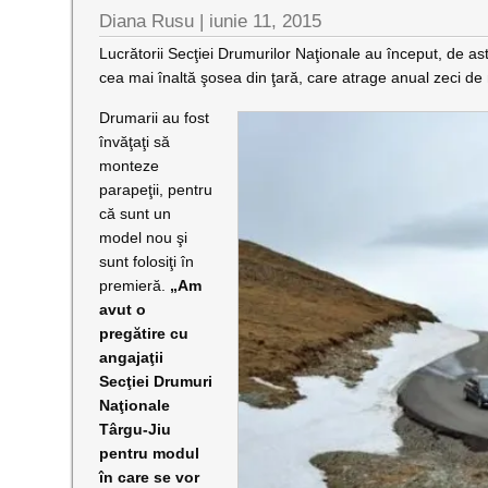
Diana Rusu
|
iunie 11, 2015
Lucrătorii Secţiei Drumurilor Naţionale au început, de a
cea mai înaltă şosea din ţară, care atrage anual zeci de m
Drumarii au fost
învăţaţi să
monteze
parapeţii, pentru
că sunt un
model nou şi
sunt folosiţi în
premieră.
„Am
avut o
pregătire cu
angajaţii
Secţiei Drumuri
Naţionale
Târgu-Jiu
pentru modul
în care se vor