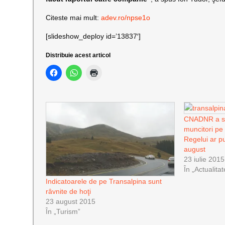
Citeste mai mult:
adev.ro/npse1o
[slideshow_deploy id=’13837′]
Distribuie acest articol
CNADNR a su
muncitori pe
Regelui ar pu
august
23 iulie 2015
În „Actualitat
Indicatoarele de pe Transalpina sunt
râvnite de hoţi
23 august 2015
În „Turism”