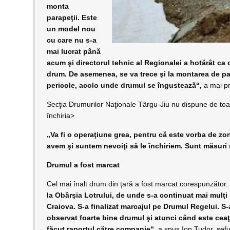
monta
parapeţii. Este
un model nou
cu care nu s-a
mai lucrat până
acum şi directorul tehnic al Regionalei a hotărât ca o
drum. De asemenea, se va trece şi la montarea de par
pericole, acolo unde drumul se îngustează“,
a mai pr
Secţia Drumurilor Naţionale Târgu-Jiu nu dispune de toat
închiria>
„Va fi o operaţiune grea, pentru că este vorba de zo
avem şi suntem nevoiţi să le închiriem. Sunt măsuri
Drumul a fost marcat
Cel mai înalt drum din ţară a fost marcat corespunzător
la Obârşia Lotrului, de unde s-a continuat mai mulţi 
Craiova. S-a finalizat marcajul pe Drumul Regelui. S-a
observat foarte bine drumul şi atunci când este ceaţ
făcut raportul către companie“
, a spus Ion Tudor, şef