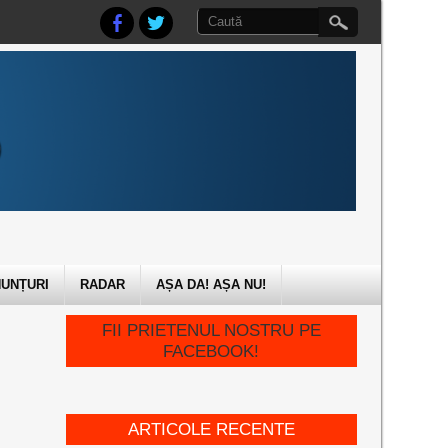
UNȚURI
RADAR
AȘA DA! AȘA NU!
FII PRIETENUL NOSTRU PE
FACEBOOK!
ARTICOLE RECENTE