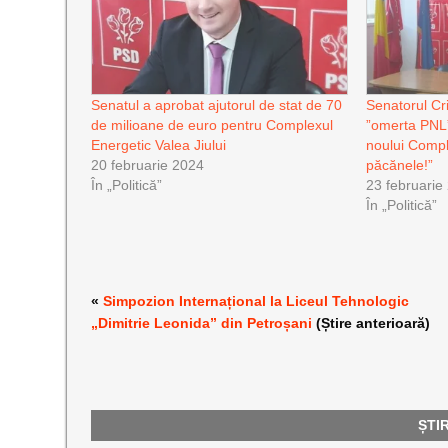
Senatul a aprobat ajutorul de stat de 70
Senatorul Cr
de milioane de euro pentru Complexul
”omerta PNL”
Energetic Valea Jiului
noului Compl
20 februarie 2024
păcănele!”
În „Politică”
23 februarie
În „Politică”
«
Simpozion Internațional la Liceul Tehnologic
„Dimitrie Leonida” din Petroșani
(Știre anterioară)
ȘTI