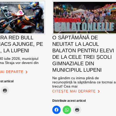
RA RED BULL
O SĂPTĂMÂNĂ DE
ACS AJUNGE, PE
NEUITAT LA LACUL
E, LA LUPENI
BALATON PENTRU ELEVI
DE LA CELE TREI ȘCOLI
0 iulie 2026, municipiul
na Straja vor deveni din
GIMNAZIALE DIN
MUNICIPIUL LUPENI
MAI DEPARTE
Ne gândim cu inima plină de
st articol
recunoștință la săptămâna ce tocmai a
trecut! Cea mai
CITEȘTE MAI DEPARTE
Distribuie acest articol