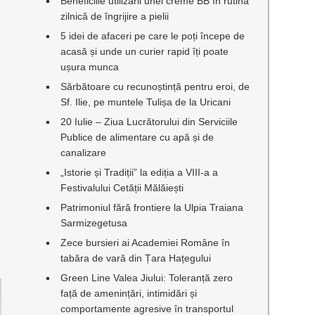
Beneficiile utilizării unei creme BB în rutina
zilnică de îngrijire a pielii
5 idei de afaceri pe care le poți începe de
acasă și unde un curier rapid îți poate
ușura munca
Sărbătoare cu recunoștință pentru eroi, de
Sf. Ilie, pe muntele Tulișa de la Uricani
20 Iulie – Ziua Lucrătorului din Serviciile
Publice de alimentare cu apă și de
canalizare
„Istorie și Tradiții” la ediția a VIII-a a
Festivalului Cetății Mălăiești
Patrimoniul fără frontiere la Ulpia Traiana
Sarmizegetusa
Zece bursieri ai Academiei Române în
tabăra de vară din Țara Hațegului
Green Line Valea Jiului: Toleranță zero
față de amenințări, intimidări și
comportamente agresive în transportul