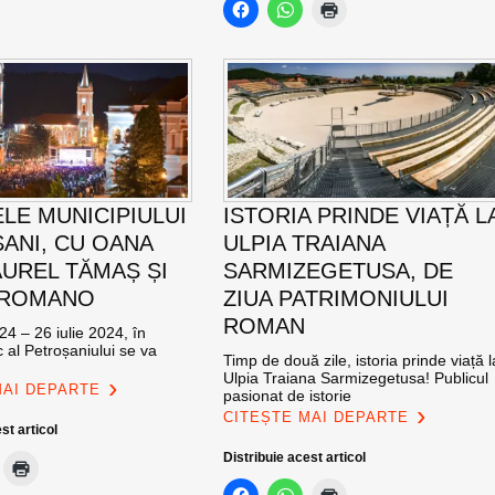
ELE MUNICIPIULUI
ISTORIA PRINDE VIAȚĂ L
ANI, CU OANA
ULPIA TRAIANA
AUREL TĂMAȘ ȘI
SARMIZEGETUSA, DE
 ROMANO
ZIUA PATRIMONIULUI
ROMAN
24 – 26 iulie 2024, în
c al Petroșaniului se va
Timp de două zile, istoria prinde viață l
Ulpia Traiana Sarmizegetusa! Publicul
MAI DEPARTE
pasionat de istorie
CITEȘTE MAI DEPARTE
st articol
Distribuie acest articol