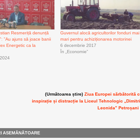
istian Resmeriță denunță
Guvernul alocă agricultorilor fonduri mai
: ”Au ajuns să joace banii
mari pentru achiziționarea motorinei
ex Energetic ca la
6 decembrie 2017
În „Economie”
 2024
(Următoarea știre)
Ziua Europei sărbătorită 
inspirație și distracție la Liceul Tehnologic „Dimitr
Leonida” Petroșani
RI ASEMĂNĂTOARE