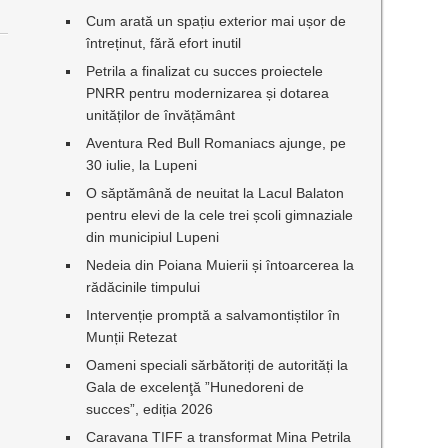
Cum arată un spațiu exterior mai ușor de
întreținut, fără efort inutil
Petrila a finalizat cu succes proiectele
PNRR pentru modernizarea și dotarea
unităților de învățământ
Aventura Red Bull Romaniacs ajunge, pe
30 iulie, la Lupeni
O săptămână de neuitat la Lacul Balaton
pentru elevi de la cele trei școli gimnaziale
din municipiul Lupeni
Nedeia din Poiana Muierii și întoarcerea la
rădăcinile timpului
Intervenție promptă a salvamontiștilor în
Munții Retezat
Oameni speciali sărbătoriți de autorități la
Gala de excelenţă ”Hunedoreni de
succes”, ediția 2026
Caravana TIFF a transformat Mina Petrila