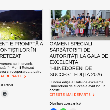
ENȚIE PROMPTĂ A
OAMENI SPECIALI
ONTIȘTILOR ÎN
SĂRBĂTORIȚI DE
 RETEZAT
AUTORITĂȚI LA GALA DE
EXCELENŢĂ
vamont au intervenit,
ută, în Munții Retezat
”HUNEDORENI DE
area și recuperarea a patru
SUCCES”, EDIȚIA 2026
MAI DEPARTE
O nouă ediție a Galei de excelență
st articol
Huneodreni de succes a avut loc, în
aceste
CITEȘTE MAI DEPARTE
Distribuie acest articol