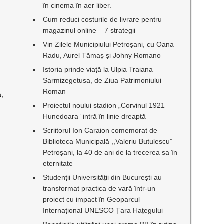
în cinema în aer liber.
Cum reduci costurile de livrare pentru
magazinul online – 7 strategii
Vin Zilele Municipiului Petroșani, cu Oana
Radu, Aurel Tămaș și Johny Romano
Istoria prinde viață la Ulpia Traiana
Sarmizegetusa, de Ziua Patrimoniului
Roman
a,
Proiectul noului stadion „Corvinul 1921
Hunedoara” intră în linie dreaptă
Scriitorul Ion Caraion comemorat de
Biblioteca Municipală ,,Valeriu Butulescu”
Petroșani, la 40 de ani de la trecerea sa în
eternitate
Studenții Universității din București au
transformat practica de vară într-un
proiect cu impact în Geoparcul
Internațional UNESCO Țara Hațegului