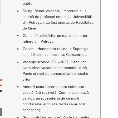
public
Dr.ing. Benor Voicescu, împreună cu o
seamă de profesori emeriți ai Universității
din Petroșani au fost onorați de Facultatea
de Mine
Continuă asfaltările, pe mai multe artere
rutiere din Petroșani
Corvinul Hunedoara revine în Superliga
luni, 20 iulie, cu meciul vs Csikszereda
Vacanțe școlare 2026-2027: Când vor
avea elevii vacanțele de toamnă, iarnă,
Paște și vară pe parcursul anului școlar
viitor
cu
ie
Amenzi usturătoare pentru șoferii care
»
circulă fără rovinietă: Cum funcționează
verificarea rovinietei și de ce mulți
conducători auto află târziu că au fost
sancționați
”Fotograful de serviciu” Vasile Laurențiu