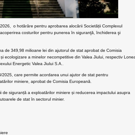
i 2026, o hotărâre
pentru aprobarea alocării Societății Complexul
acoperirea costurilor pentru punerea în siguranţă, închiderea şi
 de 349,98 milioane lei din ajutorul de stat aprobat de Comisia
și ecologizare a minelor necompetitive din Valea Jiului, respectiv Lone
exului Energetic Valea Jiului S.A..
3/2025, care permite acordarea unui ajutor de stat pentru
atărilor miniere, aprobat de Comisia Europeană.
ții de siguranță a exploatărilor miniere și reducerea impactului asupra
toarele de stat în sectorul minier.
n
niere