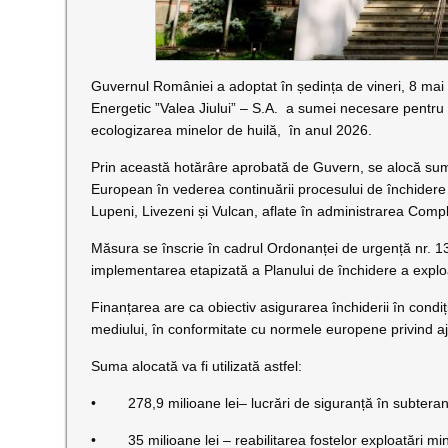
Guvernul României a adoptat în ședința de vineri, 8 ma
Energetic ”Valea Jiului” – S.A. a sumei necesare pentru 
ecologizarea minelor de huilă, în anul 2026.
Prin această hotărâre aprobată de Guvern, se alocă suma
European în vederea continuării procesului de închidere 
Lupeni, Livezeni și Vulcan, aflate în administrarea Compl
Măsura se înscrie în cadrul Ordonanței de urgență nr. 1
implementarea etapizată a Planului de închidere a explo
Finanțarea are ca obiectiv asigurarea închiderii în condi
mediului, în conformitate cu normele europene privind aju
Suma alocată va fi utilizată astfel:
• 278,9 milioane lei– lucrări de siguranță în subtera
• 35 milioane lei – reabilitarea fostelor exploatări mi