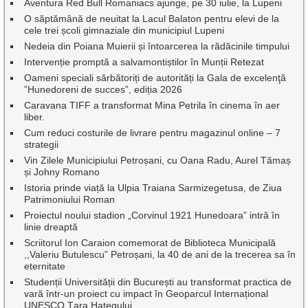
Aventura Red Bull Romaniacs ajunge, pe 30 iulie, la Lupeni
O săptămână de neuitat la Lacul Balaton pentru elevi de la
cele trei școli gimnaziale din municipiul Lupeni
Nedeia din Poiana Muierii și întoarcerea la rădăcinile timpului
Intervenție promptă a salvamontiștilor în Munții Retezat
Oameni speciali sărbătoriți de autorități la Gala de excelenţă
”Hunedoreni de succes”, ediția 2026
Caravana TIFF a transformat Mina Petrila în cinema în aer
liber.
Cum reduci costurile de livrare pentru magazinul online – 7
strategii
Vin Zilele Municipiului Petroșani, cu Oana Radu, Aurel Tămaș
și Johny Romano
Istoria prinde viață la Ulpia Traiana Sarmizegetusa, de Ziua
Patrimoniului Roman
Proiectul noului stadion „Corvinul 1921 Hunedoara” intră în
linie dreaptă
Scriitorul Ion Caraion comemorat de Biblioteca Municipală
,,Valeriu Butulescu” Petroșani, la 40 de ani de la trecerea sa în
eternitate
Studenții Universității din București au transformat practica de
vară într-un proiect cu impact în Geoparcul Internațional
UNESCO Țara Hațegului