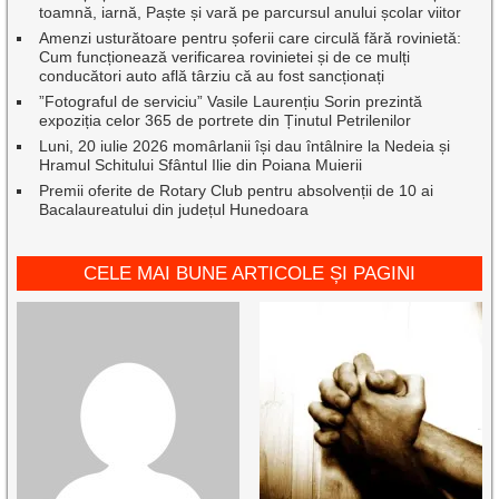
toamnă, iarnă, Paște și vară pe parcursul anului școlar viitor
Amenzi usturătoare pentru șoferii care circulă fără rovinietă:
Cum funcționează verificarea rovinietei și de ce mulți
conducători auto află târziu că au fost sancționați
”Fotograful de serviciu” Vasile Laurențiu Sorin prezintă
expoziția celor 365 de portrete din Ținutul Petrilenilor
Luni, 20 iulie 2026 momârlanii își dau întâlnire la Nedeia și
Hramul Schitului Sfântul Ilie din Poiana Muierii
Premii oferite de Rotary Club pentru absolvenții de 10 ai
Bacalaureatului din județul Hunedoara
CELE MAI BUNE ARTICOLE ȘI PAGINI