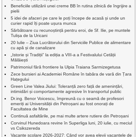
Beneficiile utilizării unei creme BB în rutina zilnică de îngrijire a
pielii
5 idei de afaceri pe care le poți începe de acasă și unde un
curier rapid îți poate ușura munca
Sărbătoare cu recunoștință pentru eroi, de Sf. Ilie, pe muntele
Tulișa de la Uricani
20 Iulie – Ziua Lucrătorului din Serviciile Publice de alimentare
cu apă și de canalizare
„Istorie și Tradiții” la ediția a VIII-a a Festivalului Cetății
Mălăiești
Patrimoniul fără frontiere la Ulpia Traiana Sarmizegetusa
Zece bursieri ai Academiei Române în tabăra de vară din Țara
Hațegului
Green Line Valea Jiului: Toleranță zero față de amenințări,
intimidări și comportamente agresive în transportul public
Dr.ing. Benor Voicescu, împreună cu o seamă de profesori
emeriți ai Universității din Petroșani au fost onorați de
Facultatea de Mine
Continuă asfaltările, pe mai multe artere rutiere din Petroșani
Corvinul Hunedoara revine în Superliga luni, 20 iulie, cu meciul
vs Csikszereda
Vacanțe școlare 2026-2027: Când vor avea elevii vacanțele de