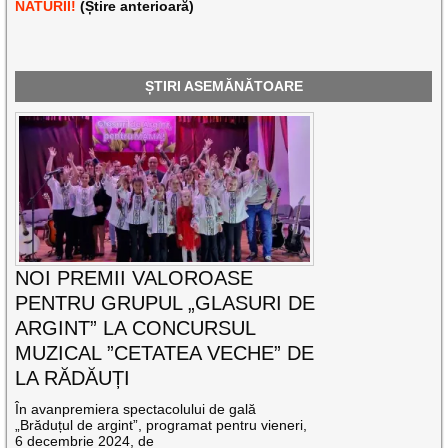
NATURII!
(Știre anterioară)
ȘTIRI ASEMĂNĂTOARE
NOI PREMII VALOROASE
PENTRU GRUPUL „GLASURI DE
ARGINT” LA CONCURSUL
MUZICAL ”CETATEA VECHE” DE
LA RĂDĂUȚI
În avanpremiera spectacolului de gală
„Brăduțul de argint”, programat pentru vieneri,
6 decembrie 2024, de