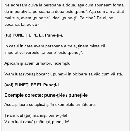
Ne adresăm cuiva la persoana a doua, aşa cum spuneam forma
de imperativ la persoana a doua este „pune”. Aşa cum am arătat
mai sus, avem „pune ţie”, deci „pune-ţi”. Pe cine? Pe ei, pe
bocanci. Ei, adică -i.
(tu) PUNE ŢIE PE EI. Pune-ţi-i.
În cazul în care avem persoana a treia, ţinem minte că
imperativul verbului „a pune” este „puneţi”.
Aplicăm şi avem următorul exemplu:
V-am luat (vouă) bocanci, puneţi-i în picioare să văd cum vă stă.
(voi) PUNEŢI PE EI. Puneţi-i.
Exemple corecte: pune-ţi-le / puneţi-le
Acelaşi lucru se aplică şi în exemplele următoare.
Ţi-am luat (ţie) mănuşi, pune-ţi-le!
V-am luat (vouă) mănuşi, puneţi-le!