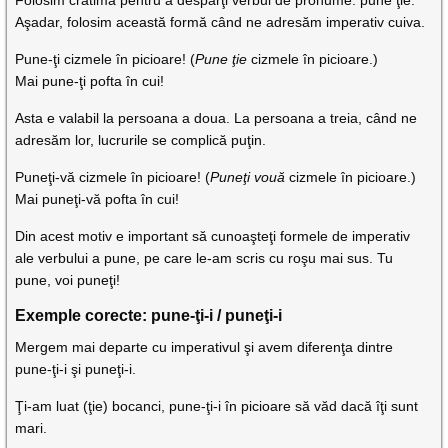
Folosim cratima pentru a despărţi verbul de pronume: pune ţie.
Aşadar, folosim această formă când ne adresăm imperativ cuiva.
Pune-ţi cizmele în picioare! (
Pune ţie
cizmele în picioare.)
Mai pune-ţi pofta în cui!
Asta e valabil la persoana a doua. La persoana a treia, când ne
adresăm lor, lucrurile se complică puţin.
Puneţi-vă cizmele în picioare! (
Puneţi vouă
cizmele în picioare.)
Mai puneţi-vă pofta în cui!
Din acest motiv e important să cunoaşteţi formele de imperativ
ale verbului a pune, pe care le-am scris cu roşu mai sus. Tu
pune, voi puneţi!
Exemple corecte: pune-ţi-i / puneţi-i
Mergem mai departe cu imperativul şi avem diferenţa dintre
pune-ţi-i şi puneţi-i.
Ţi-am luat (ţie) bocanci, pune-ţi-i în picioare să văd dacă îţi sunt
mari.