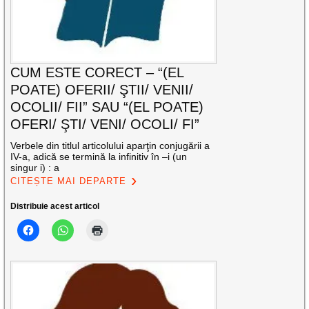
CUM ESTE CORECT – “(EL
POATE) OFERII/ ŞTII/ VENII/
OCOLII/ FII” SAU “(EL POATE)
OFERI/ ŞTI/ VENI/ OCOLI/ FI”
Verbele din titlul articolului aparţin conjugării a
IV-a, adică se termină la infinitiv în –i (un
singur i) : a
CITEȘTE MAI DEPARTE
Distribuie acest articol