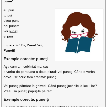
pune”.
eu pun
tu pui
el/ea pune
noi punem
voi
puneţi
ei pun
imperativ: Tu, Pune! Voi,
Puneţi!
Exemple corecte: puneţi
Aşa cum am subliniat mai sus,
e vorba de persoana a doua plural: voi puneţi. Când e vorba
de
voi
, se scrie fără cratimă: puneţi.
Voi puneţi pământ în ghiveci. Când puneţi jucăriile la locul lor?
Vreau să puneţi păpuşile pe raft.
Exemple corecte: pune-ţi