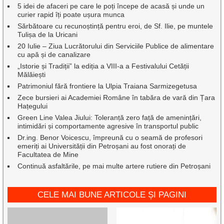
5 idei de afaceri pe care le poți începe de acasă și unde un
curier rapid îți poate ușura munca
Sărbătoare cu recunoștință pentru eroi, de Sf. Ilie, pe muntele
Tulișa de la Uricani
20 Iulie – Ziua Lucrătorului din Serviciile Publice de alimentare
cu apă și de canalizare
„Istorie și Tradiții” la ediția a VIII-a a Festivalului Cetății
Mălăiești
Patrimoniul fără frontiere la Ulpia Traiana Sarmizegetusa
Zece bursieri ai Academiei Române în tabăra de vară din Țara
Hațegului
Green Line Valea Jiului: Toleranță zero față de amenințări,
intimidări și comportamente agresive în transportul public
Dr.ing. Benor Voicescu, împreună cu o seamă de profesori
emeriți ai Universității din Petroșani au fost onorați de
Facultatea de Mine
Continuă asfaltările, pe mai multe artere rutiere din Petroșani
CELE MAI BUNE ARTICOLE ȘI PAGINI