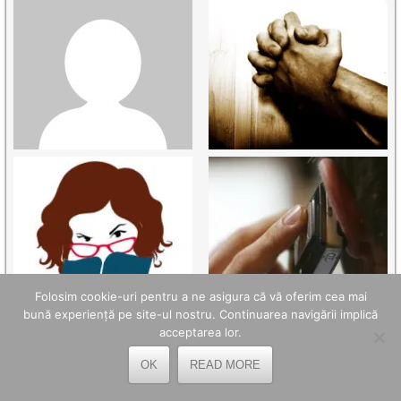
Folosim cookie-uri pentru a ne asigura că vă oferim cea mai
bună experiență pe site-ul nostru. Continuarea navigării implică
acceptarea lor.
OK
READ MORE