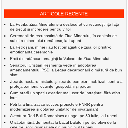
ARTICOLE RECENTE
La Petrila, Ziua Minerului s-a desfășurat cu recunoștință față
de trecut și încredere pentru viitor
Ceremonii de recunoștință de Ziua Minerului, în capitala de
suflet a mineritului românesc, la Lupeni
La Petroșani, minerii au fost omagiați de ziua lor printr-o
emoționantă ceremonie
Eroii din adâncuri omagiați la Vulcan, de Ziua Minerului
Senatorul Cristian Resmeriță vede în adoptarea
amendamentului PSD la Legea decarbonării o măsură de bun
simț
Zeci de hectare mistuite și zeci de pompieri mobilizați pentru a
proteja oameni, locuințe, gospodării și păduri
Cum arată un spațiu exterior mai ușor de întreținut, fără efort
inutil
Petrila a finalizat cu succes proiectele PNRR pentru
modernizarea și dotarea unităților de învățământ
Aventura Red Bull Romaniacs ajunge, pe 30 iulie, la Lupeni
O săptămână de neuitat la Lacul Balaton pentru elevi de la
cele trei școli gimnaziale din municipiul Lupeni