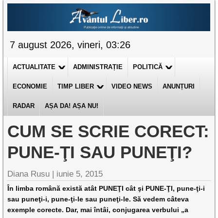
7 august 2026, vineri, 03:26
ACTUALITATE
ADMINISTRAȚIE
POLITICĂ
ECONOMIE
TIMP LIBER
VIDEO NEWS
ANUNȚURI
RADAR
AȘA DA! AȘA NU!
CUM SE SCRIE CORECT:
PUNE-ŢI SAU PUNEŢI?
Diana Rusu
|
iunie 5, 2015
În limba română există atât PUNEŢI cât şi PUNE-ŢI, pune-ţi-i
sau puneţi-i, pune-ţi-le sau puneţi-le. Să vedem câteva
exemple corecte. Dar, mai întâi, conjugarea verbului „a