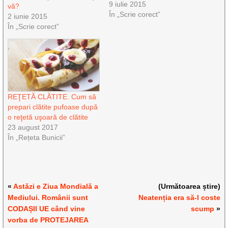
despărţit prin cratimă
9 iulie 2015
vă?
(liniuţă) “-” ? “Aţi” se scrie
În „Scrie corect”
2 iunie 2015
fără cratimă (liniuţă), atunci
În „Scrie corect”
când ajută la formarea
timpului perfect compus
(timp trecut) la persoană a
II-a plural,…
REŢETĂ CLĂTITE. Cum să
prepari clătite pufoase după
o reţetă uşoară de clătite
23 august 2017
În „Rețeta Bunicii”
«
Astăzi e Ziua Mondială a
(Următoarea știre)
Mediului. Românii sunt
Neatenția era să-l coste
CODAȘII UE când vine
scump
»
vorba de PROTEJAREA