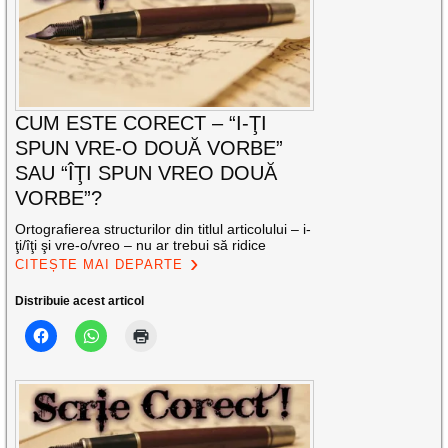
CUM ESTE CORECT – “I-ŢI
SPUN VRE-O DOUĂ VORBE”
SAU “ÎŢI SPUN VREO DOUĂ
VORBE”?
Ortografierea structurilor din titlul articolului – i-
ţi/îţi şi vre-o/vreo – nu ar trebui să ridice
CITEȘTE MAI DEPARTE
Distribuie acest articol