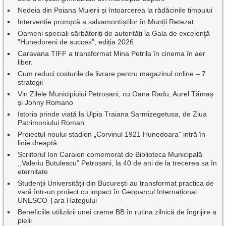
Nedeia din Poiana Muierii și întoarcerea la rădăcinile timpului
Intervenție promptă a salvamontiștilor în Munții Retezat
Oameni speciali sărbătoriți de autorități la Gala de excelenţă
”Hunedoreni de succes”, ediția 2026
Caravana TIFF a transformat Mina Petrila în cinema în aer
liber.
Cum reduci costurile de livrare pentru magazinul online – 7
strategii
Vin Zilele Municipiului Petroșani, cu Oana Radu, Aurel Tămaș
și Johny Romano
Istoria prinde viață la Ulpia Traiana Sarmizegetusa, de Ziua
Patrimoniului Roman
Proiectul noului stadion „Corvinul 1921 Hunedoara” intră în
linie dreaptă
Scriitorul Ion Caraion comemorat de Biblioteca Municipală
,,Valeriu Butulescu” Petroșani, la 40 de ani de la trecerea sa în
eternitate
Studenții Universității din București au transformat practica de
vară într-un proiect cu impact în Geoparcul Internațional
UNESCO Țara Hațegului
Beneficiile utilizării unei creme BB în rutina zilnică de îngrijire a
pielii