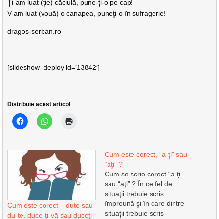
Ţi-am luat (ţie) căciulă, pune-ţi-o pe cap!
V-am luat (vouă) o canapea, puneţi-o în sufragerie!
dragos-serban.ro
[slideshow_deploy id=’13842′]
Distribuie acest articol
Cum este corect, “a-ţi” sau
“aţi” ?
Cum se scrie corect “a-ţi”
sau “aţi” ? În ce fel de
situaţii trebuie scris
împreună şi în care dintre
Cum este corect – dute sau
situaţii trebuie scris
du-te, duce-ţi-vă sau duceţi-