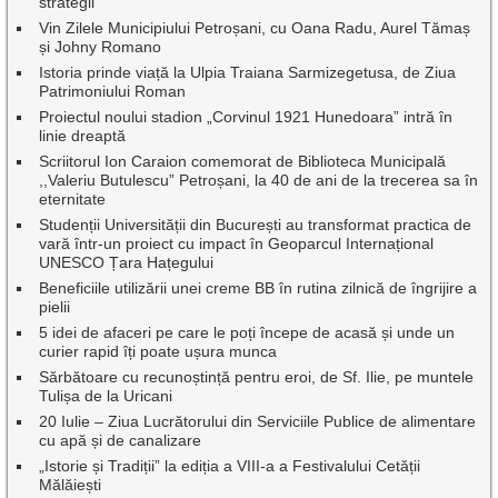
strategii
Vin Zilele Municipiului Petroșani, cu Oana Radu, Aurel Tămaș
și Johny Romano
Istoria prinde viață la Ulpia Traiana Sarmizegetusa, de Ziua
Patrimoniului Roman
Proiectul noului stadion „Corvinul 1921 Hunedoara” intră în
linie dreaptă
Scriitorul Ion Caraion comemorat de Biblioteca Municipală
,,Valeriu Butulescu” Petroșani, la 40 de ani de la trecerea sa în
eternitate
Studenții Universității din București au transformat practica de
vară într-un proiect cu impact în Geoparcul Internațional
UNESCO Țara Hațegului
Beneficiile utilizării unei creme BB în rutina zilnică de îngrijire a
pielii
5 idei de afaceri pe care le poți începe de acasă și unde un
curier rapid îți poate ușura munca
Sărbătoare cu recunoștință pentru eroi, de Sf. Ilie, pe muntele
Tulișa de la Uricani
20 Iulie – Ziua Lucrătorului din Serviciile Publice de alimentare
cu apă și de canalizare
„Istorie și Tradiții” la ediția a VIII-a a Festivalului Cetății
Mălăiești