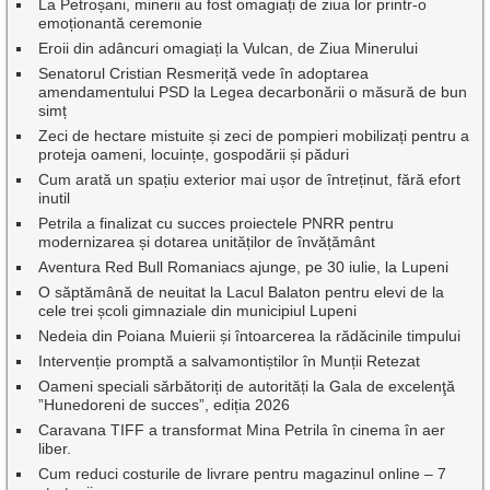
La Petroșani, minerii au fost omagiați de ziua lor printr-o
emoționantă ceremonie
Eroii din adâncuri omagiați la Vulcan, de Ziua Minerului
Senatorul Cristian Resmeriță vede în adoptarea
amendamentului PSD la Legea decarbonării o măsură de bun
simț
Zeci de hectare mistuite și zeci de pompieri mobilizați pentru a
proteja oameni, locuințe, gospodării și păduri
Cum arată un spațiu exterior mai ușor de întreținut, fără efort
inutil
Petrila a finalizat cu succes proiectele PNRR pentru
modernizarea și dotarea unităților de învățământ
Aventura Red Bull Romaniacs ajunge, pe 30 iulie, la Lupeni
O săptămână de neuitat la Lacul Balaton pentru elevi de la
cele trei școli gimnaziale din municipiul Lupeni
Nedeia din Poiana Muierii și întoarcerea la rădăcinile timpului
Intervenție promptă a salvamontiștilor în Munții Retezat
Oameni speciali sărbătoriți de autorități la Gala de excelenţă
”Hunedoreni de succes”, ediția 2026
Caravana TIFF a transformat Mina Petrila în cinema în aer
liber.
Cum reduci costurile de livrare pentru magazinul online – 7