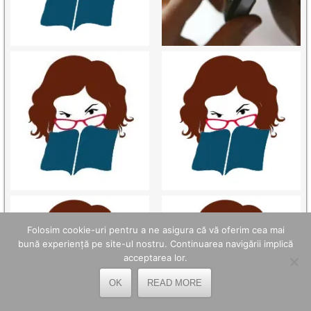
Folosim cookie-uri pentru a ne asigura că vă oferim cea mai
bună experiență pe site-ul nostru. Continuarea navigării implică
acceptarea lor.
OK
READ MORE