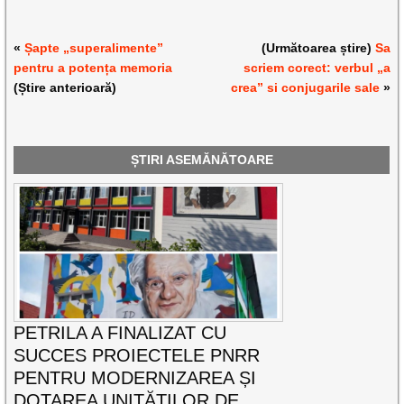
«
Șapte „superalimente”
(Următoarea știre)
Sa
pentru a potența memoria
scriem corect: verbul „a
(Știre anterioară)
crea” si conjugarile sale
»
ȘTIRI ASEMĂNĂTOARE
PETRILA A FINALIZAT CU
SUCCES PROIECTELE PNRR
PENTRU MODERNIZAREA ȘI
DOTAREA UNITĂȚILOR DE