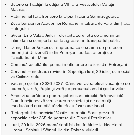
„Istorie și Tradiții” la ediția a VIII-a a Festivalului Cetății
Mălăiești
Patrimoniul fără frontiere la Ulpia Traiana Sarmizegetusa
Zece bursieri ai Academiei Române în tabăra de vară din Țara
Hațegului
Green Line Valea Jiului: Toleranță zero față de amenințări,
intimidări și comportamente agresive în transportul public
Dr.ing. Benor Voicescu, împreună cu o seamă de profesori
emeriți ai Universității din Petroșani au fost onorați de
Facultatea de Mine
Continuă asfaltările, pe mai multe artere rutiere din Petroșani
Corvinul Hunedoara revine în Superliga luni, 20 iulie, cu meciul
vs Csikszereda
Vacanțe școlare 2026-2027: Când vor avea elevii vacanțele de
toamnă, iarnă, Paște și vară pe parcursul anului școlar viitor
Amenzi usturătoare pentru șoferii care circulă fără rovinietă:
Cum funcționează verificarea rovinietei și de ce mulți
conducători auto află târziu că au fost sancționați
”Fotograful de serviciu” Vasile Laurențiu Sorin prezintă
expoziția celor 365 de portrete din Ținutul Petrilenilor
Luni, 20 iulie 2026 momârlanii își dau întâlnire la Nedeia și
Hramul Schitului Sfântul Ilie din Poiana Muierii