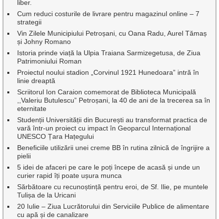
liber.
Cum reduci costurile de livrare pentru magazinul online – 7
strategii
Vin Zilele Municipiului Petroșani, cu Oana Radu, Aurel Tămaș
și Johny Romano
Istoria prinde viață la Ulpia Traiana Sarmizegetusa, de Ziua
Patrimoniului Roman
Proiectul noului stadion „Corvinul 1921 Hunedoara” intră în
linie dreaptă
Scriitorul Ion Caraion comemorat de Biblioteca Municipală
,,Valeriu Butulescu” Petroșani, la 40 de ani de la trecerea sa în
eternitate
Studenții Universității din București au transformat practica de
vară într-un proiect cu impact în Geoparcul Internațional
UNESCO Țara Hațegului
Beneficiile utilizării unei creme BB în rutina zilnică de îngrijire a
pielii
5 idei de afaceri pe care le poți începe de acasă și unde un
curier rapid îți poate ușura munca
Sărbătoare cu recunoștință pentru eroi, de Sf. Ilie, pe muntele
Tulișa de la Uricani
20 Iulie – Ziua Lucrătorului din Serviciile Publice de alimentare
cu apă și de canalizare