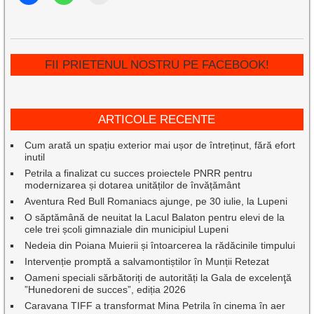
FII PRIETENUL NOSTRU PE FACEBOOK!
ARTICOLE RECENTE
Cum arată un spațiu exterior mai ușor de întreținut, fără efort
inutil
Petrila a finalizat cu succes proiectele PNRR pentru
modernizarea și dotarea unităților de învățământ
Aventura Red Bull Romaniacs ajunge, pe 30 iulie, la Lupeni
O săptămână de neuitat la Lacul Balaton pentru elevi de la
cele trei școli gimnaziale din municipiul Lupeni
Nedeia din Poiana Muierii și întoarcerea la rădăcinile timpului
Intervenție promptă a salvamontiștilor în Munții Retezat
Oameni speciali sărbătoriți de autorități la Gala de excelenţă
”Hunedoreni de succes”, ediția 2026
Caravana TIFF a transformat Mina Petrila în cinema în aer