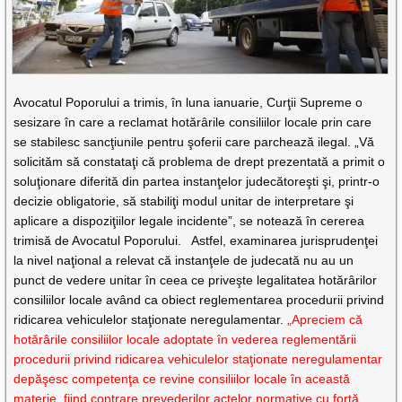
Avocatul Poporului a trimis, în luna ianuarie, Curţii Supreme o
sesizare în care a reclamat hotărârile consiliilor locale prin care
se stabilesc sancţiunile pentru şoferii care parchează ilegal. „Vă
solicităm să constataţi că problema de drept prezentată a primit o
soluţionare diferită din partea instanţelor judecătoreşti şi, printr-o
decizie obligatorie, să stabiliţi modul unitar de interpretare şi
aplicare a dispoziţiilor legale incidente”, se notează în cererea
trimisă de Avocatul Poporului. Astfel, examinarea jurisprudenţei
la nivel naţional a relevat că instanţele de judecată nu au un
punct de vedere unitar în ceea ce priveşte legalitatea hotărârilor
consiliilor locale având ca obiect reglementarea procedurii privind
ridicarea vehiculelor staţionate neregulamentar.
„Apreciem că
hotărârile consiliilor locale adoptate în vederea reglementării
procedurii privind ridicarea vehiculelor staţionate neregulamentar
depăşesc competenţa ce revine consiliilor locale în această
materie, fiind contrare prevederilor actelor normative cu forţă