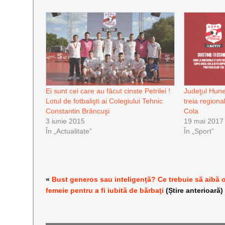
Ei sunt cei care au făcut cinste Petrilei !
Judeţul Hune
Lotul de fotbalişti ai Colegiului Tehnic
treia region
Constantin Brâncuşi
Cola
3 iunie 2015
19 mai 2017
În „Actualitate”
În „Sport”
«
Bust generos sau inteligenţă? Ce trebuie să aibă 
femeie pentru a fi iubită de bărbaţi
(Știre anterioară)