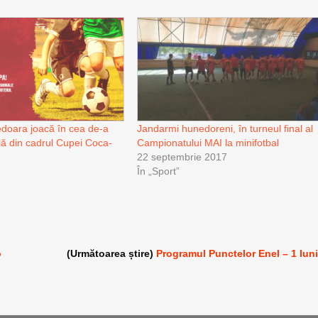
doara joacă în cea de-a
Jandarmi hunedoreni, în turneul final al
ală din cadrul Cupei Coca-
Campionatului MAI la minifotbal
22 septembrie 2017
În „Sport”
o
(Următoarea știre)
Programul Punctelor Enel – 1 Iun