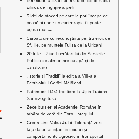
Beneficiile utilizării unei creme BB în rutina
zilnică de îngrijire a pielii
5 idei de afaceri pe care le poți începe de
acasă și unde un curier rapid îți poate
ușura munca
Sărbătoare cu recunoștință pentru eroi, de
Sf. Ilie, pe muntele Tulișa de la Uricani
20 Iulie – Ziua Lucrătorului din Serviciile
Publice de alimentare cu apă și de
canalizare
„Istorie și Tradiții” la ediția a VIII-a a
Festivalului Cetății Mălăiești
Patrimoniul fără frontiere la Ulpia Traiana
Sarmizegetusa
Zece bursieri ai Academiei Române în
ie
tabăra de vară din Țara Hațegului
»
Green Line Valea Jiului: Toleranță zero
față de amenințări, intimidări și
comportamente agresive în transportul