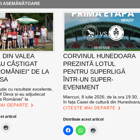
RI ASEMĂNĂTOARE
 DIN VALEA
CORVINUL HUNEDOARA
AU CÂȘTIGAT
PREZINTĂ LOTUL
ROMÂNIEI” DE LA
PENTRU SUPERLIGĂ
SA
ÎNTR-UN SUPER-
EVENIMENT
ție cu rezultate excelente,
CM Deva și-au adjudecat
Miercuri, 8 iulie 2026, de la ora 19:30,
a României” la
în fața Casei de cultură din Hunedoara
MAI DEPARTE
CITEȘTE MAI DEPARTE
st articol
Distribuie acest articol