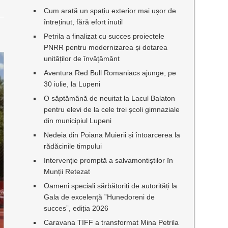
Cum arată un spațiu exterior mai ușor de
întreținut, fără efort inutil
Petrila a finalizat cu succes proiectele
PNRR pentru modernizarea și dotarea
unităților de învățământ
Aventura Red Bull Romaniacs ajunge, pe
30 iulie, la Lupeni
O săptămână de neuitat la Lacul Balaton
pentru elevi de la cele trei școli gimnaziale
din municipiul Lupeni
Nedeia din Poiana Muierii și întoarcerea la
rădăcinile timpului
Intervenție promptă a salvamontiștilor în
Munții Retezat
Oameni speciali sărbătoriți de autorități la
Gala de excelenţă ”Hunedoreni de
succes”, ediția 2026
Caravana TIFF a transformat Mina Petrila