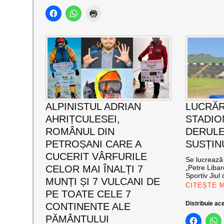
ALPINISTUL ADRIAN
LUCRĂR
AHRIȚCULESEI,
STADIO
ROMÂNUL DIN
DERULE
PETROȘANI CARE A
SUSȚIN
CUCERIT VÂRFURILE
Se lucrează 
CELOR MAI ÎNALȚI 7
„Petre Libar
Sportiv Jiul 
MUNȚI ȘI 7 VULCANI DE
CITEȘTE 
PE TOATE CELE 7
Distribuie ace
CONTINENTE ALE
PĂMÂNTULUI