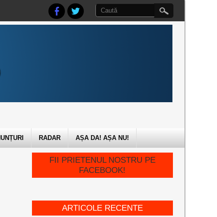
UNȚURI
RADAR
AȘA DA! AȘA NU!
FII PRIETENUL NOSTRU PE
FACEBOOK!
ARTICOLE RECENTE