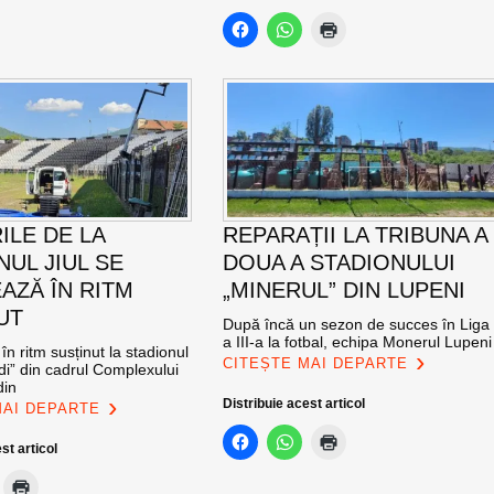
ILE DE LA
REPARAȚII LA TRIBUNA A
NUL JIUL SE
DOUA A STADIONULUI
AZĂ ÎN RITM
„MINERUL” DIN LUPENI
UT
După încă un sezon de succes în Liga
a III-a la fotbal, echipa Monerul Lupeni
în ritm susținut la stadionul
CITEȘTE MAI DEPARTE
di” din cadrul Complexului
din
Distribuie acest articol
MAI DEPARTE
st articol