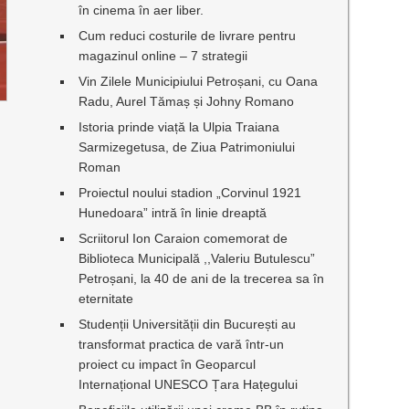
în cinema în aer liber.
Cum reduci costurile de livrare pentru
magazinul online – 7 strategii
Vin Zilele Municipiului Petroșani, cu Oana
Radu, Aurel Tămaș și Johny Romano
Istoria prinde viață la Ulpia Traiana
Sarmizegetusa, de Ziua Patrimoniului
Roman
Proiectul noului stadion „Corvinul 1921
Hunedoara” intră în linie dreaptă
Scriitorul Ion Caraion comemorat de
Biblioteca Municipală ,,Valeriu Butulescu”
Petroșani, la 40 de ani de la trecerea sa în
eternitate
Studenții Universității din București au
transformat practica de vară într-un
proiect cu impact în Geoparcul
Internațional UNESCO Țara Hațegului