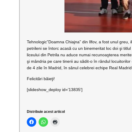
Tehnologic”Doamna Chiajna” din Ilfov, a fost unul greu, ilf
petrileni se întorc acasă cu un binemeritat loc doi şi titlu
liceului din Petrila nu aduce numai recunoaşterea meritel
şi mândria pe care tinerii au sădit-o în rândul locuitoril
de 4 zile în Madrid, în sânul celebrei echipe Real Madrid
Felicitări băieţi!
[slideshow_deploy id=’13835′]
Distribuie acest articol