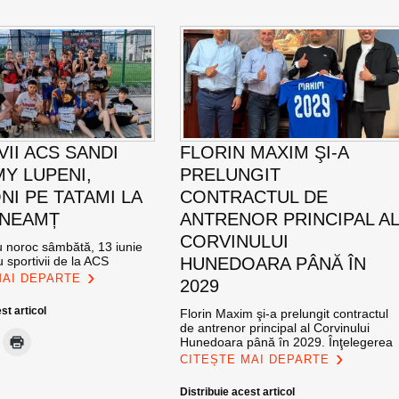
VII ACS SANDI
FLORIN MAXIM ŞI-A
Y LUPENI,
PRELUNGIT
NI PE TATAMI LA
CONTRACTUL DE
 NEAMȚ
ANTRENOR PRINCIPAL A
CORVINULUI
cu noroc sâmbătă, 13 iunie
 sportivii de la ACS
HUNEDOARA PÂNĂ ÎN
MAI DEPARTE
2029
st articol
Florin Maxim şi-a prelungit contractul
de antrenor principal al Corvinului
Hunedoara până în 2029. Înţelegerea
CITEȘTE MAI DEPARTE
Distribuie acest articol