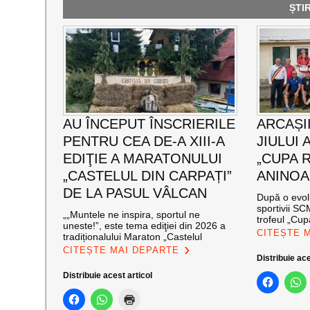
ȘTI
AU ÎNCEPUT ÎNSCRIERILE
ARCAȘII
PENTRU CEA DE-A XIII-A
JIULUI 
EDIŢIE A MARATONULUI
„CUPA 
„CASTELUL DIN CARPAȚI”
ANINOA
DE LA PASUL VÂLCAN
După o evolu
sportivii S
„„Muntele ne inspira, sportul ne
trofeul „Cup
uneste!”, este tema ediţiei din 2026 a
CITEȘTE 
tradiționalului Maraton „Castelul
CITEȘTE MAI DEPARTE
Distribuie ace
Distribuie acest articol