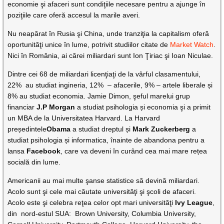
economie şi afaceri sunt condiţiile necesare pentru a ajunge în
poziţiile care oferă accesul la marile averi.
Nu neapărat în Rusia şi China, unde tranziţia la capitalism oferă
oportunităţi unice în lume, potrivit studiilor citate de
Market Watch
.
Nici în România, ai cărei miliardari sunt Ion Ţiriac şi Ioan Niculae.
Dintre cei 68 de miliardari licenţiaţi de la vârful clasamentului,
22% au studiat ingineria, 12% – afacerile, 9% – artele liberale și
8% au studiat economia. Jamie Dimon, şeful marelui grup
financiar
J.P Morgan
a studiat psihologia și economia şi a primit
un MBA de la Universitatea Harvard. La Harvard
președintele
Obama
a studiat dreptul și
Mark Zuckerberg
a
studiat psihologia și informatica, înainte de abandona pentru a
lansa
Facebook
, care va deveni în curând cea mai mare rețea
socială din lume.
Americanii au mai multe şanse statistice să devină miliardari.
Acolo sunt şi cele mai căutate universităţi şi şcoli de afaceri.
Acolo este şi celebra reţea celor opt mari universităţi
Ivy League
,
din nord-estul SUA: Brown University, Columbia University,