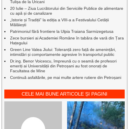
Tulișa de la Uricani
20 Iulie – Ziua Lucrătorului din Serviciile Publice de alimentare
cu apă și de canalizare
„Istorie și Tradiții” la ediția a VIII-a a Festivalului Cetății
Mălăiești
Patrimoniul fără frontiere la Ulpia Traiana Sarmizegetusa
Zece bursieri ai Academiei Române în tabăra de vară din Țara
Hațegului
Green Line Valea Jiului: Toleranță zero față de amenințări,
intimidări și comportamente agresive în transportul public
Dr.ing. Benor Voicescu, împreună cu o seamă de profesori
emeriți ai Universității din Petroșani au fost onorați de
Facultatea de Mine
Continuă asfaltările, pe mai multe artere rutiere din Petroșani
CELE MAI BUNE ARTICOLE ȘI PAGINI