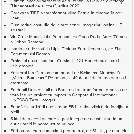
Oameni speciali sărbătoriți de autorități la Gala de excelenţă
”Hunedoreni de succes”, ediția 2026
Caravana TIFF a transformat Mina Petrila în cinema în aer
liber.
Cum reduci costurile de livrare pentru magazinul online – 7
strategii
Vin Zilele Municipiului Petroșani, cu Oana Radu, Aurel Tămaș
și Johny Romano
Istoria prinde viață la Ulpia Traiana Sarmizegetusa, de Ziua
Patrimoniului Roman
Proiectul noului stadion „Corvinul 1921 Hunedoara” intră în
linie dreaptă
Scriitorul Ion Caraion comemorat de Biblioteca Municipală
,,Valeriu Butulescu” Petroșani, la 40 de ani de la trecerea sa în
eternitate
Studenții Universității din București au transformat practica de
vară într-un proiect cu impact în Geoparcul Internațional
UNESCO Țara Hațegului
Beneficiile utilizării unei creme BB în rutina zilnică de îngrijire a
pielii
5 idei de afaceri pe care le poți începe de acasă și unde un
curier rapid îți poate ușura munca
Sărbătoare cu recunoștință pentru eroi, de Sf. Ilie, pe muntele