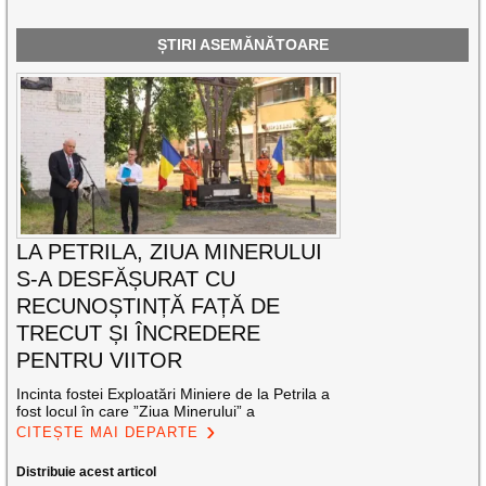
ȘTIRI ASEMĂNĂTOARE
LA PETRILA, ZIUA MINERULUI
S-A DESFĂȘURAT CU
RECUNOȘTINȚĂ FAȚĂ DE
TRECUT ȘI ÎNCREDERE
PENTRU VIITOR
Incinta fostei Exploatări Miniere de la Petrila a
fost locul în care ”Ziua Minerului” a
CITEȘTE MAI DEPARTE
Distribuie acest articol