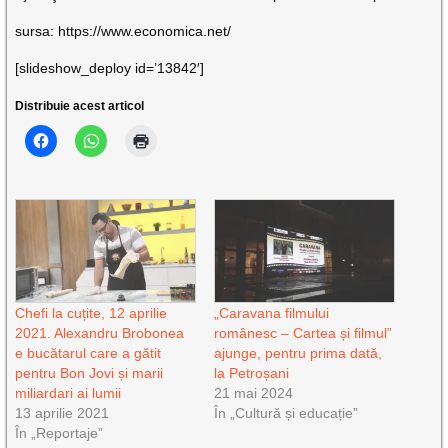
sursa: https://www.economica.net/
[slideshow_deploy id=’13842′]
Distribuie acest articol
Chefi la cuțite, 12 aprilie
„Caravana filmului
2021. Alexandru Brobonea
românesc – Cartea și filmul”
e bucătarul care a gătit
ajunge, pentru prima dată,
pentru Bon Jovi și marii
la Petroșani
miliardari ai lumii
21 mai 2024
13 aprilie 2021
În „Cultură și educație”
În „Reportaje”