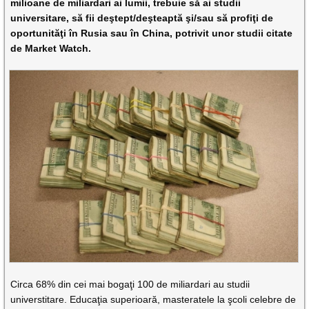
milioane de miliardari ai lumii, trebuie să ai studii
universitare, să fii deştept/deşteaptă şi/sau să profiţi de
oportunităţi în Rusia sau în China, potrivit unor studii citate
de Market Watch.
Circa 68% din cei mai bogaţi 100 de miliardari au studii
universtitare. Educaţia superioară, masteratele la şcoli celebre de