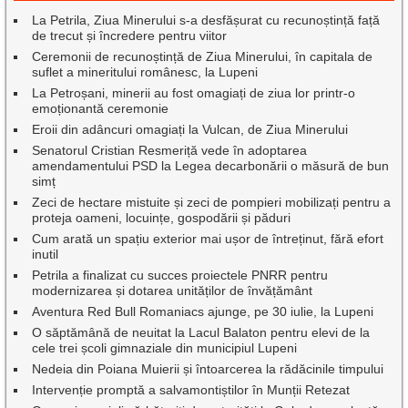
La Petrila, Ziua Minerului s-a desfășurat cu recunoștință față
de trecut și încredere pentru viitor
Ceremonii de recunoștință de Ziua Minerului, în capitala de
suflet a mineritului românesc, la Lupeni
La Petroșani, minerii au fost omagiați de ziua lor printr-o
emoționantă ceremonie
Eroii din adâncuri omagiați la Vulcan, de Ziua Minerului
Senatorul Cristian Resmeriță vede în adoptarea
amendamentului PSD la Legea decarbonării o măsură de bun
simț
Zeci de hectare mistuite și zeci de pompieri mobilizați pentru a
proteja oameni, locuințe, gospodării și păduri
Cum arată un spațiu exterior mai ușor de întreținut, fără efort
inutil
Petrila a finalizat cu succes proiectele PNRR pentru
modernizarea și dotarea unităților de învățământ
Aventura Red Bull Romaniacs ajunge, pe 30 iulie, la Lupeni
O săptămână de neuitat la Lacul Balaton pentru elevi de la
cele trei școli gimnaziale din municipiul Lupeni
Nedeia din Poiana Muierii și întoarcerea la rădăcinile timpului
Intervenție promptă a salvamontiștilor în Munții Retezat