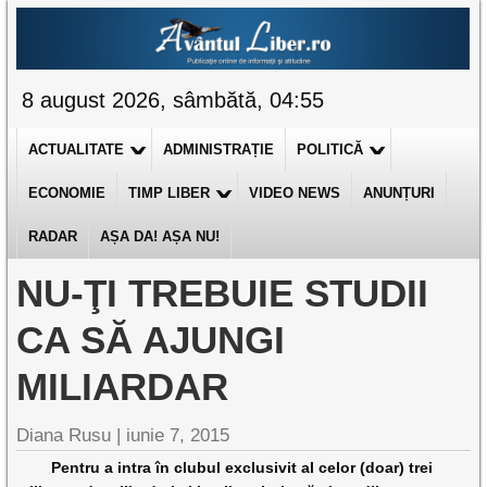
8 august 2026, sâmbătă, 04:55
ACTUALITATE
ADMINISTRAȚIE
POLITICĂ
ECONOMIE
TIMP LIBER
VIDEO NEWS
ANUNȚURI
RADAR
AȘA DA! AȘA NU!
NU-ŢI TREBUIE STUDII
CA SĂ AJUNGI
MILIARDAR
Diana Rusu
|
iunie 7, 2015
Pentru a intra în clubul exclusivit al celor (doar) trei