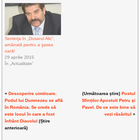
Sentinţa în „Dosarul Alic”,
amânată pentru a şasea
oară!
29 aprilie 2015
În „Actualitate”
«
Descoperire uimitoare.
(Următoarea știre)
Postul
Podul lui Dumnezeu se află
Sfinților Apostoli Petru şi
în România. Se crede că
Pavel. De ce este bine să
este locul în care a fost
vezi răsăritul
»
înfrânt Diavolul
(Știre
anterioară)