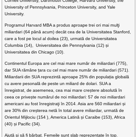
Cornell University, Dartmouth College, Harvard University, the
University of Pennsylvania, Princeton University, and Yale
University.
Programul Harvard MBA a produs aproape trei ori mai mulţi
miliardari (64 până acum) decât cea de la Universitatea Stanford,
care a fost pe locul al doilea (23), urmată de Universitatea
Columbia (14), Universitatea din Pennsylvania (12) și
Universitatea din Chicago (10).
Continentul Europa are cel mai mare număr de miliardari (775),
dar SUA rămâne țara cu cel mai mare număr de miliardari (571).
Miliardarii din SUA reprezintă aproape 25% din populația globală
cu avere pesonală de peste un miliard de dolari. SUA a
înregistrat, de asemenea, cea mai mare creștere absolută în
ceea ce privește numărul de noi miliardari: 57 de noi miliardari
americani au fost înregistraţi în 2014. Asia are 560 miliardari și
are 30% din creșterea netă în total avere miliardar, urmată de
Orientul Mijlociu (154 ), America Latină și Caraibe (153), Africa
(40) și Pacific (34).
Ajută şi să fi bărbat. Femeile sunt slab reprezentate în top.