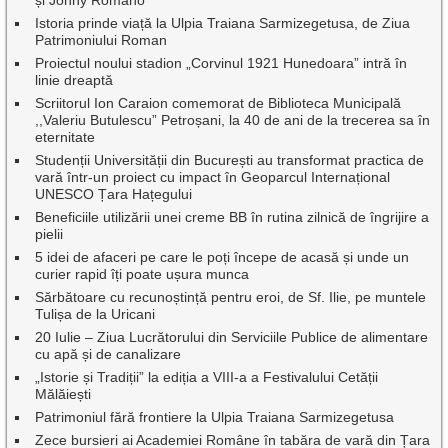
și Johny Romano
Istoria prinde viață la Ulpia Traiana Sarmizegetusa, de Ziua
Patrimoniului Roman
Proiectul noului stadion „Corvinul 1921 Hunedoara” intră în
linie dreaptă
Scriitorul Ion Caraion comemorat de Biblioteca Municipală
,,Valeriu Butulescu” Petroșani, la 40 de ani de la trecerea sa în
eternitate
Studenții Universității din București au transformat practica de
vară într-un proiect cu impact în Geoparcul Internațional
UNESCO Țara Hațegului
Beneficiile utilizării unei creme BB în rutina zilnică de îngrijire a
pielii
5 idei de afaceri pe care le poți începe de acasă și unde un
curier rapid îți poate ușura munca
Sărbătoare cu recunoștință pentru eroi, de Sf. Ilie, pe muntele
Tulișa de la Uricani
20 Iulie – Ziua Lucrătorului din Serviciile Publice de alimentare
cu apă și de canalizare
„Istorie și Tradiții” la ediția a VIII-a a Festivalului Cetății
Mălăiești
Patrimoniul fără frontiere la Ulpia Traiana Sarmizegetusa
Zece bursieri ai Academiei Române în tabăra de vară din Țara