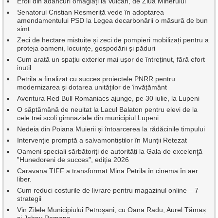
Eroii din adâncuri omagiați la Vulcan, de Ziua Minerului
Senatorul Cristian Resmeriță vede în adoptarea
amendamentului PSD la Legea decarbonării o măsură de bun
simț
Zeci de hectare mistuite și zeci de pompieri mobilizați pentru a
proteja oameni, locuințe, gospodării și păduri
Cum arată un spațiu exterior mai ușor de întreținut, fără efort
inutil
Petrila a finalizat cu succes proiectele PNRR pentru
modernizarea și dotarea unităților de învățământ
Aventura Red Bull Romaniacs ajunge, pe 30 iulie, la Lupeni
O săptămână de neuitat la Lacul Balaton pentru elevi de la
cele trei școli gimnaziale din municipiul Lupeni
Nedeia din Poiana Muierii și întoarcerea la rădăcinile timpului
Intervenție promptă a salvamontiștilor în Munții Retezat
Oameni speciali sărbătoriți de autorități la Gala de excelenţă
”Hunedoreni de succes”, ediția 2026
Caravana TIFF a transformat Mina Petrila în cinema în aer
liber.
Cum reduci costurile de livrare pentru magazinul online – 7
strategii
Vin Zilele Municipiului Petroșani, cu Oana Radu, Aurel Tămaș