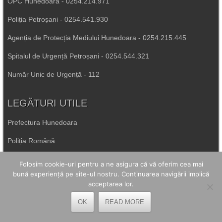
OPC Hunedoara - 0254.214.971
Poliția Petroșani - 0254.541.930
Agenția de Protecția Mediului Hunedoara - 0254.215.445
Spitalul de Urgență Petroșani - 0254.544.321
Număr Unic de Urgență - 112
LEGĂTURI UTILE
Prefectura Hunedoara
Poliția Română
Inspectoratul Școlar Hunedoara
Folosim cookie-uri pentru a ne asigura că vă oferim cea mai
bună experiență pe site-ul nostru. Continuarea navigării implică
Consiliul Județean Hunedoara
acceptarea lor.
Primăria Petrila
OK
READ MORE