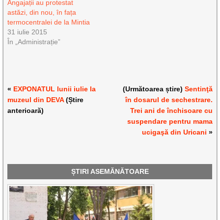
Angajații au protestat
astăzi, din nou, în fața
termocentralei de la Mintia
31 iulie 2015
În „Administrație”
«
EXPONATUL lunii iulie la
(Următoarea știre)
Sentinţă
muzeul din DEVA
(Știre
în dosarul de sechestrare.
anterioară)
Trei ani de închisoare cu
suspendare pentru mama
ucigaşă din Uricani
»
ȘTIRI ASEMĂNĂTOARE