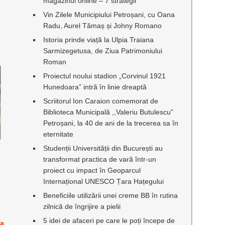
magazinul online – 7 strategii
Vin Zilele Municipiului Petroșani, cu Oana
Radu, Aurel Tămaș și Johny Romano
Istoria prinde viață la Ulpia Traiana
Sarmizegetusa, de Ziua Patrimoniului
Roman
Proiectul noului stadion „Corvinul 1921
Hunedoara” intră în linie dreaptă
Scriitorul Ion Caraion comemorat de
Biblioteca Municipală ,,Valeriu Butulescu”
Petroșani, la 40 de ani de la trecerea sa în
eternitate
Studenții Universității din București au
transformat practica de vară într-un
proiect cu impact în Geoparcul
Internațional UNESCO Țara Hațegului
Beneficiile utilizării unei creme BB în rutina
zilnică de îngrijire a pielii
5 idei de afaceri pe care le poți începe de
 a