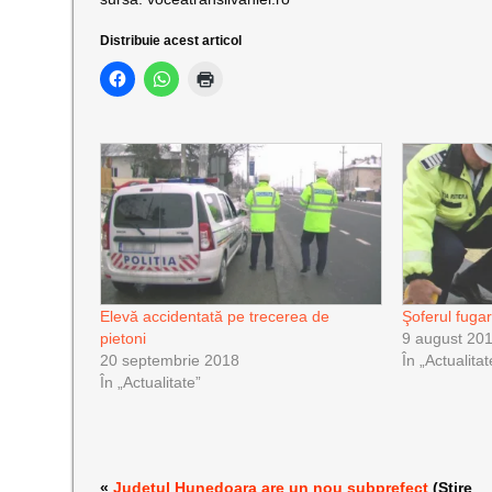
Distribuie acest articol
Elevă accidentată pe trecerea de
Şoferul fuga
pietoni
9 august 20
20 septembrie 2018
În „Actualitat
În „Actualitate”
«
Județul Hunedoara are un nou subprefect
(Știre