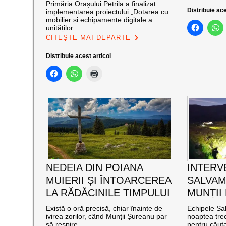
Primăria Orașului Petrila a finalizat
Distribuie ace
implementarea proiectului „Dotarea cu
mobilier și echipamente digitale a
unităților
CITEȘTE MAI DEPARTE
Distribuie acest articol
NEDEIA DIN POIANA
INTERV
MUIERII ȘI ÎNTOARCEREA
SALVAM
LA RĂDĂCINILE TIMPULUI
MUNȚII
Există o oră precisă, chiar înainte de
Echipele Sal
ivirea zorilor, când Munții Șureanu par
noaptea trec
să respire
pentru căut