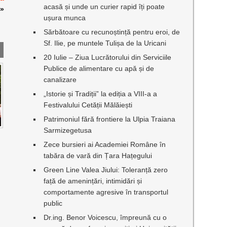
acasă și unde un curier rapid îți poate
»
ușura munca
Sărbătoare cu recunoștință pentru eroi, de
Sf. Ilie, pe muntele Tulișa de la Uricani
20 Iulie – Ziua Lucrătorului din Serviciile
Publice de alimentare cu apă și de
canalizare
„Istorie și Tradiții” la ediția a VIII-a a
Festivalului Cetății Mălăiești
Patrimoniul fără frontiere la Ulpia Traiana
Sarmizegetusa
Zece bursieri ai Academiei Române în
tabăra de vară din Țara Hațegului
Green Line Valea Jiului: Toleranță zero
față de amenințări, intimidări și
comportamente agresive în transportul
public
Dr.ing. Benor Voicescu, împreună cu o