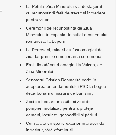
La Petrila, Ziua Minerului s-a desfășurat
cu recunoștință față de trecut și încredere
pentru viitor
Ceremonii de recunoștință de Ziua
Minerului, în capitala de suflet a mineritului
românesc, la Lupeni
La Petroșani, minerii au fost omagiați de
ziua lor printr-o emoționantă ceremonie
Eroii din adâncuri omagiați la Vulcan, de
Ziua Minerului
Senatorul Cristian Resmeriță vede în
adoptarea amendamentului PSD la Legea
decarbonării o măsură de bun simț
Zeci de hectare mistuite și zeci de
pompieri mobilizați pentru a proteja
oameni, locuințe, gospodării și păduri
Cum arată un spațiu exterior mai ușor de
întreținut, fără efort inutil