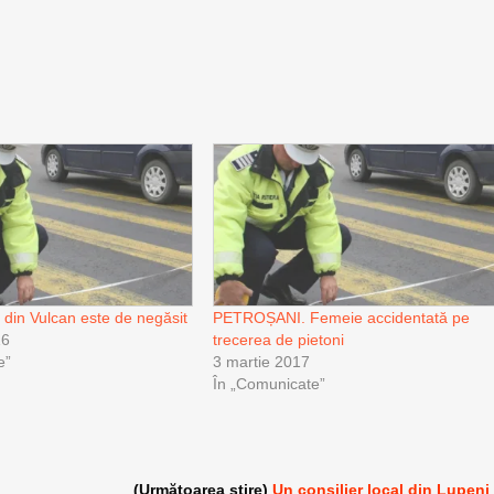
r din Vulcan este de negăsit
PETROȘANI. Femeie accidentată pe
16
trecerea de pietoni
e”
3 martie 2017
În „Comunicate”
(Următoarea știre)
Un consilier local din Lupeni