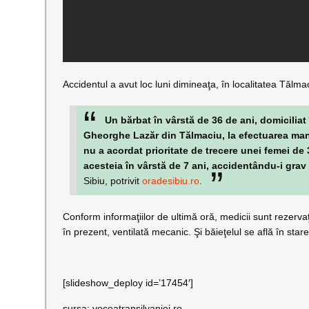
Accidentul a avut loc luni dimineaţa, în localitatea Tălm
Un bărbat în vârstă de 36 de ani, domiciliat
Gheorghe Lazăr din Tălmaciu, la efectuarea manev
nu a acordat prioritate de trecere unei femei de 
acesteia în vârstă de 7 ani, accidentându-i gra
Sibiu, potrivit
oradesibiu.ro
.
Conform informaţiilor de ultimă oră, medicii sunt rezervaţ
în prezent, ventilată mecanic. Şi băieţelul se află în star
[slideshow_deploy id=’17454′]
sursa: voceatransilvaniei.ro