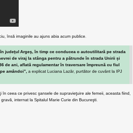
aciu, însă imaginile au ajuns abia acum publice.
 în judeţul Argeş, în timp ce conducea o autoutilitară pe strada
rei de viraj la stânga pentru a pătrunde în strada Unirii și
36 de ani, aflată regulamentar în traversare împreună cu fiul
v pe amândoi”,
a explicat Luciana Lazăr, purtător de cuvânt la IPJ
i în ceea ce privesc şansele de supravieţuire ale femeii, aceasta fiind,
e gravă, internat la Spitalul Marie Curie din Bucureşti.