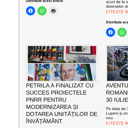
Distribuie acest articol
scurt de la 
diverselor de
CITEȘTE 
Distribuie ace
PETRILA A FINALIZAT CU
AVENTU
SUCCES PROIECTELE
ROMANI
PNRR PENTRU
30 IULI
MODERNIZAREA ȘI
Pe data de 3
DOTAREA UNITĂȚILOR DE
Lupeni și zo
nou
ÎNVĂȚĂMÂNT
CITEȘTE 