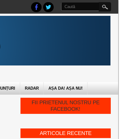
UNȚURI
RADAR
AȘA DA! AȘA NU!
E
FII PRIETENUL NOSTRU PE
FACEBOOK!
ARTICOLE RECENTE