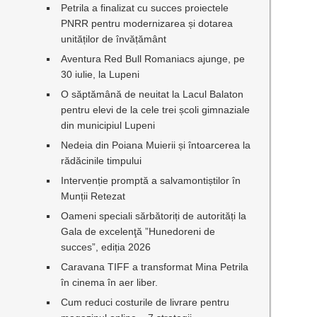
Petrila a finalizat cu succes proiectele
PNRR pentru modernizarea și dotarea
unităților de învățământ
Aventura Red Bull Romaniacs ajunge, pe
30 iulie, la Lupeni
O săptămână de neuitat la Lacul Balaton
pentru elevi de la cele trei școli gimnaziale
din municipiul Lupeni
Nedeia din Poiana Muierii și întoarcerea la
rădăcinile timpului
Intervenție promptă a salvamontiștilor în
Munții Retezat
Oameni speciali sărbătoriți de autorități la
Gala de excelenţă ”Hunedoreni de
succes”, ediția 2026
Caravana TIFF a transformat Mina Petrila
în cinema în aer liber.
Cum reduci costurile de livrare pentru