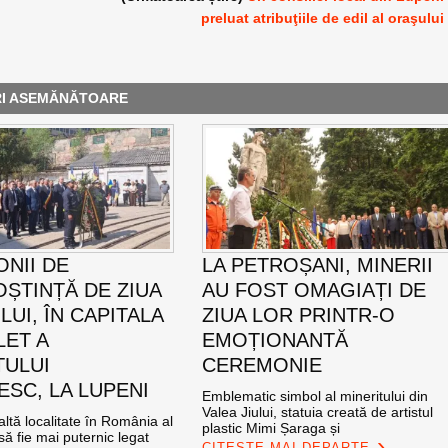
preluat atribuţiile de edil al oraşului
RI ASEMĂNĂTOARE
NII DE
LA PETROȘANI, MINERII
ȘTINȚĂ DE ZIUA
AU FOST OMAGIAȚI DE
UI, ÎN CAPITALA
ZIUA LOR PRINTR-O
LET A
EMOȚIONANTĂ
TULUI
CEREMONIE
SC, LA LUPENI
Emblematic simbol al mineritului din
Valea Jiului, statuia creată de artistul
altă localitate în România al
plastic Mimi Șaraga și
ă fie mai puternic legat
CITEȘTE MAI DEPARTE