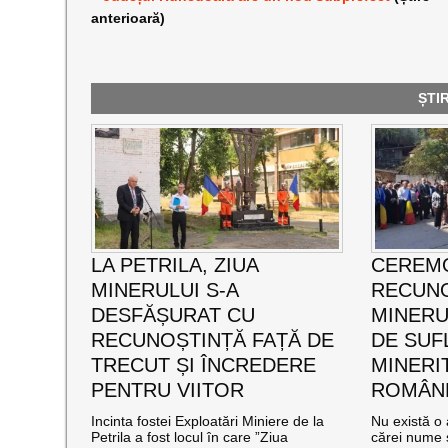
anterioară)
ȘTI
LA PETRILA, ZIUA
CEREMO
MINERULUI S-A
RECUNO
DESFĂȘURAT CU
MINERUL
RECUNOȘTINȚĂ FAȚĂ DE
DE SUF
TRECUT ȘI ÎNCREDERE
MINERI
PENTRU VIITOR
ROMÂNE
Incinta fostei Exploatări Miniere de la
Nu există o 
Petrila a fost locul în care ”Ziua
cărei nume s