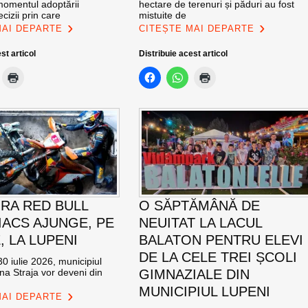
momentul adoptării
hectare de terenuri și păduri au fost
cizii prin care
mistuite de
MAI DEPARTE
CITEȘTE MAI DEPARTE
st articol
Distribuie acest articol
RA RED BULL
O SĂPTĂMÂNĂ DE
ACS AJUNGE, PE
NEUITAT LA LACUL
E, LA LUPENI
BALATON PENTRU ELEVI
DE LA CELE TREI ȘCOLI
0 iulie 2026, municipiul
na Straja vor deveni din
GIMNAZIALE DIN
MUNICIPIUL LUPENI
MAI DEPARTE