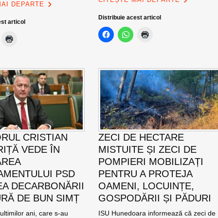
MAI DEPARTE
Distribuie acest articol
st articol
RUL CRISTIAN
ZECI DE HECTARE
IȚĂ VEDE ÎN
MISTUITE ȘI ZECI DE
AREA
POMPIERI MOBILIZAȚI
MENTULUI PSD
PENTRU A PROTEJA
EA DECARBONĂRII
OAMENI, LOCUINȚE,
RĂ DE BUN SIMȚ
GOSPODĂRII ȘI PĂDURI
ultimilor ani, care s-au
ISU Hunedoara informează că zeci de