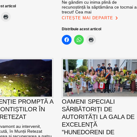
Ne gândim cu inima plină de
st articol
recunoștință la săptămâna ce tocmai a
trecut! Cea mai
CITEȘTE MAI DEPARTE
Distribuie acest articol
ENȚIE PROMPTĂ A
OAMENI SPECIALI
ONTIȘTILOR ÎN
SĂRBĂTORIȚI DE
 RETEZAT
AUTORITĂȚI LA GALA DE
EXCELENŢĂ
vamont au intervenit,
ută, în Munții Retezat
”HUNEDORENI DE
area și recuperarea a patru