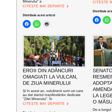
Minerului” a
CITEȘTE 
CITEȘTE MAI DEPARTE
Distribuie ace
Distribuie acest articol
EROII DIN ADÂNCURI
SENATO
OMAGIAȚI LA VULCAN,
RESMER
DE ZIUA MINERULUI
ADOPT
AMENDA
Și în acest an, vulcănenii sunt cei care
au dat startul manifestărilor dedicate
LA LEG
”Zilei Minerului”. În
O MĂSU
CITEȘTE MAI DEPARTE
De-a lungul 