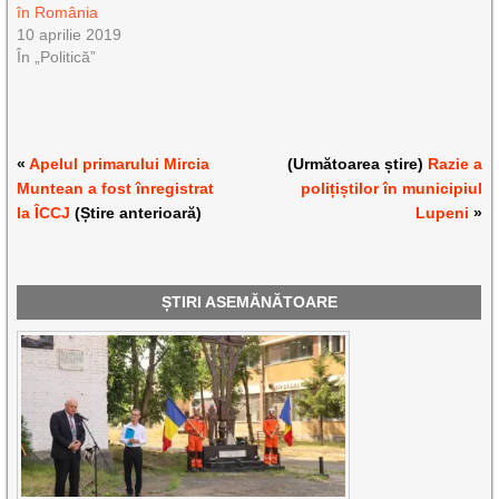
în România
10 aprilie 2019
În „Politică”
«
Apelul primarului Mircia
(Următoarea știre)
Razie a
Muntean a fost înregistrat
polițiștilor în municipiul
la ÎCCJ
(Știre anterioară)
Lupeni
»
ȘTIRI ASEMĂNĂTOARE