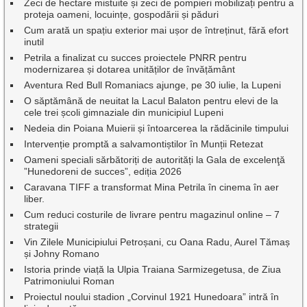
Zeci de hectare mistuite și zeci de pompieri mobilizați pentru a
proteja oameni, locuințe, gospodării și păduri
Cum arată un spațiu exterior mai ușor de întreținut, fără efort
inutil
Petrila a finalizat cu succes proiectele PNRR pentru
modernizarea și dotarea unităților de învățământ
Aventura Red Bull Romaniacs ajunge, pe 30 iulie, la Lupeni
O săptămână de neuitat la Lacul Balaton pentru elevi de la
cele trei școli gimnaziale din municipiul Lupeni
Nedeia din Poiana Muierii și întoarcerea la rădăcinile timpului
Intervenție promptă a salvamontiștilor în Munții Retezat
Oameni speciali sărbătoriți de autorități la Gala de excelenţă
”Hunedoreni de succes”, ediția 2026
Caravana TIFF a transformat Mina Petrila în cinema în aer
liber.
Cum reduci costurile de livrare pentru magazinul online – 7
strategii
Vin Zilele Municipiului Petroșani, cu Oana Radu, Aurel Tămaș
și Johny Romano
Istoria prinde viață la Ulpia Traiana Sarmizegetusa, de Ziua
Patrimoniului Roman
Proiectul noului stadion „Corvinul 1921 Hunedoara” intră în