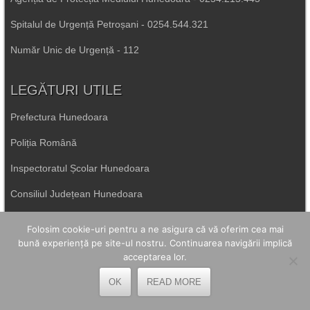
Spitalul de Urgență Petroșani - 0254.544.321
Număr Unic de Urgență - 112
LEGĂTURI UTILE
Prefectura Hunedoara
Poliția Română
Inspectoratul Școlar Hunedoara
Consiliul Județean Hunedoara
Primăria Petrila
Folosim cookie-uri pentru a ne asigura că vă oferim cea mai
bună experiență pe site-ul nostru. Continuarea navigării implică
acceptarea lor.
Primăria Petroșani
OK
READ MORE
Primăria Aninoasa