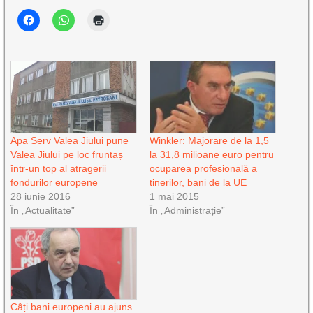
Apa Serv Valea Jiului pune
Winkler: Majorare de la 1,5
Valea Jiului pe loc fruntaș
la 31,8 milioane euro pentru
într-un top al atragerii
ocuparea profesională a
fondurilor europene
tinerilor, bani de la UE
28 iunie 2016
1 mai 2015
În „Actualitate”
În „Administrație”
Câți bani europeni au ajuns