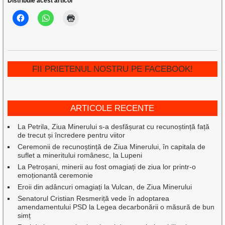
Distribuie acest articol
FII PRIETENUL NOSTRU PE FACEBOOK!
ARTICOLE RECENTE
La Petrila, Ziua Minerului s-a desfășurat cu recunoștință față
de trecut și încredere pentru viitor
Ceremonii de recunoștință de Ziua Minerului, în capitala de
suflet a mineritului românesc, la Lupeni
La Petroșani, minerii au fost omagiați de ziua lor printr-o
emoționantă ceremonie
Eroii din adâncuri omagiați la Vulcan, de Ziua Minerului
Senatorul Cristian Resmeriță vede în adoptarea
amendamentului PSD la Legea decarbonării o măsură de bun
simț