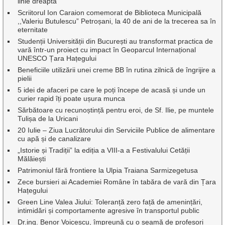
linie dreaptă
Scriitorul Ion Caraion comemorat de Biblioteca Municipală
,,Valeriu Butulescu” Petroșani, la 40 de ani de la trecerea sa în
eternitate
Studenții Universității din București au transformat practica de
vară într-un proiect cu impact în Geoparcul Internațional
UNESCO Țara Hațegului
Beneficiile utilizării unei creme BB în rutina zilnică de îngrijire a
pielii
5 idei de afaceri pe care le poți începe de acasă și unde un
curier rapid îți poate ușura munca
Sărbătoare cu recunoștință pentru eroi, de Sf. Ilie, pe muntele
Tulișa de la Uricani
20 Iulie – Ziua Lucrătorului din Serviciile Publice de alimentare
cu apă și de canalizare
„Istorie și Tradiții” la ediția a VIII-a a Festivalului Cetății
Mălăiești
Patrimoniul fără frontiere la Ulpia Traiana Sarmizegetusa
Zece bursieri ai Academiei Române în tabăra de vară din Țara
Hațegului
Green Line Valea Jiului: Toleranță zero față de amenințări,
intimidări și comportamente agresive în transportul public
Dr.ing. Benor Voicescu, împreună cu o seamă de profesori