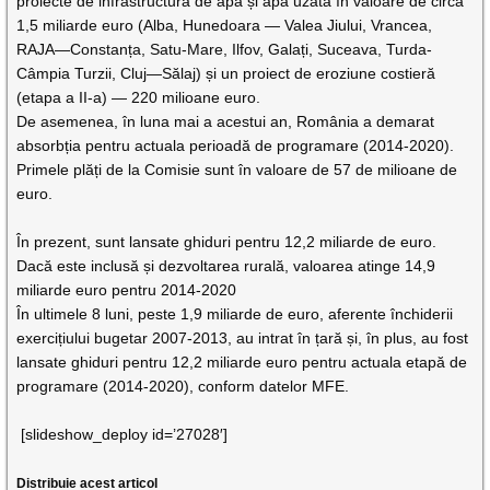
proiecte de infrastructură de apă și apă uzată în valoare de circa
1,5 miliarde euro (Alba, Hunedoara — Valea Jiului, Vrancea,
RAJA—Constanța, Satu-Mare, Ilfov, Galați, Suceava, Turda-
Câmpia Turzii, Cluj—Sălaj) și un proiect de eroziune costieră
(etapa a II-a) — 220 milioane euro.
De asemenea, în luna mai a acestui an, România a demarat
absorbția pentru actuala perioadă de programare (2014-2020).
Primele plăți de la Comisie sunt în valoare de 57 de milioane de
euro.
În prezent, sunt lansate ghiduri pentru 12,2 miliarde de euro.
Dacă este inclusă și dezvoltarea rurală, valoarea atinge 14,9
miliarde euro pentru 2014-2020
În ultimele 8 luni, peste 1,9 miliarde de euro, aferente închiderii
exercițiului bugetar 2007-2013, au intrat în țară și, în plus, au fost
lansate ghiduri pentru 12,2 miliarde euro pentru actuala etapă de
programare (2014-2020), conform datelor MFE.
[slideshow_deploy id=’27028′]
Distribuie acest articol