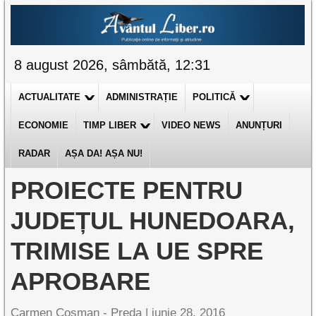
8 august 2026, sâmbătă, 12:31
ACTUALITATE
ADMINISTRAȚIE
POLITICĂ
ECONOMIE
TIMP LIBER
VIDEO NEWS
ANUNȚURI
RADAR
AȘA DA! AȘA NU!
PROIECTE PENTRU
JUDEȚUL HUNEDOARA,
TRIMISE LA UE SPRE
APROBARE
Carmen Cosman - Preda |
iunie 28, 2016