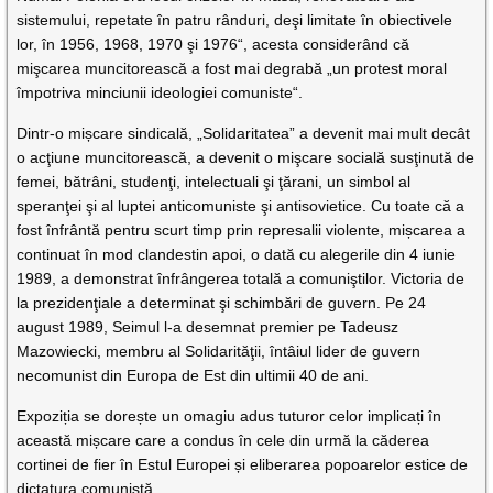
sistemului, repetate în patru rânduri, deşi limitate în obiectivele
lor, în 1956, 1968, 1970 şi 1976“, acesta considerând că
mişcarea muncitorească a fost mai degrabă „un protest moral
împotriva minciunii ideologiei comuniste“.
Dintr-o mișcare sindicală, „Solidaritatea” a devenit mai mult decât
o acţiune muncitorească, a devenit o mişcare socială susţinută de
femei, bătrâni, studenţi, intelectuali şi ţărani, un simbol al
speranţei şi al luptei anticomuniste şi antisovietice. Cu toate că a
fost înfrântă pentru scurt timp prin represalii violente, mișcarea a
continuat în mod clandestin apoi, o dată cu alegerile din 4 iunie
1989, a demonstrat înfrângerea totală a comuniştilor. Victoria de
la prezidenţiale a determinat şi schimbări de guvern. Pe 24
august 1989, Seimul l-a desemnat premier pe Tadeusz
Mazowiecki, membru al Solidarităţii, întâiul lider de guvern
necomunist din Europa de Est din ultimii 40 de ani.
Expoziția se dorește un omagiu adus tuturor celor implicați în
această mișcare care a condus în cele din urmă la căderea
cortinei de fier în Estul Europei și eliberarea popoarelor estice de
dictatura comunistă.