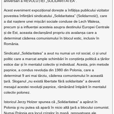
aniversări a REVOLUȚIEI „SOLIDARITATEA”.
Acest eveniment expozițional dorește a înfățișa publicului vizitator
povestea înființării sindicatului „Solidaritatea” (Solidarność), care
a dat naștere unei mișcări sociale conduse de Lech Walesa,
precum și a influenței acesteia asupra destinului Europei Centrale
și de Est, aceasta declanșând propriu-zis avalanșa care a
determinat căderea comunismului în blocul estic, inclusiv în
România.
Sindicatul „Solidaritatea” a avut nu numai un rol social, ci și unul
politic care a marcat ample schimbări în conștiința politică a țărilor
estice dar și în mentalul colectiv și individual. Acesta, prin metode
pașnice, a condus revoluția din 1980 din Polonia, care a
determinat 9 ani mai târziu, căderea comunismului în această
țară. Sloganul „nu există libertate fără solidaritate” a devenit
mesajul acestei revoluții pașnice, rămânând întipărit în mentalul
colectiv polonez.
Istoricul Jerzy Holzer spunea că „Solidaritatea” a apărut în
Polonia şi nu putea să apară în nicio altă ţară a blocului comunist.
Numai Polonia era locul crizelor în masă, renovatoare ale