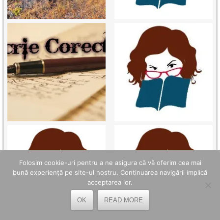
Folosim cookie-uri pentru a ne asigura că vă oferim cea mai
bună experiență pe site-ul nostru. Continuarea navigării implică
acceptarea lor.
OK
READ MORE