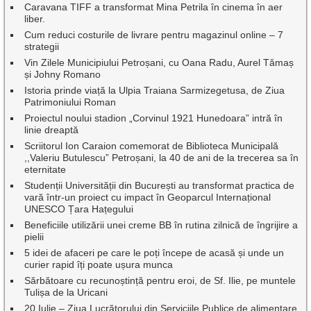
Caravana TIFF a transformat Mina Petrila în cinema în aer
liber.
Cum reduci costurile de livrare pentru magazinul online – 7
strategii
Vin Zilele Municipiului Petroșani, cu Oana Radu, Aurel Tămaș
și Johny Romano
Istoria prinde viață la Ulpia Traiana Sarmizegetusa, de Ziua
Patrimoniului Roman
Proiectul noului stadion „Corvinul 1921 Hunedoara” intră în
linie dreaptă
Scriitorul Ion Caraion comemorat de Biblioteca Municipală
,,Valeriu Butulescu” Petroșani, la 40 de ani de la trecerea sa în
eternitate
Studenții Universității din București au transformat practica de
vară într-un proiect cu impact în Geoparcul Internațional
UNESCO Țara Hațegului
Beneficiile utilizării unei creme BB în rutina zilnică de îngrijire a
pielii
5 idei de afaceri pe care le poți începe de acasă și unde un
curier rapid îți poate ușura munca
Sărbătoare cu recunoștință pentru eroi, de Sf. Ilie, pe muntele
Tulișa de la Uricani
20 Iulie – Ziua Lucrătorului din Serviciile Publice de alimentare