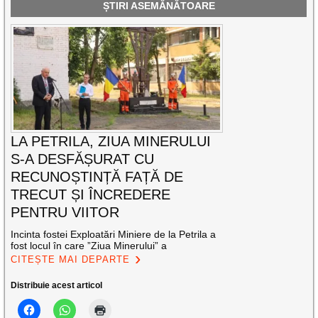
ȘTIRI ASEMĂNĂTOARE
LA PETRILA, ZIUA MINERULUI
S-A DESFĂȘURAT CU
RECUNOȘTINȚĂ FAȚĂ DE
TRECUT ȘI ÎNCREDERE
PENTRU VIITOR
Incinta fostei Exploatări Miniere de la Petrila a
fost locul în care ”Ziua Minerului” a
CITEȘTE MAI DEPARTE
Distribuie acest articol