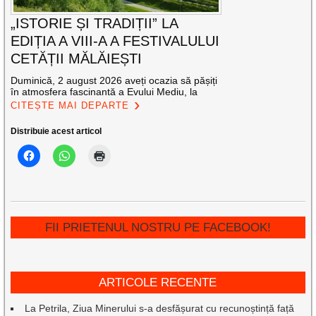
„ISTORIE ȘI TRADIȚII” LA
EDIȚIA A VIII-A A FESTIVALULUI
CETĂȚII MĂLĂIEȘTI
Duminică, 2 august 2026 aveți ocazia să pășiți
în atmosfera fascinantă a Evului Mediu, la
CITEȘTE MAI DEPARTE
Distribuie acest articol
FII PRIETENUL NOSTRU PE FACEBOOK!
ARTICOLE RECENTE
La Petrila, Ziua Minerului s-a desfășurat cu recunoștință față