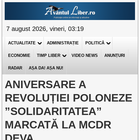
7 august 2026, vineri, 03:19
ACTUALITATE
ADMINISTRAȚIE
POLITICĂ
ECONOMIE
TIMP LIBER
VIDEO NEWS
ANUNȚURI
RADAR
AȘA DA! AȘA NU!
ANIVERSARE A
REVOLUȚIEI POLONEZE
”SOLIDARITATEA”
MARCATĂ LA MCDR
DEVA