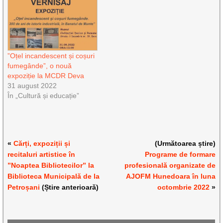
”Oțel incandescent și coșuri
fumegânde”, o nouă
expoziție la MCDR Deva
31 august 2022
În „Cultură și educație”
«
Cărți, expoziții și
(Următoarea știre)
recitaluri artistice în
Programe de formare
”Noaptea Bibliotecilor” la
profesională organizate de
Biblioteca Municipală de la
AJOFM Hunedoara în luna
Petroșani
(Știre anterioară)
octombrie 2022
»