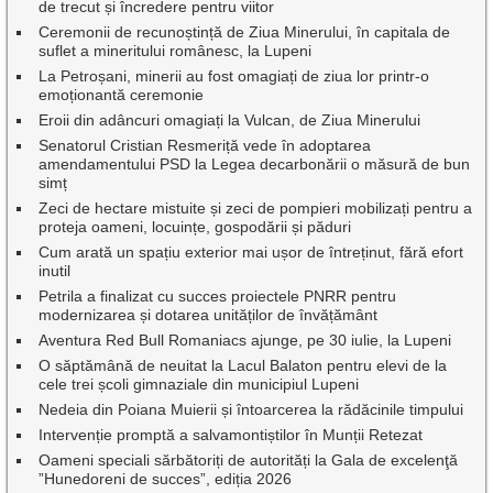
de trecut și încredere pentru viitor
Ceremonii de recunoștință de Ziua Minerului, în capitala de
suflet a mineritului românesc, la Lupeni
La Petroșani, minerii au fost omagiați de ziua lor printr-o
emoționantă ceremonie
Eroii din adâncuri omagiați la Vulcan, de Ziua Minerului
Senatorul Cristian Resmeriță vede în adoptarea
amendamentului PSD la Legea decarbonării o măsură de bun
simț
Zeci de hectare mistuite și zeci de pompieri mobilizați pentru a
proteja oameni, locuințe, gospodării și păduri
Cum arată un spațiu exterior mai ușor de întreținut, fără efort
inutil
Petrila a finalizat cu succes proiectele PNRR pentru
modernizarea și dotarea unităților de învățământ
Aventura Red Bull Romaniacs ajunge, pe 30 iulie, la Lupeni
O săptămână de neuitat la Lacul Balaton pentru elevi de la
cele trei școli gimnaziale din municipiul Lupeni
Nedeia din Poiana Muierii și întoarcerea la rădăcinile timpului
Intervenție promptă a salvamontiștilor în Munții Retezat
Oameni speciali sărbătoriți de autorități la Gala de excelenţă
”Hunedoreni de succes”, ediția 2026