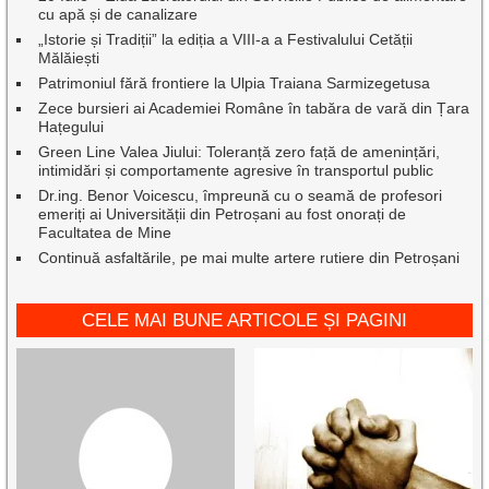
cu apă și de canalizare
„Istorie și Tradiții” la ediția a VIII-a a Festivalului Cetății
Mălăiești
Patrimoniul fără frontiere la Ulpia Traiana Sarmizegetusa
Zece bursieri ai Academiei Române în tabăra de vară din Țara
Hațegului
Green Line Valea Jiului: Toleranță zero față de amenințări,
intimidări și comportamente agresive în transportul public
Dr.ing. Benor Voicescu, împreună cu o seamă de profesori
emeriți ai Universității din Petroșani au fost onorați de
Facultatea de Mine
Continuă asfaltările, pe mai multe artere rutiere din Petroșani
CELE MAI BUNE ARTICOLE ȘI PAGINI