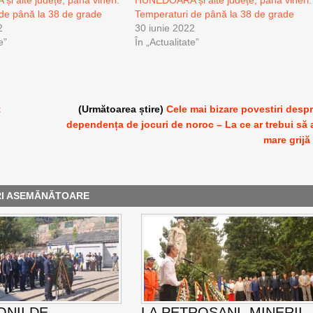
de până la 38 de grade
Temperaturi de până la 38 de grade
2
30 iunie 2022
e”
În „Actualitate”
t
(Următoarea știre)
Cele mai bizare povestiri desp
dependența de jocuri de noroc – La ce ar trebui să 
mare grijă
RI ASEMĂNĂTOARE
NII DE
LA PETROȘANI, MINERII