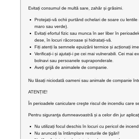
Evitați consumul de multă sare, zahăr și grăsimi.
Protejați-vă ochii purtând ochelari de soare cu lentile
maro sau verde).
Evitați efortul fizic sau munca în aer liber în perioad
dese, în locuri răcoroase și hidratați-vă.
Fiți atenți la semnele epuizării termice și acționați ime
Verificați-i și ajutați-i pe cei mai vulnerabili. Cei mai
bolnavi sau persoanele supraponderale.
Aveți grijă de animalele de companie.
Nu lăsați niciodată oameni sau animale de companie înt
ATENȚIE!
În perioadele caniculare creşte riscul de incendiu care 
Pentru siguranţa dumneavoastră și a celor din jur aplica
Nu utilizați focul deschis în locuri cu pericol de incen
Nu aruncați la întâmplare resturile de ţigări!