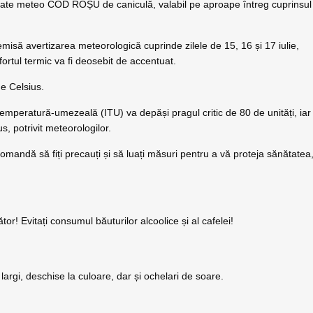
izate meteo COD ROȘU de caniculă, valabil pe aproape întreg cuprinsul
misă avertizarea meteorologică cuprinde zilele de 15, 16 și 17 iulie,
nfortul termic va fi deosebit de accentuat.
e Celsius.
 temperatură-umezeală (ITU) va depăși pragul critic de 80 de unități, iar
, potrivit meteorologilor.
ndă să fiți precauți și să luați măsuri pentru a vă proteja sănătatea
r! Evitați consumul băuturilor alcoolice și al cafelei!
largi, deschise la culoare, dar și ochelari de soare.