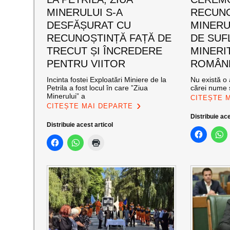
MINERULUI S-A
RECUNO
DESFĂȘURAT CU
MINERUL
RECUNOȘTINȚĂ FAȚĂ DE
DE SUF
TRECUT ȘI ÎNCREDERE
MINERI
PENTRU VIITOR
ROMÂNE
Incinta fostei Exploatări Miniere de la
Nu există o 
Petrila a fost locul în care ”Ziua
cărei nume s
Minerului” a
CITEȘTE 
CITEȘTE MAI DEPARTE
Distribuie ace
Distribuie acest articol