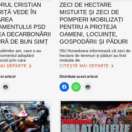
RUL CRISTIAN
ZECI DE HECTARE
IȚĂ VEDE ÎN
MISTUITE ȘI ZECI DE
AREA
POMPIERI MOBILIZAȚI
MENTULUI PSD
PENTRU A PROTEJA
EA DECARBONĂRII
OAMENI, LOCUINȚE,
RĂ DE BUN SIMȚ
GOSPODĂRII ȘI PĂDURI
ultimilor ani, care s-au
ISU Hunedoara informează că zeci de
momentul adoptării
hectare de terenuri și păduri au fost
cizii prin care
mistuite de
MAI DEPARTE
CITEȘTE MAI DEPARTE
st articol
Distribuie acest articol