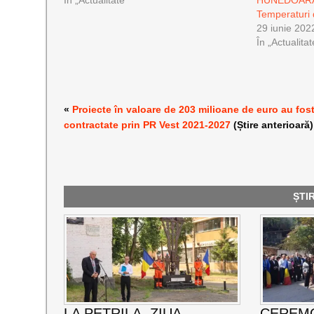
Temperaturi 
29 iunie 202
În „Actualitat
«
Proiecte în valoare de 203 milioane de euro au fos
contractate prin PR Vest 2021-2027
(Știre anterioară)
ȘTI
LA PETRILA, ZIUA
CEREMO