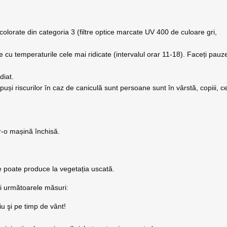
 colorate din categoria 3 (filtre optice marcate UV 400 de culoare gri,
ele cu temperaturile cele mai ridicate (intervalul orar 11-18). Faceți pauz
diat.
 expuși riscurilor în caz de caniculă sunt persoane sunt în vârstă, copiii, ce
r-o mașină închisă.
se poate produce la vegetația uscată.
ți următoarele măsuri:
diu şi pe timp de vânt!