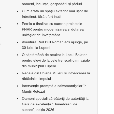
oameni, locuințe, gospodării și păduri
Cum arată un spațiu exterior mai ușor de
întreținut, fără efort inutil
Petrila a finalizat cu succes proiectele
e
PNRR pentru modernizarea și dotarea
unităților de învățământ
Aventura Red Bull Romaniacs ajunge, pe
i
30 iulie, la Lupeni
O săptămână de neuitat la Lacul Balaton
pentru elevi de la cele trei școli gimnaziale
din municipiul Lupeni
Nedeia din Poiana Muierii și întoarcerea la
rădăcinile timpului
Intervenție promptă a salvamontiștilor în
Munții Retezat
Oameni speciali sărbătoriți de autorități la
Gala de excelenţă ”Hunedoreni de
succes”, ediția 2026