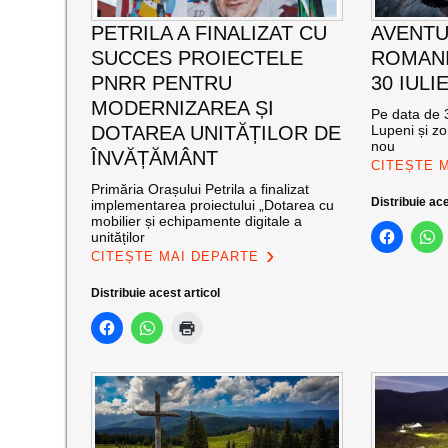
PETRILA A FINALIZAT CU
AVENTU
SUCCES PROIECTELE
ROMANI
PNRR PENTRU
30 IULI
MODERNIZAREA ȘI
Pe data de 3
DOTAREA UNITĂȚILOR DE
Lupeni și zo
nou
ÎNVĂȚĂMÂNT
CITEȘTE 
Primăria Orașului Petrila a finalizat
Distribuie ace
implementarea proiectului „Dotarea cu
mobilier și echipamente digitale a
unităților
CITEȘTE MAI DEPARTE
Distribuie acest articol