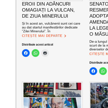
EROII DIN ADÂNCURI
SENATO
OMAGIAȚI LA VULCAN,
RESMER
DE ZIUA MINERULUI
ADOPT
AMENDA
Și în acest an, vulcănenii sunt cei care
au dat startul manifestărilor dedicate
LA LEG
”Zilei Minerului”. În
O MĂSU
CITEȘTE MAI DEPARTE
De-a lungul 
Distribuie acest articol
scurt de la 
diverselor de
CITEȘTE 
Distribuie ace