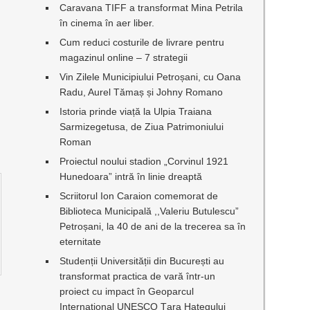
Caravana TIFF a transformat Mina Petrila
în cinema în aer liber.
Cum reduci costurile de livrare pentru
magazinul online – 7 strategii
Vin Zilele Municipiului Petroșani, cu Oana
Radu, Aurel Tămaș și Johny Romano
Istoria prinde viață la Ulpia Traiana
Sarmizegetusa, de Ziua Patrimoniului
Roman
Proiectul noului stadion „Corvinul 1921
Hunedoara” intră în linie dreaptă
Scriitorul Ion Caraion comemorat de
Biblioteca Municipală ,,Valeriu Butulescu”
Petroșani, la 40 de ani de la trecerea sa în
eternitate
Studenții Universității din București au
transformat practica de vară într-un
proiect cu impact în Geoparcul
Internațional UNESCO Țara Hațegului