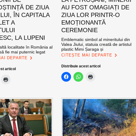
ȘTINȚĂ DE ZIUA
AU FOST OMAGIAȚI DE
UI, ÎN CAPITALA
ZIUA LOR PRINTR-O
LET A
EMOȚIONANTĂ
TULUI
CEREMONIE
SC, LA LUPENI
Emblematic simbol al mineritului din
Valea Jiului, statuia creată de artistul
altă localitate în România al
plastic Mimi Șaraga și
ă fie mai puternic legat
CITEȘTE MAI DEPARTE
MAI DEPARTE
Distribuie acest articol
st articol