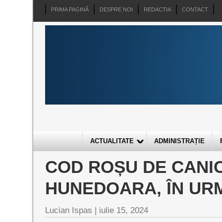
PRIMA PAGINĂ
DESPRE NOI
REDACTIA
CONTACT
ACTUALITATE
ADMINISTRAȚIE
COD ROȘU DE CANIC
HUNEDOARA, ÎN UR
Lucian Ispas |
iulie 15, 2024