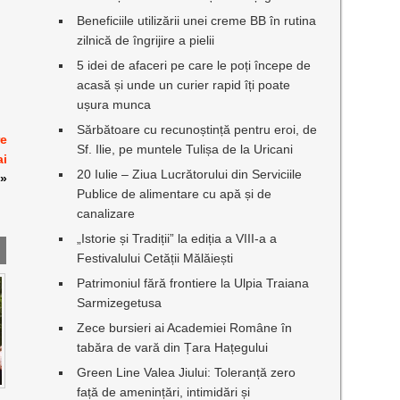
Beneficiile utilizării unei creme BB în rutina
zilnică de îngrijire a pielii
5 idei de afaceri pe care le poți începe de
acasă și unde un curier rapid îți poate
ușura munca
Sărbătoare cu recunoștință pentru eroi, de
re
Sf. Ilie, pe muntele Tulișa de la Uricani
ai
20 Iulie – Ziua Lucrătorului din Serviciile
»
Publice de alimentare cu apă și de
canalizare
„Istorie și Tradiții” la ediția a VIII-a a
Festivalului Cetății Mălăiești
Patrimoniul fără frontiere la Ulpia Traiana
Sarmizegetusa
Zece bursieri ai Academiei Române în
tabăra de vară din Țara Hațegului
Green Line Valea Jiului: Toleranță zero
față de amenințări, intimidări și