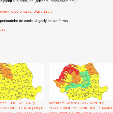
ecipienţi sub presiune (brichete, atomizoare etc.).
//www.meteoromania.ro/avertizari/
perioadelor de caniculă găsiți pe platforma
-8-17…
meteo: COD GALBEN și
Avertizare meteo: COD GALBEN și
de CANICULĂ, în județul
PORTOCALIU de CANICULĂ, în județul
 alte județe, până vineri.
HUNEDOARA și alte județe, până vineri.