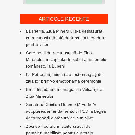
ARTICOLE RECENTE
La Petrila, Ziua Minerului s-a desfășurat
cu recunoștință față de trecut și încredere
pentru viitor
Ceremonii de recunoștință de Ziua
Minerului, în capitala de suflet a mineritului
românesc, la Lupeni
,
La Petroșani, minerii au fost omagiați de
ziua lor printr-o emoționantă ceremonie
Eroii din adâncuri omagiați la Vulcan, de
Ziua Minerului
Senatorul Cristian Resmeriță vede în
adoptarea amendamentului PSD la Legea
decarbonării o măsură de bun simț
Zeci de hectare mistuite și zeci de
pompieri mobilizați pentru a proteja