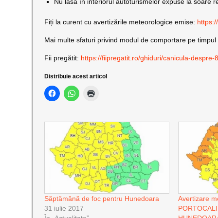
Nu lăsa în interiorul autoturismelor expuse la soare r
Fiți la curent cu avertizările meteorologice emise:
https:
Mai multe sfaturi privind modul de comportare pe timpul 
Fii pregătit:
https://fiipregatit.ro/ghiduri/canicula-despre
Distribuie acest articol
Săptămână de foc pentru Hunedoara
Avertizare 
31 iulie 2017
PORTOCALIU 
În „Actualitate”
HUNEDOARA și