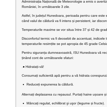
Administrația Națională de Meteorologie a emis o avert
României, în următoarele 3 zile.
Astfel, în județul Hunedoara, perioada pentru care este e
când valul de căldură va fi intens și persistent, iar disco
Temperaturile maxime se vor situa între 37 și 42 de grad
Disconfortul termic va fi deosebit de accentuat, indicele
temperaturile resimțite se pot apropia de 45 grade Celsius
Pentru siguranța dumneavoastră, ISU Hunedoara vă recoma
ținând cont de următoarele sfaturi:
.● Hidratați-vă!
Consumați suficientă apă pentru a vă hidrata corespunzăto
Reduceți expunerea la căldură.
Alternați deplasarea cu repausul. Purtați haine ușoare și 
Mâncați regulat, echilibrat şi uşor (legume și fructe).