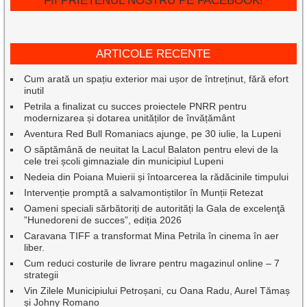
FII PRIETENUL NOSTRU PE FACEBOOK!
ARTICOLE RECENTE
Cum arată un spațiu exterior mai ușor de întreținut, fără efort
inutil
Petrila a finalizat cu succes proiectele PNRR pentru
modernizarea și dotarea unităților de învățământ
Aventura Red Bull Romaniacs ajunge, pe 30 iulie, la Lupeni
O săptămână de neuitat la Lacul Balaton pentru elevi de la
cele trei școli gimnaziale din municipiul Lupeni
Nedeia din Poiana Muierii și întoarcerea la rădăcinile timpului
Intervenție promptă a salvamontiștilor în Munții Retezat
Oameni speciali sărbătoriți de autorități la Gala de excelenţă
”Hunedoreni de succes”, ediția 2026
Caravana TIFF a transformat Mina Petrila în cinema în aer
liber.
Cum reduci costurile de livrare pentru magazinul online – 7
strategii
Vin Zilele Municipiului Petroșani, cu Oana Radu, Aurel Tămaș
și Johny Romano