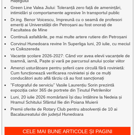
Hațegului
Green Line Valea Jiului: Toleranță zero față de amenințări,
intimidări și comportamente agresive în transportul public
Dr.ing. Benor Voicescu, împreună cu o seamă de profesori
emeriți ai Universității din Petroșani au fost onorați de
Facultatea de Mine
Continuă asfaltările, pe mai multe artere rutiere din Petroșani
Corvinul Hunedoara revine în Superliga luni, 20 iulie, cu meciul
vs Csikszereda
Vacanțe școlare 2026-2027: Când vor avea elevii vacanțele de
toamnă, iarnă, Paște și vară pe parcursul anului școlar viitor
Amenzi usturătoare pentru șoferii care circulă fără rovinietă:
Cum funcționează verificarea rovinietei și de ce mulți
conducători auto află târziu că au fost sancționați
”Fotograful de serviciu” Vasile Laurențiu Sorin prezintă
expoziția celor 365 de portrete din Ținutul Petrilenilor
Luni, 20 iulie 2026 momârlanii își dau întâlnire la Nedeia și
Hramul Schitului Sfântul Ilie din Poiana Muierii
Premii oferite de Rotary Club pentru absolvenții de 10 ai
Bacalaureatului din județul Hunedoara
CELE MAI BUNE ARTICOLE ȘI PAGINI