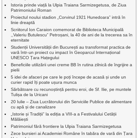
Istoria prinde viață la Ulpia Traiana Sarmizegetusa, de Ziua
Patrimoniului Roman
Proiectul noului stadion „Corvinul 1921 Hunedoara” intră în
linie dreaptă
Scriitorul Ion Caraion comemorat de Biblioteca Municipală
,,Valeriu Butulescu” Petroșani, la 40 de ani de la trecerea sa în
eternitate
Studenții Universității din București au transformat practica de
vară într-un proiect cu impact în Geoparcul Internațional
UNESCO Țara Hațegului
Beneficiile utilizării unei creme BB în rutina zilnică de îngrijire a
pielii
5 idei de afaceri pe care le poți începe de acasă și unde un
curier rapid îți poate ușura munca
Sărbătoare cu recunoștință pentru eroi, de Sf. Ilie, pe muntele
Tulișa de la Uricani
20 Iulie – Ziua Lucrătorului din Serviciile Publice de alimentare
cu apă și de canalizare
„Istorie și Tradiții” la ediția a VIII-a a Festivalului Cetății
Mălăiești
Patrimoniul fără frontiere la Ulpia Traiana Sarmizegetusa
Zece bursieri ai Academiei Române în tabăra de vară din Țara