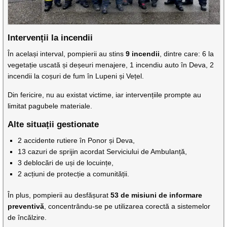
Intervenții la incendii
În același interval, pompierii au stins
9 incendii
, dintre care: 6 la
vegetație uscată și deșeuri menajere, 1 incendiu auto în Deva, 2
incendii la coșuri de fum în Lupeni și Vețel.
Din fericire, nu au existat victime, iar intervențiile prompte au
limitat pagubele materiale.
Alte situații gestionate
2 accidente rutiere în Ponor și Deva,
13 cazuri de sprijin acordat Serviciului de Ambulanță,
3 deblocări de uși de locuințe,
2 acțiuni de protecție a comunității.
În plus, pompierii au desfășurat
53 de misiuni de informare
preventivă
, concentrându-se pe utilizarea corectă a sistemelor
de încălzire.