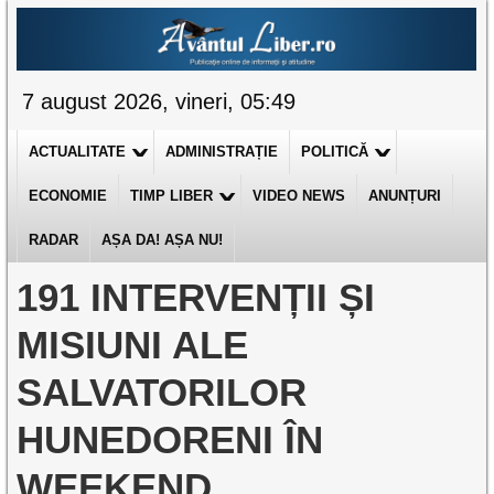
7 august 2026, vineri, 05:49
ACTUALITATE
ADMINISTRAȚIE
POLITICĂ
ECONOMIE
TIMP LIBER
VIDEO NEWS
ANUNȚURI
RADAR
AȘA DA! AȘA NU!
191 INTERVENȚII ȘI
MISIUNI ALE
SALVATORILOR
HUNEDORENI ÎN
WEEKEND