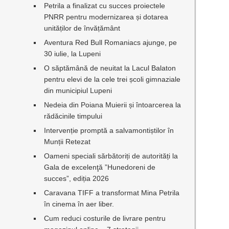
Petrila a finalizat cu succes proiectele
PNRR pentru modernizarea și dotarea
unităților de învățământ
Aventura Red Bull Romaniacs ajunge, pe
30 iulie, la Lupeni
O săptămână de neuitat la Lacul Balaton
pentru elevi de la cele trei școli gimnaziale
din municipiul Lupeni
Nedeia din Poiana Muierii și întoarcerea la
rădăcinile timpului
Intervenție promptă a salvamontiștilor în
Munții Retezat
Oameni speciali sărbătoriți de autorități la
Gala de excelenţă ”Hunedoreni de
succes”, ediția 2026
Caravana TIFF a transformat Mina Petrila
în cinema în aer liber.
Cum reduci costurile de livrare pentru