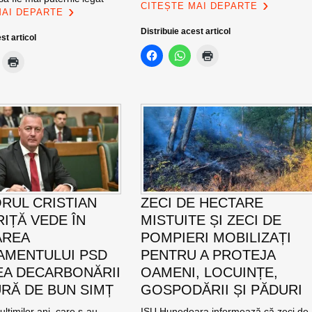
CITEȘTE MAI DEPARTE
MAI DEPARTE
Distribuie acest articol
st articol
RUL CRISTIAN
ZECI DE HECTARE
IȚĂ VEDE ÎN
MISTUITE ȘI ZECI DE
AREA
POMPIERI MOBILIZAȚI
MENTULUI PSD
PENTRU A PROTEJA
EA DECARBONĂRII
OAMENI, LOCUINȚE,
RĂ DE BUN SIMȚ
GOSPODĂRII ȘI PĂDURI
ultimilor ani, care s-au
ISU Hunedoara informează că zeci de