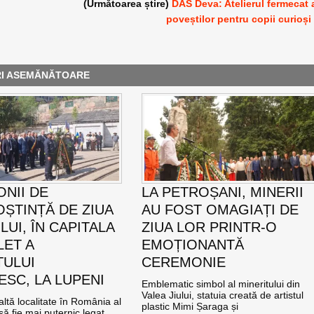
(Următoarea știre)
DAS Deva: Atelierul fermecat 
poveștilor pentru copii curioși
RI ASEMĂNĂTOARE
NII DE
LA PETROȘANI, MINERII
ȘTINȚĂ DE ZIUA
AU FOST OMAGIAȚI DE
UI, ÎN CAPITALA
ZIUA LOR PRINTR-O
LET A
EMOȚIONANTĂ
TULUI
CEREMONIE
SC, LA LUPENI
Emblematic simbol al mineritului din
Valea Jiului, statuia creată de artistul
altă localitate în România al
plastic Mimi Șaraga și
ă fie mai puternic legat