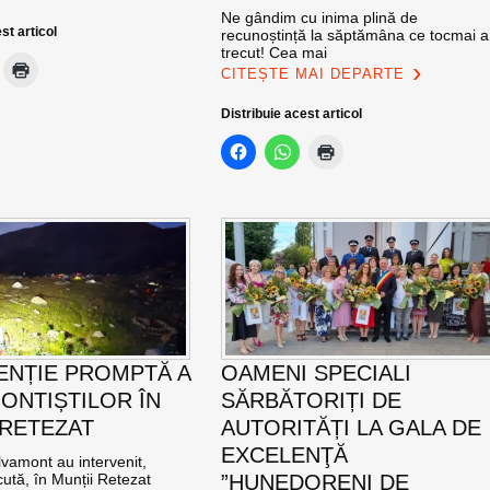
Ne gândim cu inima plină de
st articol
recunoștință la săptămâna ce tocmai a
trecut! Cea mai
CITEȘTE MAI DEPARTE
Distribuie acest articol
ENȚIE PROMPTĂ A
OAMENI SPECIALI
ONTIȘTILOR ÎN
SĂRBĂTORIȚI DE
 RETEZAT
AUTORITĂȚI LA GALA DE
EXCELENŢĂ
vamont au intervenit,
ută, în Munții Retezat
”HUNEDORENI DE