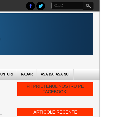
UNȚURI
RADAR
AȘA DA! AȘA NU!
FII PRIETENUL NOSTRU PE
FACEBOOK!
ARTICOLE RECENTE