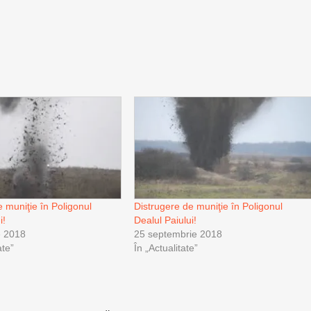
e muniţie în Poligonul
Distrugere de muniţie în Poligonul
i!
Dealul Paiului!
e 2018
25 septembrie 2018
te”
În „Actualitate”