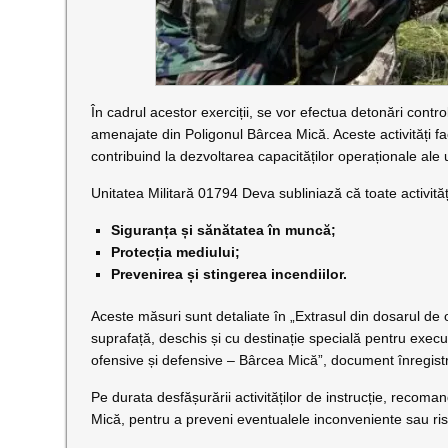
În cadrul acestor exerciții, se vor efectua detonări contro
amenajate din Poligonul Bârcea Mică. Aceste activități fac
contribuind la dezvoltarea capacităților operaționale ale un
Unitatea Militară 01794 Deva subliniază că toate activităț
Siguranța și sănătatea în muncă;
Protecția mediului;
Prevenirea și stingerea incendiilor.
Aceste măsuri sunt detaliate în „Extrasul din dosarul de
suprafață, deschis și cu destinație specială pentru execu
ofensive și defensive – Bârcea Mică”, document înregistr
Pe durata desfășurării activităților de instrucție, recom
Mică, pentru a preveni eventualele inconveniente sau ris