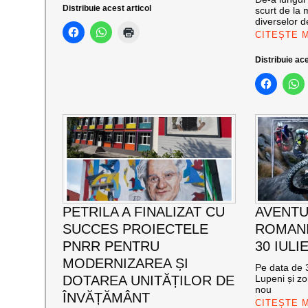
Distribuie acest articol
scurt de la 
diverselor de
CITEȘTE 
Distribuie ace
PETRILA A FINALIZAT CU
AVENTU
SUCCES PROIECTELE
ROMANI
PNRR PENTRU
30 IULI
MODERNIZAREA ȘI
Pe data de 3
DOTAREA UNITĂȚILOR DE
Lupeni și zo
nou
ÎNVĂȚĂMÂNT
CITEȘTE 