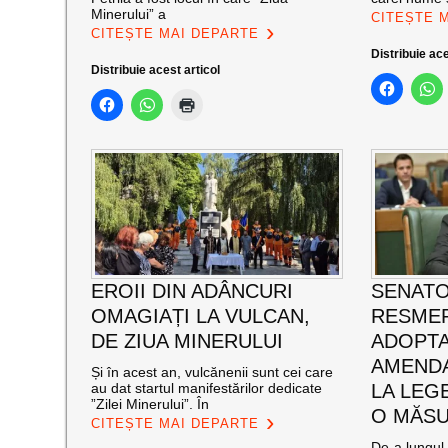
Minerului” a
CITEȘTE 
CITEȘTE MAI DEPARTE
Distribuie ace
Distribuie acest articol
EROII DIN ADÂNCURI
SENATO
OMAGIAȚI LA VULCAN,
RESMER
DE ZIUA MINERULUI
ADOPT
AMENDA
Și în acest an, vulcănenii sunt cei care
au dat startul manifestărilor dedicate
LA LEG
”Zilei Minerului”. În
O MĂSU
CITEȘTE MAI DEPARTE
De-a lungul 