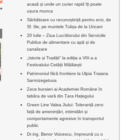
al
acasă și unde un curier rapid îți poate
»
ușura munca
Sărbătoare cu recunoștință pentru eroi, de
Sf. Ilie, pe muntele Tulișa de la Uricani
20 Iulie – Ziua Lucrătorului din Serviciile
Publice de alimentare cu apă și de
canalizare
„Istorie și Tradiții” la ediția a VIII-a a
Festivalului Cetății Mălăiești
Patrimoniul fără frontiere la Ulpia Traiana
Sarmizegetusa
Zece bursieri ai Academiei Române în
tabăra de vară din Țara Hațegului
Green Line Valea Jiului: Toleranță zero
față de amenințări, intimidări și
comportamente agresive în transportul
public
Dr.ing. Benor Voicescu, împreună cu o