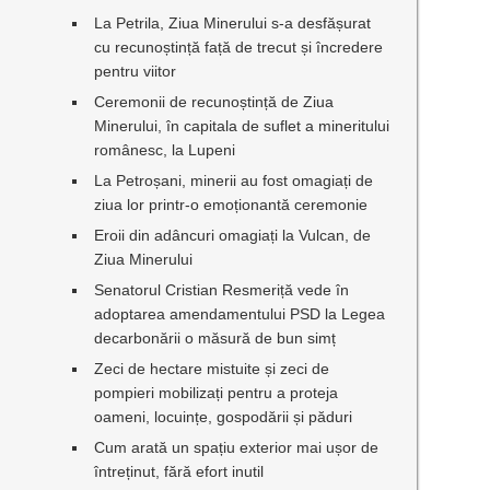
La Petrila, Ziua Minerului s-a desfășurat
cu recunoștință față de trecut și încredere
pentru viitor
Ceremonii de recunoștință de Ziua
Minerului, în capitala de suflet a mineritului
românesc, la Lupeni
La Petroșani, minerii au fost omagiați de
ziua lor printr-o emoționantă ceremonie
Eroii din adâncuri omagiați la Vulcan, de
Ziua Minerului
Senatorul Cristian Resmeriță vede în
adoptarea amendamentului PSD la Legea
decarbonării o măsură de bun simț
Zeci de hectare mistuite și zeci de
pompieri mobilizați pentru a proteja
oameni, locuințe, gospodării și păduri
Cum arată un spațiu exterior mai ușor de
întreținut, fără efort inutil