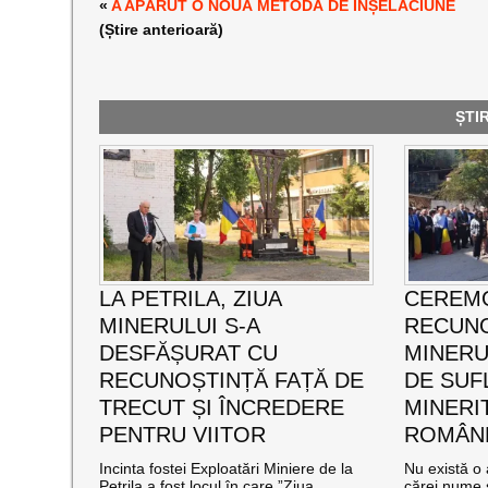
«
A APĂRUT O NOUĂ METODĂ DE ÎNȘELĂCIUNE
(Știre anterioară)
ȘTI
LA PETRILA, ZIUA
CEREMO
MINERULUI S-A
RECUNO
DESFĂȘURAT CU
MINERUL
RECUNOȘTINȚĂ FAȚĂ DE
DE SUF
TRECUT ȘI ÎNCREDERE
MINERI
PENTRU VIITOR
ROMÂNE
Incinta fostei Exploatări Miniere de la
Nu există o 
Petrila a fost locul în care ”Ziua
cărei nume s