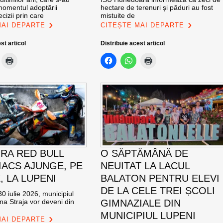
momentul adoptării
hectare de terenuri și păduri au fost
cizii prin care
mistuite de
MAI DEPARTE
CITEȘTE MAI DEPARTE
st articol
Distribuie acest articol
RA RED BULL
O SĂPTĂMÂNĂ DE
ACS AJUNGE, PE
NEUITAT LA LACUL
E, LA LUPENI
BALATON PENTRU ELEVI
DE LA CELE TREI ȘCOLI
0 iulie 2026, municipiul
na Straja vor deveni din
GIMNAZIALE DIN
MUNICIPIUL LUPENI
MAI DEPARTE