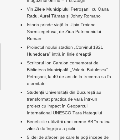
magazinul online – 7 strategii
Vin Zilele Municipiului Petroșani, cu Oana
Radu, Aurel Tămaș și Johny Romano
Istoria prinde viață la Ulpia Traiana
Sarmizegetusa, de Ziua Patrimoniului
Roman
Proiectul noului stadion „Corvinul 1921
Hunedoara” intră în linie dreaptă
Scriitorul Ion Caraion comemorat de
Biblioteca Municipală ,,Valeriu Butulescu”
Petroșani, la 40 de ani de la trecerea sa în
eternitate
Studenții Universității din București au
transformat practica de vară într-un
proiect cu impact în Geoparcul
Internațional UNESCO Țara Hațegului
Beneficiile utilizării unei creme BB în rutina
zilnică de îngrijire a pielii
5 idei de afaceri pe care le poți începe de