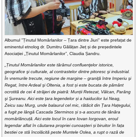
Albumul ”Ținutul Momârlanilor – Țara dintre Jiuri” este prefațat de
eminentul etnolog dr. Dumitru Gălățan Jieț și de președintele
Asociației „Ținutul Momârlanilor”, Claudia Șandru.
„Ținutul Momârlanilor este tărâmul confluenţelor istorice,
geografice şi culturale, al contrastelor dintre pitoresc şi industrial.
În vremurile trecute, regiune de margine – graniţă între Imperiu şi
Regat, între Ardeal şi Oltenia, a fost și este bucata de pământ
ocrotită de cei 4 străjeri de piatră: Munții Retezat, Vâlcan, Parâng
şi Şureanu. Aici este țara legendelor și a haiducilor lui Neag,
Zeicu sau Murg, unde balaurul cel mic, rătăcit din Țara Hațegului,
a fugit pe lângă Cascada Sterminos și s-a ascuns de tânăra
momârlăncuță. Aici este locul în care Iovan Iorgovan, eroul
legendar aflat în căutarea propriei cunoașteri și biruitor în fața
bestiei ce stă încolăcită peste Muntele Oslea, a rupt o rază de