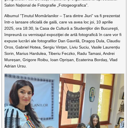
Salon Național de Fotografie „Fotogeografica”.
Albumul ”Ținutul Momârlanilor – Țara dintre Jiuri” va fi prezentat
într-o lansare oficială de gală, care va avea loc joi, 10 aprilie
2025, ora 18:30, la Casa de Cultură a Studenţilor din Bucureşti,
împreună cu vernisajul expoziţiei de artă fotografică în care vor fi
expuse lucrări ale fotografilor Dan Gavrilă, Dragoș Dula, Claudiu
Oros, Gabriel Hotea, Sergiu Vințan, Liviu Suciu, Vasile Laurențiu
Sorin, Marius Hardulea, Tiberiu Feczko, Radu Tamasi, Andrei
Mureșan, Grigore Roibu, Ioan Oprișan, Ecaterina Bordaș, Vlad
Adrian Ursu.