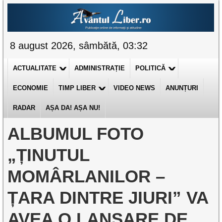
8 august 2026, sâmbătă, 03:32
ACTUALITATE
ADMINISTRAȚIE
POLITICĂ
ECONOMIE
TIMP LIBER
VIDEO NEWS
ANUNȚURI
RADAR
AȘA DA! AȘA NU!
ALBUMUL FOTO
„ȚINUTUL
MOMÂRLANILOR –
ȚARA DINTRE JIURI” VA
AVEA O LANSARE DE