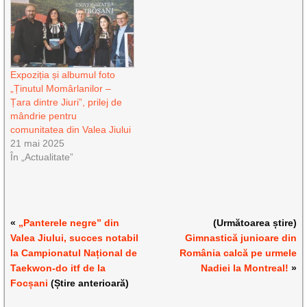
Expoziția și albumul foto
„Ținutul Momârlanilor –
Țara dintre Jiuri”, prilej de
mândrie pentru
comunitatea din Valea Jiului
21 mai 2025
În „Actualitate”
«
„Panterele negre” din
(Următoarea știre)
Valea Jiului, succes notabil
Gimnastică junioare din
la Campionatul Național de
România calcă pe urmele
Taekwon-do itf de la
Nadiei la Montreal!
»
Focșani
(Știre anterioară)