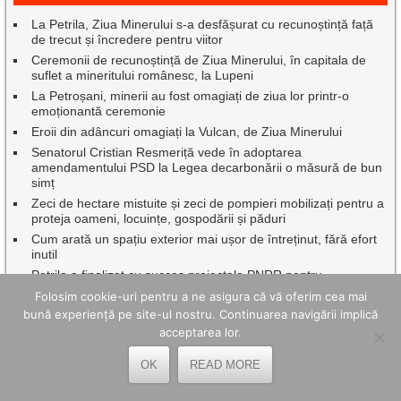
La Petrila, Ziua Minerului s-a desfășurat cu recunoștință față
de trecut și încredere pentru viitor
Ceremonii de recunoștință de Ziua Minerului, în capitala de
suflet a mineritului românesc, la Lupeni
La Petroșani, minerii au fost omagiați de ziua lor printr-o
emoționantă ceremonie
Eroii din adâncuri omagiați la Vulcan, de Ziua Minerului
Senatorul Cristian Resmeriță vede în adoptarea
amendamentului PSD la Legea decarbonării o măsură de bun
simț
Zeci de hectare mistuite și zeci de pompieri mobilizați pentru a
proteja oameni, locuințe, gospodării și păduri
Cum arată un spațiu exterior mai ușor de întreținut, fără efort
inutil
Petrila a finalizat cu succes proiectele PNRR pentru
modernizarea și dotarea unităților de învățământ
Folosim cookie-uri pentru a ne asigura că vă oferim cea mai
Aventura Red Bull Romaniacs ajunge, pe 30 iulie, la Lupeni
bună experiență pe site-ul nostru. Continuarea navigării implică
O săptămână de neuitat la Lacul Balaton pentru elevi de la
acceptarea lor.
cele trei școli gimnaziale din municipiul Lupeni
OK
READ MORE
Nedeia din Poiana Muierii și întoarcerea la rădăcinile timpului
Intervenție promptă a salvamontiștilor în Munții Retezat