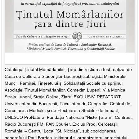
Catalogul Ținutul Momârlanilor, Țara dintre Jiuri a fost realizat de
Casa de Cultură a Studenţilor Bucureşti sub egida Ministerului
Muncii, Familiei, Tineretului și Solidarității Sociale cu sprijinul
Asociației Ținutul Momârlanilor, Comexim Lupeni, Vila Monica
Straja Lupeni, Straja Online, Ziarul EXCLUSIV, REPATRIOT,
Universitatea din București, Facultatea de Geografie, Centrul de
Cercetare a Mediului şi de Efectuare a Studiilor de Impact,
UNESCO ProNatura, Fundația Națională ”Niște Țărani”, Contrast,
Radio București FM, FAN Courier, Exclus Prod, Cercetașii
României – Centrul Local ”Sf. Nicolae”, sub coordonarea
geografului Paul Bordaș, inițiatorul și organizatorul apreciatului