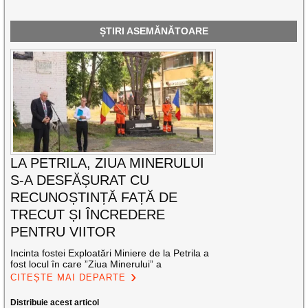
ȘTIRI ASEMĂNĂTOARE
LA PETRILA, ZIUA MINERULUI
S-A DESFĂȘURAT CU
RECUNOȘTINȚĂ FAȚĂ DE
TRECUT ȘI ÎNCREDERE
PENTRU VIITOR
Incinta fostei Exploatări Miniere de la Petrila a
fost locul în care ”Ziua Minerului” a
CITEȘTE MAI DEPARTE
Distribuie acest articol