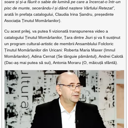
soare și și-a făurit o sabie de lumină pe care a încercat-o într-un
pisc de munte, secerându-l și dând naștere Vârfului Retezat”,
arată în prefața catalogului, Claudia Irina Șandru, președinte
Asociația Ținutul Momârlanilor).
Cu acest prilej, va putea fi vizionată transpunerea video a
catalogului Ținutul Momârlanilor, Țara dintre Jiuri și va fi susținut
un program cultural-artistic de membrii Ansamblului Folcloric
Ținutul Momârlanilor din Uricani: Roberta Maria Maxer (Imnul
Momârlanilor), Adina Cernat (Se tânguie pământul), Andrei Calotă
(Dac-aș mai putea să sui), Antonia Moraru (O, măicuță sfântă).