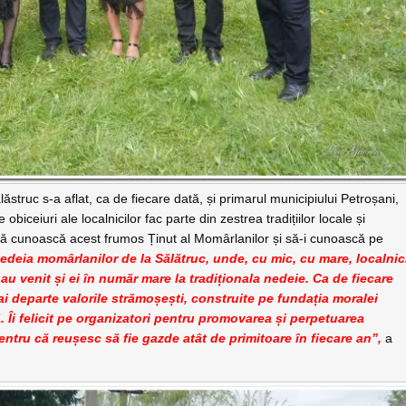
ăstruc s-a aflat, ca de fiecare dată, și primarul municipiului Petroșani,
iceiuri ale localnicilor fac parte din zestrea tradițiilor locale și
in să cunoască acest frumos Ținut al Momârlanilor și să-i cunoască pe
edeia momârlanilor de la Sălătruc, unde, cu mic, cu mare, localnic
 au venit și ei în număr mare la tradiționala nedeie. Ca de fiecare
ai departe valorile strămoșești, construite pe fundația moralei
. Îi felicit pe organizatori pentru promovarea și perpetuarea
pentru că reușesc să fie gazde atât de primitoare în fiecare an”,
a