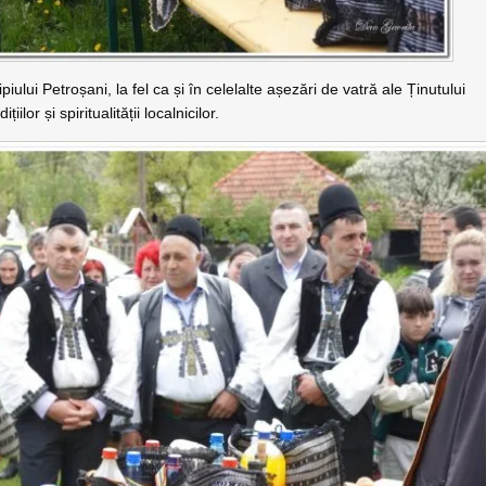
ului Petroșani, la fel ca și în celelalte așezări de vatră ale Ținutului
lor și spiritualității localnicilor.