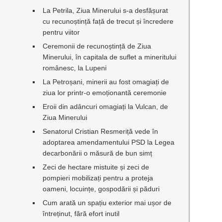
La Petrila, Ziua Minerului s-a desfășurat
cu recunoștință față de trecut și încredere
pentru viitor
Ceremonii de recunoștință de Ziua
Minerului, în capitala de suflet a mineritului
românesc, la Lupeni
La Petroșani, minerii au fost omagiați de
ziua lor printr-o emoționantă ceremonie
Eroii din adâncuri omagiați la Vulcan, de
Ziua Minerului
Senatorul Cristian Resmeriță vede în
adoptarea amendamentului PSD la Legea
decarbonării o măsură de bun simț
Zeci de hectare mistuite și zeci de
pompieri mobilizați pentru a proteja
oameni, locuințe, gospodării și păduri
Cum arată un spațiu exterior mai ușor de
întreținut, fără efort inutil