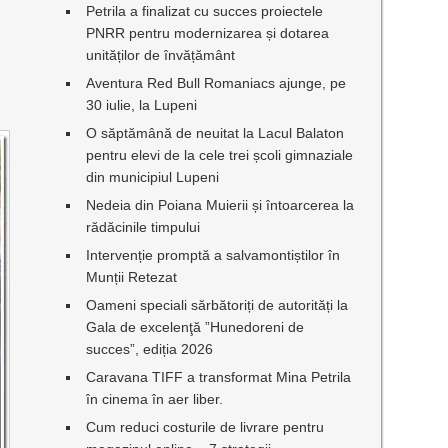
Petrila a finalizat cu succes proiectele
PNRR pentru modernizarea și dotarea
unităților de învățământ
Aventura Red Bull Romaniacs ajunge, pe
30 iulie, la Lupeni
O săptămână de neuitat la Lacul Balaton
pentru elevi de la cele trei școli gimnaziale
din municipiul Lupeni
Nedeia din Poiana Muierii și întoarcerea la
rădăcinile timpului
Intervenție promptă a salvamontiștilor în
Munții Retezat
Oameni speciali sărbătoriți de autorități la
Gala de excelenţă ”Hunedoreni de
succes”, ediția 2026
Caravana TIFF a transformat Mina Petrila
în cinema în aer liber.
Cum reduci costurile de livrare pentru