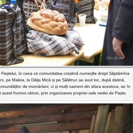
a Paștelui, în ceea ce comunitatea creștină numeșlte drept Săptămîna
i, pe Maleia, la Dâlja Mică și pe Sălătruc au avut loc, după datină,
munităților de momârlani, ci și mulți oameni din afara acestora, iar în
 acest frumos obicei, prin organizarea propriei sale nedei de Paște.