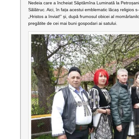
Nedeia care a încheiat Săptămîna Luminată la Petroșani a
Sălătruc. Aici, în fața acestui emblematic lăcaș religios
„Hristos a înviat!” și, după frumosul obicei al momârlanil
pregătite de cei mai buni gospodari ai satului.