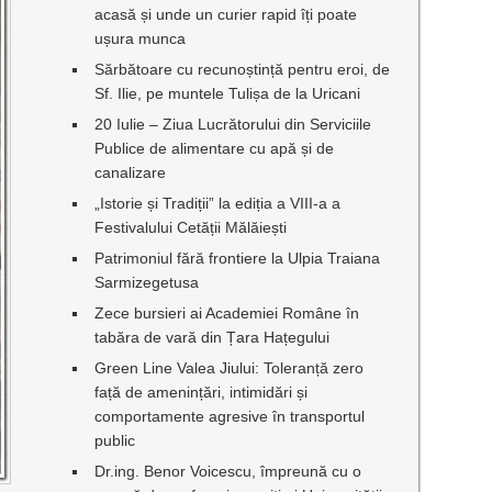
acasă și unde un curier rapid îți poate
ușura munca
Sărbătoare cu recunoștință pentru eroi, de
Sf. Ilie, pe muntele Tulișa de la Uricani
20 Iulie – Ziua Lucrătorului din Serviciile
Publice de alimentare cu apă și de
canalizare
„Istorie și Tradiții” la ediția a VIII-a a
Festivalului Cetății Mălăiești
Patrimoniul fără frontiere la Ulpia Traiana
Sarmizegetusa
Zece bursieri ai Academiei Române în
tabăra de vară din Țara Hațegului
Green Line Valea Jiului: Toleranță zero
față de amenințări, intimidări și
comportamente agresive în transportul
public
Dr.ing. Benor Voicescu, împreună cu o