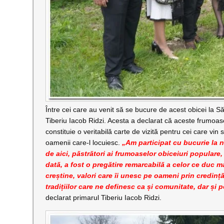
Între cei care au venit să se bucure de acest obicei la Săl
Tiberiu Iacob Ridzi. Acesta a declarat că aceste frumoase ob
constituie o veritabilă carte de vizită pentru cei care v
oamenii care-l locuiesc.
„Am participat cu bucurie la n
de aici, păstrători ai frumoaselor obiceiuri populare,
dată, a fost o pregătire remarcabilă a celor ce duc m
creștine, valori care îi unesc pe oameni prin credință
tradițiilor care ne definesc ca și comunitate, dar și 
declarat primarul Tiberiu Iacob Ridzi.