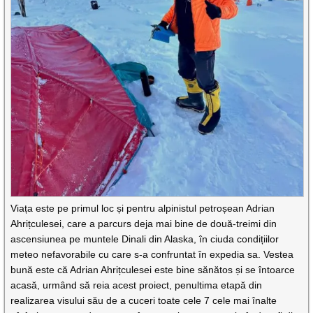
Viața este pe primul loc și pentru alpinistul petroșean Adrian
Ahrițculesei, care a parcurs deja mai bine de două-treimi din
ascensiunea pe muntele Dinali din Alaska, în ciuda condițiilor
meteo nefavorabile cu care s-a confruntat în expedia sa. Vestea
bună este că Adrian Ahrițculesei este bine sănătos și se întoarce
acasă, urmând să reia acest proiect, penultima etapă din
realizarea visului său de a cuceri toate cele 7 cele mai înalte