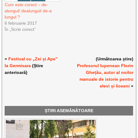
Cum este corect – de-
alungul/ dealungul/ de-a
lungul ?
6 februarie 2017
În „Scrie corect”
«
Festival cu „Zei și Ape”
(Următoarea știre)
la Germisara
(Știre
Profesorul lupenean Florin
anterioară)
Ghețău, autor al noilor
manuale de istorie pentru
elevi și liceeni
»
ȘTIRI ASEMĂNĂTOARE