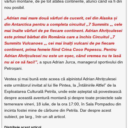
vârfuri montane, de pe tot atâtea continente, atunci când va fi din
nou posibil.
„Adrian mai mare două vârfuri de cucerit, cel din Alaska și
din Antarctica pentru a completa circuitul ,,7 Summits „, cele
mai înalte vârfuri de pe fiecare continent. Adrian Ahrițculesei
este primul bărbat din România care a închis Circuitul ,,7
Summits Vulcanoes „, cei mai înalți vulcani de pe fiecare
continent, prima femeie fiind Crina Coco Popescu. Pentru
Adrian Ahrițculesei nu este un eșec, când vremea nu te lasă
nu ai ce să faci!”,
a spus Adrian Jurca, managerul sportivului din
Petroșani.
Vestea și mai bună este aceea că alpinistul Adrian Ahrițculesei
este următorul invitat al lui Ilie Pintea, la „Întâlnirile Altfel” de la
Exploatarea Culturală Petrila, unde este așteptat să povestească
despre această aventură montană și despre toate proiectele sale
temereare vineri, 18 iulie, de la ora 17:00, în Sala Pompadou din
incinta fostei mine de cărbune din Petrila. Dar despre acest
subiect, pe larg., într-un alt articol.
Distribuie acest articol