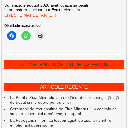
Duminică, 2 august 2026 aveți ocazia să pășiți
în atmosfera fascinantă a Evului Mediu, la
CITEȘTE MAI DEPARTE
Distribuie acest articol
FII PRIETENUL NOSTRU PE FACEBOOK!
ARTICOLE RECENTE
La Petrila, Ziua Minerului s-a desfășurat cu recunoștință față
de trecut și încredere pentru viitor
Ceremonii de recunoștință de Ziua Minerului, în capitala de
suflet a mineritului românesc, la Lupeni
La Petroșani, minerii au fost omagiați de ziua lor printr-o
emoționantă ceremonie