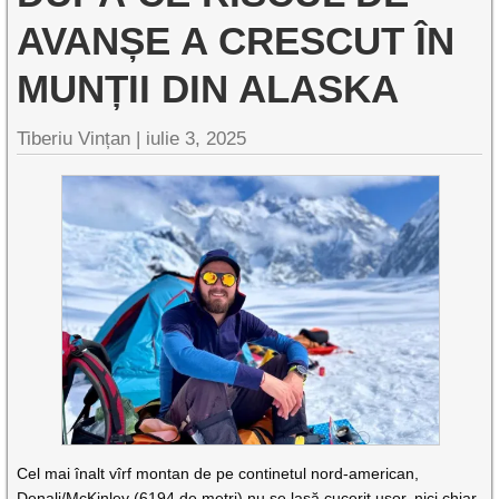
AVANȘE A CRESCUT ÎN
MUNȚII DIN ALASKA
Tiberiu Vințan |
iulie 3, 2025
Cel mai înalt vîrf montan de pe continetul nord-american,
Denali/McKinley (6194 de metri) nu se lasă cucerit ușor, nici chiar