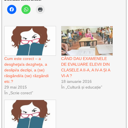
Cum este corect – a
CÂND DAU EXAMENELE
desgheţa/a dezgheţa, a
DE EVALUARE ELEVII DIN
deslipi/a dezlipi, a (se)
CLASELE A II-A, A IV-A ȘI A
răsgândi/a (se) răzgândi
VI-A ?
etc.?
18 ianuarie 2016
29 mai 2015
În „Cultură și educație”
În „Scrie corect”