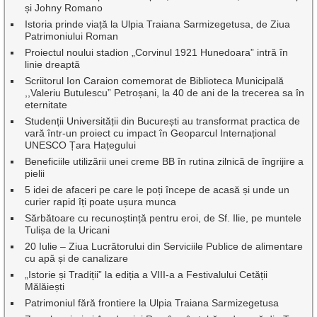
și Johny Romano
Istoria prinde viață la Ulpia Traiana Sarmizegetusa, de Ziua
Patrimoniului Roman
Proiectul noului stadion „Corvinul 1921 Hunedoara” intră în
linie dreaptă
Scriitorul Ion Caraion comemorat de Biblioteca Municipală
,,Valeriu Butulescu” Petroșani, la 40 de ani de la trecerea sa în
eternitate
Studenții Universității din București au transformat practica de
vară într-un proiect cu impact în Geoparcul Internațional
UNESCO Țara Hațegului
Beneficiile utilizării unei creme BB în rutina zilnică de îngrijire a
pielii
5 idei de afaceri pe care le poți începe de acasă și unde un
curier rapid îți poate ușura munca
Sărbătoare cu recunoștință pentru eroi, de Sf. Ilie, pe muntele
Tulișa de la Uricani
20 Iulie – Ziua Lucrătorului din Serviciile Publice de alimentare
cu apă și de canalizare
„Istorie și Tradiții” la ediția a VIII-a a Festivalului Cetății
Mălăiești
Patrimoniul fără frontiere la Ulpia Traiana Sarmizegetusa