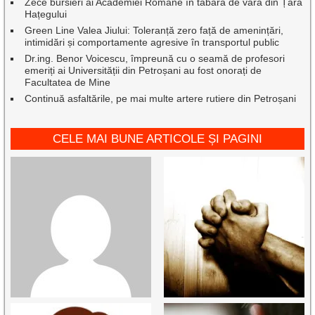
Zece bursieri ai Academiei Române în tabăra de vară din Țara
Hațegului
Green Line Valea Jiului: Toleranță zero față de amenințări,
intimidări și comportamente agresive în transportul public
Dr.ing. Benor Voicescu, împreună cu o seamă de profesori
emeriți ai Universității din Petroșani au fost onorați de
Facultatea de Mine
Continuă asfaltările, pe mai multe artere rutiere din Petroșani
CELE MAI BUNE ARTICOLE ȘI PAGINI