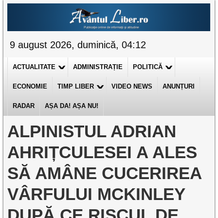
9 august 2026, duminică, 04:12
ACTUALITATE
ADMINISTRAȚIE
POLITICĂ
ECONOMIE
TIMP LIBER
VIDEO NEWS
ANUNȚURI
RADAR
AȘA DA! AȘA NU!
ALPINISTUL ADRIAN
AHRIȚCULESEI A ALES
SĂ AMÂNE CUCERIREA
VÂRFULUI MCKINLEY
DUPĂ CE RISCUL DE