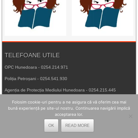
TELEFOANE UTILE
OPC Hunedoara - 0254.214.971
Poliția Petroșani - 0254.541.930
Agenția de Protecția Mediului Hunedoara - 0254.215.445
Spitalul de Urgență Petroșani - 0254.544.321
Folosim cookie-uri pentru a ne asigura că vă oferim cea mai
bună experiență pe site-ul nostru. Continuarea navigării implică
Număr Unic de Urgență - 112
acceptarea lor.
OK
READ MORE
LEGĂTURI UTILE