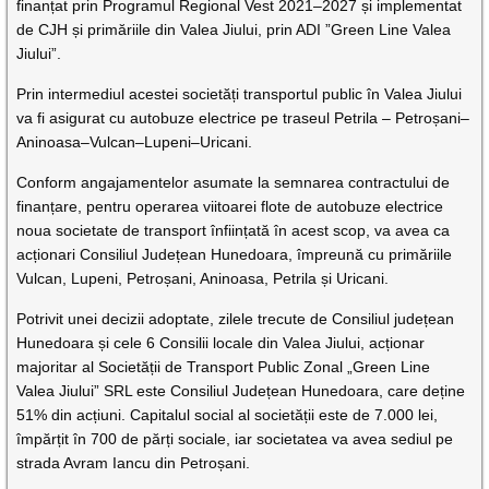
finanțat prin Programul Regional Vest 2021–2027 și implementat
de CJH și primăriile din Valea Jiului, prin ADI ”Green Line Valea
Jiului”.
Prin intermediul acestei societăți transportul public în Valea Jiului
va fi asigurat cu autobuze electrice pe traseul Petrila – Petroșani–
Aninoasa–Vulcan–Lupeni–Uricani.
Conform angajamentelor asumate la semnarea contractului de
finanțare, pentru operarea viitoarei flote de autobuze electrice
noua societate de transport înființată în acest scop, va avea ca
acționari Consiliul Județean Hunedoara, împreună cu primăriile
Vulcan, Lupeni, Petroșani, Aninoasa, Petrila și Uricani.
Potrivit unei decizii adoptate, zilele trecute de Consiliul județean
Hunedoara și cele 6 Consilii locale din Valea Jiului, acționar
majoritar al Societății de Transport Public Zonal „Green Line
Valea Jiului” SRL este Consiliul Județean Hunedoara, care deține
51% din acțiuni. Capitalul social al societății este de 7.000 lei,
împărțit în 700 de părți sociale, iar societatea va avea sediul pe
strada Avram Iancu din Petroșani.