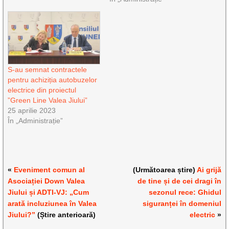
S-au semnat contractele
pentru achiziția autobuzelor
electrice din proiectul
”Green Line Valea Jiului”
25 aprilie 2023
În „Administrație”
«
Eveniment comun al
(Următoarea știre)
Ai grijă
Asociației Down Valea
de tine și de cei dragi în
Jiului și ADTI-VJ: „Cum
sezonul rece: Ghidul
arată incluziunea în Valea
siguranței în domeniul
Jiului?”
(Știre anterioară)
electric
»