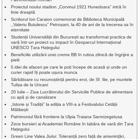
Proiectul noului stadion „Corvinul 1921 Hunedoara” intră în
linie dreaptă
Scriitorul Ion Caraion comemorat de Biblioteca Municipală
,,Valeriu Butulescu” Petroșani, la 40 de ani de la trecerea sa în
eternitate
Studenții Universității din București au transformat practica de
vară într-un proiect cu impact în Geoparcul Internațional
UNESCO Țara Hațegului
Beneficiile utilizării unei creme BB în rutina zilnică de îngrijire a
pielii
5 idei de afaceri pe care le poți începe de acasă și unde un
curier rapid îți poate ușura munca
Sărbătoare cu recunoștință pentru eroi, de Sf. Ilie, pe muntele
Tulișa de la Uricani
20 Iulie – Ziua Lucrătorului din Serviciile Publice de alimentare
cu apă și de canalizare
„Istorie și Tradiții” la ediția a VIII-a a Festivalului Cetății
Mălăiești
Patrimoniul fără frontiere la Ulpia Traiana Sarmizegetusa
Zece bursieri ai Academiei Române în tabăra de vară din Țara
Hațegului
Green Line Valea Jiului: Toleranță zero față de amenințări,