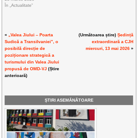
În „Actualitate”
«
„Valea Jiului – Poarta
(Următoarea știre)
Ședință
Sudică a Transilvaniei”, o
extraordinară a CJH
posibilă direcție de
miercuri, 13 mai 2026
»
poziționare strategică a
turismului din Valea Jiului
propusă de OMD-VJ
(Știre
anterioară)
ȘTIRI ASEMĂNĂTOARE