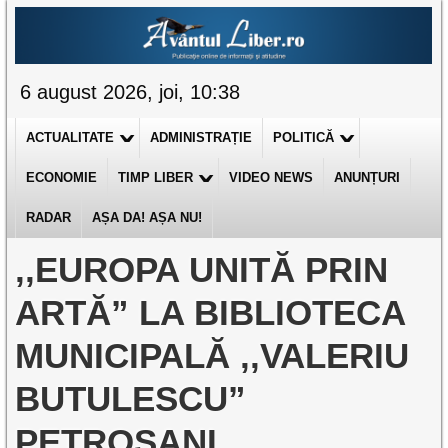
6 august 2026, joi, 10:38
ACTUALITATE
ADMINISTRAȚIE
POLITICĂ
ECONOMIE
TIMP LIBER
VIDEO NEWS
ANUNȚURI
RADAR
AȘA DA! AȘA NU!
,,EUROPA UNITĂ PRIN
ARTĂ” LA BIBLIOTECA
MUNICIPALĂ ,,VALERIU
BUTULESCU”
PETROȘANI