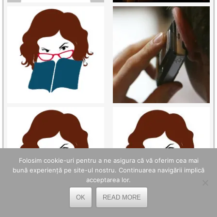
Folosim cookie-uri pentru a ne asigura că vă oferim cea mai
bună experiență pe site-ul nostru. Continuarea navigării implică
acceptarea lor.
OK
READ MORE