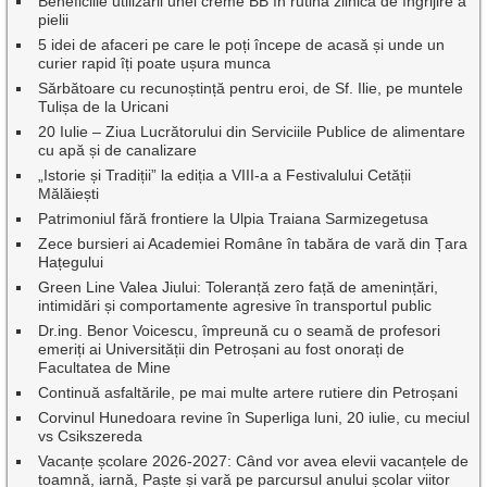
Beneficiile utilizării unei creme BB în rutina zilnică de îngrijire a
pielii
5 idei de afaceri pe care le poți începe de acasă și unde un
curier rapid îți poate ușura munca
Sărbătoare cu recunoștință pentru eroi, de Sf. Ilie, pe muntele
Tulișa de la Uricani
20 Iulie – Ziua Lucrătorului din Serviciile Publice de alimentare
cu apă și de canalizare
„Istorie și Tradiții” la ediția a VIII-a a Festivalului Cetății
Mălăiești
Patrimoniul fără frontiere la Ulpia Traiana Sarmizegetusa
Zece bursieri ai Academiei Române în tabăra de vară din Țara
Hațegului
Green Line Valea Jiului: Toleranță zero față de amenințări,
intimidări și comportamente agresive în transportul public
Dr.ing. Benor Voicescu, împreună cu o seamă de profesori
emeriți ai Universității din Petroșani au fost onorați de
Facultatea de Mine
Continuă asfaltările, pe mai multe artere rutiere din Petroșani
Corvinul Hunedoara revine în Superliga luni, 20 iulie, cu meciul
vs Csikszereda
Vacanțe școlare 2026-2027: Când vor avea elevii vacanțele de
toamnă, iarnă, Paște și vară pe parcursul anului școlar viitor