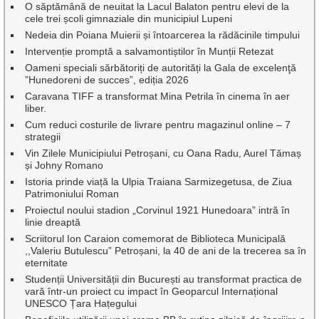
O săptămână de neuitat la Lacul Balaton pentru elevi de la
cele trei școli gimnaziale din municipiul Lupeni
Nedeia din Poiana Muierii și întoarcerea la rădăcinile timpului
Intervenție promptă a salvamontiștilor în Munții Retezat
Oameni speciali sărbătoriți de autorități la Gala de excelenţă
”Hunedoreni de succes”, ediția 2026
Caravana TIFF a transformat Mina Petrila în cinema în aer
liber.
Cum reduci costurile de livrare pentru magazinul online – 7
strategii
Vin Zilele Municipiului Petroșani, cu Oana Radu, Aurel Tămaș
și Johny Romano
Istoria prinde viață la Ulpia Traiana Sarmizegetusa, de Ziua
Patrimoniului Roman
Proiectul noului stadion „Corvinul 1921 Hunedoara” intră în
linie dreaptă
Scriitorul Ion Caraion comemorat de Biblioteca Municipală
,,Valeriu Butulescu” Petroșani, la 40 de ani de la trecerea sa în
eternitate
Studenții Universității din București au transformat practica de
vară într-un proiect cu impact în Geoparcul Internațional
UNESCO Țara Hațegului