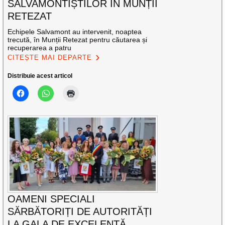
SALVAMONTIȘTILOR ÎN MUNȚII
RETEZAT
Echipele Salvamont au intervenit, noaptea
trecută, în Munții Retezat pentru căutarea și
recuperarea a patru
CITEȘTE MAI DEPARTE
Distribuie acest articol
OAMENI SPECIALI
SĂRBĂTORIȚI DE AUTORITĂȚI
LA GALA DE EXCELENŢĂ