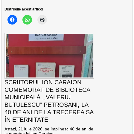
Distribuie acest articol
SCRIITORUL ION CARAION
COMEMORAT DE BIBLIOTECA
MUNICIPALĂ ,,VALERIU
BUTULESCU” PETROȘANI, LA
40 DE ANI DE LA TRECEREA SA
ÎN ETERNITATE
Astăzi, 21 iulie 2026, se împlinesc 40 de ani de
la moartea lui Ion Caraion