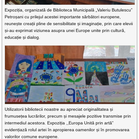
Expoziția, organizată de Biblioteca Municipală „Valeriu Butulescu”
Petroșani cu prilejul acestei importante sărbători europene,
reunește creații pline de sensibilitate și imaginație, prin care elevii
și-au exprimat viziunea asupra unei Europe unite prin cultură,
educație și dialog.
Utilizatorii bibliotecii noastre au apreciat originalitatea și
frumusețea lucrărilor, precum și mesajele pozitive transmise prin
intermediul acestora. Expoziția ,,Europa Unită prin artă”
evidențiază rolul artei în apropierea oamenilor și în promovarea
valorilor comune europene.