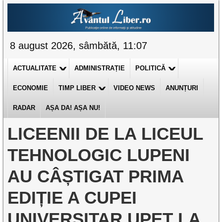
8 august 2026, sâmbătă, 11:07
ACTUALITATE
ADMINISTRAȚIE
POLITICĂ
ECONOMIE
TIMP LIBER
VIDEO NEWS
ANUNȚURI
RADAR
AȘA DA! AȘA NU!
LICEENII DE LA LICEUL
TEHNOLOGIC LUPENI
AU CÂȘTIGAT PRIMA
EDIȚIE A CUPEI
UNIVERSITAR UPET LA