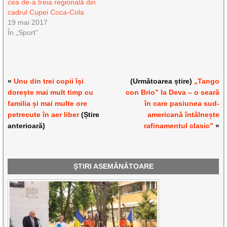
cea de-a treia regională din
cadrul Cupei Coca-Cola
19 mai 2017
În „Sport”
«
Unu din trei copii își
(Următoarea știre)
„Tango
dorește mai mult timp cu
con Brio” la Deva – o seară
familia și mai multe ore
în care pasiunea sud-
petrecute în aer liber
(Știre
americană întâlnește
anterioară)
rafinamentul clasic”
»
ȘTIRI ASEMĂNĂTOARE