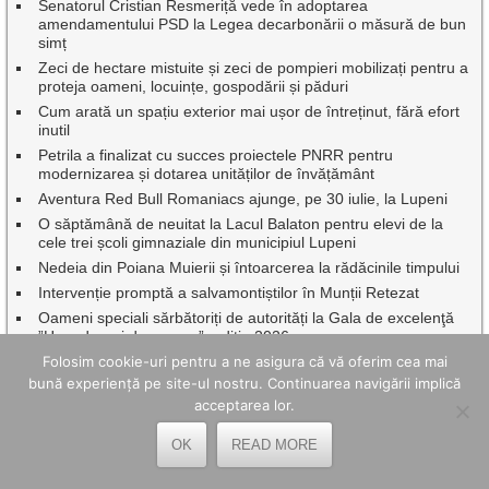
Senatorul Cristian Resmeriță vede în adoptarea
amendamentului PSD la Legea decarbonării o măsură de bun
simț
Zeci de hectare mistuite și zeci de pompieri mobilizați pentru a
proteja oameni, locuințe, gospodării și păduri
Cum arată un spațiu exterior mai ușor de întreținut, fără efort
inutil
Petrila a finalizat cu succes proiectele PNRR pentru
modernizarea și dotarea unităților de învățământ
Aventura Red Bull Romaniacs ajunge, pe 30 iulie, la Lupeni
O săptămână de neuitat la Lacul Balaton pentru elevi de la
cele trei școli gimnaziale din municipiul Lupeni
Nedeia din Poiana Muierii și întoarcerea la rădăcinile timpului
Intervenție promptă a salvamontiștilor în Munții Retezat
Oameni speciali sărbătoriți de autorități la Gala de excelenţă
”Hunedoreni de succes”, ediția 2026
Caravana TIFF a transformat Mina Petrila în cinema în aer
Folosim cookie-uri pentru a ne asigura că vă oferim cea mai
liber.
bună experiență pe site-ul nostru. Continuarea navigării implică
Cum reduci costurile de livrare pentru magazinul online – 7
acceptarea lor.
strategii
OK
READ MORE
Vin Zilele Municipiului Petroșani, cu Oana Radu, Aurel Tămaș
și Johny Romano