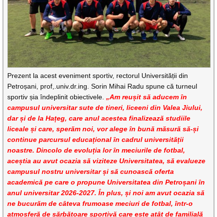
Prezent la acest eveniment sportiv, rectorul Universității din
Petroșani, prof,.univ.dr.ing. Sorin Mihai Radu spune că turneul
sportiv șia îndeplinit obiectivele.
„Am reușit să aducem în
campusul universitar sute de tineri, liceeni din Valea Jiului,
dar și de la Hațeg, care anul acestea finalizează studiile
liceale și care, sperăm noi, vor alege în bună măsură să-și
continue parcursul educațional în cadrul universității
noastre. Dincolo de evoluția lor în meciurile de fotbal,
aceștia au avut ocazia să viziteze Universitatea, să evalueze
campusul nostru universitar și să cunoască oferta
academică pe care o propune Universitatea din Petroșani în
anul universitar 2026-2027. În plus, și noi am avut ocazia să
ne bucurăm de câteva frumoase meciuri de fotbal, într-o
atmosferă de sărbătoare sportivă care este atât de familială