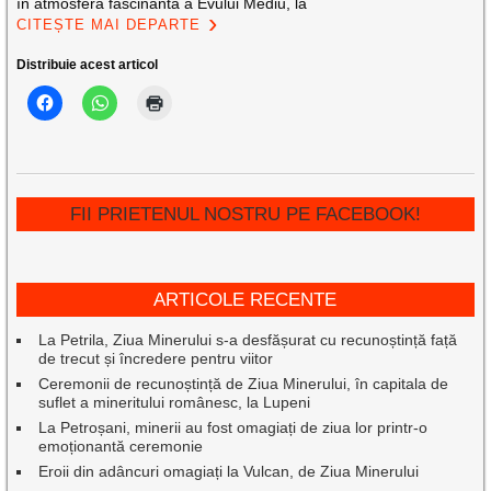
în atmosfera fascinantă a Evului Mediu, la
CITEȘTE MAI DEPARTE
Distribuie acest articol
FII PRIETENUL NOSTRU PE FACEBOOK!
ARTICOLE RECENTE
La Petrila, Ziua Minerului s-a desfășurat cu recunoștință față
de trecut și încredere pentru viitor
Ceremonii de recunoștință de Ziua Minerului, în capitala de
suflet a mineritului românesc, la Lupeni
La Petroșani, minerii au fost omagiați de ziua lor printr-o
emoționantă ceremonie
Eroii din adâncuri omagiați la Vulcan, de Ziua Minerului