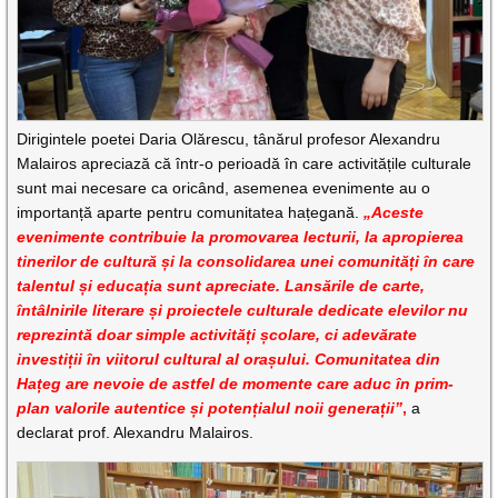
Dirigintele poetei Daria Olărescu, tânărul profesor Alexandru
Malairos apreciază că într-o perioadă în care activitățile culturale
sunt mai necesare ca oricând, asemenea evenimente au o
importanță aparte pentru comunitatea hațegană.
„Aceste
evenimente contribuie la promovarea lecturii, la apropierea
tinerilor de cultură și la consolidarea unei comunități în care
talentul și educația sunt apreciate. Lansările de carte,
întâlnirile literare și proiectele culturale dedicate elevilor nu
reprezintă doar simple activități școlare, ci adevărate
investiții în viitorul cultural al orașului. Comunitatea din
Hațeg are nevoie de astfel de momente care aduc în prim-
plan valorile autentice și potențialul noii generații”
,
a
declarat prof. Alexandru Malairos.