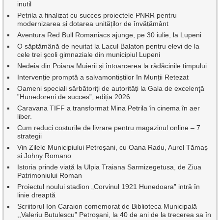
inutil
Petrila a finalizat cu succes proiectele PNRR pentru
modernizarea și dotarea unităților de învățământ
Aventura Red Bull Romaniacs ajunge, pe 30 iulie, la Lupeni
O săptămână de neuitat la Lacul Balaton pentru elevi de la
cele trei școli gimnaziale din municipiul Lupeni
Nedeia din Poiana Muierii și întoarcerea la rădăcinile timpului
Intervenție promptă a salvamontiștilor în Munții Retezat
Oameni speciali sărbătoriți de autorități la Gala de excelenţă
”Hunedoreni de succes”, ediția 2026
Caravana TIFF a transformat Mina Petrila în cinema în aer
liber.
Cum reduci costurile de livrare pentru magazinul online – 7
strategii
Vin Zilele Municipiului Petroșani, cu Oana Radu, Aurel Tămaș
și Johny Romano
Istoria prinde viață la Ulpia Traiana Sarmizegetusa, de Ziua
Patrimoniului Roman
Proiectul noului stadion „Corvinul 1921 Hunedoara” intră în
linie dreaptă
Scriitorul Ion Caraion comemorat de Biblioteca Municipală
,,Valeriu Butulescu” Petroșani, la 40 de ani de la trecerea sa în