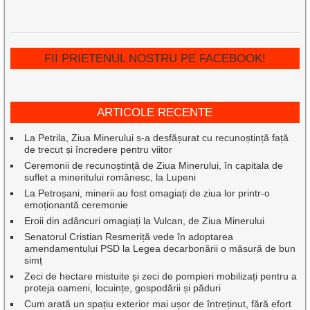
FII PRIETENUL NOSTRU PE FACEBOOK!
ARTICOLE RECENTE
La Petrila, Ziua Minerului s-a desfășurat cu recunoștință față
de trecut și încredere pentru viitor
Ceremonii de recunoștință de Ziua Minerului, în capitala de
suflet a mineritului românesc, la Lupeni
La Petroșani, minerii au fost omagiați de ziua lor printr-o
emoționantă ceremonie
Eroii din adâncuri omagiați la Vulcan, de Ziua Minerului
Senatorul Cristian Resmeriță vede în adoptarea
amendamentului PSD la Legea decarbonării o măsură de bun
simț
Zeci de hectare mistuite și zeci de pompieri mobilizați pentru a
proteja oameni, locuințe, gospodării și păduri
Cum arată un spațiu exterior mai ușor de întreținut, fără efort