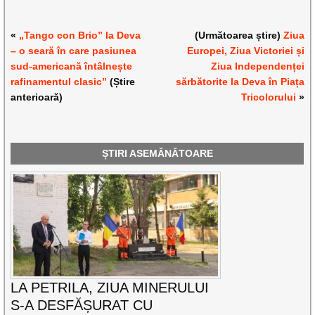
«
„Tango con Brio” la Deva
(Următoarea știre)
Ziua
– o seară în care pasiunea
Europei, Ziua Victoriei și
sud-americană întâlnește
Ziua Independenței
rafinamentul clasic”
(Știre
sărbătorite la Deva în Piața
anterioară)
Tricolorului
»
ȘTIRI ASEMĂNĂTOARE
LA PETRILA, ZIUA MINERULUI
S-A DESFĂȘURAT CU