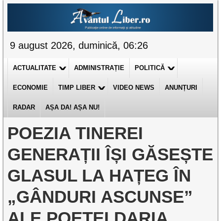
9 august 2026, duminică, 06:26
ACTUALITATE
ADMINISTRAȚIE
POLITICĂ
ECONOMIE
TIMP LIBER
VIDEO NEWS
ANUNȚURI
RADAR
AȘA DA! AȘA NU!
POEZIA TINEREI
GENERAȚII ÎȘI GĂSEȘTE
GLASUL LA HAȚEG ÎN
„GÂNDURI ASCUNSE”
ALE POETEI DARIA