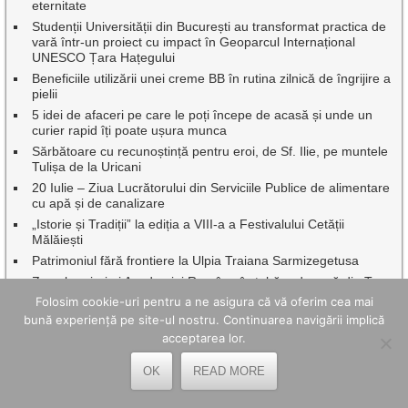
eternitate
Studenții Universității din București au transformat practica de
vară într-un proiect cu impact în Geoparcul Internațional
UNESCO Țara Hațegului
Beneficiile utilizării unei creme BB în rutina zilnică de îngrijire a
pielii
5 idei de afaceri pe care le poți începe de acasă și unde un
curier rapid îți poate ușura munca
Sărbătoare cu recunoștință pentru eroi, de Sf. Ilie, pe muntele
Tulișa de la Uricani
20 Iulie – Ziua Lucrătorului din Serviciile Publice de alimentare
cu apă și de canalizare
„Istorie și Tradiții” la ediția a VIII-a a Festivalului Cetății
Mălăiești
Patrimoniul fără frontiere la Ulpia Traiana Sarmizegetusa
Zece bursieri ai Academiei Române în tabăra de vară din Țara
Hațegului
Folosim cookie-uri pentru a ne asigura că vă oferim cea mai
Green Line Valea Jiului: Toleranță zero față de amenințări,
bună experiență pe site-ul nostru. Continuarea navigării implică
intimidări și comportamente agresive în transportul public
acceptarea lor.
Dr.ing. Benor Voicescu, împreună cu o seamă de profesori
emeriți ai Universității din Petroșani au fost onorați de
OK
READ MORE
Facultatea de Mine
Continuă asfaltările, pe mai multe artere rutiere din Petroșani