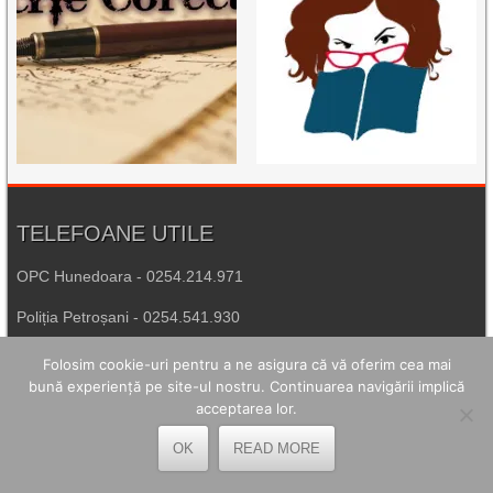
TELEFOANE UTILE
OPC Hunedoara - 0254.214.971
Poliția Petroșani - 0254.541.930
Agenția de Protecția Mediului Hunedoara - 0254.215.445
Folosim cookie-uri pentru a ne asigura că vă oferim cea mai
bună experiență pe site-ul nostru. Continuarea navigării implică
Spitalul de Urgență Petroșani - 0254.544.321
acceptarea lor.
Număr Unic de Urgență - 112
OK
READ MORE