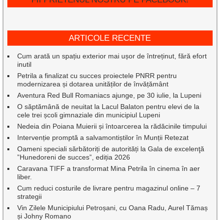
ARTICOLE RECENTE
Cum arată un spațiu exterior mai ușor de întreținut, fără efort
inutil
Petrila a finalizat cu succes proiectele PNRR pentru
modernizarea și dotarea unităților de învățământ
Aventura Red Bull Romaniacs ajunge, pe 30 iulie, la Lupeni
O săptămână de neuitat la Lacul Balaton pentru elevi de la
cele trei școli gimnaziale din municipiul Lupeni
Nedeia din Poiana Muierii și întoarcerea la rădăcinile timpului
Intervenție promptă a salvamontiștilor în Munții Retezat
Oameni speciali sărbătoriți de autorități la Gala de excelenţă
”Hunedoreni de succes”, ediția 2026
Caravana TIFF a transformat Mina Petrila în cinema în aer
liber.
Cum reduci costurile de livrare pentru magazinul online – 7
strategii
Vin Zilele Municipiului Petroșani, cu Oana Radu, Aurel Tămaș
și Johny Romano