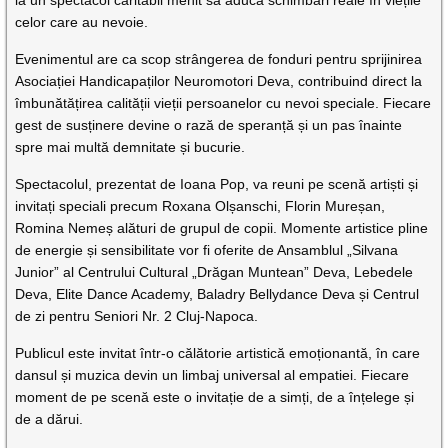
la un spectacol caritabil menit să aducă schimbări reale în viețile
celor care au nevoie.
Evenimentul are ca scop strângerea de fonduri pentru sprijinirea
Asociației Handicapaților Neuromotori Deva, contribuind direct la
îmbunătățirea calității vieții persoanelor cu nevoi speciale. Fiecare
gest de susținere devine o rază de speranță și un pas înainte
spre mai multă demnitate și bucurie.
Spectacolul, prezentat de Ioana Pop, va reuni pe scenă artiști și
invitați speciali precum Roxana Olșanschi, Florin Mureșan,
Romina Nemeș alături de grupul de copii. Momente artistice pline
de energie și sensibilitate vor fi oferite de Ansamblul „Silvana
Junior” al Centrului Cultural „Drăgan Muntean” Deva, Lebedele
Deva, Elite Dance Academy, Baladry Bellydance Deva și Centrul
de zi pentru Seniori Nr. 2 Cluj-Napoca.
Publicul este invitat într-o călătorie artistică emoționantă, în care
dansul și muzica devin un limbaj universal al empatiei. Fiecare
moment de pe scenă este o invitație de a simți, de a înțelege și
de a dărui.