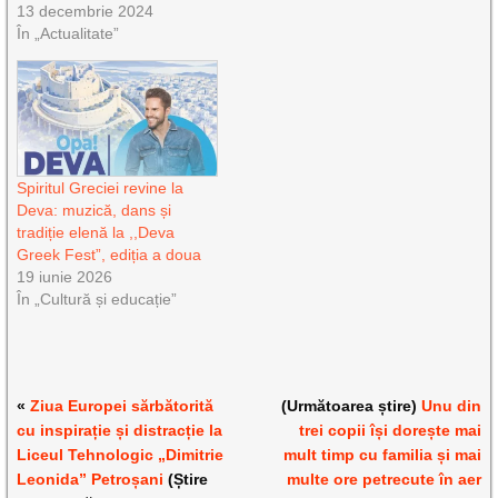
13 decembrie 2024
În „Actualitate”
Spiritul Greciei revine la
Deva: muzică, dans și
tradiție elenă la ,,Deva
Greek Fest”, ediția a doua
19 iunie 2026
În „Cultură și educație”
«
Ziua Europei sărbătorită
(Următoarea știre)
Unu din
cu inspirație și distracție la
trei copii își dorește mai
Liceul Tehnologic „Dimitrie
mult timp cu familia și mai
Leonida” Petroșani
(Știre
multe ore petrecute în aer