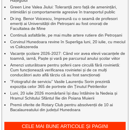
Hațegului
Green Line Valea Jiului: Toleranță zero față de amenințări,
intimidări și comportamente agresive în transportul public
Dr.ing. Benor Voicescu, împreună cu o seamă de profesori
emeriți ai Universității din Petroșani au fost onorați de
Facultatea de Mine
Continuă asfaltările, pe mai multe artere rutiere din Petroșani
Corvinul Hunedoara revine în Superliga luni, 20 iulie, cu meciul
vs Csikszereda
Vacanțe școlare 2026-2027: Când vor avea elevii vacanțele de
toamnă, iarnă, Paște și vară pe parcursul anului școlar viitor
Amenzi usturătoare pentru șoferii care circulă fără rovinietă:
Cum funcționează verificarea rovinietei și de ce mulți
conducători auto află târziu că au fost sancționați
”Fotograful de serviciu” Vasile Laurențiu Sorin prezintă
expoziția celor 365 de portrete din Ținutul Petrilenilor
Luni, 20 iulie 2026 momârlanii își dau întâlnire la Nedeia și
Hramul Schitului Sfântul Ilie din Poiana Muierii
Premii oferite de Rotary Club pentru absolvenții de 10 ai
Bacalaureatului din județul Hunedoara
CELE MAI BUNE ARTICOLE ȘI PAGINI