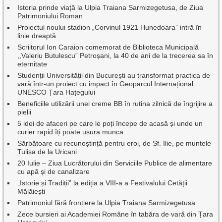
Istoria prinde viață la Ulpia Traiana Sarmizegetusa, de Ziua
Patrimoniului Roman
Proiectul noului stadion „Corvinul 1921 Hunedoara” intră în
linie dreaptă
Scriitorul Ion Caraion comemorat de Biblioteca Municipală
,,Valeriu Butulescu” Petroșani, la 40 de ani de la trecerea sa în
eternitate
Studenții Universității din București au transformat practica de
vară într-un proiect cu impact în Geoparcul Internațional
UNESCO Țara Hațegului
Beneficiile utilizării unei creme BB în rutina zilnică de îngrijire a
pielii
5 idei de afaceri pe care le poți începe de acasă și unde un
curier rapid îți poate ușura munca
Sărbătoare cu recunoștință pentru eroi, de Sf. Ilie, pe muntele
Tulișa de la Uricani
20 Iulie – Ziua Lucrătorului din Serviciile Publice de alimentare
cu apă și de canalizare
„Istorie și Tradiții” la ediția a VIII-a a Festivalului Cetății
Mălăiești
Patrimoniul fără frontiere la Ulpia Traiana Sarmizegetusa
Zece bursieri ai Academiei Române în tabăra de vară din Țara