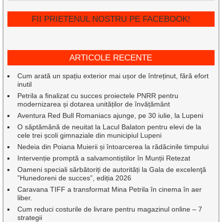
FII PRIETENUL NOSTRU PE FACEBOOK!
ARTICOLE RECENTE
Cum arată un spațiu exterior mai ușor de întreținut, fără efort
inutil
Petrila a finalizat cu succes proiectele PNRR pentru
modernizarea și dotarea unităților de învățământ
Aventura Red Bull Romaniacs ajunge, pe 30 iulie, la Lupeni
O săptămână de neuitat la Lacul Balaton pentru elevi de la
cele trei școli gimnaziale din municipiul Lupeni
Nedeia din Poiana Muierii și întoarcerea la rădăcinile timpului
Intervenție promptă a salvamontiștilor în Munții Retezat
Oameni speciali sărbătoriți de autorități la Gala de excelenţă
”Hunedoreni de succes”, ediția 2026
Caravana TIFF a transformat Mina Petrila în cinema în aer
liber.
Cum reduci costurile de livrare pentru magazinul online – 7
strategii