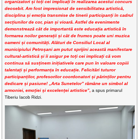
organizatori și toți cei implicați în realizarea acestui concurs
deosebit. Am fost impresionat de sensibilitatea artistică,
disciplina și emoția transmise de tinerii participanți în cadrul
secțiunilor de cor, pian și vioară. Astfel de evenimente
demonstrează cât de importantă este educația artistică în
formarea noilor generații și cât de frumos poate uni muzica
oameni și comunități. Alături de Consiliul Local al
municipiului Petroșani am putut sprijini această manifestare
cultural-artistică și îi asigur pe toți cei implicați că vom
continua să susținem inițiativele care pun în valoare copiii
talentați și performanța în educație. Felicitări tuturor
participanților, profesorilor coordonatori și părinților pentru
dedicare și pasiune! „Arta Sunetelor” rămâne un simbol al
armoniei, emoției și excelenței artistice”
,
a spus primarul
Tiberiu Iacob Ridzi.