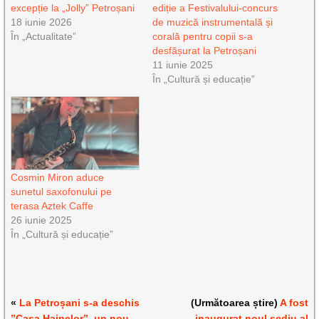
excepție la „Jolly” Petroșani
ediție a Festivalului-concurs
18 iunie 2026
de muzică instrumentală și
În „Actualitate”
corală pentru copii s-a
desfășurat la Petroșani
11 iunie 2025
În „Cultură și educație”
Cosmin Miron aduce
sunetul saxofonului pe
terasa Aztek Caffe
26 iunie 2025
În „Cultură și educație”
«
La Petroșani s-a deschis
(Următoarea știre)
A fost
”Casa Hainelor”, un nou
inaugurat noul sediu al