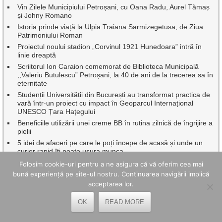
Vin Zilele Municipiului Petroșani, cu Oana Radu, Aurel Tămaș
și Johny Romano
Istoria prinde viață la Ulpia Traiana Sarmizegetusa, de Ziua
Patrimoniului Roman
Proiectul noului stadion „Corvinul 1921 Hunedoara” intră în
linie dreaptă
Scriitorul Ion Caraion comemorat de Biblioteca Municipală
,,Valeriu Butulescu” Petroșani, la 40 de ani de la trecerea sa în
eternitate
Studenții Universității din București au transformat practica de
vară într-un proiect cu impact în Geoparcul Internațional
UNESCO Țara Hațegului
Beneficiile utilizării unei creme BB în rutina zilnică de îngrijire a
pielii
5 idei de afaceri pe care le poți începe de acasă și unde un
curier rapid îți poate ușura munca
Sărbătoare cu recunoștință pentru eroi, de Sf. Ilie, pe muntele
Folosim cookie-uri pentru a ne asigura că vă oferim cea mai
Tulișa de la Uricani
bună experiență pe site-ul nostru. Continuarea navigării implică
20 Iulie – Ziua Lucrătorului din Serviciile Publice de alimentare
acceptarea lor.
cu apă și de canalizare
„Istorie și Tradiții” la ediția a VIII-a a Festivalului Cetății
OK
READ MORE
Mălăiești
Patrimoniul fără frontiere la Ulpia Traiana Sarmizegetusa