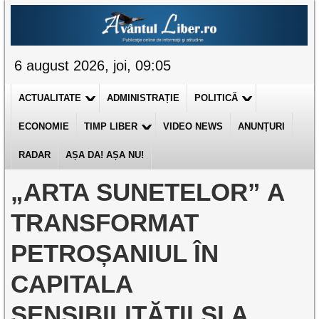
6 august 2026, joi, 09:05
ACTUALITATE
ADMINISTRAȚIE
POLITICĂ
ECONOMIE
TIMP LIBER
VIDEO NEWS
ANUNȚURI
RADAR
AȘA DA! AȘA NU!
„ARTA SUNETELOR” A
TRANSFORMAT
PETROȘANIUL ÎN
CAPITALA
SENSIBILITĂȚII ȘI A