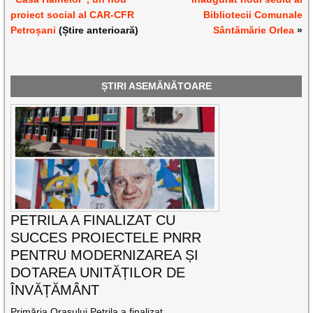
proiect social al CAR-CFR
Bibliotecii Comunale
Petroșani
(Știre anterioară)
Sântămărie Orlea
»
ȘTIRI ASEMĂNĂTOARE
PETRILA A FINALIZAT CU
SUCCES PROIECTELE PNRR
PENTRU MODERNIZAREA ȘI
DOTAREA UNITĂȚILOR DE
ÎNVĂȚĂMÂNT
Primăria Orașului Petrila a finalizat