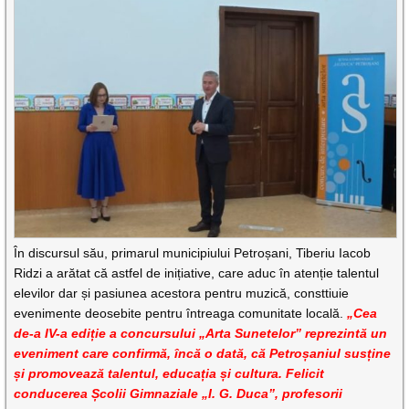
În discursul său, primarul municipiului Petroșani, Tiberiu Iacob
Ridzi a arătat că astfel de inițiative, care aduc în atenție talentul
elevilor dar și pasiunea acestora pentru muzică, consttiuie
evenimente deosebite pentru întreaga comunitate locală.
„Cea
de-a IV-a ediție a concursului „Arta Sunetelor” reprezintă un
eveniment care confirmă, încă o dată, că Petroșaniul susține
și promovează talentul, educația și cultura. Felicit
conducerea Școlii Gimnaziale „I. G. Duca”, profesorii