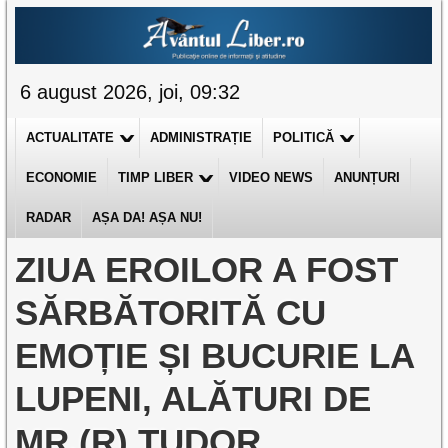
6 august 2026, joi, 09:32
ACTUALITATE
ADMINISTRAȚIE
POLITICĂ
ECONOMIE
TIMP LIBER
VIDEO NEWS
ANUNȚURI
RADAR
AȘA DA! AȘA NU!
ZIUA EROILOR A FOST
SĂRBĂTORITĂ CU
EMOȚIE ȘI BUCURIE LA
LUPENI, ALĂTURI DE
MR.(R) TUDOR