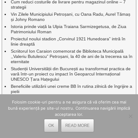
Cum reduci costurile de livrare pentru magazinul online – 7
strategii
Vin Zilele Municipiului Petroșani, cu Oana Radu, Aurel Tămaș
și Johny Romano
Istoria prinde viață la Ulpia Traiana Sarmizegetusa, de Ziua
Patrimoniului Roman
Proiectul noului stadion „Corvinul 1921 Hunedoara” intră în
linie dreaptă
Scriitorul Ion Caraion comemorat de Biblioteca Municipală
,,Valeriu Butulescu” Petroșani, la 40 de ani de la trecerea sa în
eternitate
Studenții Universității din București au transformat practica de
vară într-un proiect cu impact în Geoparcul Internațional
UNESCO Țara Hațegului
Beneficiile utilizării unei creme BB în rutina zilnică de îngrijire a
pielii
5 idei de afaceri pe care le poți începe de acasă și unde un
Folosim cookie-uri pentru a ne asigura că vă oferim cea mai
curier rapid îți poate ușura munca
bună experiență pe site-ul nostru. Continuarea navigării implică
Sărbătoare cu recunoștință pentru eroi, de Sf. Ilie, pe muntele
acceptarea lor.
Tulișa de la Uricani
20 Iulie – Ziua Lucrătorului din Serviciile Publice de alimentare
OK
READ MORE
cu apă și de canalizare
„Istorie și Tradiții” la ediția a VIII-a a Festivalului Cetății