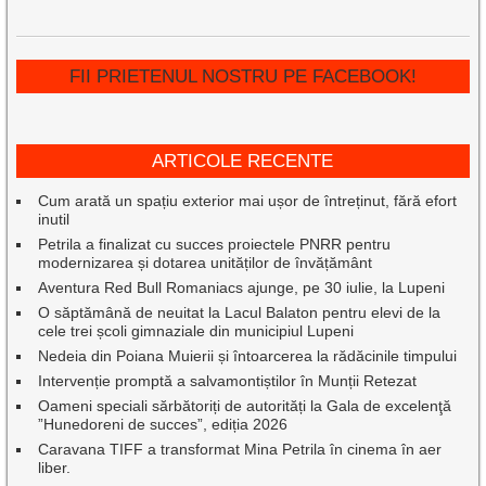
FII PRIETENUL NOSTRU PE FACEBOOK!
ARTICOLE RECENTE
Cum arată un spațiu exterior mai ușor de întreținut, fără efort
inutil
Petrila a finalizat cu succes proiectele PNRR pentru
modernizarea și dotarea unităților de învățământ
Aventura Red Bull Romaniacs ajunge, pe 30 iulie, la Lupeni
O săptămână de neuitat la Lacul Balaton pentru elevi de la
cele trei școli gimnaziale din municipiul Lupeni
Nedeia din Poiana Muierii și întoarcerea la rădăcinile timpului
Intervenție promptă a salvamontiștilor în Munții Retezat
Oameni speciali sărbătoriți de autorități la Gala de excelenţă
”Hunedoreni de succes”, ediția 2026
Caravana TIFF a transformat Mina Petrila în cinema în aer
liber.