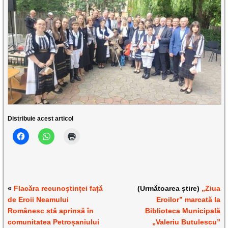
Distribuie acest articol
«
Flacăra recunoștinței față
(Următoarea știre)
„Ziua
de Eroii Neamului
Eroilor” marcată la
Românesc stă aprinsă în
Biblioteca Municipală
comunitatea Petroșaniului
„Valeriu Butulescu”