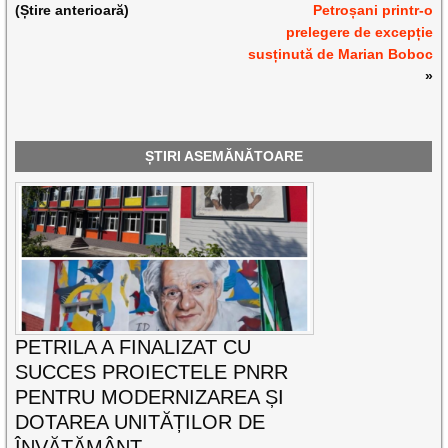
(Știre anterioară)
Petroșani printr-o
prelegere de excepție
susținută de Marian Boboc
»
ȘTIRI ASEMĂNĂTOARE
PETRILA A FINALIZAT CU
SUCCES PROIECTELE PNRR
PENTRU MODERNIZAREA ȘI
DOTAREA UNITĂȚILOR DE
ÎNVĂȚĂMÂNT