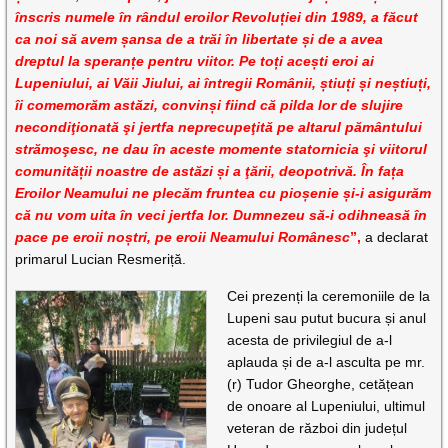
înscris numele în rândul eroilor Revoluției din 1989, a făcut
ca noi să avem șansa de a trăi în libertate și de a avea
dreptul la speranțe pentru viitor. Pe toți acești eroi ai
Lupeniului, ai Văii Jiului, ai întregii Românii, știuți și neștiuți,
îi comemorăm astăzi, convinși fiind că pilda lor de slujire
necondiţionată şi jertfa neprecupeţită pe altarul pământului
strămoşesc, ne dau în aceste momente statornicia şi viitorul
comunității noastre de astăzi și a ţării, deopotrivă. În fața
Eroilor Neamului ne plecăm fruntea cu pioșenie și-i asigurăm
că nu vom uita în veci jertfa lor. Dumnezeu să-i odihneasă în
pace pe eroii noștri, pe eroii Neamului Românesc
”,
a declarat
primarul Lucian Resmeriță.
Cei prezenți la ceremoniile de la
Lupeni sau putut bucura și anul
acesta de privilegiul de a-l
aplauda și de a-l asculta pe mr.
(r) Tudor Gheorghe, cetățean
de onoare al Lupeniului, ultimul
veteran de război din județul