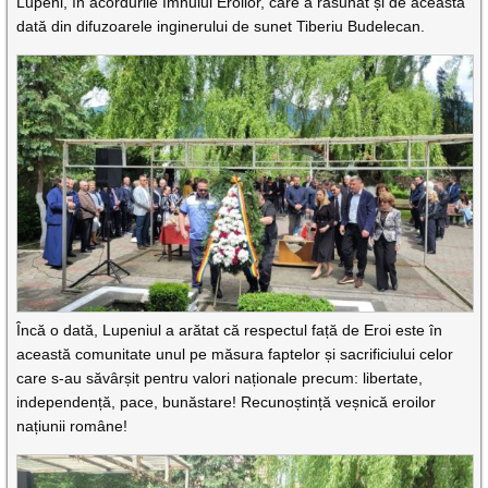
Lupeni, în acordurile Imnului Eroilor, care a răsunat și de această
dată din difuzoarele inginerului de sunet Tiberiu Budelecan.
Încă o dată, Lupeniul a arătat că respectul față de Eroi este în
această comunitate unul pe măsura faptelor și sacrificiului celor
care s-au săvârșit pentru valori naționale precum: libertate,
independență, pace, bunăstare! Recunoștință veșnică eroilor
națiunii române!