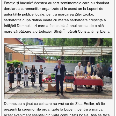
Emoție și bucurie! Acestea au fost sentimentele care au dominat
derularea ceremoniilor organizate și în acest an la Lupeni de
autoritățile publice locale, pentru marcarea Zilei Eroilor,
sărbătorită după datină odată cu marea sărbătoare creștință a
Înălțării Domnului, zi care a fost dublată anul acesta de o altă
mare sărbătoare a ortodoxiei: Sfinții Împărați Constantin și Elena.
Dumnezeu a ținut cu cei care au vrut ca de Ziua Eroilor, să fie
prezenți la ceremoniile organizate la Lupeni, pentru a marca
acest eveniment esențial din viața comunității locale. Așa se face