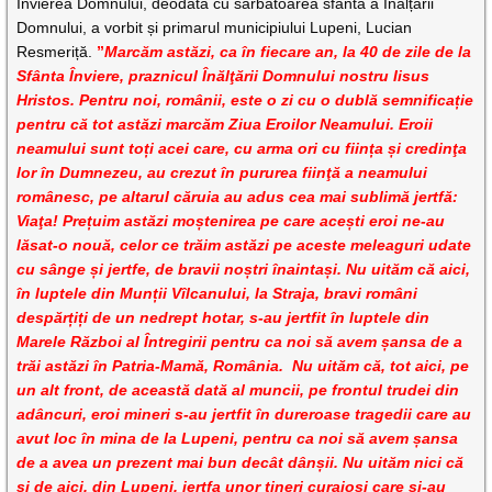
Învierea Domnului, deodată cu sărbătoarea sfântă a Înălțării
Domnului, a vorbit și primarul municipiului Lupeni, Lucian
Resmeriță.
”
Marcăm astăzi, ca în fiecare an, la 40 de zile de la
Sfânta Înviere, praznicul Înălţării Domnului nostru Iisus
Hristos. Pentru noi, românii, este o zi cu o dublă semnificație
pentru că tot astăzi marcăm Ziua Eroilor Neamului. Eroii
neamului sunt toți acei care, cu arma ori cu ființa și credinţa
lor în Dumnezeu, au crezut în pururea fiinţă a neamului
românesc, pe altarul căruia au adus cea mai sublimă jertfă:
Viaţa! Prețuim astăzi moștenirea pe care acești eroi ne-au
lăsat-o nouă, celor ce trăim astăzi pe aceste meleaguri udate
cu sânge și jertfe, de bravii noștri înaintași. Nu uităm că aici,
în luptele din Munții Vîlcanului, la Straja, bravi români
despărțiți de un nedrept hotar, s-au jertfit în luptele din
Marele Război al Întregirii pentru ca noi să avem șansa de a
trăi astăzi în Patria-Mamă, România. Nu uităm că, tot aici, pe
un alt front, de această dată al muncii, pe frontul trudei din
adâncuri, eroi mineri s-au jertfit în dureroase tragedii care au
avut loc în mina de la Lupeni, pentru ca noi să avem șansa
de a avea un prezent mai bun decât dânșii. Nu uităm nici că
și de aici, din Lupeni, jertfa unor tineri curajoși care și-au