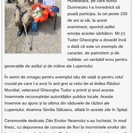
Hunedoara, pe care bunul
Dumnezeu l-a învrednicit să
poată participa, la cei peste 100
de ani ai săi, la acest
eveniment, sporind astfel
emoția acestei sărbători. Mr.(r)
Tudor Gheorghe a dovedit încă
o dată că este un exemplu de
caracter, de patriotism și de
noblețe, un veritabil erou pentru
generațiile de astăzi și de mâine ale Lupeniului.
În semn de omagiu pentru exemplul său de viață și pentru rolul
crucial pe care l-a avut în anii grei ai celui de-al doilea Război
Mondial, veteranul Gheorghe Tudor a primit și anul acesta
însemnele recunoștinței autorităților publice locale. Aceste
însemne au ajuns și la ultima din văduvele de război ale
Lupeniului, doamna Similia Sălcianu, aflată în aceste zile în Spital.
Ceremoniile dedicate Zilei Eroilor Neamului s-au încheiat, în mod
firesc, cu depunerea de coroane de flori la mormintele eroilor din