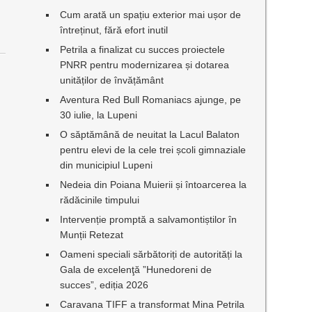
Cum arată un spațiu exterior mai ușor de
întreținut, fără efort inutil
Petrila a finalizat cu succes proiectele
PNRR pentru modernizarea și dotarea
unităților de învățământ
Aventura Red Bull Romaniacs ajunge, pe
30 iulie, la Lupeni
O săptămână de neuitat la Lacul Balaton
pentru elevi de la cele trei școli gimnaziale
din municipiul Lupeni
Nedeia din Poiana Muierii și întoarcerea la
rădăcinile timpului
Intervenție promptă a salvamontiștilor în
Munții Retezat
Oameni speciali sărbătoriți de autorități la
Gala de excelenţă ”Hunedoreni de
succes”, ediția 2026
Caravana TIFF a transformat Mina Petrila