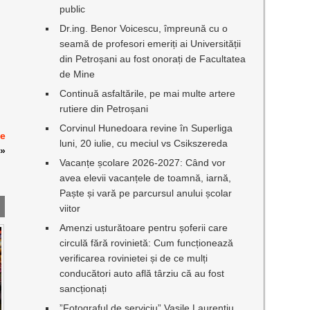
public
Dr.ing. Benor Voicescu, împreună cu o
seamă de profesori emeriți ai Universității
din Petroșani au fost onorați de Facultatea
de Mine
Continuă asfaltările, pe mai multe artere
rutiere din Petroșani
Corvinul Hunedoara revine în Superliga
de
luni, 20 iulie, cu meciul vs Csikszereda
»
Vacanțe școlare 2026-2027: Când vor
avea elevii vacanțele de toamnă, iarnă,
Paște și vară pe parcursul anului școlar
viitor
Amenzi usturătoare pentru șoferii care
circulă fără rovinietă: Cum funcționează
verificarea rovinietei și de ce mulți
conducători auto află târziu că au fost
sancționați
”Fotograful de serviciu” Vasile Laurențiu