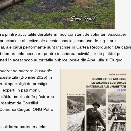
ă printre activitățile derulate în mod constant de voluntarii Asociației
 principalele obiective ale acestei asociații conduse de ing. Imre
nal, ale cărui performanțe sunt înscrise în Cartea Recordurilor. De câțiv
 demersurile necesare pentru înscrierea activităților de plutărit pe
 în acest scop autoritățile publice locale din Alba Iulia și Ciugud.
iderat de aderare la valorile
ceste zile (2-5 iulie 2026) în
uni specialiști de prestigiu
, experți în patrimoniu
unităților implicate în păstrarea
 organizat de Consiliul
ria Comunei Ciugud, ONG Petro
onsolidarea parteneriatelor