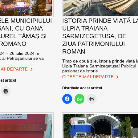
ELE MUNICIPIULUI
ISTORIA PRINDE VIAȚĂ L
ANI, CU OANA
ULPIA TRAIANA
AUREL TĂMAȘ ȘI
SARMIZEGETUSA, DE
 ROMANO
ZIUA PATRIMONIULUI
ROMAN
24 – 26 iulie 2024, în
c al Petroșaniului se va
Timp de două zile, istoria prinde viață l
Ulpia Traiana Sarmizegetusa! Publicul
MAI DEPARTE
pasionat de istorie
CITEȘTE MAI DEPARTE
st articol
Distribuie acest articol