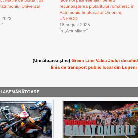
atrimoniul Universal
recunoașterea plutăritului românesc în
Patrimoniu Imaterial al Omenirii,
e 2023
UNESCO
e”
18 august 2025
În „Actualitate”
(Următoarea știre)
Green Line Valea Jiului deschi
linia de transport public local din Lupeni
RI ASEMĂNĂTOARE