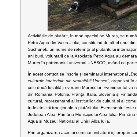
Activitățile de plutărit, în mod special pe Mureș, se număr
Petro Aqua din Valea Jiului, constituind de altfel unul din
Suchanek, un nume de referință al plutăritului internațio
ani buni, voluntarii de la Asociația Petro Aqua au demarat
Mureș în patrimoniul universal UNESCO, având ca parteneri
În acest context se înscrie și seminarul internațional „
Dez
culturale imateriale ale umanității Unesco”,
organizat în a
cele două localități riverane Mureșului. Evenimentul va re
din România, Polonia, Franța, Italia, Slovenia și Finlanda
cultural, reprezentanți ai instituțiilor de cultură și ai com
îndeletnicirii tradiționale a plutăritului. Evenimentul este
Județean Alba, Primăria Municipiului Alba Iulia, Primă
Aqua și Muzeul Național al Unirii Alba Iulia.
Prin organizarea acestui seminar, inițiatorii își propun c