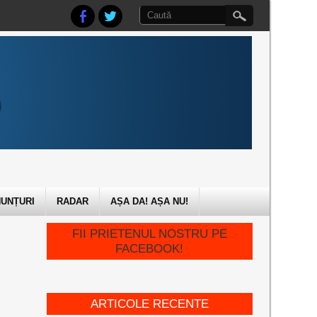
UNȚURI
RADAR
AȘA DA! AȘA NU!
FII PRIETENUL NOSTRU PE
FACEBOOK!
ARTICOLE RECENTE