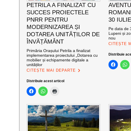
PETRILA A FINALIZAT CU
AVENTU
SUCCES PROIECTELE
ROMANI
PNRR PENTRU
30 IULI
MODERNIZAREA ȘI
Pe data de 3
DOTAREA UNITĂȚILOR DE
Lupeni și zo
nou
ÎNVĂȚĂMÂNT
CITEȘTE 
Primăria Orașului Petrila a finalizat
Distribuie ace
implementarea proiectului „Dotarea cu
mobilier și echipamente digitale a
unităților
CITEȘTE MAI DEPARTE
Distribuie acest articol