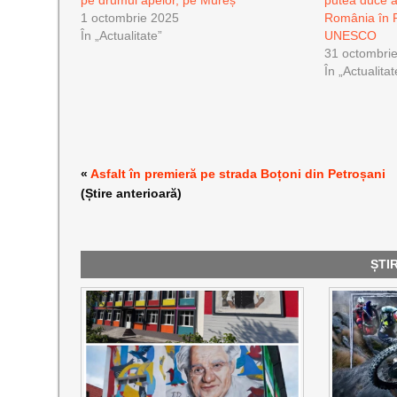
1 octombrie 2025
România în P
În „Actualitate”
UNESCO
31 octombri
În „Actualitat
«
Asfalt în premieră pe strada Boțoni din Petroșani
(Știre anterioară)
ȘTI