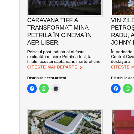
CARAVANA TIFF A
VIN ZIL
TRANSFORMAT MINA
PETROȘ
PETRILA ÎN CINEMA ÎN
RADU, 
AER LIBER.
JOHNY
Peisajul post-industrial al fostei
În perioada 
exploatări miniere Petrila a fost, la
Centrul Civi
finalul acestei săptămâni, martorul unei
desfășura
CITEȘTE MAI DEPARTE
CITEȘTE 
Distribuie acest articol
Distribuie ace