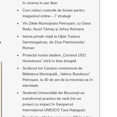
în cinema în aer liber.
Cum reduci costurile de livrare pentru
magazinul online – 7 strategii
Vin Zilele Municipiului Petroșani, cu Oana
Radu, Aurel Tămaș și Johny Romano
Istoria prinde viață la Ulpia Traiana
a
Sarmizegetusa, de Ziua Patrimoniului
Roman
Proiectul noului stadion „Corvinul 1921
Hunedoara” intră în linie dreaptă
Scriitorul Ion Caraion comemorat de
Biblioteca Municipală ,,Valeriu Butulescu”
Petroșani, la 40 de ani de la trecerea sa în
eternitate
Studenții Universității din București au
transformat practica de vară într-un
proiect cu impact în Geoparcul
Internațional UNESCO Țara Hațegului