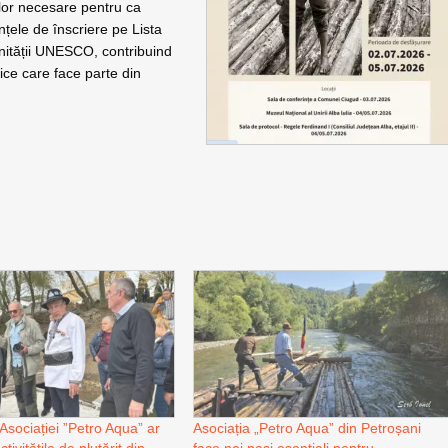
rilor necesare pentru ca
nțele de înscriere pe Lista
anității UNESCO, contribuind
ice care face parte din
a Asociației ”Petro Aqua” ar
Asociația „Petro Aqua” din Petroșani
ivitățile de plutărit din
face noi pași esențiali pentru