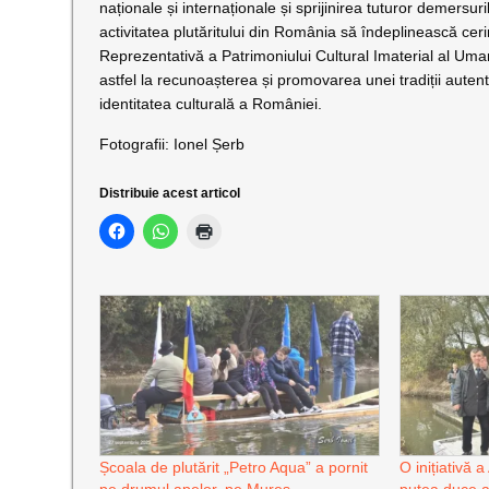
naționale și internaționale și sprijinirea tuturor demersu
activitatea plutăritului din România să îndeplinească ceri
Reprezentativă a Patrimoniului Cultural Imaterial al Um
astfel la recunoașterea și promovarea unei tradiții autent
identitatea culturală a României.
Fotografii: Ionel Șerb
Distribuie acest articol
Școala de plutărit „Petro Aqua” a pornit
O inițiativă 
pe drumul apelor, pe Mureș
putea duce act