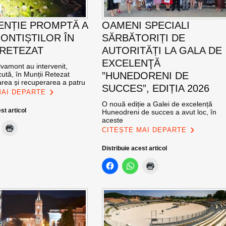
ENȚIE PROMPTĂ A
OAMENI SPECIALI
ONTIȘTILOR ÎN
SĂRBĂTORIȚI DE
 RETEZAT
AUTORITĂȚI LA GALA DE
EXCELENŢĂ
vamont au intervenit,
ută, în Munții Retezat
”HUNEDORENI DE
area și recuperarea a patru
SUCCES”, EDIȚIA 2026
MAI DEPARTE
O nouă ediție a Galei de excelență
st articol
Huneodreni de succes a avut loc, în
aceste
CITEȘTE MAI DEPARTE
Distribuie acest articol