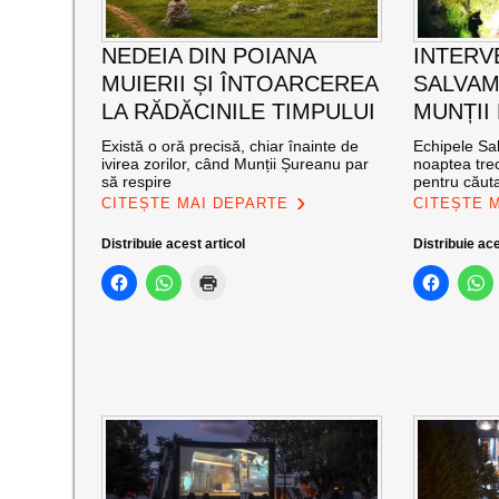
NEDEIA DIN POIANA
INTERV
MUIERII ȘI ÎNTOARCEREA
SALVAM
LA RĂDĂCINILE TIMPULUI
MUNȚII
Există o oră precisă, chiar înainte de
Echipele Sal
ivirea zorilor, când Munții Șureanu par
noaptea trec
să respire
pentru căut
CITEȘTE MAI DEPARTE
CITEȘTE 
Distribuie acest articol
Distribuie ace