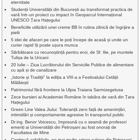
eternitate
Studenții Universității din București au transformat practica de
vară într-un proiect cu impact în Geoparcul Internațional
UNESCO Țara Hațegului
Beneficiile utilizării unei creme BB în rutina zilnică de îngrijire a
pielii
5 idei de afaceri pe care le poți începe de acasă și unde un
curier rapid îți poate ușura munca
Sărbătoare cu recunoștință pentru eroi, de Sf. Ilie, pe muntele
Tulișa de la Uricani
20 Iulie – Ziua Lucrătorului din Serviciile Publice de alimentare
cu apă și de canalizare
„Istorie și Tradiții” la ediția a VIII-a a Festivalului Cetății
Mălăiești
Patrimoniul fără frontiere la Ulpia Traiana Sarmizegetusa
Zece bursieri ai Academiei Române în tabăra de vară din Țara
Hațegului
Green Line Valea Jiului: Toleranță zero față de amenințări,
intimidări și comportamente agresive în transportul public
Dr.ing. Benor Voicescu, împreună cu o seamă de profesori
emeriți ai Universității din Petroșani au fost onorați de
Facultatea de Mine
Continuă asfaltările, pe mai multe artere rutiere din Petroșani