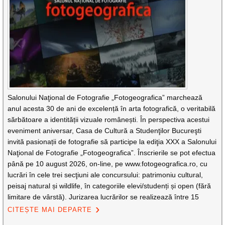
Salonului Naţional de Fotografie „Fotogeografica” marchează
anul acesta 30 de ani de excelență în arta fotografică, o veritabilă
sărbătoare a identității vizuale românești. În perspectiva acestui
eveniment aniversar, Casa de Cultură a Studenţilor Bucureşti
invită pasionații de fotografie să participe la ediţia XXX a Salonului
Naţional de Fotografie „Fotogeografica”. Înscrierile se pot efectua
până pe 10 august 2026, on-line, pe www.fotogeografica.ro, cu
lucrări în cele trei secţiuni ale concursului: patrimoniu cultural,
peisaj natural și wildlife, în categoriile elevi/studenți și open (fără
limitare de vârstă). Jurizarea lucrărilor se realizează între 15
CITEȘTE MAI DEPARTE