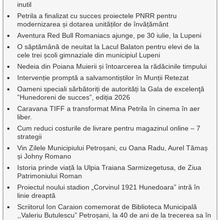
inutil
Petrila a finalizat cu succes proiectele PNRR pentru
modernizarea și dotarea unităților de învățământ
Aventura Red Bull Romaniacs ajunge, pe 30 iulie, la Lupeni
O săptămână de neuitat la Lacul Balaton pentru elevi de la
cele trei școli gimnaziale din municipiul Lupeni
Nedeia din Poiana Muierii și întoarcerea la rădăcinile timpului
Intervenție promptă a salvamontiștilor în Munții Retezat
Oameni speciali sărbătoriți de autorități la Gala de excelenţă
”Hunedoreni de succes”, ediția 2026
Caravana TIFF a transformat Mina Petrila în cinema în aer
liber.
Cum reduci costurile de livrare pentru magazinul online – 7
strategii
Vin Zilele Municipiului Petroșani, cu Oana Radu, Aurel Tămaș
și Johny Romano
Istoria prinde viață la Ulpia Traiana Sarmizegetusa, de Ziua
Patrimoniului Roman
Proiectul noului stadion „Corvinul 1921 Hunedoara” intră în
linie dreaptă
Scriitorul Ion Caraion comemorat de Biblioteca Municipală
,,Valeriu Butulescu” Petroșani, la 40 de ani de la trecerea sa în