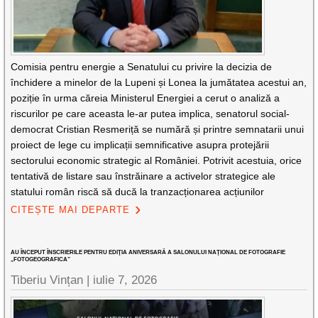
Comisia pentru energie a Senatului cu privire la decizia de
închidere a minelor de la Lupeni și Lonea la jumătatea acestui an,
poziție în urma căreia Ministerul Energiei a cerut o analiză a
riscurilor pe care aceasta le-ar putea implica, senatorul social-
democrat Cristian Resmeriță se numără și printre semnatarii unui
proiect de lege cu implicații semnificative asupra protejării
sectorului economic strategic al României. Potrivit acestuia, orice
tentativă de listare sau înstrăinare a activelor strategice ale
statului român riscă să ducă la tranzacționarea acțiunilor
CITEȘTE MAI DEPARTE
AU ÎNCEPUT ÎNSCRIERILE PENTRU EDIŢIA ANIVERSARĂ A SALONULUI NAŢIONAL DE FOTOGRAFIE
„FOTOGEOGRAFICA”
Tiberiu Vințan |
iulie 7, 2026