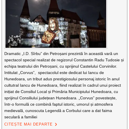
Dramatic „I.D. Sîrbu” din Petroșani prezintă în această vară un
spectacol special realizat de regizorul Constantin Radu Tudosie și
echipa teatrului din Petroșani, cu sprijinul Castelului Corvinilor.
Intitulat „Corvus”, spectacolul este dedicat lui Iancu de
Hunedoara, un tribut adus prestigiosului personaj istoric în anul
cultutral Iancu de Hunedoara, fiind realizat în cadrul unui proiect
inițiat de Consiliul Local și Primăria Municipiului Hunedoara, cu
sprijinul Consiliului județean Hunedoara. „Corvus” povestește,
într-o formulă ce combină faptul istoric, umorul și atmosfera
medievală, cunoscuta Legendă a Corbului care a dat faima
seculară a familiei
CITEȘTE MAI DEPARTE