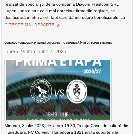
realizat de specialiștii de la compania Diacom Prestcom SRL
Lupeni, una dintre cele mai apreciate firme din regiune, se
desfășoară în ritm alert, fapt care dă încredere beneficiarului că
CITEȘTE MAI DEPARTE
CORVINUL HUNEDOARA PREZINTĂ LOTUL PENTRU SUPERLIGĂ ÎNTR-UN SUPER-EVENIMENT
Tiberiu Vințan |
iulie 7, 2026
Miercuri, 8 iulie 2026, de la ora 19:30, în fața Casei de cultură din
Hunedoara, FC Corvinul Hunedoara 1921 invită suporterii la