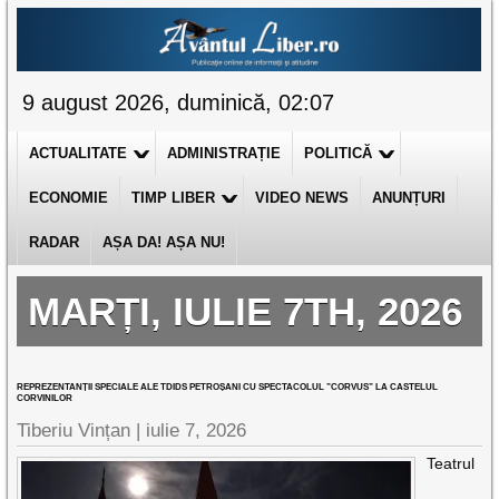
9 august 2026, duminică, 02:07
ACTUALITATE
ADMINISTRAȚIE
POLITICĂ
ECONOMIE
TIMP LIBER
VIDEO NEWS
ANUNȚURI
RADAR
AȘA DA! AȘA NU!
MARȚI, IULIE 7TH, 2026
REPREZENTANȚII SPECIALE ALE TDIDS PETROȘANI CU SPECTACOLUL ”CORVUS” LA CASTELUL
CORVINILOR
Tiberiu Vințan |
iulie 7, 2026
Teatrul