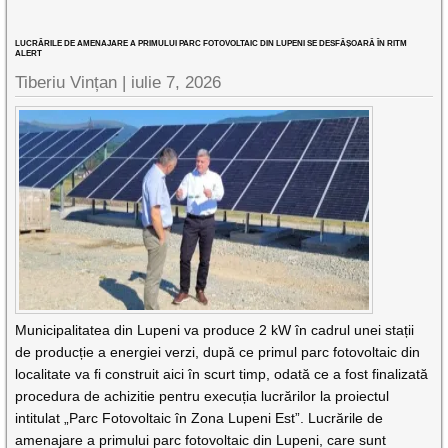
LUCRĂRILE DE AMENAJARE A PRIMULUI PARC FOTOVOLTAIC DIN LUPENI SE DESFĂȘOARĂ ÎN RITM
ALERT
Tiberiu Vințan |
iulie 7, 2026
Municipalitatea din Lupeni va produce 2 kW în cadrul unei stații
de producție a energiei verzi, după ce primul parc fotovoltaic din
localitate va fi construit aici în scurt timp, odată ce a fost finalizată
procedura de achizitie pentru execuția lucrărilor la proiectul
intitulat „Parc Fotovoltaic în Zona Lupeni Est”. Lucrările de
amenajare a primului parc fotovoltaic din Lupeni, care sunt