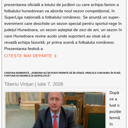
prezentarea oficială a lotului de jucători cu care echipa-fanion a
fotbalului hunedorean va aborda noul sezon competițional, în
SuperLiga națională a fotbalului românesc. Se anunță un super-
eveniment care deschide un sezon special pentru sportul-rege în
județul Hunedoara, un sezon așteptat de zeci de ani, un sezon în
care Hunedoara revine acolo unde suporterii au visat să-și
revadă echipa favorită: pr prima scenă a fotbalului românesc.
Prezentarea festivă a
CITEȘTE MAI DEPARTE
CRISTIAN RESMERIȚĂ: „ROMÂNIA NU ÎȘI POATE PERMITE SĂ ÎȘI VÂNDĂ «PERLELE COROANEI» ÎN PLINĂ
FURTUNĂ ECONOMICĂ ȘI GEOPOLITICĂ!”
Tiberiu Vințan |
iulie 7, 2026
După
ce a
luat o
poziție
fermă
în