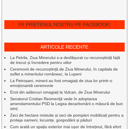
FII PRIETENUL NOSTRU PE FACEBOOK!
ARTICOLE RECENTE
La Petrila, Ziua Minerului s-a desfășurat cu recunoștință față
de trecut și încredere pentru viitor
Ceremonii de recunoștință de Ziua Minerului, în capitala de
suflet a mineritului românesc, la Lupeni
La Petroșani, minerii au fost omagiați de ziua lor printr-o
emoționantă ceremonie
Eroii din adâncuri omagiați la Vulcan, de Ziua Minerului
Senatorul Cristian Resmeriță vede în adoptarea
amendamentului PSD la Legea decarbonării o măsură de bun
simț
Zeci de hectare mistuite și zeci de pompieri mobilizați pentru a
proteja oameni, locuințe, gospodării și păduri
Cum arată un spațiu exterior mai ușor de întreținut, fără efort