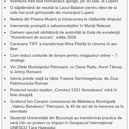
Aventura Red Bull Romaniacs ajunge, pe 30 iulie, la Lupeni
O săptămână de neuitat la Lacul Balaton pentru elevi de la
cele trei școli gimnaziale din municipiul Lupeni
Nedeia din Poiana Muierii și întoarcerea la rădăcinile timpului
Intervenție promptă a salvamontiștilor în Munții Retezat
Oameni speciali sărbătoriți de autorități la Gala de excelenţă
”Hunedoreni de succes”, ediția 2026
Caravana TIFF a transformat Mina Petrila în cinema în aer
liber.
Cum reduci costurile de livrare pentru magazinul online – 7
strategii
Vin Zilele Municipiului Petroșani, cu Oana Radu, Aurel Tămaș
și Johny Romano
Istoria prinde viață la Ulpia Traiana Sarmizegetusa, de Ziua
Patrimoniului Roman
Proiectul noului stadion „Corvinul 1921 Hunedoara” intră în
linie dreaptă
Scriitorul Ion Caraion comemorat de Biblioteca Municipală
,,Valeriu Butulescu” Petroșani, la 40 de ani de la trecerea sa în
eternitate
Studenții Universității din București au transformat practica de
vară într-un proiect cu impact în Geoparcul Internațional
UNESCO Țara Hațegului