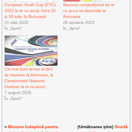
European Youth Cup (EYC)
Sezonul competițional de tir
2022 la tir cu arcul, între 25
cu arcul se deschide la
și 30 iulie, la București
Aninoasa
21 iulie 2022
26 ianuarie 2023
În „Sport”
În „Sport”
Cei mai buni arcași ai țării
se reunesc la Aninoasa, la
Campionatul Național
Outdoor la tir cu arcul
7 august 2025
În „Sport”
«
Misiune îndeplină pentru
(Următoarea știre)
Scurtă