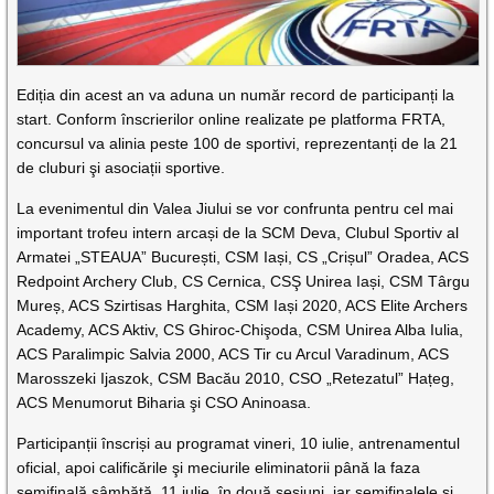
Ediția din acest an va aduna un număr record de participanți la
start. Conform înscrierilor online realizate pe platforma FRTA,
concursul va alinia peste 100 de sportivi, reprezentanți de la 21
de cluburi şi asociații sportive.
La evenimentul din Valea Jiului se vor confrunta pentru cel mai
important trofeu intern arcași de la SCM Deva, Clubul Sportiv al
Armatei „STEAUA” București, CSM Iași, CS „Crișul” Oradea, ACS
Redpoint Archery Club, CS Cernica, CSŞ Unirea Iași, CSM Târgu
Mureș, ACS Szirtisas Harghita, CSM Iași 2020, ACS Elite Archers
Academy, ACS Aktiv, CS Ghiroc-Chişoda, CSM Unirea Alba Iulia,
ACS Paralimpic Salvia 2000, ACS Tir cu Arcul Varadinum, ACS
Marosszeki Ijaszok, CSM Bacău 2010, CSO „Retezatul” Hațeg,
ACS Menumorut Biharia şi CSO Aninoasa.
Participanții înscriși au programat vineri, 10 iulie, antrenamentul
oficial, apoi calificările şi meciurile eliminatorii până la faza
semifinală sâmbătă, 11 iulie, în două sesiuni, iar semifinalele şi