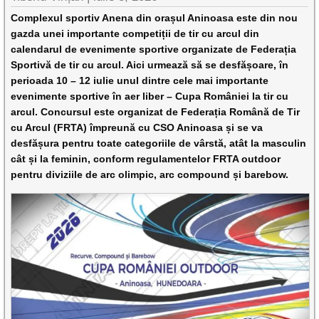
Complexul sportiv Anena din orașul Aninoasa este din nou
gazda unei importante competiții de tir cu arcul din
calendarul de evenimente sportive organizate de Federația
Sportivă de tir cu arcul. Aici urmează să se desfășoare, în
perioada 10 – 12 iulie unul dintre cele mai importante
evenimente sportive în aer liber – Cupa României la tir cu
arcul. Concursul este organizat de Federația Română de Tir
cu Arcul (FRTA) împreună cu CSO Aninoasa și se va
desfășura pentru toate categoriile de vârstă, atât la masculin
cât și la feminin, conform regulamentelor FRTA outdoor
pentru diviziile de arc olimpic, arc compound și barebow.