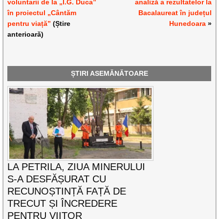
voluntarii de la „I.G. Duca”
analiză a rezultatelor la
în proiectul „Cântăm
Bacalaureat în județul
pentru viață”
(Știre
Hunedoara
»
anterioară)
ȘTIRI ASEMĂNĂTOARE
LA PETRILA, ZIUA MINERULUI
S-A DESFĂȘURAT CU
RECUNOȘTINȚĂ FAȚĂ DE
TRECUT ȘI ÎNCREDERE
PENTRU VIITOR