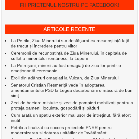
FII PRIETENUL NOSTRU PE FACEBOOK!
ARTICOLE RECENTE
La Petrila, Ziua Minerului s-a desfășurat cu recunoștință față
de trecut și încredere pentru viitor
Ceremonii de recunoștință de Ziua Minerului, în capitala de
suflet a mineritului românesc, la Lupeni
La Petroșani, minerii au fost omagiați de ziua lor printr-o
emoționantă ceremonie
Eroii din adâncuri omagiați la Vulcan, de Ziua Minerului
Senatorul Cristian Resmeriță vede în adoptarea
amendamentului PSD la Legea decarbonării o măsură de bun
simț
Zeci de hectare mistuite și zeci de pompieri mobilizați pentru a
proteja oameni, locuințe, gospodării și păduri
Cum arată un spațiu exterior mai ușor de întreținut, fără efort
inutil
Petrila a finalizat cu succes proiectele PNRR pentru
modernizarea și dotarea unităților de învățământ