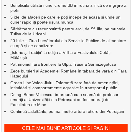
Beneficiile utilizării unei creme BB în rutina zilnică de îngrijire a
pielii
5 idei de afaceri pe care le poți începe de acasă și unde un
curier rapid îți poate ușura munca
Sărbătoare cu recunoștință pentru eroi, de Sf. Ilie, pe muntele
Tulișa de la Uricani
20 Iulie – Ziua Lucrătorului din Serviciile Publice de alimentare
cu apă și de canalizare
„Istorie și Tradiții” la ediția a VIII-a a Festivalului Cetății
Mălăiești
Patrimoniul fără frontiere la Ulpia Traiana Sarmizegetusa
Zece bursieri ai Academiei Române în tabăra de vară din Țara
Hațegului
Green Line Valea Jiului: Toleranță zero față de amenințări,
intimidări și comportamente agresive în transportul public
Dr.ing. Benor Voicescu, împreună cu o seamă de profesori
emeriți ai Universității din Petroșani au fost onorați de
Facultatea de Mine
Continuă asfaltările, pe mai multe artere rutiere din Petroșani
CELE MAI BUNE ARTICOLE ȘI PAGINI