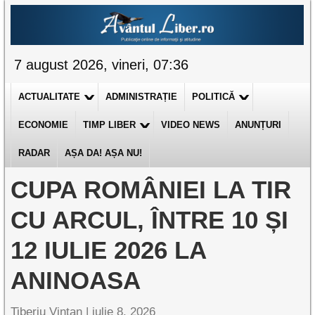
7 august 2026, vineri, 07:36
ACTUALITATE
ADMINISTRAȚIE
POLITICĂ
ECONOMIE
TIMP LIBER
VIDEO NEWS
ANUNȚURI
RADAR
AȘA DA! AȘA NU!
CUPA ROMÂNIEI LA TIR
CU ARCUL, ÎNTRE 10 ȘI
12 IULIE 2026 LA
ANINOASA
Tiberiu Vințan |
iulie 8, 2026