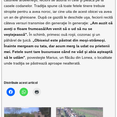
casele codanelor. Tradiţia spune că toate fetele tinere trebuie
stropite pentru a avea noroc, iar cine uita de acest obicei va avea
un an de ghinioane. După ce gazdă le deschide uşa, feciorii recită
câteva versuri transmise din generaţie în generaţie:
„Am auzit că
aveţi o floare frumoasă/Am venit să o ud să nu se
veştejească”.
În schimb, primesc ouă roşii, cozonac şi un
păhărel de ţuică.
„Obiceiul este păstrat din moşi-strămoşi.
Înainte mergeam cu tata, dar acum merg la udat cu prietenii
mei. Fetele sunt tare bucuroase când ne văd şi abia aşteaptă
să le udăm”
, povesteşte Marius, un flăcău din Lonea, o localitate
unde tradiţia se păstrează aproape nealterată.
Distribuie acest articol