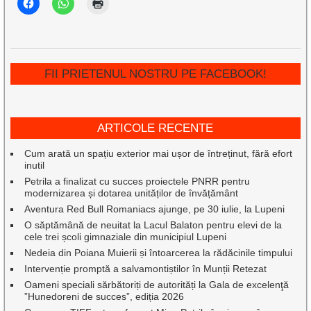
FII PRIETENUL NOSTRU PE FACEBOOK!
ARTICOLE RECENTE
Cum arată un spațiu exterior mai ușor de întreținut, fără efort
inutil
Petrila a finalizat cu succes proiectele PNRR pentru
modernizarea și dotarea unităților de învățământ
Aventura Red Bull Romaniacs ajunge, pe 30 iulie, la Lupeni
O săptămână de neuitat la Lacul Balaton pentru elevi de la
cele trei școli gimnaziale din municipiul Lupeni
Nedeia din Poiana Muierii și întoarcerea la rădăcinile timpului
Intervenție promptă a salvamontiștilor în Munții Retezat
Oameni speciali sărbătoriți de autorități la Gala de excelenţă
”Hunedoreni de succes”, ediția 2026