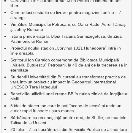
Caravana TIFF a transformat Mina Petrila în cinema în aer
liber.
Cum reduci costurile de livrare pentru magazinul online – 7
strategii
Vin Zilele Municipiului Petroșani, cu Oana Radu, Aurel Tămaș
și Johny Romano
Istoria prinde viață la Ulpia Traiana Sarmizegetusa, de Ziua
Patrimoniului Roman
Proiectul noului stadion „Corvinul 1921 Hunedoara” intră în
linie dreaptă
Scriitorul Ion Caraion comemorat de Biblioteca Municipală
,,Valeriu Butulescu” Petroșani, la 40 de ani de la trecerea sa în
eternitate
Studenții Universității din București au transformat practica de
vară într-un proiect cu impact în Geoparcul Internațional
UNESCO Țara Hațegului
Beneficiile utilizării unei creme BB în rutina zilnică de îngrijire a
pielii
5 idei de afaceri pe care le poți începe de acasă și unde un
curier rapid îți poate ușura munca
Sărbătoare cu recunoștință pentru eroi, de Sf. Ilie, pe muntele
Tulișa de la Uricani
20 Iulie – Ziua Lucrătorului din Serviciile Publice de alimentare