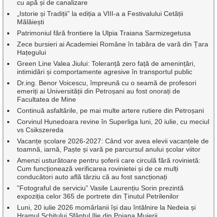
cu apă și de canalizare
„Istorie și Tradiții” la ediția a VIII-a a Festivalului Cetății
Mălăiești
Patrimoniul fără frontiere la Ulpia Traiana Sarmizegetusa
Zece bursieri ai Academiei Române în tabăra de vară din Țara
Hațegului
Green Line Valea Jiului: Toleranță zero față de amenințări,
intimidări și comportamente agresive în transportul public
Dr.ing. Benor Voicescu, împreună cu o seamă de profesori
emeriți ai Universității din Petroșani au fost onorați de
Facultatea de Mine
Continuă asfaltările, pe mai multe artere rutiere din Petroșani
Corvinul Hunedoara revine în Superliga luni, 20 iulie, cu meciul
vs Csikszereda
Vacanțe școlare 2026-2027: Când vor avea elevii vacanțele de
toamnă, iarnă, Paște și vară pe parcursul anului școlar viitor
Amenzi usturătoare pentru șoferii care circulă fără rovinietă:
Cum funcționează verificarea rovinietei și de ce mulți
conducători auto află târziu că au fost sancționați
”Fotograful de serviciu” Vasile Laurențiu Sorin prezintă
expoziția celor 365 de portrete din Ținutul Petrilenilor
Luni, 20 iulie 2026 momârlanii își dau întâlnire la Nedeia și
Hramul Schitului Sfântul Ilie din Poiana Muierii