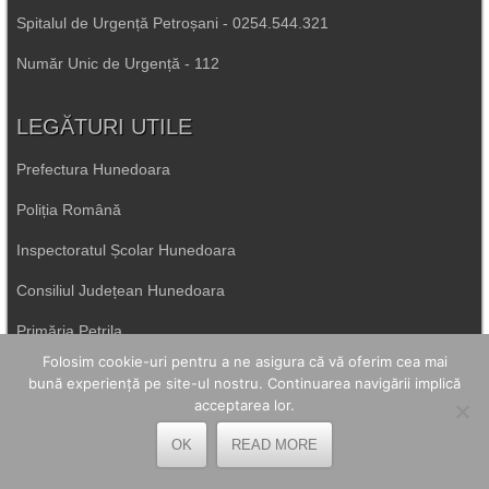
Spitalul de Urgență Petroșani - 0254.544.321
Număr Unic de Urgență - 112
LEGĂTURI UTILE
Prefectura Hunedoara
Poliția Română
Inspectoratul Școlar Hunedoara
Consiliul Județean Hunedoara
Primăria Petrila
Folosim cookie-uri pentru a ne asigura că vă oferim cea mai
bună experiență pe site-ul nostru. Continuarea navigării implică
Primăria Petroșani
acceptarea lor.
Primăria Aninoasa
OK
READ MORE
Primăria Lupeni