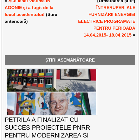
«
Şi-a lăsat victima ÎN
(Următoarea știre)
AGONIE şi a fugit de la
ÎNTRERUPERI ALE
locul accidentului!
(Știre
FURNIZĂRII ENERGIEI
anterioară)
ELECTRICE PROGRAMATE
PENTRU PERIOADA
14.04.2015- 18.04.2015
»
ȘTIRI ASEMĂNĂTOARE
PETRILA A FINALIZAT CU
SUCCES PROIECTELE PNRR
PENTRU MODERNIZAREA ȘI