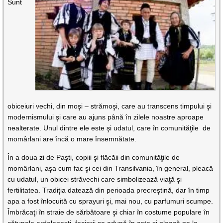
Sunt
obiceiuri vechi, din moşi – strămoşi, care au transcens timpului şi
modernismului şi care au ajuns până în zilele noastre aproape
nealterate. Unul dintre ele este şi udatul, care în comunităţile de
momârlani are încă o mare însemnătate.
În a doua zi de Paşti, copiii şi flăcăii din comunităţile de
momârlani, aşa cum fac şi cei din Transilvania, în general, pleacă
cu udatul, un obicei străvechi care simbolizează viaţă şi
fertilitatea. Tradiţia datează din perioada precreştină, dar în timp
apa a fost înlocuită cu sprayuri şi, mai nou, cu parfumuri scumpe.
Îmbrăcaţi în straie de sărbătoare şi chiar în costume populare în
cătunele ardeleneşti, feciorii se adună în cete şi pleacă pe la