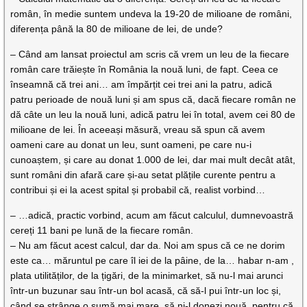
român, în medie suntem undeva la 19-20 de milioane de români,
diferența până la 80 de milioane de lei, de unde?
– Când am lansat proiectul am scris că vrem un leu de la fiecare
român care trăiește în România la nouă luni, de fapt. Ceea ce
înseamnă că trei ani… am împărțit cei trei ani la patru, adică
patru perioade de nouă luni și am spus că, dacă fiecare român ne
dă câte un leu la nouă luni, adică patru lei în total, avem cei 80 de
milioane de lei. În aceeași măsură, vreau să spun că avem
oameni care au donat un leu, sunt oameni, pe care nu-i
cunoaștem, și care au donat 1.000 de lei, dar mai mult decât atât,
sunt români din afară care și-au setat plățile curente pentru a
contribui și ei la acest spital și probabil că, realist vorbind…
– …adică, practic vorbind, acum am făcut calculul, dumnevoastră
cereți 11 bani pe lună de la fiecare român.
– Nu am făcut acest calcul, dar da. Noi am spus că ce ne dorim
este ca… măruntul pe care îl iei de la pâine, de la… habar n-am ,
plata utilităților, de la țigări, de la minimarket, să nu-l mai arunci
într-un buzunar sau într-un bol acasă, că să-l pui într-un loc și,
când se strânge o sumă mai mare, să ni-l donezi nouă, pentru că