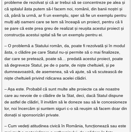
probleme de rezolvat și că ar trebui să se concentreze pe alea și
că spitalul ăsta putem să-l facem noi, românii, din banii noștri și
că, până la urmă, ar fi un exemplu, sper să fie un exemplu pentru
mulți alți oameni care se tem să înceapă un proiect, pentru că li
se pare că este prea greu de realizat și reușita acestui proiect și
construcția acestui spital să fie un exemplu pentru ei.
– O problemă a Statului român, da, poate fi rezolvată și în modul
ăsta, o clădire pe care Statul nu-și permite să o mai finalizeze,
dar care se pretează, poate să… predată acestui proiect, poate
să degreveze Statul, pe de o parte, de niște cheltuieli, și pe
dumneavoastră, de asemenea, să vă ajute, să vă scutească de
niște cheltuieli privind ridicarea acelei clădiri.
– Așa este. Probabil că sunt multe alte proiecte ca ale noastre
care au nevoie de o clădire de la Stat, deci, dacă Statul dispune
de astfel de clădiri, îl invităm să le doneze sau să le concesioneze
lor, noi încercăm și suntem siguri c-o să reușim să facem doar din
donații si sponsorizări private.
– Cum vedeți atitudinea civică în România, funcționează sau este