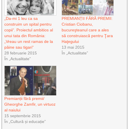
„Da-mi 1 leu ca sa
PREMIANȚII FĂRĂ PREMII:
construim un spital pentru
Cristian Ciobanu,
copii“. Proiectul ambitios al
bucureşteanul care a ales
unui tata din România:
să construiască pentru Ţara
„Vreau un rest ramas de la
Haţegului
pâine sau tigari“
13 mai 2015
28 februarie 2015
În „Actualitate”
În „Actualitate”
Premianții fără premii/
Gheorghe Zamfir, un virtuoz
al naiului
15 septembrie 2015
În „Cultură și educație”