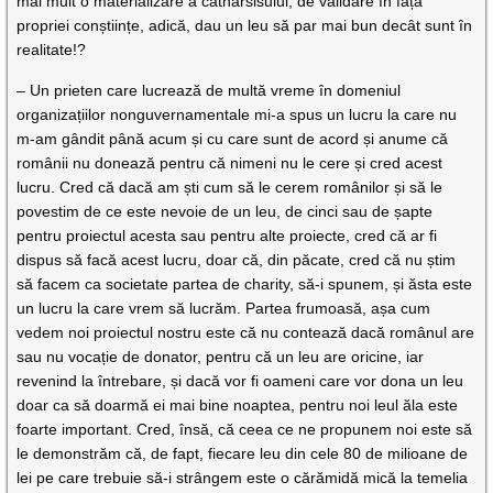
mai mult o materializare a catharsisului, de validare în fața
propriei conștiințe, adică, dau un leu să par mai bun decât sunt în
realitate!?
– Un prieten care lucrează de multă vreme în domeniul
organizațiilor nonguvernamentale mi-a spus un lucru la care nu
m-am gândit până acum și cu care sunt de acord și anume că
românii nu donează pentru că nimeni nu le cere și cred acest
lucru. Cred că dacă am ști cum să le cerem românilor și să le
povestim de ce este nevoie de un leu, de cinci sau de șapte
pentru proiectul acesta sau pentru alte proiecte, cred că ar fi
dispus să facă acest lucru, doar că, din păcate, cred că nu știm
să facem ca societate partea de charity, să-i spunem, și ăsta este
un lucru la care vrem să lucrăm. Partea frumoasă, așa cum
vedem noi proiectul nostru este că nu contează dacă românul are
sau nu vocație de donator, pentru că un leu are oricine, iar
revenind la întrebare, și dacă vor fi oameni care vor dona un leu
doar ca să doarmă ei mai bine noaptea, pentru noi leul ăla este
foarte important. Cred, însă, că ceea ce ne propunem noi este să
le demonstrăm că, de fapt, fiecare leu din cele 80 de milioane de
lei pe care trebuie să-i strângem este o cărămidă mică la temelia