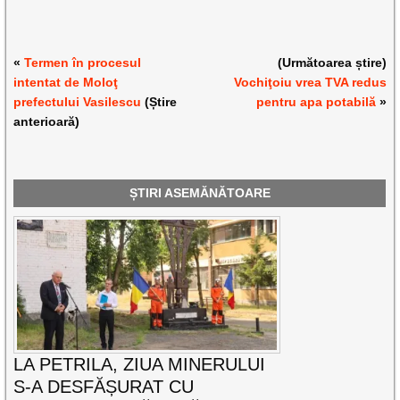
«
Termen în procesul
(Următoarea știre)
intentat de Moloţ
Vochiţoiu vrea TVA redus
prefectului Vasilescu
(Știre
pentru apa potabilă
»
anterioară)
ȘTIRI ASEMĂNĂTOARE
LA PETRILA, ZIUA MINERULUI
S-A DESFĂȘURAT CU