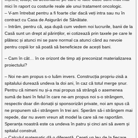
mici în raport cu costurile reale ale unui tratament oncologic.
– V-am întrebat pentru a fi foarte clar dacă veți intra sau nu în
contract cu Casa de Asigurări de Sănătate.
– Intrăm, pentru că, așa după cum vedem noi lucrurile, banii de la
Casă sunt un drept al părinților, ei cotizează prin taxele pe care le
plătesc și atunci mi se pare normal ca atunci când au nevoie
pentru copiii lor să poată să beneficieze de acești bani.
– Cam în cât… în ce orizont de timp ați preconizat materializarea
proiectului?
– Noi ne-am propus s-o luăm invers. Construcția propriu-zisă a
spitalului durează undeva la doi ani, în caz că totul merge șnur.
Pentru că nimeni nu și-a mai propus să strângă o asemenea
sumă de bani în felul în care ne-am propus noi s-o strângem,
respectiv doar din donații și sponsorizări private, noi am spus că
ne propunem să-i strângem în trei ani. Sperăm să-i strângem mai
repede, dar nu avem vreun alt model la care să ne raportăm.
Speranța noastră este ca undeva în patru și cinci ani să avem și
spitalul construit.
– Calculul matematic dă o diferență. Cereți un leu de la fiecare