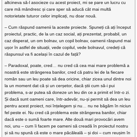
altcineva să-l asocieze cu acest proiect, mi se pare un lucru cu
care mă mândresc și care sper să aducă cât mai multă
notorietate tuturor celor implicați, nu doar nouă.
– Cum răspund oamenii la aceste proiecte. Spuneți că ați început
proiectul, practic, de la un caz social, ați prezentat, probabil, un
caz disperat, un om bolnav, un copil bolnav, oamenii răspund mai
ușor în astfel de situații, vede copilul, vede bolnavul, credeți că
răspunsul va fi același în cazul de față?
– Paradoxal, poate, cred… nu cred că cea mai mare problemă a
noastră este strângerea banilor, cred că patru lei de la fiecare
român sau un leu poate să dea oricine, chiar zicea unul dintre noi
la un moment dat că și un cerșetor, dacă știi cum să-i pui
problema, s-ar putea să doneze un leu din ce a primit el într-o zi.
Și dacă sunt oameni care, într-adevăr, nu-și permit să dea un leu
pentru acest proiect, noi înțelegem și nu… nu ne băgăm în niciun
fel peste ei. Nu cred că problema este strângerea banilor, chiar
dacă este o sumă foarte mare. Alte două mari provocări avem
noi, unu – cum îi facem pe oameni să creadă în proiectul nostru
și să nu spună că este o mare păcăleală – și doi – cum reușim în