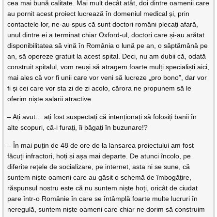
cea mai bună calitate. Mai mult decât atât, doi dintre oamenii care
au pornit acest proiect lucrează în domeniul medical și, prin
contactele lor, ne-au spus că sunt doctori români plecați afară,
unul dintre ei a terminat chiar Oxford-ul, doctori care și-au arătat
disponibilitatea să vină în România o lună pe an, o săptămână pe
an, să opereze gratuit la acest spital. Deci, nu am dubii că, odată
construit spitalul, vom reuși să atragem foarte mulți specialiști aici,
mai ales că vor fi unii care vor veni să lucreze „pro bono”, dar vor
fi și cei care vor sta zi de zi acolo, cărora ne propunem să le
oferim niște salarii atractive.
– Ați avut… ați fost suspectați că intenționați să folosiți banii în
alte scopuri, că-i furați, îi băgați în buzunare!?
– În mai puțin de 48 de ore de la lansarea proiectului am fost
făcuți infractori, hoți și așa mai departe. De atunci încolo, pe
diferite rețele de socializare, pe internet, asta ni se sune, că
suntem niște oameni care au găsit o schemă de îmbogățire,
răspunsul nostru este că nu suntem niște hoți, oricât de ciudat
pare într-o Românie în care se întâmplă foarte multe lucruri în
neregulă, suntem niște oameni care chiar ne dorim să construim