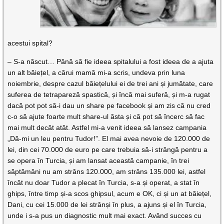
acestui spital?
– S-a născut… Până să fie ideea spitalului a fost ideea de a ajuta
un alt băiețel, a cărui mamă mi-a scris, undeva prin luna
noiembrie, despre cazul băiețelului ei de trei ani și jumătate, care
suferea de tetrapareză spastică, și încă mai suferă, și m-a rugat
dacă pot pot să-i dau un share pe facebook și am zis că nu cred
c-o să ajute foarte mult share-ul ăsta și că pot să încerc să fac
mai mult decât atât. Astfel mi-a venit ideea să lansez campania
„Dă-mi un leu pentru Tudor!”. El mai avea nevoie de 120.000 de
lei, din cei 70.000 de euro pe care trebuia să-i strângă pentru a
se opera în Turcia, și am lansat această campanie, în trei
săptămâni nu am strâns 120.000, am strâns 135.000 lei, astfel
încât nu doar Tudor a plecat în Turcia, s-a și operat, a stat în
ghips, între timp și-a scos ghipsul, acum e OK, ci și un at băiețel,
Dani, cu cei 15.000 de lei strânși în plus, a ajuns și el în Turcia,
unde i s-a pus un diagnostic mult mai exact. Având succes cu