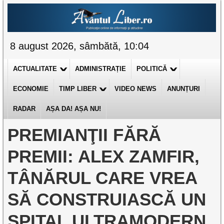
8 august 2026, sâmbătă, 10:04
ACTUALITATE
ADMINISTRAȚIE
POLITICĂ
ECONOMIE
TIMP LIBER
VIDEO NEWS
ANUNȚURI
RADAR
AȘA DA! AȘA NU!
PREMIANŢII FĂRĂ
PREMII: ALEX ZAMFIR,
TÂNĂRUL CARE VREA
SĂ CONSTRUIASCĂ UN
SPITAL ULTRAMODERN