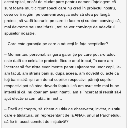
acest spital, oricât de ciudat pare pentru oameni înțelegem că
sunt foarte mulți circumspecți care nu cred în proiectul nostru,
ceea ce îi rugăm pe oamenii aceștia este să stea pe lângă
proiect, să vadă lucrurile pe care le facem și suntem convinși că,
mai devreme sau mai târziu, toți se vor convinge de adevărul
spuselor noastre.
– Care este garanția pe care o aduceți în fața scepticilor?
– Momentan, personal, singura garanție pe care pot s-o aduc
este dată de celelalte proiecte făcute anul trecut, în care am
încercat să fac niște evenimente pentru ajutorarea unor copii, le-
am făcut, am strâns bani și, după aceea, am dovedit cu acte că
toți banii strânși i-am donat copiilor respectivi, părinți copiilor
respectivi pot să stea dovada faptului că am avut cele mai bune
intenții și că, nu doar am avut intenții, am și încercat și reușit să-i
ajut efectiv și cam atât, în rest…
– Dacă ați coopta, să zicem cu titlu de observator, invitat, nu știu
care e titulatura, un reprezentant de la ANAF, unul al Parchetului,
să fie în acest comitet de inițiativă!?