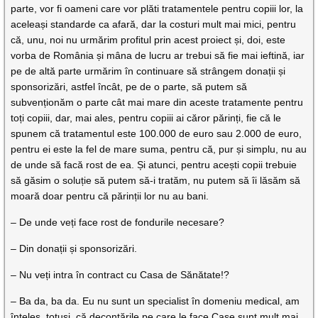
parte, vor fi oameni care vor plăti tratamentele pentru copiii lor, la
aceleași standarde ca afară, dar la costuri mult mai mici, pentru
că, unu, noi nu urmărim profitul prin acest proiect și, doi, este
vorba de România și mâna de lucru ar trebui să fie mai ieftină, iar
pe de altă parte urmărim în continuare să strângem donații și
sponsorizări, astfel încât, pe de o parte, să putem să
subvenționăm o parte cât mai mare din aceste tratamente pentru
toți copiii, dar, mai ales, pentru copiii ai căror părinți, fie că le
spunem că tratamentul este 100.000 de euro sau 2.000 de euro,
pentru ei este la fel de mare suma, pentru că, pur și simplu, nu au
de unde să facă rost de ea. Și atunci, pentru acești copii trebuie
să găsim o soluție să putem să-i tratăm, nu putem să îi lăsăm să
moară doar pentru că părinții lor nu au bani.
– De unde veți face rost de fondurile necesare?
– Din donații și sponsorizări.
– Nu veți intra în contract cu Casa de Sănătate!?
– Ba da, ba da. Eu nu sunt un specialist în domeniu medical, am
înțeles, totuși, că decontările pe care le face Case sunt mult mai