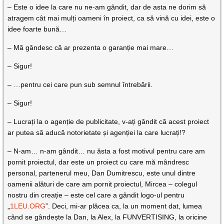
– Este o idee la care nu ne-am gândit, dar de asta ne dorim să
atragem cât mai mulți oameni în proiect, ca să vină cu idei, este o
idee foarte bună…
– Mă gândesc că ar prezenta o garanție mai mare…
– Sigur!
– …pentru cei care pun sub semnul întrebării.
– Sigur!
– Lucrați la o agenție de publicitate, v-ați gândit că acest proiect
ar putea să aducă notorietate și agenției la care lucrați!?
– N-am… n-am gândit… nu ăsta a fost motivul pentru care am
pornit proiectul, dar este un proiect cu care mă mândresc
personal, partenerul meu, Dan Dumitrescu, este unul dintre
oamenii alături de care am pornit proiectul, Mircea – colegul
nostru din creație – este cel care a gândit logo-ul pentru
„
1LEU.ORG
”. Deci, mi-ar plăcea ca, la un moment dat, lumea
când se gândește la Dan, la Alex, la FUNVERTISING, la oricine