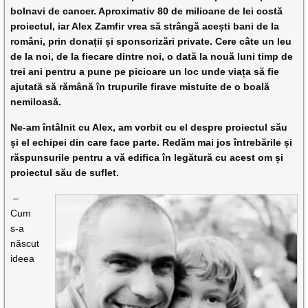
bolnavi de cancer. Aproximativ 80 de milioane de lei costă
proiectul, iar Alex Zamfir vrea să strângă acești bani de la
români, prin donații și sponsorizări private. Cere câte un leu
de la noi, de la fiecare dintre noi, o dată la nouă luni timp de
trei ani pentru a pune pe picioare un loc unde viața să fie
ajutată să rămână în trupurile firave mistuite de o boală
nemiloasă.
Ne-am întâlnit cu Alex, am vorbit cu el despre proiectul său
și el echipei din care face parte. Redăm mai jos întrebările și
răspunsurile pentru a vă edifica în legătură cu acest om și
proiectul său de suflet.
–
Cum
s-a
născut
ideea