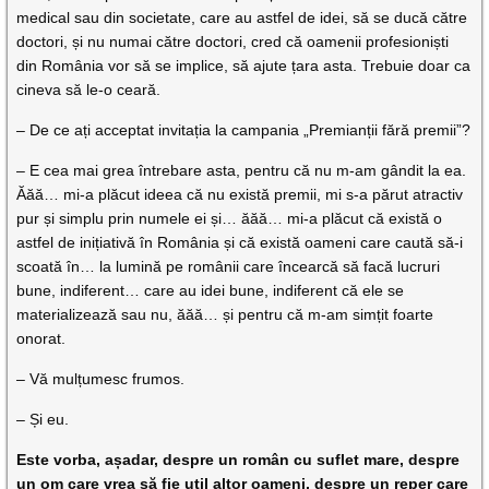
medical sau din societate, care au astfel de idei, să se ducă către
doctori, și nu numai către doctori, cred că oamenii profesioniști
din România vor să se implice, să ajute țara asta. Trebuie doar ca
cineva să le-o ceară.
– De ce ați acceptat invitația la campania „Premianții fără premii”?
– E cea mai grea întrebare asta, pentru că nu m-am gândit la ea.
Ăăă… mi-a plăcut ideea că nu există premii, mi s-a părut atractiv
pur și simplu prin numele ei și… ăăă… mi-a plăcut că există o
astfel de inițiativă în România și că există oameni care caută să-i
scoată în… la lumină pe românii care încearcă să facă lucruri
bune, indiferent… care au idei bune, indiferent că ele se
materializează sau nu, ăăă… și pentru că m-am simțit foarte
onorat.
– Vă mulțumesc frumos.
– Și eu.
Este vorba, așadar, despre un român cu suflet mare, despre
un om care vrea să fie util altor oameni, despre un reper care