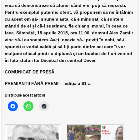
vrea să demonstreze că atunci când vrei poți să reușești.
Pentru exemplul puternic oferit, vă propunem să ne întâlnim
cu acest om șă-i spunem asta, că e minunat, că suntem
mândri de el și că-l susținem, fie chiar și moral, în ceea ce
face. Sâmbătă, 18 aprilie 2015, ora 11.00, domnul Alex Zamfir
vine să-l cunoaștem. Aveți ocazia să-l priviți în ochi, să-i
spuneți o vorbă caldă și să fiți parte dintre cei care îi vor
mulțumi oficial printr-o diplomă și un buchet de flori venind
în fața statuii lui Decebal din centrul Devei.
COMUNICAT DE PRESĂ
PREMIANȚII FĂRĂ PREMII – ediția a 61-a
Distribuie acest articol