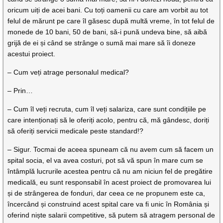
oricum uiți de acei bani. Cu toți oamenii cu care am vorbit au tot
felul de mărunt pe care îl găsesc după multă vreme, în tot felul de
monede de 10 bani, 50 de bani, să-i pună undeva bine, să aibă
grijă de ei și când se strânge o sumă mai mare să îi doneze
acestui proiect.
– Cum veți atrage personalul medical?
– Prin…
– Cum îl veți recruta, cum îl veți salariza, care sunt condițiile pe
care intenționați să le oferiți acolo, pentru că, mă gândesc, doriți
să oferiți servicii medicale peste standard!?
– Sigur. Tocmai de aceea spuneam că nu avem cum să facem un
spital socia, el va avea costuri, pot să vă spun în mare cum se
întâmplă lucrurile acestea pentru că nu am niciun fel de pregătire
medicală, eu sunt responsabil în acest proiect de promovarea lui
și de strângerea de fonduri, dar ceea ce ne propunem este ca,
încercând și construind acest spital care va fi unic în România și
oferind niște salarii competitive, să putem să atragem personal de