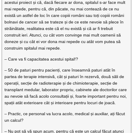
acestui proiect și că, dacă fiecare ar dona, spitalul s-ar face mult
mai repede, pentru că, din păcate, nu mai contează de ce nu
există un astfel de loc în care copiii români sau toți copiii români
bolnavi de cancer să se trateze și de ce este nevoie să plece în
străinătate, realitatea este că el nu există și că ar fi trebuit
construit ieri. Atunci, cu cât vom convinge mai mult oamenii să
doneze și cu cât ei vor dona mai repede cu atât vom putea să
construim spitalul mai repede.
– Care va fi capacitatea acestui spital!?
– 50 de paturi pentru pacienți, care înseamnă paturi atât în
partea de terapie intensivă, cât și paturi în rezervă, două săli de
operații, secție de radioterapie și de chimioterapie, secție de
transplant medular, laborator propriu, cabinete ale doctorilor care
au nevoie să facă acolo consultații și, foarte important pentru noi,
spații atât exterioare cât și interioare pentru locuri de joacă.
– Practic, ce personal va lucra acolo, medical și auxiliar, ați făcut
un calcul?
– Nu pot să vă spun acum, pentru că este un calcul făcut atunci