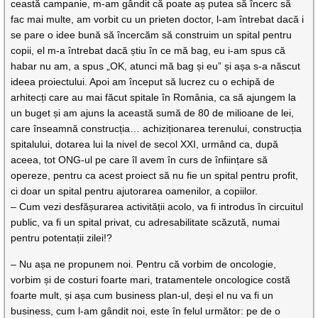
ceastă campanie, m-am gândit că poate aș putea să încerc să
fac mai multe, am vorbit cu un prieten doctor, l-am întrebat dacă i
se pare o idee bună să încercăm să construim un spital pentru
copii, el m-a întrebat dacă știu în ce mă bag, eu i-am spus că
habar nu am, a spus „OK, atunci mă bag și eu” și așa s-a născut
ideea proiectului. Apoi am început să lucrez cu o echipă de
arhitecți care au mai făcut spitale în România, ca să ajungem la
un buget și am ajuns la această sumă de 80 de milioane de lei,
care înseamnă construcția… achiziționarea terenului, construcția
spitalului, dotarea lui la nivel de secol XXI, urmând ca, după
aceea, tot ONG-ul pe care îl avem în curs de înființare să
opereze, pentru ca acest proiect să nu fie un spital pentru profit,
ci doar un spital pentru ajutorarea oamenilor, a copiilor.
– Cum vezi desfășurarea activității acolo, va fi introdus în circuitul
public, va fi un spital privat, cu adresabilitate scăzută, numai
pentru potentații zilei!?
– Nu așa ne propunem noi. Pentru că vorbim de oncologie,
vorbim și de costuri foarte mari, tratamentele oncologice costă
foarte mult, și așa cum business plan-ul, deși el nu va fi un
business, cum l-am gândit noi, este în felul următor: pe de o