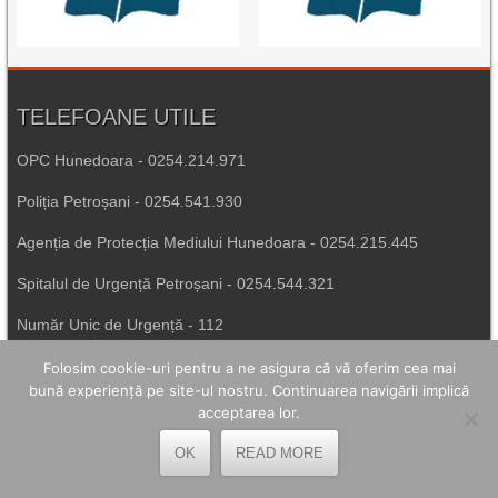
TELEFOANE UTILE
OPC Hunedoara - 0254.214.971
Poliția Petroșani - 0254.541.930
Agenția de Protecția Mediului Hunedoara - 0254.215.445
Spitalul de Urgență Petroșani - 0254.544.321
Număr Unic de Urgență - 112
Folosim cookie-uri pentru a ne asigura că vă oferim cea mai
LEGĂTURI UTILE
bună experiență pe site-ul nostru. Continuarea navigării implică
acceptarea lor.
Prefectura Hunedoara
OK
READ MORE
Poliția Română