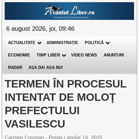
6 august 2026, joi, 09:46
ACTUALITATE
ADMINISTRAȚIE
POLITICĂ
ECONOMIE
TIMP LIBER
VIDEO NEWS
ANUNȚURI
RADAR
AȘA DA! AȘA NU!
TERMEN ÎN PROCESUL
INTENTAT DE MOLOŢ
PREFECTULUI
VASILESCU
Carmen Cosman - Preda |
aprilie 14, 2015