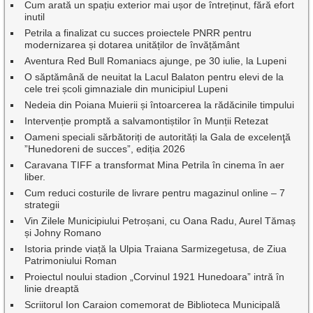
Cum arată un spațiu exterior mai ușor de întreținut, fără efort
inutil
Petrila a finalizat cu succes proiectele PNRR pentru
modernizarea și dotarea unităților de învățământ
Aventura Red Bull Romaniacs ajunge, pe 30 iulie, la Lupeni
O săptămână de neuitat la Lacul Balaton pentru elevi de la
cele trei școli gimnaziale din municipiul Lupeni
Nedeia din Poiana Muierii și întoarcerea la rădăcinile timpului
Intervenție promptă a salvamontiștilor în Munții Retezat
Oameni speciali sărbătoriți de autorități la Gala de excelenţă
”Hunedoreni de succes”, ediția 2026
Caravana TIFF a transformat Mina Petrila în cinema în aer
liber.
Cum reduci costurile de livrare pentru magazinul online – 7
strategii
Vin Zilele Municipiului Petroșani, cu Oana Radu, Aurel Tămaș
și Johny Romano
Istoria prinde viață la Ulpia Traiana Sarmizegetusa, de Ziua
Patrimoniului Roman
Proiectul noului stadion „Corvinul 1921 Hunedoara” intră în
linie dreaptă
Scriitorul Ion Caraion comemorat de Biblioteca Municipală