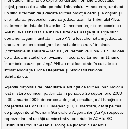
mandatului, înainte de expirarea duratei normale a acestuia.
Iniţial, procesul s-a aflat pe rolul Tribunalului Hunedoara, iar după
un singur termen de judecată Mircea Moloţ a cerut şi a obţinut şi
strămutarea procesului, care se judecă acum la Tribunalul Alba,
cu termen în data de 15 aprilie. De asemenea, nici procesele cu
ANI nu s-au finalizat. La Înalta Curte de Casaţie şi Justiţie sunt
două noi acţiuni înaintate în care ANI a fost chemată în judecată,
una care are ca obiect „anulare act administrativ” în stadiul
„contestaţie în anulare – recurs”, cu termen 26 iunie 2015, iar cea
de a doua în stadiul de revizuire – recurs, cu termen în 11 iunie.
În ambele cauze, pe lângă ANI au mai fost citate în calitate de
intmat Asociaţia Civică Dreptatea şi Sindicatul Naţional
Solidaritatea.
Agentia Naţionalã de Integritate a anunţat cã Mircea Ioan Molot a
fost în stare de incompatibilitate în perioada 26 septembrie 2008
– 30 ianuarie 2009, deoarece a deţinut, simultan, atât funcţia de
preşedinte al Consiliului Judeţean (CJ) Hunedoara, cât şi pe cea
de preşedinte al Adunãrii Generale a Acţionarilor (AGA), respectiv
reprezentant al unitãţii administrativ-teritoriale în AGA la SC
Drumuri si Poduri SA Deva. Moloţ s-a judecat cu Agenţia