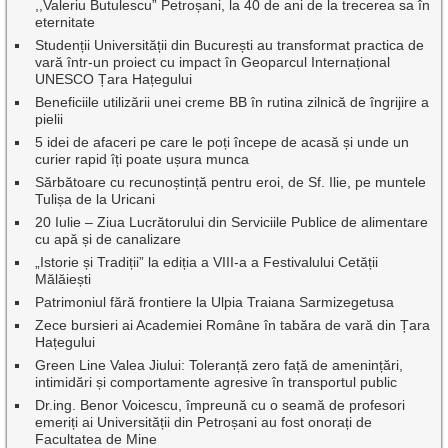
,,Valeriu Butulescu” Petroșani, la 40 de ani de la trecerea sa în
eternitate
Studenții Universității din București au transformat practica de
vară într-un proiect cu impact în Geoparcul Internațional
UNESCO Țara Hațegului
Beneficiile utilizării unei creme BB în rutina zilnică de îngrijire a
pielii
5 idei de afaceri pe care le poți începe de acasă și unde un
curier rapid îți poate ușura munca
Sărbătoare cu recunoștință pentru eroi, de Sf. Ilie, pe muntele
Tulișa de la Uricani
20 Iulie – Ziua Lucrătorului din Serviciile Publice de alimentare
cu apă și de canalizare
„Istorie și Tradiții” la ediția a VIII-a a Festivalului Cetății
Mălăiești
Patrimoniul fără frontiere la Ulpia Traiana Sarmizegetusa
Zece bursieri ai Academiei Române în tabăra de vară din Țara
Hațegului
Green Line Valea Jiului: Toleranță zero față de amenințări,
intimidări și comportamente agresive în transportul public
Dr.ing. Benor Voicescu, împreună cu o seamă de profesori
emeriți ai Universității din Petroșani au fost onorați de
Facultatea de Mine