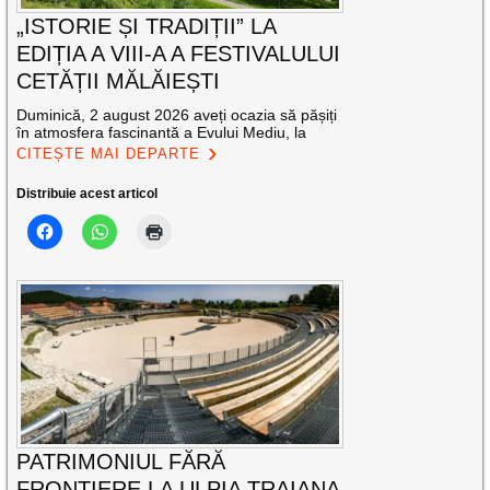
„ISTORIE ȘI TRADIȚII” LA
EDIȚIA A VIII-A A FESTIVALULUI
CETĂȚII MĂLĂIEȘTI
Duminică, 2 august 2026 aveți ocazia să pășiți
în atmosfera fascinantă a Evului Mediu, la
CITEȘTE MAI DEPARTE
Distribuie acest articol
PATRIMONIUL FĂRĂ
FRONTIERE LA ULPIA TRAIANA