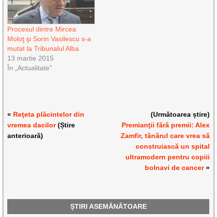
Procesul dintre Mircea
Moloţ şi Sorin Vasilescu s-a
mutat la Tribunalul Alba
13 martie 2015
În „Actualitate”
«
Reţeta plăcintelor din
(Următoarea știre)
vremea dacilor
(Știre
Premianţii fără premii: Alex
anterioară)
Zamfir, tânărul care vrea să
construiască un spital
ultramodern pentru copiii
bolnavi de cancer
»
ȘTIRI ASEMĂNĂTOARE