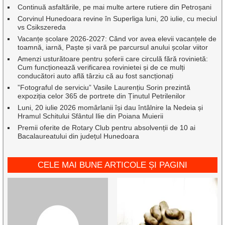
Continuă asfaltările, pe mai multe artere rutiere din Petroșani
Corvinul Hunedoara revine în Superliga luni, 20 iulie, cu meciul
vs Csikszereda
Vacanțe școlare 2026-2027: Când vor avea elevii vacanțele de
toamnă, iarnă, Paște și vară pe parcursul anului școlar viitor
Amenzi usturătoare pentru șoferii care circulă fără rovinietă:
Cum funcționează verificarea rovinietei și de ce mulți
conducători auto află târziu că au fost sancționați
”Fotograful de serviciu” Vasile Laurențiu Sorin prezintă
expoziția celor 365 de portrete din Ținutul Petrilenilor
Luni, 20 iulie 2026 momârlanii își dau întâlnire la Nedeia și
Hramul Schitului Sfântul Ilie din Poiana Muierii
Premii oferite de Rotary Club pentru absolvenții de 10 ai
Bacalaureatului din județul Hunedoara
CELE MAI BUNE ARTICOLE ȘI PAGINI