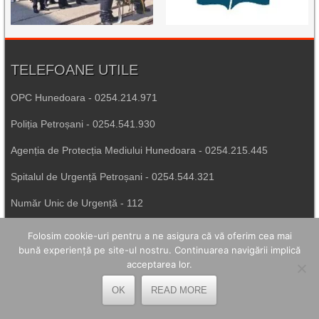
TELEFOANE UTILE
OPC Hunedoara - 0254.214.971
Poliția Petroșani - 0254.541.930
Agenția de Protecția Mediului Hunedoara - 0254.215.445
Spitalul de Urgență Petroșani - 0254.544.321
Număr Unic de Urgență - 112
Folosim cookie-uri pentru a ne asigura că vă oferim cea mai
LEGĂTURI UTILE
bună experiență pe site-ul nostru. Continuarea navigării implică
acceptarea lor.
Prefectura Hunedoara
OK
READ MORE
Poliția Română