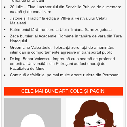
Tulișa de la Uricani
20 Iulie – Ziua Lucrătorului din Serviciile Publice de alimentare
cu apă și de canalizare
„Istorie și Tradiții” la ediția a VIII-a a Festivalului Cetății
Mălăiești
Patrimoniul fără frontiere la Ulpia Traiana Sarmizegetusa
Zece bursieri ai Academiei Române în tabăra de vară din Țara
Hațegului
Green Line Valea Jiului: Toleranță zero față de amenințări,
intimidări și comportamente agresive în transportul public
Dr.ing. Benor Voicescu, împreună cu o seamă de profesori
emeriți ai Universității din Petroșani au fost onorați de
Facultatea de Mine
Continuă asfaltările, pe mai multe artere rutiere din Petroșani
CELE MAI BUNE ARTICOLE ȘI PAGINI