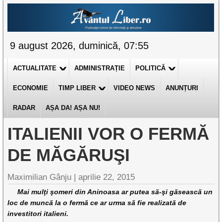
9 august 2026, duminică, 07:55
ACTUALITATE
ADMINISTRAȚIE
POLITICĂ
ECONOMIE
TIMP LIBER
VIDEO NEWS
ANUNȚURI
RADAR
AȘA DA! AȘA NU!
ITALIENII VOR O FERMĂ
DE MĂGĂRUŞI
Maximilian Gânju |
aprilie 22, 2015
Mai mulţi şomeri din Aninoasa ar putea să-şi găsească un
loc de muncă la o fermă ce ar urma să fie realizată de
investitori italieni.