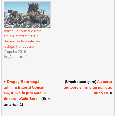
Italienii ar putea curăţa
siturile contaminate cu
deşeuri industriale din
judeţul Hunedoara
7 aprilie 2016
În „Actualitate”
«
Dragoş Botoroagă,
(Următoarea știre)
Au cerut
administratorul Consmin
ajutoare şi nu s-au mai dus
SA, trimis în judecată în
după ele
»
dosarul „Gala Bute”.
(Știre
anterioară)