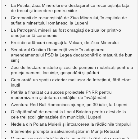
La Petrila, Ziua Minerului s-a desfășurat cu recunoștință față
de trecut și încredere pentru viitor
Ceremonii de recunoștință de Ziua Minerului, în capitala de
suflet a mineritului românesc, la Lupeni
La Petroșani, minerii au fost omagiați de ziua lor printr-o
emoționantă ceremonie
Eroii din adâncuri omagiați la Vulcan, de Ziua Minerului
Senatorul Cristian Resmeriță vede în adoptarea
amendamentului PSD la Legea decarbonării o măsură de bun
simț
Zeci de hectare mistuite și zeci de pompieri mobilizați pentru a
proteja oameni, locuințe, gospodării și păduri
Cum arată un spațiu exterior mai ușor de întreținut, fără efort
inutil
Petrila a finalizat cu succes proiectele PNRR pentru
modernizarea și dotarea unităților de învățământ
Aventura Red Bull Romaniacs ajunge, pe 30 iulie, la Lupeni
O săptămână de neuitat la Lacul Balaton pentru elevi de la
cele trei școli gimnaziale din municipiul Lupeni
Nedeia din Poiana Muierii și întoarcerea la rădăcinile timpului
Intervenție promptă a salvamontiștilor în Munții Retezat
Oameni speciali sărbătoriți de autorități la Gala de excelenţă