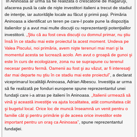
În Aninoasa ar urma să fie realizată o crescătorie de măgăruşi,
afacerea pusă la cale de nişte investitori italieni a trecut de stadiul
de intenţie, iar autorităţile locale au făcut şi primii paşi. Primăria
Aninoasa a identificat un teren pe care-l poate pune la dispoziţia
italienilor şi a avut mai multe discuţii cu reprezentanţii potenţialilor
investitorii.
„Ştiu că au fost ceva discuţii cu domnul primar, nu ştiu
însă în ce stadiu mai este proiectul la acest moment. Undeva pe
Valea Piscului, noi primăria, avem nişte terenuri mai mari şi la
momentul acesta se lucrează acolo. Am avut o groapă de gunoi şi
este în curs de ecologizare, zona nu se suprapune cu terenul
necesar pentru fermă. Oamenii au fost şi au văzut, ar fi interesaţi
dar mai departe nu ştiu în ce stadiu mai este proiectul”
, a declarat
viceprimarul localităţii Aninoasa, Adrian Albescu. Investiţia ar urma
să fie realizată pe fonduri europene spune reprezentantul unei
fundaţii care i-a atras pe italieni în Aninoasa.
„Italienii urmează să
vină şi această investiţie va ajuta localitatea, atât comunitatea cât
şi bugetul local. Orice loc de muncă înseamnă un venit pentru o
familie cât şi pentru primărie şi de aceea orice investitor este
important pentru un oraş ca Aninoasa”
, spune reprezentantul
fundaţiei.