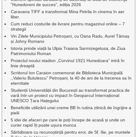
”Hunedoreni de succes”, ediția 2026
Caravana TIFF a transformat Mina Petrila în cinema în aer
liber.
Cum reduci costurile de livrare pentru magazinul online – 7
strategii
Vin Zilele Municipiului Petroșani, cu Oana Radu, Aurel Tămaș
și Johny Romano
Istoria prinde viață la Ulpia Traiana Sarmizegetusa, de Ziua
Patrimoniului Roman
Proiectul noului stadion „Corvinul 1921 Hunedoara” intră în
linie dreaptă
Scriitorul Ion Caraion comemorat de Biblioteca Municipală
,,Valeriu Butulescu” Petroșani, la 40 de ani de la trecerea sa în
eternitate
Studenții Universității din București au transformat practica de
vară într-un proiect cu impact în Geoparcul Internațional
UNESCO Țara Hațegului
Beneficiile utilizării unei creme BB în rutina zilnică de îngrijire a
pielii
5 idei de afaceri pe care le poți începe de acasă și unde un
curier rapid îți poate ușura munca
Sărbătoare cu recunoștință pentru eroi, de Sf. Ilie, pe muntele