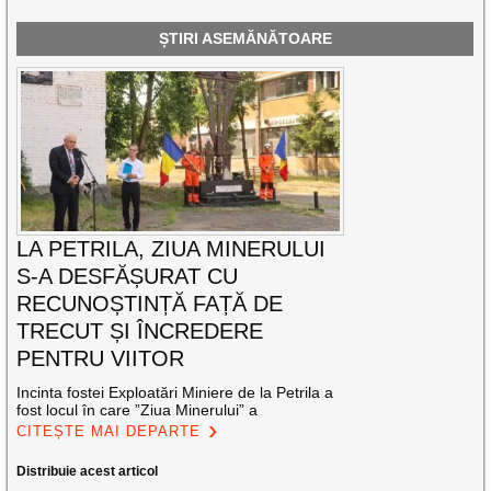
ȘTIRI ASEMĂNĂTOARE
LA PETRILA, ZIUA MINERULUI
S-A DESFĂȘURAT CU
RECUNOȘTINȚĂ FAȚĂ DE
TRECUT ȘI ÎNCREDERE
PENTRU VIITOR
Incinta fostei Exploatări Miniere de la Petrila a
fost locul în care ”Ziua Minerului” a
CITEȘTE MAI DEPARTE
Distribuie acest articol