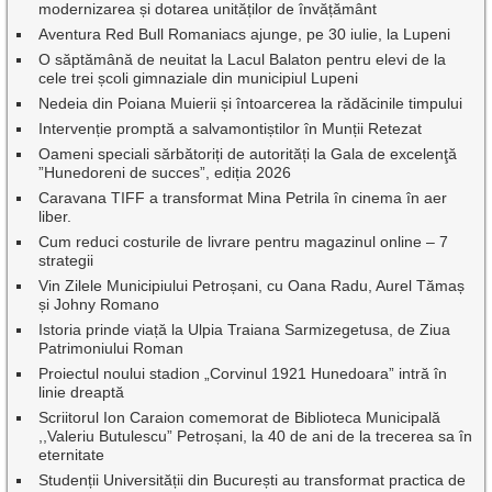
modernizarea și dotarea unităților de învățământ
Aventura Red Bull Romaniacs ajunge, pe 30 iulie, la Lupeni
O săptămână de neuitat la Lacul Balaton pentru elevi de la
cele trei școli gimnaziale din municipiul Lupeni
Nedeia din Poiana Muierii și întoarcerea la rădăcinile timpului
Intervenție promptă a salvamontiștilor în Munții Retezat
Oameni speciali sărbătoriți de autorități la Gala de excelenţă
”Hunedoreni de succes”, ediția 2026
Caravana TIFF a transformat Mina Petrila în cinema în aer
liber.
Cum reduci costurile de livrare pentru magazinul online – 7
strategii
Vin Zilele Municipiului Petroșani, cu Oana Radu, Aurel Tămaș
și Johny Romano
Istoria prinde viață la Ulpia Traiana Sarmizegetusa, de Ziua
Patrimoniului Roman
Proiectul noului stadion „Corvinul 1921 Hunedoara” intră în
linie dreaptă
Scriitorul Ion Caraion comemorat de Biblioteca Municipală
,,Valeriu Butulescu” Petroșani, la 40 de ani de la trecerea sa în
eternitate
Studenții Universității din București au transformat practica de