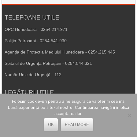
TELEFOANE UTILE
OPC Hunedoara - 0254.214.971
Poliția Petroșani - 0254.541.930
Agenția de Protecția Mediului Hunedoara - 0254.215.445
Spitalul de Urgență Petroșani - 0254.544.321
Număr Unic de Urgență - 112
LEGĂTURI UTILE
Folosim cookie-uri pentru a ne asigura că vă oferim cea mai
Prefectura Hunedoara
bună experiență pe site-ul nostru. Continuarea navigării implică
acceptarea lor.
Poliția Română
OK
READ MORE
Inspectoratul Școlar Hunedoara