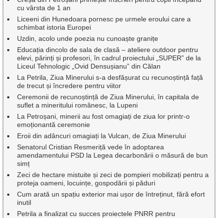
cu vârsta de 1 an
Liceeni din Hunedoara pornesc pe urmele eroului care a
schimbat istoria Europei
Uzdin, acolo unde poezia nu cunoaște granițe
Educația dincolo de sala de clasă – ateliere outdoor pentru
elevi, părinți și profesori, în cadrul proiectului „SUPER” de la
Liceul Tehnologic „Ovid Densușianu” din Călan
La Petrila, Ziua Minerului s-a desfășurat cu recunoștință față
de trecut și încredere pentru viitor
Ceremonii de recunoștință de Ziua Minerului, în capitala de
suflet a mineritului românesc, la Lupeni
La Petroșani, minerii au fost omagiați de ziua lor printr-o
emoționantă ceremonie
Eroii din adâncuri omagiați la Vulcan, de Ziua Minerului
Senatorul Cristian Resmeriță vede în adoptarea
amendamentului PSD la Legea decarbonării o măsură de bun
simț
Zeci de hectare mistuite și zeci de pompieri mobilizați pentru a
proteja oameni, locuințe, gospodării și păduri
Cum arată un spațiu exterior mai ușor de întreținut, fără efort
inutil
Petrila a finalizat cu succes proiectele PNRR pentru