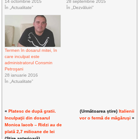
14 octombrie 2015
28 septembrie 2015
În „Actualitate”
În „Dezvăluiri”
Termen în dosarul mitei, în
care inculpat este
administratorul Consmin
Petroşani
28 ianuarie 2016
În „Actualitate”
«
Platesc de după gratii.
(Următoarea știre)
Italienii
Inculpaţii din dosarul
vor o fermă de măgăruşi
»
Monica Iacob – Ridzi au de
plată 2,7 milioane de lei
(Știre anterioară)