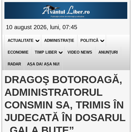
10 august 2026, luni, 07:45
ACTUALITATE
ADMINISTRAȚIE
POLITICĂ
ECONOMIE
TIMP LIBER
VIDEO NEWS
ANUNȚURI
RADAR
AȘA DA! AȘA NU!
DRAGOŞ BOTOROAGĂ,
ADMINISTRATORUL
CONSMIN SA, TRIMIS ÎN
JUDECATĂ ÎN DOSARUL
„GALA BUTE”.