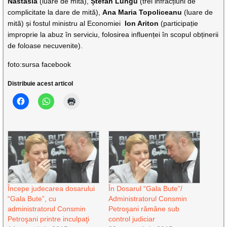
Nastasia
(luare de mită),
Ștefan Lungu
(trei infracțiuni de
complicitate la dare de mită),
Ana Maria Topoliceanu
(luare de
mită) și fostul ministru al Economiei
Ion Ariton
(participație
improprie la abuz în serviciu, folosirea influenței în scopul obținerii
de foloase necuvenite).
foto:sursa facebook
Distribuie acest articol
Începe judecarea dosarului
În Dosarul “Gala Bute”/
“Gala Bute”, cu
Administratorul Consmin
administratorul Consmin
Petroşani rămâne sub
Petroşani printre inculpaţi
control judiciar