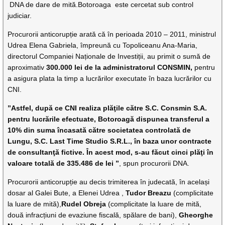
DNA de dare de mită.Botoroaga este cercetat sub control
judiciar.
Procurorii anticorupție arată că în perioada 2010 – 2011, ministrul
Udrea Elena Gabriela, împreună cu Topoliceanu Ana-Maria,
directorul Companiei Naționale de Investiții, au primit o sumă de
aproximativ
300.000 lei de la administratorul CONSMIN,
pentru
a asigura plata la timp a lucrărilor executate în baza lucrărilor cu
CNI.
”Astfel, după ce CNI realiza plăţile către S.C. Consmin S.A.
pentru lucrările efectuate, Botoroagă dispunea transferul a
10% din suma încasată către societatea controlată de
Lungu, S.C. Last Time Studio S.R.L., în baza unor contracte
de consultanţă fictive. În acest mod, s-au făcut cinci plăţi în
valoare totală de 335.486 de lei ”
, spun procurorii DNA.
Procurorii anticorupție au decis trimiterea în judecată, în același
dosar al Galei Bute, a Elenei Udrea ,
Tudor Breazu
(complicitate
la luare de mită),
Rudel Obreja
(complicitate la luare de mită,
două infracțiuni de evaziune fiscală, spălare de bani),
Gheorghe