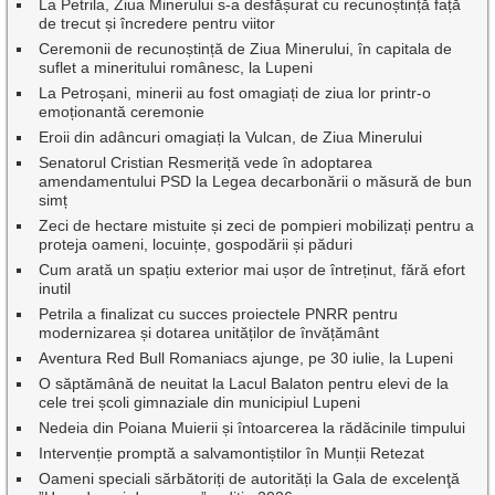
La Petrila, Ziua Minerului s-a desfășurat cu recunoștință față
de trecut și încredere pentru viitor
Ceremonii de recunoștință de Ziua Minerului, în capitala de
suflet a mineritului românesc, la Lupeni
La Petroșani, minerii au fost omagiați de ziua lor printr-o
emoționantă ceremonie
Eroii din adâncuri omagiați la Vulcan, de Ziua Minerului
Senatorul Cristian Resmeriță vede în adoptarea
amendamentului PSD la Legea decarbonării o măsură de bun
simț
Zeci de hectare mistuite și zeci de pompieri mobilizați pentru a
proteja oameni, locuințe, gospodării și păduri
Cum arată un spațiu exterior mai ușor de întreținut, fără efort
inutil
Petrila a finalizat cu succes proiectele PNRR pentru
modernizarea și dotarea unităților de învățământ
Aventura Red Bull Romaniacs ajunge, pe 30 iulie, la Lupeni
O săptămână de neuitat la Lacul Balaton pentru elevi de la
cele trei școli gimnaziale din municipiul Lupeni
Nedeia din Poiana Muierii și întoarcerea la rădăcinile timpului
Intervenție promptă a salvamontiștilor în Munții Retezat
Oameni speciali sărbătoriți de autorități la Gala de excelenţă