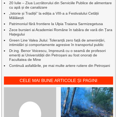
20 Iulie – Ziua Lucrătorului din Serviciile Publice de alimentare
cu apă și de canalizare
„Istorie și Tradiții” la ediția a VIII-a a Festivalului Cetății
Mălăiești
Patrimoniul fără frontiere la Ulpia Traiana Sarmizegetusa
Zece bursieri ai Academiei Române în tabăra de vară din Țara
Hațegului
Green Line Valea Jiului: Toleranță zero față de amenințări,
intimidări și comportamente agresive în transportul public
Dr.ing. Benor Voicescu, împreună cu o seamă de profesori
emeriți ai Universității din Petroșani au fost onorați de
Facultatea de Mine
Continuă asfaltările, pe mai multe artere rutiere din Petroșani
CELE MAI BUNE ARTICOLE ȘI PAGINI