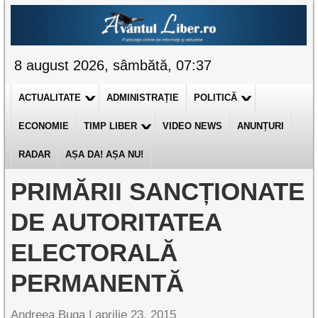
8 august 2026, sâmbătă, 07:37
ACTUALITATE
ADMINISTRAȚIE
POLITICĂ
ECONOMIE
TIMP LIBER
VIDEO NEWS
ANUNȚURI
RADAR
AȘA DA! AȘA NU!
PRIMĂRII SANCȚIONATE
DE AUTORITATEA
ELECTORALĂ
PERMANENTĂ
Andreea Buga |
aprilie 23, 2015