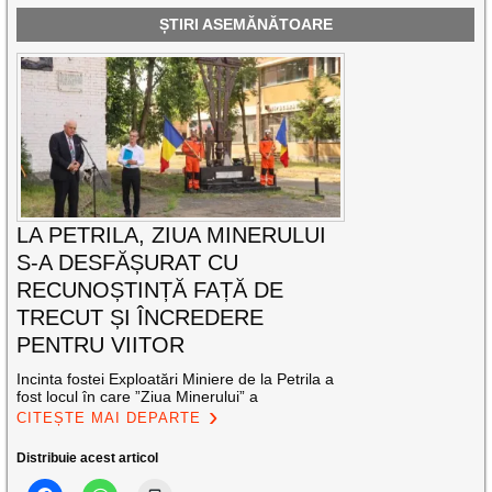
ȘTIRI ASEMĂNĂTOARE
LA PETRILA, ZIUA MINERULUI
S-A DESFĂȘURAT CU
RECUNOȘTINȚĂ FAȚĂ DE
TRECUT ȘI ÎNCREDERE
PENTRU VIITOR
Incinta fostei Exploatări Miniere de la Petrila a
fost locul în care ”Ziua Minerului” a
CITEȘTE MAI DEPARTE
Distribuie acest articol