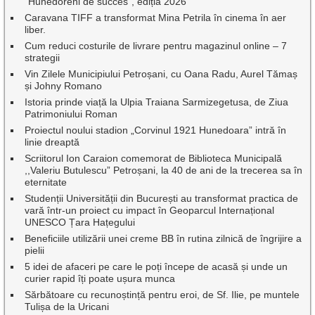
”Hunedoreni de succes”, ediția 2026
Caravana TIFF a transformat Mina Petrila în cinema în aer
liber.
Cum reduci costurile de livrare pentru magazinul online – 7
strategii
Vin Zilele Municipiului Petroșani, cu Oana Radu, Aurel Tămaș
și Johny Romano
Istoria prinde viață la Ulpia Traiana Sarmizegetusa, de Ziua
Patrimoniului Roman
Proiectul noului stadion „Corvinul 1921 Hunedoara” intră în
linie dreaptă
Scriitorul Ion Caraion comemorat de Biblioteca Municipală
,,Valeriu Butulescu” Petroșani, la 40 de ani de la trecerea sa în
eternitate
Studenții Universității din București au transformat practica de
vară într-un proiect cu impact în Geoparcul Internațional
UNESCO Țara Hațegului
Beneficiile utilizării unei creme BB în rutina zilnică de îngrijire a
pielii
5 idei de afaceri pe care le poți începe de acasă și unde un
curier rapid îți poate ușura munca
Sărbătoare cu recunoștință pentru eroi, de Sf. Ilie, pe muntele
Tulișa de la Uricani