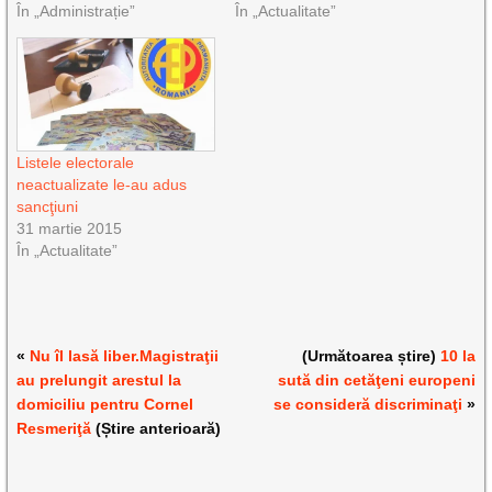
În „Administrație”
În „Actualitate”
Listele electorale
neactualizate le-au adus
sancţiuni
31 martie 2015
În „Actualitate”
«
Nu îl lasă liber.Magistraţii
(Următoarea știre)
10 la
au prelungit arestul la
sută din cetăţeni europeni
domiciliu pentru Cornel
se consideră discriminaţi
»
Resmeriţă
(Știre anterioară)