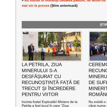
«
Au blocat în instanţă cedarea pădurii, iar acum nu
mai vin la proces
(Știre anterioară)
ȘTI
LA PETRILA, ZIUA
CEREMO
MINERULUI S-A
RECUNO
DESFĂȘURAT CU
MINERUL
RECUNOȘTINȚĂ FAȚĂ DE
DE SUF
TRECUT ȘI ÎNCREDERE
MINERI
PENTRU VIITOR
ROMÂNE
Incinta fostei Exploatări Miniere de la
Nu există o 
Petrila a fost locul în care ”Ziua
cărei nume s