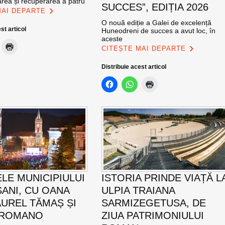
area și recuperarea a patru
SUCCES”, EDIȚIA 2026
MAI DEPARTE
O nouă ediție a Galei de excelență
st articol
Huneodreni de succes a avut loc, în
aceste
CITEȘTE MAI DEPARTE
Distribuie acest articol
ELE MUNICIPIULUI
ISTORIA PRINDE VIAȚĂ L
ANI, CU OANA
ULPIA TRAIANA
AUREL TĂMAȘ ȘI
SARMIZEGETUSA, DE
 ROMANO
ZIUA PATRIMONIULUI