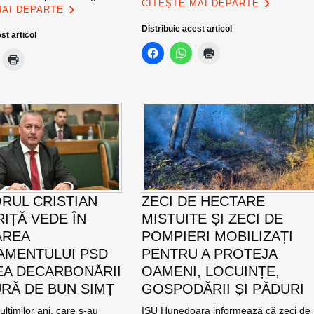
CITEȘTE MAI DEPARTE
MAI DEPARTE
Distribuie acest articol
st articol
RUL CRISTIAN
ZECI DE HECTARE
IȚĂ VEDE ÎN
MISTUITE ȘI ZECI DE
AREA
POMPIERI MOBILIZAȚI
MENTULUI PSD
PENTRU A PROTEJA
EA DECARBONĂRII
OAMENI, LOCUINȚE,
RĂ DE BUN SIMȚ
GOSPODĂRII ȘI PĂDURI
ultimilor ani, care s-au
ISU Hunedoara informează că zeci de