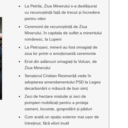
La Petrila, Ziua Minerului s-a desfășurat
cu recunoștință față de trecut și încredere
pentru viitor
Ceremonii de recunoștință de Ziua
Minerului, în capitala de suflet a mineritului
românesc, la Lupeni
La Petroșani, minerii au fost omagiați de
ziua lor printr-o emoționantă ceremonie
Eroii din adâncuri omagiați la Vulcan, de
Ziua Minerului
Senatorul Cristian Resmeriță vede în
adoptarea amendamentului PSD la Legea
decarbonării o măsură de bun simț
Zeci de hectare mistuite și zeci de
pompieri mobilizați pentru a proteja
oameni, locuințe, gospodării și păduri
Cum arată un spațiu exterior mai ușor de
întreținut, fără efort inutil