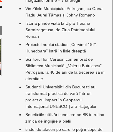
a:
magazinul online – 7 strategii
»
Vin Zilele Municipiului Petroșani, cu Oana
Radu, Aurel Tămaș și Johny Romano
Istoria prinde viață la Ulpia Traiana
Sarmizegetusa, de Ziua Patrimoniului
Roman
Proiectul noului stadion „Corvinul 1921
Hunedoara” intră în linie dreaptă
Scriitorul Ion Caraion comemorat de
Biblioteca Municipală ,,Valeriu Butulescu”
Petroșani, la 40 de ani de la trecerea sa în
eternitate
Studenții Universității din București au
transformat practica de vară într-un
proiect cu impact în Geoparcul
Internațional UNESCO Țara Hațegului
Beneficiile utilizării unei creme BB în rutina
zilnică de îngrijire a pielii
5 idei de afaceri pe care le poți începe de