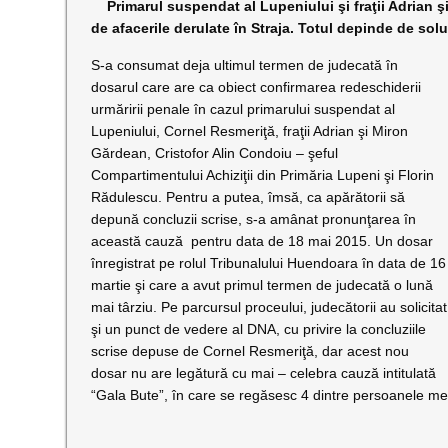
Primarul suspendat al Lupeniului şi fraţii Adrian ş
de afacerile derulate în Straja. Totul depinde de so
S-a consumat deja ultimul termen de judecată în
dosarul care are ca obiect confirmarea redeschiderii
urmăririi penale în cazul primarului suspendat al
Lupeniului, Cornel Resmeriţă, fraţii Adrian şi Miron
Gărdean, Cristofor Alin Condoiu – şeful
Compartimentului Achiziţii din Primăria Lupeni şi Florin
Rădulescu. Pentru a putea, îmsă, ca apărătorii să
depună concluzii scrise, s-a amânat pronunţarea în
această cauză pentru data de 18 mai 2015. Un dosar
înregistrat pe rolul Tribunalului Huendoara în data de 16
martie şi care a avut primul termen de judecată o lună
mai târziu. Pe parcursul proceului, judecătorii au solicitat
şi un punct de vedere al DNA, cu privire la concluziile
scrise depuse de Cornel Resmeriţă, dar acest nou
dosar nu are legătură cu mai – celebra cauză intitulată
“Gala Bute”, în care se regăsesc 4 dintre persoanele me