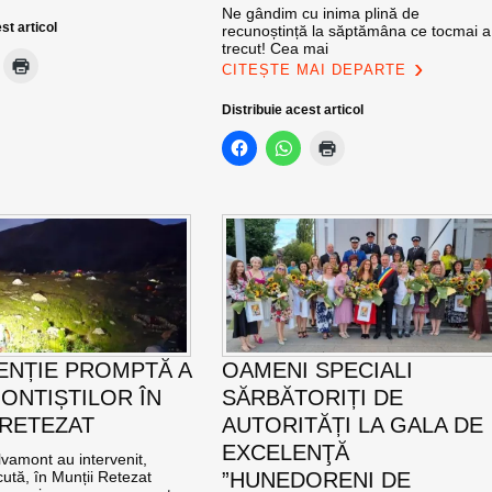
Ne gândim cu inima plină de
st articol
recunoștință la săptămâna ce tocmai a
trecut! Cea mai
CITEȘTE MAI DEPARTE
Distribuie acest articol
ENȚIE PROMPTĂ A
OAMENI SPECIALI
ONTIȘTILOR ÎN
SĂRBĂTORIȚI DE
 RETEZAT
AUTORITĂȚI LA GALA DE
EXCELENŢĂ
vamont au intervenit,
ută, în Munții Retezat
”HUNEDORENI DE