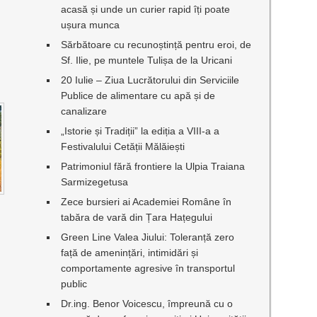
acasă și unde un curier rapid îți poate
ușura munca
Sărbătoare cu recunoștință pentru eroi, de
Sf. Ilie, pe muntele Tulișa de la Uricani
20 Iulie – Ziua Lucrătorului din Serviciile
Publice de alimentare cu apă și de
canalizare
„Istorie și Tradiții” la ediția a VIII-a a
Festivalului Cetății Mălăiești
Patrimoniul fără frontiere la Ulpia Traiana
Sarmizegetusa
Zece bursieri ai Academiei Române în
tabăra de vară din Țara Hațegului
Green Line Valea Jiului: Toleranță zero
față de amenințări, intimidări și
comportamente agresive în transportul
public
Dr.ing. Benor Voicescu, împreună cu o