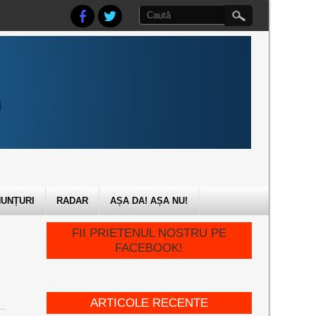
UNȚURI
RADAR
AȘA DA! AȘA NU!
FII PRIETENUL NOSTRU PE
FACEBOOK!
ARTICOLE RECENTE