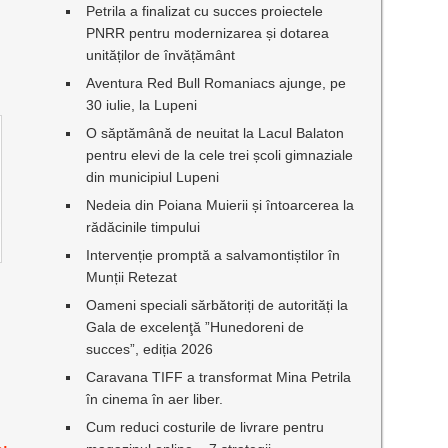
Petrila a finalizat cu succes proiectele
PNRR pentru modernizarea și dotarea
unităților de învățământ
Aventura Red Bull Romaniacs ajunge, pe
30 iulie, la Lupeni
O săptămână de neuitat la Lacul Balaton
pentru elevi de la cele trei școli gimnaziale
din municipiul Lupeni
Nedeia din Poiana Muierii și întoarcerea la
rădăcinile timpului
Intervenție promptă a salvamontiștilor în
Munții Retezat
Oameni speciali sărbătoriți de autorități la
Gala de excelenţă ”Hunedoreni de
succes”, ediția 2026
Caravana TIFF a transformat Mina Petrila
în cinema în aer liber.
Cum reduci costurile de livrare pentru