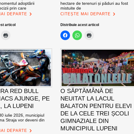
momentul adoptării
hectare de terenuri și păduri au fost
cizii prin care
mistuite de
MAI DEPARTE
CITEȘTE MAI DEPARTE
st articol
Distribuie acest articol
RA RED BULL
O SĂPTĂMÂNĂ DE
ACS AJUNGE, PE
NEUITAT LA LACUL
E, LA LUPENI
BALATON PENTRU ELEVI
DE LA CELE TREI ȘCOLI
0 iulie 2026, municipiul
na Straja vor deveni din
GIMNAZIALE DIN
MUNICIPIUL LUPENI
MAI DEPARTE