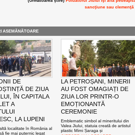
(Următoarea știre)
Poluatorul Jiului îşi află pedeaps
sancţiune sau clemenţă
RI ASEMĂNĂTOARE
NII DE
LA PETROȘANI, MINERII
ȘTINȚĂ DE ZIUA
AU FOST OMAGIAȚI DE
UI, ÎN CAPITALA
ZIUA LOR PRINTR-O
LET A
EMOȚIONANTĂ
TULUI
CEREMONIE
SC, LA LUPENI
Emblematic simbol al mineritului din
Valea Jiului, statuia creată de artistul
altă localitate în România al
plastic Mimi Șaraga și
ă fie mai puternic legat