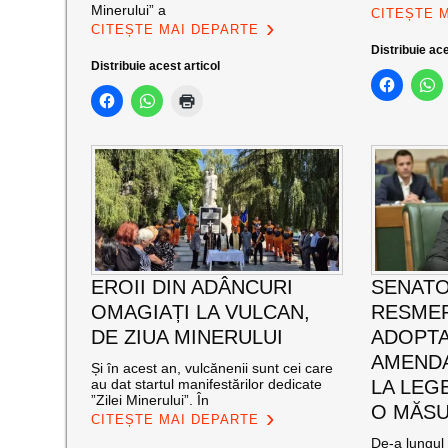
Minerului” a
CITEȘTE 
CITEȘTE MAI DEPARTE
Distribuie ace
Distribuie acest articol
EROII DIN ADÂNCURI
SENATO
OMAGIAȚI LA VULCAN,
RESMER
DE ZIUA MINERULUI
ADOPT
AMENDA
Și în acest an, vulcănenii sunt cei care
au dat startul manifestărilor dedicate
LA LEG
”Zilei Minerului”. În
O MĂSU
CITEȘTE MAI DEPARTE
De-a lungul 