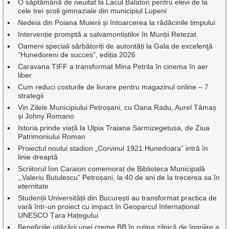
O săptămână de neuitat la Lacul Balaton pentru elevi de la
cele trei școli gimnaziale din municipiul Lupeni
Nedeia din Poiana Muierii și întoarcerea la rădăcinile timpului
Intervenție promptă a salvamontiștilor în Munții Retezat
Oameni speciali sărbătoriți de autorități la Gala de excelenţă
”Hunedoreni de succes”, ediția 2026
Caravana TIFF a transformat Mina Petrila în cinema în aer
liber.
Cum reduci costurile de livrare pentru magazinul online – 7
strategii
Vin Zilele Municipiului Petroșani, cu Oana Radu, Aurel Tămaș
și Johny Romano
Istoria prinde viață la Ulpia Traiana Sarmizegetusa, de Ziua
Patrimoniului Roman
Proiectul noului stadion „Corvinul 1921 Hunedoara” intră în
linie dreaptă
Scriitorul Ion Caraion comemorat de Biblioteca Municipală
,,Valeriu Butulescu” Petroșani, la 40 de ani de la trecerea sa în
eternitate
Studenții Universității din București au transformat practica de
vară într-un proiect cu impact în Geoparcul Internațional
UNESCO Țara Hațegului
Beneficiile utilizării unei creme BB în rutina zilnică de îngrijire a