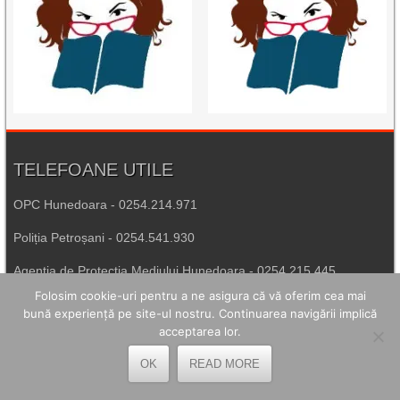
TELEFOANE UTILE
OPC Hunedoara - 0254.214.971
Poliția Petroșani - 0254.541.930
Agenția de Protecția Mediului Hunedoara - 0254.215.445
Folosim cookie-uri pentru a ne asigura că vă oferim cea mai
Spitalul de Urgență Petroșani - 0254.544.321
bună experiență pe site-ul nostru. Continuarea navigării implică
acceptarea lor.
Număr Unic de Urgență - 112
OK
READ MORE
LEGĂTURI UTILE