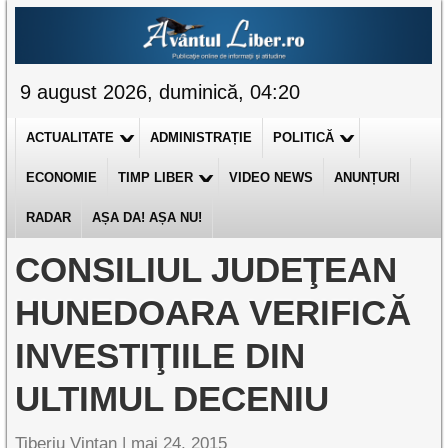
9 august 2026, duminică, 04:20
ACTUALITATE
ADMINISTRAȚIE
POLITICĂ
ECONOMIE
TIMP LIBER
VIDEO NEWS
ANUNȚURI
RADAR
AȘA DA! AȘA NU!
CONSILIUL JUDEŢEAN
HUNEDOARA VERIFICĂ
INVESTIŢIILE DIN
ULTIMUL DECENIU
Tiberiu Vințan
|
mai 24, 2015