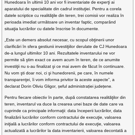
Hunedoara în ultimii 10 ani vor fi inventariate de experţi ai
aparatului de specialitate din cadrul instituţiei. Pentru a corela
datele scriptice cu realităţile din teren, trei comisii vor realiza în
perioada imediat următoare un inventar faptic, comparând
situaţia lucrărilor cu datele înscrise în documente.
„Este un demers absolut necesar, cu scopul obţinerii unor
clarificări în sfera gestiunii investiţiilor derulate de CJ Hunedoara
de-a lungul ultimilor 10 ani. Rezultatele inventarului ne vor
permite să ştim exact ce avem acum în teren, de ce anumite
investiţii nu s-au finalizat şi ce mai avem de făcut în continuare.
Nu vom şti doar noi, ci şi hunedorenii, pe care, în numele
transparenţei, îi vom informa privitor la aceste aspecte”, a
declarat Dorin Oliviu Gligor, șeful administrației județene.
Pentru fiecare obiectiv în parte, după constatarea realităţilor din
teren, inventarul va duce la crearea unei baze de date care va
cuprinde ca principale informaţii: data începerii lucrărilor, data
finalizării lucrărilor conform contractului de execuţie, valoarea
iniţială a lucrărilor conform contractului de execuţie, valoarea
actualizată a lucrărilor la data inventarierii, valoarea decontată a