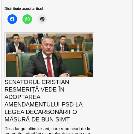
Distribuie acest articol
SENATORUL CRISTIAN
RESMERIȚĂ VEDE ÎN
ADOPTAREA
AMENDAMENTULUI PSD LA
LEGEA DECARBONĂRII O
MĂSURĂ DE BUN SIMȚ
De-a lungul ultimilor ani, care s-au scurt de la
momentul adoptării diverselor decizii prin care