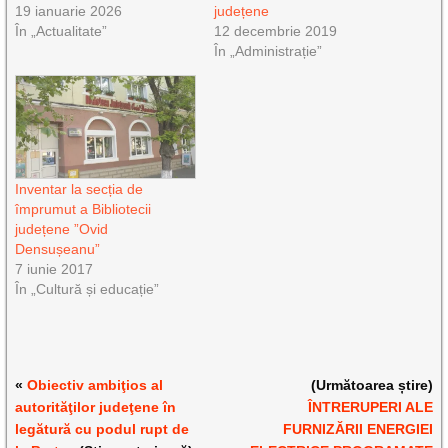
19 ianuarie 2026
județene
În „Actualitate”
12 decembrie 2019
În „Administrație”
Inventar la secția de
împrumut a Bibliotecii
județene ”Ovid
Densușeanu”
7 iunie 2017
În „Cultură și educație”
«
Obiectiv ambiţios al
(Următoarea știre)
autorităţilor judeţene în
ÎNTRERUPERI ALE
legătură cu podul rupt de
FURNIZĂRII ENERGIEI