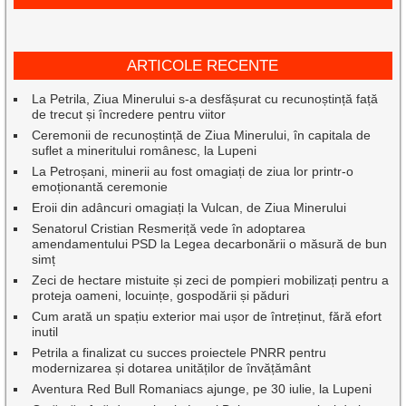
ARTICOLE RECENTE
La Petrila, Ziua Minerului s-a desfășurat cu recunoștință față
de trecut și încredere pentru viitor
Ceremonii de recunoștință de Ziua Minerului, în capitala de
suflet a mineritului românesc, la Lupeni
La Petroșani, minerii au fost omagiați de ziua lor printr-o
emoționantă ceremonie
Eroii din adâncuri omagiați la Vulcan, de Ziua Minerului
Senatorul Cristian Resmeriță vede în adoptarea
amendamentului PSD la Legea decarbonării o măsură de bun
simț
Zeci de hectare mistuite și zeci de pompieri mobilizați pentru a
proteja oameni, locuințe, gospodării și păduri
Cum arată un spațiu exterior mai ușor de întreținut, fără efort
inutil
Petrila a finalizat cu succes proiectele PNRR pentru
modernizarea și dotarea unităților de învățământ
Aventura Red Bull Romaniacs ajunge, pe 30 iulie, la Lupeni