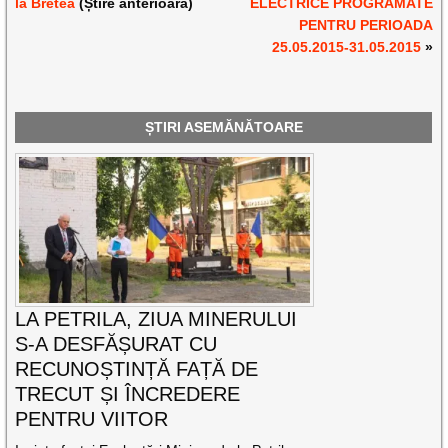
la Bretea
(Știre anterioară)
ELECTRICE PROGRAMATE
PENTRU PERIOADA
25.05.2015-31.05.2015
»
ȘTIRI ASEMĂNĂTOARE
LA PETRILA, ZIUA MINERULUI
S-A DESFĂȘURAT CU
RECUNOȘTINȚĂ FAȚĂ DE
TRECUT ȘI ÎNCREDERE
PENTRU VIITOR