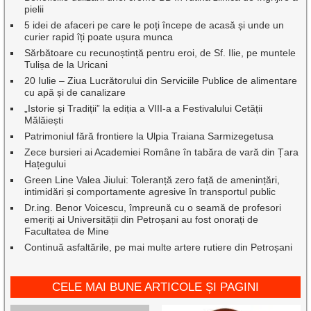
pielii
5 idei de afaceri pe care le poți începe de acasă și unde un
curier rapid îți poate ușura munca
Sărbătoare cu recunoștință pentru eroi, de Sf. Ilie, pe muntele
Tulișa de la Uricani
20 Iulie – Ziua Lucrătorului din Serviciile Publice de alimentare
cu apă și de canalizare
„Istorie și Tradiții” la ediția a VIII-a a Festivalului Cetății
Mălăiești
Patrimoniul fără frontiere la Ulpia Traiana Sarmizegetusa
Zece bursieri ai Academiei Române în tabăra de vară din Țara
Hațegului
Green Line Valea Jiului: Toleranță zero față de amenințări,
intimidări și comportamente agresive în transportul public
Dr.ing. Benor Voicescu, împreună cu o seamă de profesori
emeriți ai Universității din Petroșani au fost onorați de
Facultatea de Mine
Continuă asfaltările, pe mai multe artere rutiere din Petroșani
CELE MAI BUNE ARTICOLE ȘI PAGINI