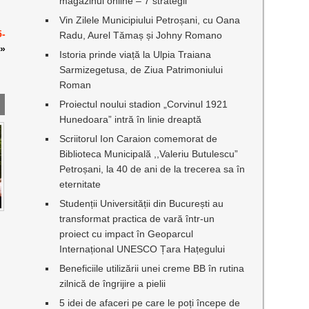
magazinul online – 7 strategii
Vin Zilele Municipiului Petroșani, cu Oana
5-
Radu, Aurel Tămaș și Johny Romano
»
Istoria prinde viață la Ulpia Traiana
Sarmizegetusa, de Ziua Patrimoniului
Roman
Proiectul noului stadion „Corvinul 1921
Hunedoara” intră în linie dreaptă
Scriitorul Ion Caraion comemorat de
Biblioteca Municipală ,,Valeriu Butulescu”
Petroșani, la 40 de ani de la trecerea sa în
eternitate
Studenții Universității din București au
transformat practica de vară într-un
proiect cu impact în Geoparcul
Internațional UNESCO Țara Hațegului
Beneficiile utilizării unei creme BB în rutina
zilnică de îngrijire a pielii
5 idei de afaceri pe care le poți începe de