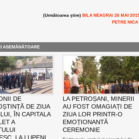
(Următoarea știre)
BILA NEAGRA/ 26 MAI 201
PETRE NICA
RI ASEMĂNĂTOARE
NII DE
LA PETROȘANI, MINERII
ȘTINȚĂ DE ZIUA
AU FOST OMAGIAȚI DE
UI, ÎN CAPITALA
ZIUA LOR PRINTR-O
LET A
EMOȚIONANTĂ
TULUI
CEREMONIE
SC, LA LUPENI