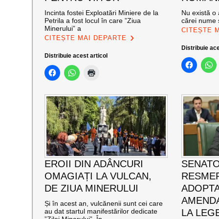
Incinta fostei Exploatări Miniere de la
Nu există o 
Petrila a fost locul în care ”Ziua
cărei nume s
Minerului” a
CITEȘTE 
CITEȘTE MAI DEPARTE
Distribuie ace
Distribuie acest articol
EROII DIN ADÂNCURI
SENATO
OMAGIAȚI LA VULCAN,
RESMER
DE ZIUA MINERULUI
ADOPT
AMENDA
Și în acest an, vulcănenii sunt cei care
au dat startul manifestărilor dedicate
LA LEG