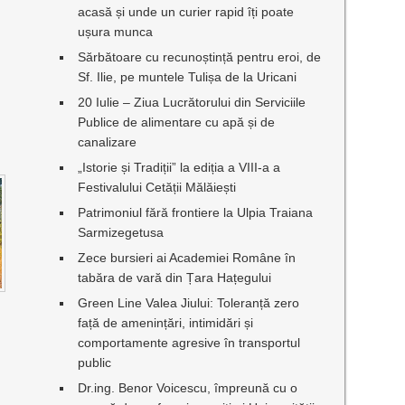
acasă și unde un curier rapid îți poate
ușura munca
Sărbătoare cu recunoștință pentru eroi, de
Sf. Ilie, pe muntele Tulișa de la Uricani
20 Iulie – Ziua Lucrătorului din Serviciile
Publice de alimentare cu apă și de
canalizare
„Istorie și Tradiții” la ediția a VIII-a a
Festivalului Cetății Mălăiești
Patrimoniul fără frontiere la Ulpia Traiana
Sarmizegetusa
Zece bursieri ai Academiei Române în
tabăra de vară din Țara Hațegului
Green Line Valea Jiului: Toleranță zero
față de amenințări, intimidări și
comportamente agresive în transportul
public
Dr.ing. Benor Voicescu, împreună cu o