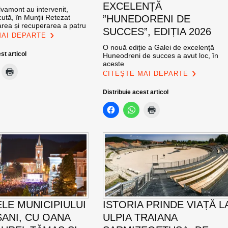
EXCELENŢĂ
vamont au intervenit,
ută, în Munții Retezat
”HUNEDORENI DE
area și recuperarea a patru
SUCCES”, EDIȚIA 2026
MAI DEPARTE
O nouă ediție a Galei de excelență
st articol
Huneodreni de succes a avut loc, în
aceste
CITEȘTE MAI DEPARTE
Distribuie acest articol
ELE MUNICIPIULUI
ISTORIA PRINDE VIAȚĂ L
ANI, CU OANA
ULPIA TRAIANA