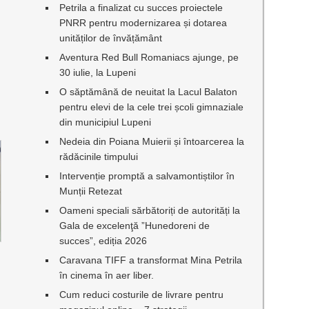
Petrila a finalizat cu succes proiectele
PNRR pentru modernizarea și dotarea
unităților de învățământ
Aventura Red Bull Romaniacs ajunge, pe
30 iulie, la Lupeni
O săptămână de neuitat la Lacul Balaton
pentru elevi de la cele trei școli gimnaziale
din municipiul Lupeni
Nedeia din Poiana Muierii și întoarcerea la
rădăcinile timpului
Intervenție promptă a salvamontiștilor în
Munții Retezat
Oameni speciali sărbătoriți de autorități la
Gala de excelenţă ”Hunedoreni de
succes”, ediția 2026
Caravana TIFF a transformat Mina Petrila
în cinema în aer liber.
Cum reduci costurile de livrare pentru