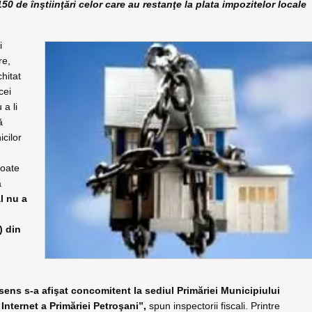
de înştiinţări celor care au restanţe la plata impozitelor locale
i
re,
chitat
cei
 a li
ă
icilor
toate
ă
al nu a
) din
t sens s-a afişat concomitent la sediul Primăriei Municipiului
Internet a Primăriei Petroşani”,
spun inspectorii fiscali. Printre