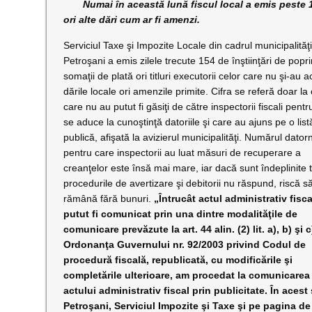
Numai în această lună fiscul local a emis peste 150 
ori alte dări cum ar fi amenzi.
Serviciul Taxe şi Impozite Locale din cadrul municipalităţi
Petroşani a emis zilele trecute 154 de înştiinţări de popri
somaţii de plată ori titluri executorii celor care nu şi-au a
dările locale ori amenzile primite. Cifra se referă doar la 
care nu au putut fi găsiţi de către inspectorii fiscali pentru
se aduce la cunoştinţă datoriile şi care au ajuns pe o list
publică, afişată la avizierul municipalităţi. Numărul datorn
pentru care inspectorii au luat măsuri de recuperare a
creanţelor este însă mai mare, iar dacă sunt îndeplinite 
procedurile de avertizare şi debitorii nu răspund, riscă s
rămână fără bunuri.
„Întrucât actul administrativ fisc
putut fi comunicat prin una dintre modalităţile de
comunicare prevăzute la art. 44 alin. (2) lit. a), b) şi c
Ordonanţa Guvernului nr. 92/2003 privind Codul de
procedură fiscală, republicată, cu modificările şi
completările ulterioare, am procedat la comunicarea
actului administrativ fiscal prin publicitate. În aces
Petroşani, Serviciul Impozite şi Taxe şi pe pagina de 