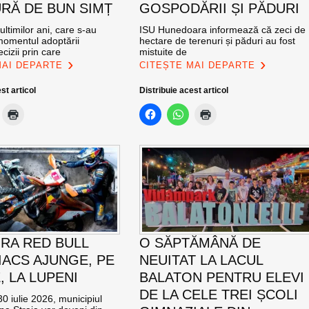
RĂ DE BUN SIMȚ
GOSPODĂRII ȘI PĂDURI
ultimilor ani, care s-au
ISU Hunedoara informează că zeci de
momentul adoptării
hectare de terenuri și păduri au fost
cizii prin care
mistuite de
MAI DEPARTE
CITEȘTE MAI DEPARTE
st articol
Distribuie acest articol
RA RED BULL
O SĂPTĂMÂNĂ DE
ACS AJUNGE, PE
NEUITAT LA LACUL
E, LA LUPENI
BALATON PENTRU ELEVI
DE LA CELE TREI ȘCOLI
0 iulie 2026, municipiul