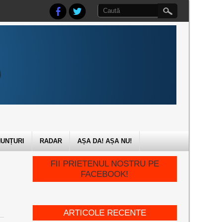
UNȚURI
RADAR
AȘA DA! AȘA NU!
FII PRIETENUL NOSTRU PE
FACEBOOK!
ARTICOLE RECENTE