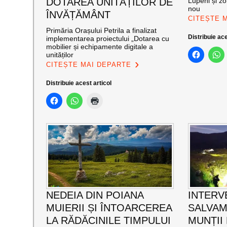
DOTAREA UNITĂȚILOR DE
Lupeni și zo
nou
ÎNVĂȚĂMÂNT
CITEȘTE 
Primăria Orașului Petrila a finalizat
Distribuie ace
implementarea proiectului „Dotarea cu
mobilier și echipamente digitale a
unităților
CITEȘTE MAI DEPARTE
Distribuie acest articol
NEDEIA DIN POIANA
INTERV
MUIERII ȘI ÎNTOARCEREA
SALVAM
LA RĂDĂCINILE TIMPULUI
MUNȚII