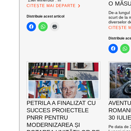
”Zilei Minerului”. În
O MĂSU
CITEȘTE MAI DEPARTE
De-a lungul 
Distribuie acest articol
scurt de la 
diverselor de
CITEȘTE 
Distribuie ace
PETRILA A FINALIZAT CU
AVENTU
SUCCES PROIECTELE
ROMANI
PNRR PENTRU
30 IULI
MODERNIZAREA ȘI
Pe data de 3