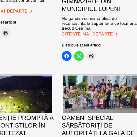
na Straja vor deveni din
GIMNAZIALE DIN
MUNICIPIUL LUPENI
MAI DEPARTE
Ne gândim cu inima plină de
st articol
recunoștință la săptămâna ce tocmai a
trecut! Cea mai
CITEȘTE MAI DEPARTE
Distribuie acest articol
ENȚIE PROMPTĂ A
OAMENI SPECIALI
ONTIȘTILOR ÎN
SĂRBĂTORIȚI DE
 RETEZAT
AUTORITĂȚI LA GALA DE