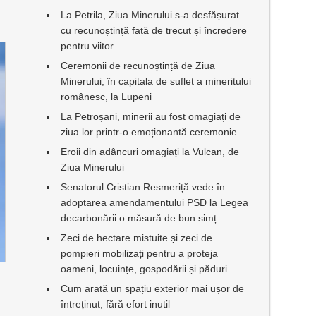
La Petrila, Ziua Minerului s-a desfășurat
cu recunoștință față de trecut și încredere
pentru viitor
Ceremonii de recunoștință de Ziua
Minerului, în capitala de suflet a mineritului
românesc, la Lupeni
La Petroșani, minerii au fost omagiați de
ziua lor printr-o emoționantă ceremonie
Eroii din adâncuri omagiați la Vulcan, de
Ziua Minerului
Senatorul Cristian Resmeriță vede în
adoptarea amendamentului PSD la Legea
decarbonării o măsură de bun simț
Zeci de hectare mistuite și zeci de
pompieri mobilizați pentru a proteja
oameni, locuințe, gospodării și păduri
Cum arată un spațiu exterior mai ușor de
întreținut, fără efort inutil