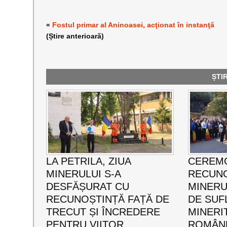
«
Fostul primar al Aninoasei, acţionat în instanţă
(Știre anterioară)
ȘTI
LA PETRILA, ZIUA
CEREMO
MINERULUI S-A
RECUNO
DESFĂȘURAT CU
MINERUL
RECUNOȘTINȚĂ FAȚĂ DE
DE SUF
TRECUT ȘI ÎNCREDERE
MINERI
PENTRU VIITOR
ROMÂNE