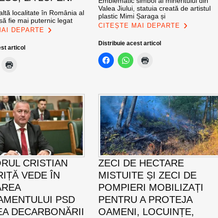
Emblematic simbol al mineritului din
Valea Jiului, statuia creată de artistul
altă localitate în România al
plastic Mimi Șaraga și
ă fie mai puternic legat
CITEȘTE MAI DEPARTE
MAI DEPARTE
Distribuie acest articol
st articol
RUL CRISTIAN
ZECI DE HECTARE
IȚĂ VEDE ÎN
MISTUITE ȘI ZECI DE
AREA
POMPIERI MOBILIZAȚI
MENTULUI PSD
PENTRU A PROTEJA
EA DECARBONĂRII
OAMENI, LOCUINȚE,