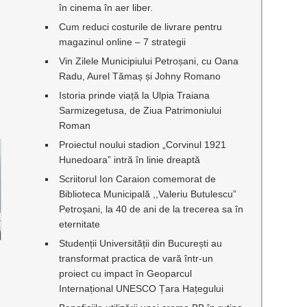
în cinema în aer liber.
Cum reduci costurile de livrare pentru
magazinul online – 7 strategii
Vin Zilele Municipiului Petroșani, cu Oana
Radu, Aurel Tămaș și Johny Romano
Istoria prinde viață la Ulpia Traiana
Sarmizegetusa, de Ziua Patrimoniului
Roman
Proiectul noului stadion „Corvinul 1921
Hunedoara” intră în linie dreaptă
Scriitorul Ion Caraion comemorat de
Biblioteca Municipală ,,Valeriu Butulescu”
Petroșani, la 40 de ani de la trecerea sa în
eternitate
Studenții Universității din București au
transformat practica de vară într-un
proiect cu impact în Geoparcul
Internațional UNESCO Țara Hațegului