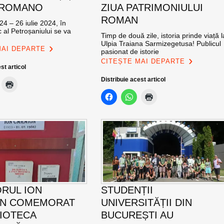
 ROMANO
ZIUA PATRIMONIULUI
ROMAN
24 – 26 iulie 2024, în
c al Petroșaniului se va
Timp de două zile, istoria prinde viață l
Ulpia Traiana Sarmizegetusa! Publicul
MAI DEPARTE
pasionat de istorie
CITEȘTE MAI DEPARTE
st articol
Distribuie acest articol
ORUL ION
STUDENȚII
ON COMEMORAT
UNIVERSITĂȚII DIN
LIOTECA
BUCUREȘTI AU