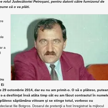
 rolul Judecătoriei Petroşani, pentru datorii către furnizorul de
pune că o va plăti.
tre
ele
ar a
l
tru
 Ei
de 29 octombrie 2014, dar eu nu am primit-o. O să o plătesc, putea
s-a desfiinţat însă atâta timp cât eu am făcut contractul în numel
lătesc săptămâna viitoare şi se stinge totul, vorbesc cu
declarat Ilie Botgros. Dosarul de pretenţii a fost înregistrat la mijlocul