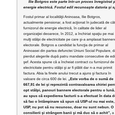
Ilie Botgros este parte într-un proces înregistrat pe
energie electrică. Fostul edil recunoaşte datoria şi s
Fostul primar al localităţii Aninoasa, Ilie Botgros,
actualmente pensionar, a fost acţionat în judecată de că
furnizorul de energie electrică, în calitate de lider al
organizaţiei deoarece, în 2012, a închiriat spaţiu pe mai
mulţi stâlpi de electricitate pe care şi-a amplasat banner
electorale. Botgros a candidat la funcţia de primar al
Aninoasei din partea defunctei Uniuni Social Populare, d
pierdut alegerile după patru mandate consecutive de edi
şef. Acesta spune că a încheiat contract cu furnizorul de
electricitate pentru stâlpi şi ar fi plătit dar n-a mai primit
factura. Abia la finele anului trecut a ajuns şi factura în
valoare de circa 600 de lei.
„Este vorba de o sumă de
667,91 de lei şi reprezintă contravaloarea chiriei pen
opt stâlpi, panouri bannere electorale pentru o lună.
au spus că expedierea facturii s-a efectuat în data 
să fac o întâmpinare să spun că USP-ul nu mai este, 
USP, nu pot să nu recunosc, doar nu sunt nebun. O p
consilierii şi strângem banii şi mă duc să o achit”,
a 