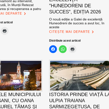
vamont au intervenit,
ută, în Munții Retezat
”HUNEDORENI DE
area și recuperarea a patru
SUCCES”, EDIȚIA 2026
MAI DEPARTE
O nouă ediție a Galei de excelență
st articol
Huneodreni de succes a avut loc, în
aceste
CITEȘTE MAI DEPARTE
Distribuie acest articol
ELE MUNICIPIULUI
ISTORIA PRINDE VIAȚĂ L
ANI, CU OANA
ULPIA TRAIANA
AUREL TĂMAȘ ȘI
SARMIZEGETUSA, DE