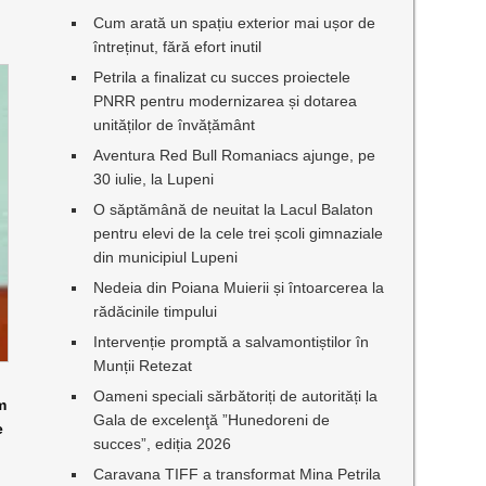
Cum arată un spațiu exterior mai ușor de
întreținut, fără efort inutil
Petrila a finalizat cu succes proiectele
PNRR pentru modernizarea și dotarea
unităților de învățământ
Aventura Red Bull Romaniacs ajunge, pe
30 iulie, la Lupeni
O săptămână de neuitat la Lacul Balaton
pentru elevi de la cele trei școli gimnaziale
din municipiul Lupeni
Nedeia din Poiana Muierii și întoarcerea la
rădăcinile timpului
Intervenție promptă a salvamontiștilor în
Munții Retezat
Oameni speciali sărbătoriți de autorități la
m
Gala de excelenţă ”Hunedoreni de
e
succes”, ediția 2026
Caravana TIFF a transformat Mina Petrila