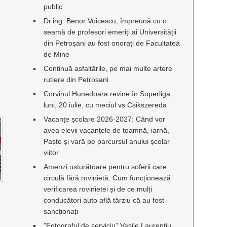
public
Dr.ing. Benor Voicescu, împreună cu o
seamă de profesori emeriți ai Universității
din Petroșani au fost onorați de Facultatea
de Mine
Continuă asfaltările, pe mai multe artere
rutiere din Petroșani
Corvinul Hunedoara revine în Superliga
luni, 20 iulie, cu meciul vs Csikszereda
Vacanțe școlare 2026-2027: Când vor
avea elevii vacanțele de toamnă, iarnă,
Paște și vară pe parcursul anului școlar
viitor
Amenzi usturătoare pentru șoferii care
circulă fără rovinietă: Cum funcționează
verificarea rovinietei și de ce mulți
conducători auto află târziu că au fost
sancționați
”Fotograful de serviciu” Vasile Laurențiu