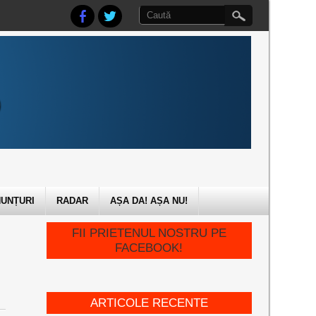
UNȚURI
RADAR
AȘA DA! AȘA NU!
FII PRIETENUL NOSTRU PE
FACEBOOK!
ARTICOLE RECENTE