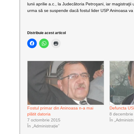
lunii aprilie a.c., la Judecătoria Petroşani, iar magistra
urma să se suspende dacă fostul lider USP Aninoasa va s
Distribuie acest articol
Fostul primar din Aninoasa n-a mai
Defuncta US
plătit datoria
8 decembrie
7 octombrie 2015
În „Administr
În „Administrație”