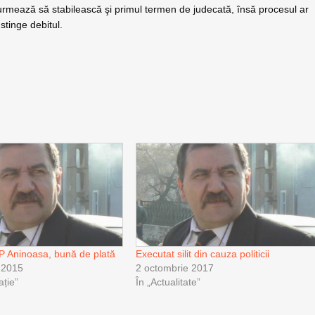
ţii urmează să stabilească şi primul termen de judecată, însă procesul ar
tinge debitul.
P Aninoasa, bună de plată
Executat silit din cauza politicii
 2015
2 octombrie 2017
ație”
În „Actualitate”