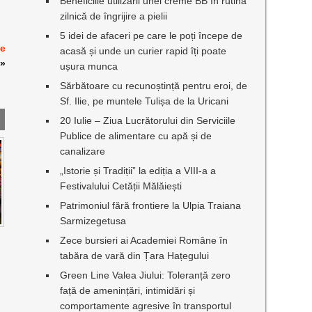
Beneficiile utilizării unei creme BB în rutina
zilnică de îngrijire a pielii
5 idei de afaceri pe care le poți începe de
de
acasă și unde un curier rapid îți poate
»
ușura munca
Sărbătoare cu recunoștință pentru eroi, de
Sf. Ilie, pe muntele Tulișa de la Uricani
20 Iulie – Ziua Lucrătorului din Serviciile
Publice de alimentare cu apă și de
canalizare
„Istorie și Tradiții” la ediția a VIII-a a
Festivalului Cetății Mălăiești
Patrimoniul fără frontiere la Ulpia Traiana
Sarmizegetusa
Zece bursieri ai Academiei Române în
tabăra de vară din Țara Hațegului
Green Line Valea Jiului: Toleranță zero
față de amenințări, intimidări și
comportamente agresive în transportul