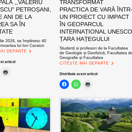
PALĂ ,,VALERIU
TRANSFORMAT
SCU” PETROȘANI,
PRACTICA DE VARĂ ÎNTR
E ANI DE LA
UN PROIECT CU IMPACT
EA SA ÎN
ÎN GEOPARCUL
TATE
INTERNAȚIONAL UNESC
ȚARA HAȚEGULUI
ulie 2026, se împlinesc 40
 moartea lui Ion Caraion
Studenți și profesori de la Facultatea
MAI DEPARTE
de Geologie și Geofizică, Facultatea d
Geografie și Facultatea
st articol
CITEȘTE MAI DEPARTE
Distribuie acest articol