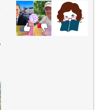
-
O
e