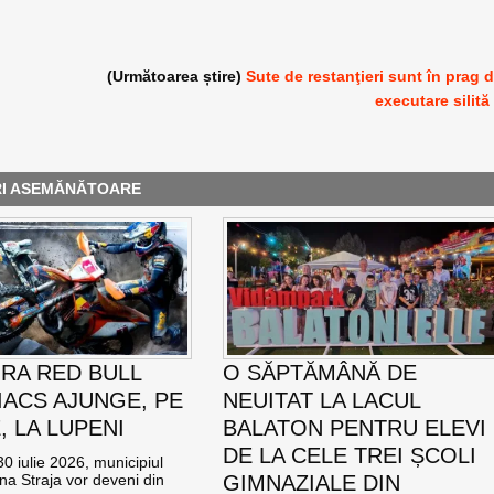
(Următoarea știre)
Sute de restanţieri sunt în prag 
executare silită
RI ASEMĂNĂTOARE
RA RED BULL
O SĂPTĂMÂNĂ DE
ACS AJUNGE, PE
NEUITAT LA LACUL
E, LA LUPENI
BALATON PENTRU ELEVI
DE LA CELE TREI ȘCOLI
0 iulie 2026, municipiul
na Straja vor deveni din
GIMNAZIALE DIN