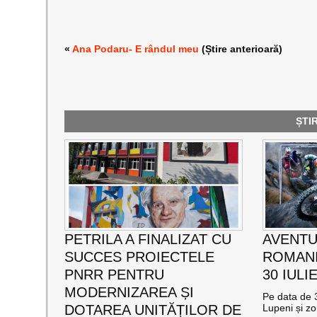
«
Ana Podaru- E rândul meu
(Știre anterioară)
ȘTI
PETRILA A FINALIZAT CU
AVENTU
SUCCES PROIECTELE
ROMANI
PNRR PENTRU
30 IULI
MODERNIZAREA ȘI
Pe data de 3
DOTAREA UNITĂȚILOR DE
Lupeni și zo