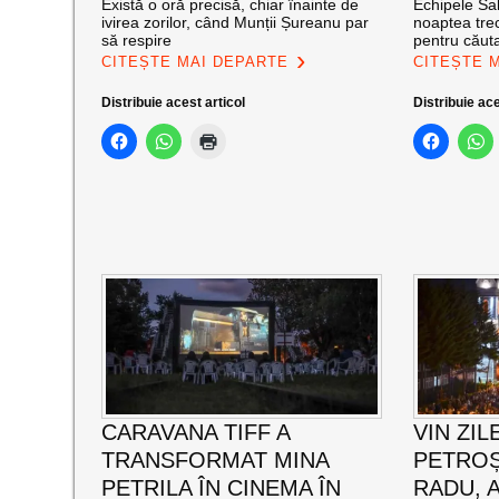
Există o oră precisă, chiar înainte de
Echipele Sal
ivirea zorilor, când Munții Șureanu par
noaptea trec
să respire
pentru căut
CITEȘTE MAI DEPARTE
CITEȘTE 
Distribuie acest articol
Distribuie ace
CARAVANA TIFF A
VIN ZIL
TRANSFORMAT MINA
PETROȘ
PETRILA ÎN CINEMA ÎN
RADU, 