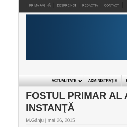
PRIMA PAGINĂ
DESPRE NOI
REDACTIA
CONTACT
ACTUALITATE
ADMINISTRAȚIE
FOSTUL PRIMAR AL 
INSTANŢĂ
M.Gânju |
mai 26, 2015