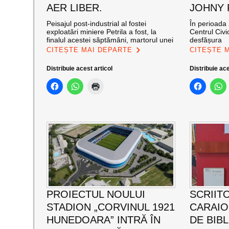
AER LIBER.
JOHNY
Peisajul post-industrial al fostei
În perioada 
exploatări miniere Petrila a fost, la
Centrul Civi
finalul acestei săptămâni, martorul unei
desfășura
CITEȘTE MAI DEPARTE
CITEȘTE 
Distribuie acest articol
Distribuie ace
PROIECTUL NOULUI
SCRIIT
STADION „CORVINUL 1921
CARAI
HUNEDOARA” INTRĂ ÎN
DE BIB