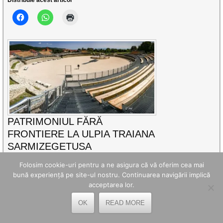
PATRIMONIUL FĂRĂ
FRONTIERE LA ULPIA TRAIANA
SARMIZEGETUSA
În perioada 27–31 iulie 2026, Muzeul
Folosim cookie-uri pentru a ne asigura că vă oferim cea mai
Civilizației Dacice și Romane Deva este
bună experiență pe site-ul nostru. Continuarea navigării implică
partener al celei
acceptarea lor.
CITEȘTE MAI DEPARTE
OK
READ MORE
Distribuie acest articol