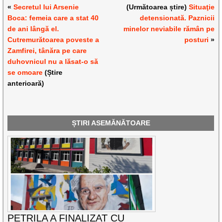
«
Secretul lui Arsenie
(Următoarea știre)
Situaţie
Boca: femeia care a stat 40
detensionată. Paznicii
de ani lângă el.
minelor neviabile rămân pe
Cutremurătoarea poveste a
posturi
»
Zamfirei, tânăra pe care
duhovnicul nu a lăsat-o să
se omoare
(Știre
anterioară)
ȘTIRI ASEMĂNĂTOARE
PETRILA A FINALIZAT CU