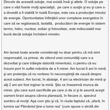
Dincolo de această soluţie, mai există însă şi altele. O soluţie pe
care o văd foarte mulţi specialişti, pe care o susţin şi eu şi care s-
a dovedit a fi viabilă în toată Europa, este cea a producţiei mixului
de energie. Oportunitatea înfiinţării unor complexe energetice în
care să se regăsească, laolaltă, producători de energie în sistem
termo, hidro, nuclear, eolian şi fotovoltaic, este indiscutabil mai
bună decât soluţia închiderii minelor.
Am lansat toate aceste consideraţii nu doar pentru că mă simt
responsabil, ca primar, de viitorul unei comunităţi care s-a
dezvoltat şi care trăieşte datorită mineritului, ci pentru că eu
însumi port în suflet mândria de a fi miner. Am lucrat 6 ani în mină
şi am pretenţia că nu vorbesc în necunoştinţă de cauză despre
acest subiect. Am lucrat, în abataje, 4 ani ca electrician de mină şi
alţi 2 ani am fost inginer la mină. Ştiu ce înseamnă munca de
miner, ştiu care sunt sacrificiile pe care zi de zi şi le asumă aceşti
oameni bravi asupra cărora planează, în fiecare zi, spectrul
sumbru al morţii. Aşa cum ştiu şi că, în ciuda faptului că „afară, în
lumina sa/ Pământul ţine-o lume rea” (cum spune o strofă din