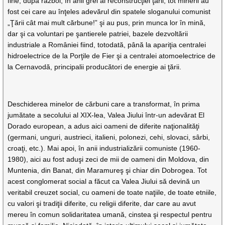
fine, după război, în anii grei ai reconstrucţiei ţării, tot minerii au
fost cei care au înţeles adevărul din spatele sloganului comunist
„Ţării cât mai mult cărbune!” şi au pus, prin munca lor în mină,
dar şi ca voluntari pe şantierele patriei, bazele dezvoltării
industriale a României fiind, totodată, până la apariţia centralei
hidroelectrice de la Porţile de Fier şi a centralei atomoelectrice de
la Cernavodă, principalii producători de energie ai ţării.
Deschiderea minelor de cărbuni care a transformat, în prima
jumătate a secolului al XIX-lea, Valea Jiului într-un adevărat El
Dorado european, a adus aici oameni de diferite naţionalităţi
(germani, unguri, austrieci, italieni, polonezi, cehi, slovaci, sârbi,
croaţi, etc.). Mai apoi, în anii industrializării comuniste (1960-
1980), aici au fost aduşi zeci de mii de oameni din Moldova, din
Muntenia, din Banat, din Maramureş şi chiar din Dobrogea. Tot
acest conglomerat social a făcut ca Valea Jiului să devină un
veritabil creuzet social, cu oameni de toate naţiile, de toate etniile,
cu valori şi tradiţii diferite, cu religii diferite, dar care au avut
mereu în comun solidaritatea umană, cinstea şi respectul pentru