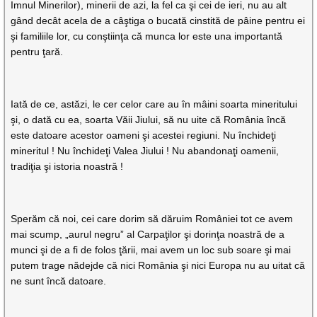
Imnul Minerilor), minerii de azi, la fel ca şi cei de ieri, nu au alt
gând decât acela de a câştiga o bucată cinstită de pâine pentru ei
şi familiile lor, cu conştiinţa că munca lor este una importantă
pentru ţară.
Iată de ce, astăzi, le cer celor care au în mâini soarta mineritului
şi, o dată cu ea, soarta Văii Jiului, să nu uite că România încă
este datoare acestor oameni şi acestei regiuni. Nu închideţi
mineritul ! Nu închideţi Valea Jiului ! Nu abandonaţi oamenii,
tradiţia şi istoria noastră !
Sperăm că noi, cei care dorim să dăruim României tot ce avem
mai scump, „aurul negru” al Carpaţilor şi dorinţa noastră de a
munci şi de a fi de folos ţării, mai avem un loc sub soare şi mai
putem trage nădejde că nici România şi nici Europa nu au uitat că
ne sunt încă datoare.