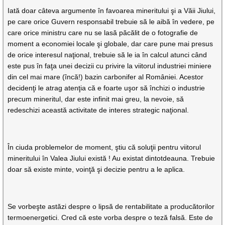
Iată doar câteva argumente în favoarea mineritului şi a Văii Jiului,
pe care orice Guvern responsabil trebuie să le aibă în vedere, pe
care orice ministru care nu se lasă păcălit de o fotografie de
moment a economiei locale şi globale, dar care pune mai presus
de orice interesul naţional, trebuie să le ia în calcul atunci când
este pus în faţa unei decizii cu privire la viitorul industriei miniere
din cel mai mare (încă!) bazin carbonifer al României. Acestor
decidenţi le atrag atenţia că e foarte uşor să închizi o industrie
precum mineritul, dar este infinit mai greu, la nevoie, să
redeschizi această activitate de interes strategic naţional.
În ciuda problemelor de moment, ştiu că soluţii pentru viitorul
mineritului în Valea Jiului există ! Au existat dintotdeauna. Trebuie
doar să existe minte, voinţă şi decizie pentru a le aplica.
Se vorbeşte astăzi despre o lipsă de rentabilitate a producătorilor
termoenergetici. Cred că este vorba despre o teză falsă. Este de