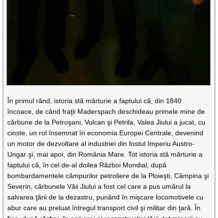
În primul rând, istoria stă mărturie a faptului că, din 1840
încoace, de când fraţii Maderspach deschideau primele mine de
cărbune de la Petroşani, Vulcan şi Petrila, Valea Jiului a jucat, cu
cinste, un rol însemnat în economia Europei Centrale, devenind
un motor de dezvoltare al industriei din fostul Imperiu Austro-
Ungar şi, mai apoi, din România Mare. Tot istoria stă mărturie a
faptului că, în cel de-al doilea Război Mondial, după
bombardamentele câmpurilor petroliere de la Ploieşti, Câmpina şi
Severin, cărbunele Văii Jiului a fost cel care a pus umărul la
salvarea ţării de la dezastru, punând în mişcare locomotivele cu
abur care au preluat întregul transport civil şi militar din ţară. În