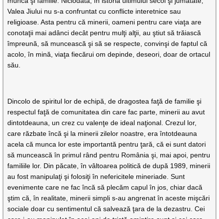
muncă şi familie. Niciodată, în istoria ultimului secol şi jumătate,
Valea Jiului nu s-a confruntat cu conflicte interetnice sau
religioase. Asta pentru că minerii, oameni pentru care viaţa are
conotaţii mai adânci decât pentru mulţi alţii, au ştiut să trăiască
împreună, să muncească şi să se respecte, convinşi de faptul că
acolo, în mină, viaţa fiecărui om depinde, deseori, doar de ortacul
său.
Dincolo de spiritul lor de echipă, de dragostea faţă de familie şi
respectul faţă de comunitatea din care fac parte, minerii au avut
dintotdeauna, un crez cu valenţe de ideal naţional. Crezul lor,
care răzbate încă şi la minerii zilelor noastre, era întotdeauna
acela că munca lor este importantă pentru ţară, că ei sunt datori
să muncească în primul rând pentru România şi, mai apoi, pentru
familiile lor. Din păcate, în vâltoarea politică de după 1989, minerii
au fost manipulaţi şi folosiţi în nefericitele mineriade. Sunt
evenimente care ne fac încă să plecăm capul în jos, chiar dacă
ştim că, în realitate, minerii simpli s-au angrenat în aceste mişcări
sociale doar cu sentimentul că salvează ţara de la dezastru. Cei