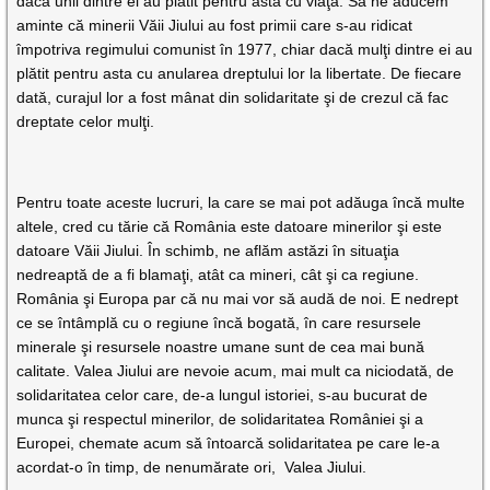
dacă unii dintre ei au plătit pentru asta cu viaţa. Să ne aducem
aminte că minerii Văii Jiului au fost primii care s-au ridicat
împotriva regimului comunist în 1977, chiar dacă mulţi dintre ei au
plătit pentru asta cu anularea dreptului lor la libertate. De fiecare
dată, curajul lor a fost mânat din solidaritate şi de crezul că fac
dreptate celor mulţi.
Pentru toate aceste lucruri, la care se mai pot adăuga încă multe
altele, cred cu tărie că România este datoare minerilor şi este
datoare Văii Jiului. În schimb, ne aflăm astăzi în situaţia
nedreaptă de a fi blamaţi, atât ca mineri, cât şi ca regiune.
România şi Europa par că nu mai vor să audă de noi. E nedrept
ce se întâmplă cu o regiune încă bogată, în care resursele
minerale şi resursele noastre umane sunt de cea mai bună
calitate. Valea Jiului are nevoie acum, mai mult ca niciodată, de
solidaritatea celor care, de-a lungul istoriei, s-au bucurat de
munca şi respectul minerilor, de solidaritatea României şi a
Europei, chemate acum să întoarcă solidaritatea pe care le-a
acordat-o în timp, de nenumărate ori, Valea Jiului.