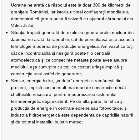
Ucraina ne arată că războiul este la doar 300 de kilometri de
graniţele României, iar istoria ultimei conflagraţii mondiale a
demonstrat că ţara a putut fi salvată cu ajutorul cărbunelui din
Valea Jiului;
Situaţia tragică generată de explozia generatorului nuclear din
Japonia ne arată, la rândul ei, cât de periculoasă este această
tehnologie modernă de producţie energetică. Am văzut cu toţii
cât de incontrolabilă şi nesigură poate fi o centrală
atomoelectrică şi ce consecinţe nefaste poate avea asupra
mediului, aşa cum ştim cu toţii ce costuri uriaşe implică şi
construcţia unui astfel de generator;
Similar, energia hidro, „vedeta” energeticii româneşti din
prezent, implică costuri mult mai mari de construcţie decât
cheltuielile necesare, pentru modernizarea sistemului
termoenergetic deja existent. Pe de altă parte, la fel ca şi
producţia de energie în centrale eoliene sau fotovoltaice, şi
industria hidroenergetică este dependentă de capriciile naturii
şi de tot mai instabilul buletin meteo;