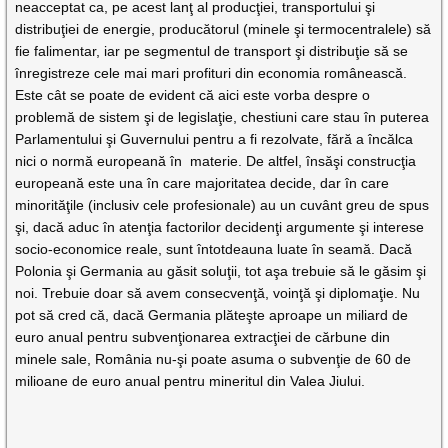
neacceptat ca, pe acest lanţ al producţiei, transportului şi
distribuţiei de energie, producătorul (minele şi termocentralele) să
fie falimentar, iar pe segmentul de transport şi distribuţie să se
înregistreze cele mai mari profituri din economia românească.
Este cât se poate de evident că aici este vorba despre o
problemă de sistem şi de legislaţie, chestiuni care stau în puterea
Parlamentului şi Guvernului pentru a fi rezolvate, fără a încălca
nici o normă europeană în materie. De altfel, însăşi construcţia
europeană este una în care majoritatea decide, dar în care
minorităţile (inclusiv cele profesionale) au un cuvânt greu de spus
şi, dacă aduc în atenţia factorilor decidenţi argumente şi interese
socio-economice reale, sunt întotdeauna luate în seamă. Dacă
Polonia şi Germania au găsit soluţii, tot aşa trebuie să le găsim şi
noi. Trebuie doar să avem consecvenţă, voinţă şi diplomaţie. Nu
pot să cred că, dacă Germania plăteşte aproape un miliard de
euro anual pentru subvenţionarea extracţiei de cărbune din
minele sale, România nu-şi poate asuma o subvenţie de 60 de
milioane de euro anual pentru mineritul din Valea Jiului.