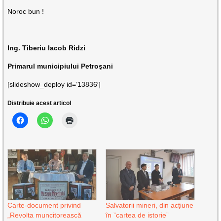
Noroc bun !
Ing. Tiberiu Iacob Ridzi
Primarul municipiului Petroşani
[slideshow_deploy id=’13836′]
Distribuie acest articol
Carte-document privind
Salvatorii mineri, din acțiune
„Revolta muncitorească
în ”cartea de istorie”