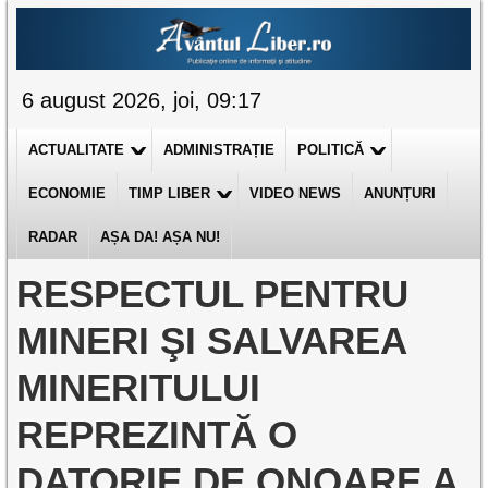
6 august 2026, joi, 09:17
ACTUALITATE
ADMINISTRAȚIE
POLITICĂ
ECONOMIE
TIMP LIBER
VIDEO NEWS
ANUNȚURI
RADAR
AȘA DA! AȘA NU!
RESPECTUL PENTRU
MINERI ŞI SALVAREA
MINERITULUI
REPREZINTĂ O
DATORIE DE ONOARE A