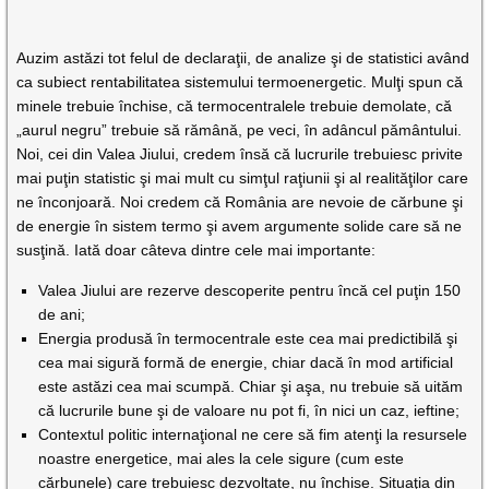
Auzim astăzi tot felul de declaraţii, de analize şi de statistici având
ca subiect rentabilitatea sistemului termoenergetic. Mulţi spun că
minele trebuie închise, că termocentralele trebuie demolate, că
„aurul negru” trebuie să rămână, pe veci, în adâncul pământului.
Noi, cei din Valea Jiului, credem însă că lucrurile trebuiesc privite
mai puţin statistic şi mai mult cu simţul raţiunii şi al realităţilor care
ne înconjoară. Noi credem că România are nevoie de cărbune şi
de energie în sistem termo şi avem argumente solide care să ne
susţină. Iată doar câteva dintre cele mai importante:
Valea Jiului are rezerve descoperite pentru încă cel puţin 150
de ani;
Energia produsă în termocentrale este cea mai predictibilă şi
cea mai sigură formă de energie, chiar dacă în mod artificial
este astăzi cea mai scumpă. Chiar şi aşa, nu trebuie să uităm
că lucrurile bune şi de valoare nu pot fi, în nici un caz, ieftine;
Contextul politic internaţional ne cere să fim atenţi la resursele
noastre energetice, mai ales la cele sigure (cum este
cărbunele) care trebuiesc dezvoltate, nu închise. Situaţia din