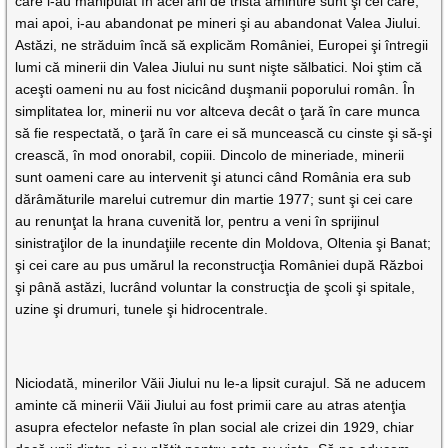
care i-au manipulat în acei ani de tristă amintire sunt şi cei care,
mai apoi, i-au abandonat pe mineri şi au abandonat Valea Jiului.
Astăzi, ne străduim încă să explicăm României, Europei şi întregii
lumi că minerii din Valea Jiului nu sunt nişte sălbatici. Noi ştim că
aceşti oameni nu au fost nicicând duşmanii poporului român. În
simplitatea lor, minerii nu vor altceva decât o ţară în care munca
să fie respectată, o ţară în care ei să muncească cu cinste şi să-şi
crească, în mod onorabil, copiii. Dincolo de mineriade, minerii
sunt oameni care au intervenit şi atunci când România era sub
dărâmăturile marelui cutremur din martie 1977; sunt şi cei care
au renunţat la hrana cuvenită lor, pentru a veni în sprijinul
sinistraţilor de la inundaţiile recente din Moldova, Oltenia şi Banat;
şi cei care au pus umărul la reconstrucţia României după Război
şi până astăzi, lucrând voluntar la construcţia de şcoli şi spitale,
uzine şi drumuri, tunele şi hidrocentrale.
Niciodată, minerilor Văii Jiului nu le-a lipsit curajul. Să ne aducem
aminte că minerii Văii Jiului au fost primii care au atras atenţia
asupra efectelor nefaste în plan social ale crizei din 1929, chiar