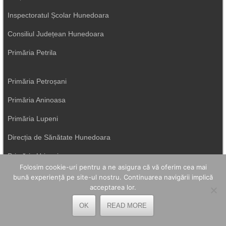
Inspectoratul Școlar Hunedoara
Consiliul Județean Hunedoara
Primăria Petrila
Primăria Petroșani
Primăria Aninoasa
Primăria Lupeni
Direcția de Sănătate Hunedoara
Primăria Uricani
Folosim cookie-uri pentru a ne asigura că vă oferim cea mai
ISU Hunedoara
bună experiență pe site-ul nostru. Continuarea navigării implică
acceptarea lor.
Primăria Vulcan
OK
READ MORE