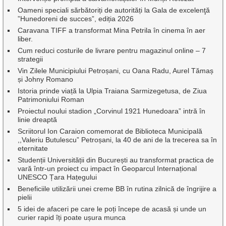
Oameni speciali sărbătoriți de autorități la Gala de excelenţă
”Hunedoreni de succes”, ediția 2026
Caravana TIFF a transformat Mina Petrila în cinema în aer
liber.
Cum reduci costurile de livrare pentru magazinul online – 7
strategii
Vin Zilele Municipiului Petroșani, cu Oana Radu, Aurel Tămaș
și Johny Romano
Istoria prinde viață la Ulpia Traiana Sarmizegetusa, de Ziua
Patrimoniului Roman
Proiectul noului stadion „Corvinul 1921 Hunedoara” intră în
linie dreaptă
Scriitorul Ion Caraion comemorat de Biblioteca Municipală
,,Valeriu Butulescu” Petroșani, la 40 de ani de la trecerea sa în
eternitate
Studenții Universității din București au transformat practica de
vară într-un proiect cu impact în Geoparcul Internațional
UNESCO Țara Hațegului
Beneficiile utilizării unei creme BB în rutina zilnică de îngrijire a
pielii
5 idei de afaceri pe care le poți începe de acasă și unde un
curier rapid îți poate ușura munca