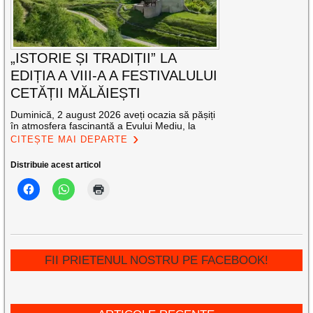
„ISTORIE ȘI TRADIȚII” LA
EDIȚIA A VIII-A A FESTIVALULUI
CETĂȚII MĂLĂIEȘTI
Duminică, 2 august 2026 aveți ocazia să pășiți
în atmosfera fascinantă a Evului Mediu, la
CITEȘTE MAI DEPARTE
Distribuie acest articol
FII PRIETENUL NOSTRU PE FACEBOOK!