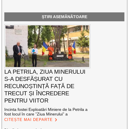
ȘTIRI ASEMĂNĂTOARE
LA PETRILA, ZIUA MINERULUI
S-A DESFĂȘURAT CU
RECUNOȘTINȚĂ FAȚĂ DE
TRECUT ȘI ÎNCREDERE
PENTRU VIITOR
Incinta fostei Exploatări Miniere de la Petrila a
fost locul în care ”Ziua Minerului” a
CITEȘTE MAI DEPARTE