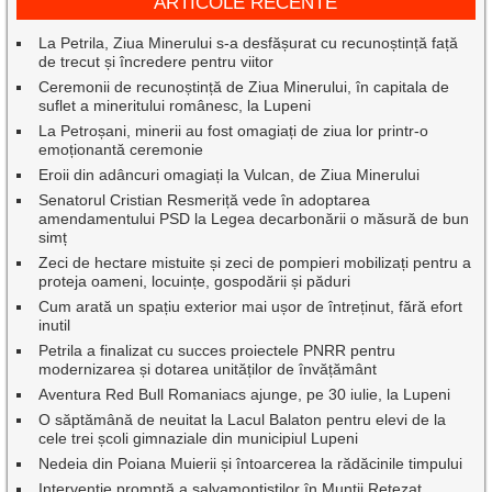
ARTICOLE RECENTE
La Petrila, Ziua Minerului s-a desfășurat cu recunoștință față
de trecut și încredere pentru viitor
Ceremonii de recunoștință de Ziua Minerului, în capitala de
suflet a mineritului românesc, la Lupeni
La Petroșani, minerii au fost omagiați de ziua lor printr-o
emoționantă ceremonie
Eroii din adâncuri omagiați la Vulcan, de Ziua Minerului
Senatorul Cristian Resmeriță vede în adoptarea
amendamentului PSD la Legea decarbonării o măsură de bun
simț
Zeci de hectare mistuite și zeci de pompieri mobilizați pentru a
proteja oameni, locuințe, gospodării și păduri
Cum arată un spațiu exterior mai ușor de întreținut, fără efort
inutil
Petrila a finalizat cu succes proiectele PNRR pentru
modernizarea și dotarea unităților de învățământ
Aventura Red Bull Romaniacs ajunge, pe 30 iulie, la Lupeni
O săptămână de neuitat la Lacul Balaton pentru elevi de la
cele trei școli gimnaziale din municipiul Lupeni
Nedeia din Poiana Muierii și întoarcerea la rădăcinile timpului
Intervenție promptă a salvamontiștilor în Munții Retezat