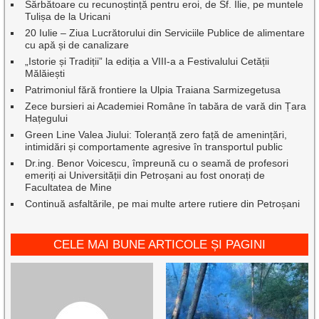
Sărbătoare cu recunoștință pentru eroi, de Sf. Ilie, pe muntele
Tulișa de la Uricani
20 Iulie – Ziua Lucrătorului din Serviciile Publice de alimentare
cu apă și de canalizare
„Istorie și Tradiții” la ediția a VIII-a a Festivalului Cetății
Mălăiești
Patrimoniul fără frontiere la Ulpia Traiana Sarmizegetusa
Zece bursieri ai Academiei Române în tabăra de vară din Țara
Hațegului
Green Line Valea Jiului: Toleranță zero față de amenințări,
intimidări și comportamente agresive în transportul public
Dr.ing. Benor Voicescu, împreună cu o seamă de profesori
emeriți ai Universității din Petroșani au fost onorați de
Facultatea de Mine
Continuă asfaltările, pe mai multe artere rutiere din Petroșani
CELE MAI BUNE ARTICOLE ȘI PAGINI