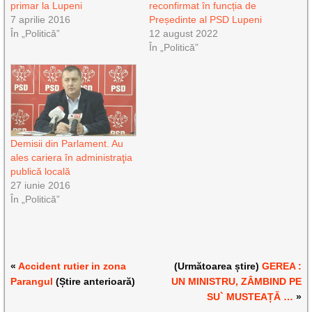
primar la Lupeni
reconfirmat în funcția de
7 aprilie 2016
Președinte al PSD Lupeni
În „Politică”
12 august 2022
În „Politică”
Demisii din Parlament. Au
ales cariera în administraţia
publică locală
27 iunie 2016
În „Politică”
«
Accident rutier in zona
(Următoarea știre)
GEREA :
Parangul
(Știre anterioară)
UN MINISTRU, ZÂMBIND PE
SU` MUSTEAȚĂ …
»